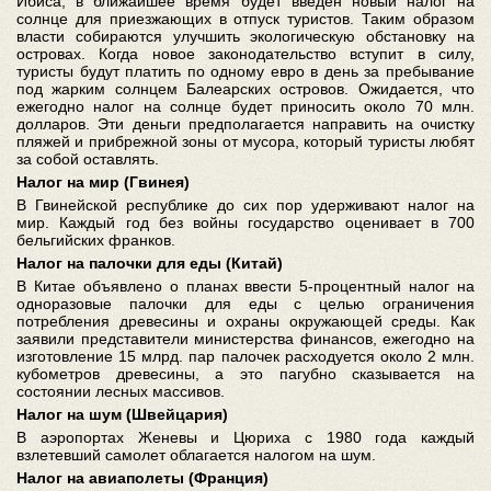
Ибиса, в ближайшее время будет введен новый налог на
солнце для приезжающих в отпуск туристов. Таким образом
власти собираются улучшить экологическую обстановку на
островах. Когда новое законодательство вступит в силу,
туристы будут платить по одному евро в день за пребывание
под жарким солнцем Балеарских островов. Ожидается, что
ежегодно налог на солнце будет приносить около 70 млн.
долларов. Эти деньги предполагается направить на очистку
пляжей и прибрежной зоны от мусора, который туристы любят
за собой оставлять.
Налог на мир (Гвинея)
В Гвинейской республике до сих пор удерживают налог на
мир. Каждый год без войны государство оценивает в 700
бельгийских франков.
Налог на палочки для еды (Китай)
В Китае объявлено о планах ввести 5-процентный налог на
одноразовые палочки для еды с целью ограничения
потребления древесины и охраны окружающей среды. Как
заявили представители министерства финансов, ежегодно на
изготовление 15 млрд. пар палочек расходуется около 2 млн.
кубометров древесины, а это пагубно сказывается на
состоянии лесных массивов.
Налог на шум (Швейцария)
В аэропортах Женевы и Цюриха с 1980 года каждый
взлетевший самолет облагается налогом на шум.
Налог на авиаполеты (Франция)