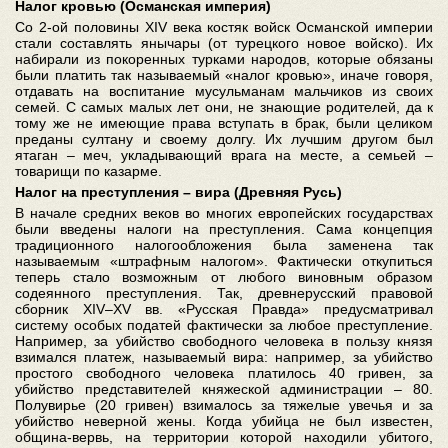
Налог кровью (Османская империя)
Со 2-ой половины XIV века костяк войск Османской империи
стали составлять янычары (от турецкого новое войско). Их
набирали из покоренных турками народов, которые обязаны
были платить так называемый «налог кровью», иначе говоря,
отдавать на воспитание мусульманам мальчиков из своих
семей. С самых малых лет они, не знающие родителей, да к
тому же не имеющие права вступать в брак, были целиком
преданы султану и своему долгу. Их лучшим другом был
ятаган – меч, укладывающий врага на месте, а семьей –
товарищи по казарме.
Налог на преступления – вира (Древняя Русь)
В начале средних веков во многих европейских государствах
были введены налоги на преступления. Сама концепция
традиционного налогообложения была заменена так
называемым «штрафным налогом». Фактически откупиться
теперь стало возможным от любого виновным образом
содеянного преступления. Так, древнерусский правовой
сборник XIV–XV вв. «Русская Правда» предусматривал
систему особых податей фактически за любое преступление.
Например, за убийство свободного человека в пользу князя
взимался платеж, называемый вира: например, за убийство
простого свободного человека платилось 40 гривен, за
убийство представителей княжеской администрации – 80.
Полувирье (20 гривен) взималось за тяжелые увечья и за
убийство неверной жены. Когда убийца не был известен,
община-вервь, на территории которой находили убитого,