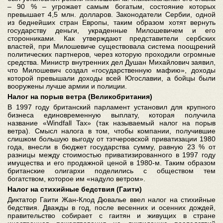
– 90 % – угрожает самым богатым, состояние которых
превышает 4,5 млн. долларов. Законодатели Сербии, одной
из беднейших стран Европы, таким образом хотят вернуть
государству деньги, украденные Милошевичем и его
сторонниками. Как утверждают представители сербских
властей, при Милошевиче существовала система поощрений
политических партнеров, через которую проходили огромные
средства. Министр внутренних дел Душан Михайлович заявил,
что Милошевич создал «государственную мафию», доходы
которой превышали доходы всей Югославии, а бойцы были
вооружены лучше армии и полиции.
Налог на порыв ветра (Великобритания)
В 1997 году британский парламент установил для крупного
бизнеса единовременную выплату, которая получила
название «Windfall Tax» (так называемый налог на порыв
ветра). Смысл налога в том, чтобы компании, получившие
слишком большую выгоду от тэтчеровской приватизации 1980
года, внесли в бюджет государства сумму, равную 23 % от
разницы между стоимостью приватизированного в 1997 году
имущества и его продажной ценой в 1980-м. Таким образом
британские олигархи поделились с обществом тем
богатством, которое им «надуло ветром».
Налог на стихийные бедствия (Гаити)
Диктатор Гаити Жан-Клод Дювалье ввел налог на стихийные
бедствия. Дважды в год, после весенних и осенних дождей,
правительство собирает с гаитян и живущих в стране