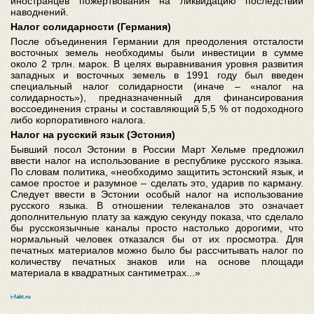
иностранцев пожертвования на ликвидацию последствий
наводнений.
Налог солидарности (Германия)
После объединения Германии для преодоления отсталости
восточных земель необходимы были инвестиции в сумме
около 2 трлн. марок. В целях выравнивания уровня развития
западных и восточных земель в 1991 году был введен
специальный налог солидарности (иначе – «налог на
солидарность»), предназначенный для финансирования
воссоединения страны и составляющий 5,5 % от подоходного
либо корпоративного налога.
Налог на русский язык (Эстония)
Бывший посол Эстонии в России Март Хельме предложил
ввести налог на использование в республике русского языка.
По словам политика, «необходимо защитить эстонский язык, и
самое простое и разумное – сделать это, ударив по карману.
Следует ввести в Эстонии особый налог на использование
русского языка. В отношении телеканалов это означает
дополнительную плату за каждую секунду показа, что сделало
бы русскоязычные каналы просто настолько дорогими, что
нормальный человек отказался бы от их просмотра. Для
печатных материалов можно было бы рассчитывать налог по
количеству печатных знаков или на основе площади
материала в квадратных сантиметрах...»
i-fakt.ru