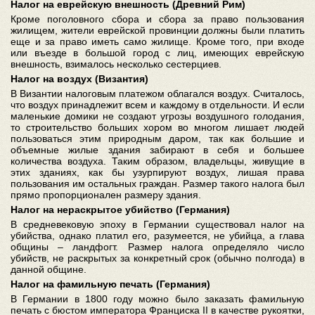
Налог на еврейскую внешность (Древний Рим)
Кроме поголовного сбора и сбора за право пользования
жилищем, жители еврейской провинции должны были платить
еще и за право иметь само жилище. Кроме того, при входе
или въезде в большой город с лиц, имеющих еврейскую
внешность, взималось несколько сестерциев.
Налог на воздух (Византия)
В Византии налоговым платежом облагался воздух. Считалось,
что воздух принадлежит всем и каждому в отдельности. И если
маленькие домики не создают угрозы воздушного голодания,
то строительство больших хором во многом лишает людей
пользоваться этим природным даром, так как большие и
объемные жилые здания забирают в себя и большее
количества воздуха. Таким образом, владельцы, живущие в
этих зданиях, как бы узурпируют воздух, лишая права
пользования им остальных граждан. Размер такого налога был
прямо пропорционален размеру здания.
Налог на нераскрытое убийство (Германия)
В средневековую эпоху в Германии существовал налог на
убийства, однако платил его, разумеется, не убийца, а глава
общины – ландфогт. Размер налога определяло число
убийств, не раскрытых за конкретный срок (обычно полгода) в
данной общине.
Налог на фамильную печать (Германия)
В Германии в 1800 году можно было заказать фамильную
печать с бюстом императора Франциска II в качестве рукоятки,