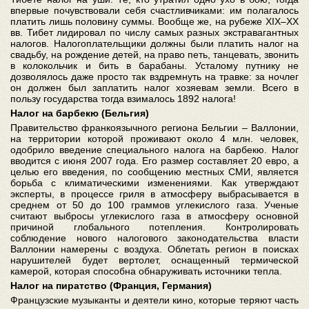
впервые почувствовали себя счастливчиками: им полагалось
платить лишь половину суммы. Вообще же, на рубеже XIX–XX
вв. Тибет лидировал по числу самых разных экстравагантных
налогов. Налогоплательщики должны были платить налог на
свадьбу, на рождение детей, на право петь, танцевать, звонить
в колокольчик и бить в барабаны. Усталому путнику не
дозволялось даже просто так вздремнуть на травке: за ночлег
он должен был заплатить налог хозяевам земли. Всего в
пользу государства тогда взималось 1892 налога!
Налог на барбекю (Бельгия)
Правительство франкоязычного региона Бельгии – Валлонии,
на территории которой проживают около 4 млн. человек,
одобрило введение специального налога на барбекю. Налог
вводится с июня 2007 года. Его размер составляет 20 евро, а
целью его введения, по сообщению местных СМИ, является
борьба с климатическими изменениями. Как утверждают
эксперты, в процессе гриля в атмосферу выбрасывается в
среднем от 50 до 100 граммов углекислого газа. Ученые
считают выбросы углекислого газа в атмосферу основной
причиной глобального потепления. Контролировать
соблюдение нового налогового законодательства власти
Валлонии намерены с воздуха. Облетать регион в поисках
нарушителей будет вертолет, оснащенный термической
камерой, которая способна обнаруживать источники тепла.
Налог на пиратство (Франция, Германия)
Французские музыканты и деятели кино, которые теряют часть