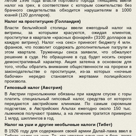
Летом 1996 года власти портового города Тяньцзинь ввели
налог на грех, в соответствии с которым сожительство без
брачного свидетельства обходится нарушителям в 1000
юаней (120 долларов).
Налог на проституцию (Голландия)
Власти бельгийской столицы ввели ежегодный налог на
витрины, за которыми красуются, ожидая клиентов,
проститутки в квартале «красных фонарей» (3100 долларов за
каждую витрину). Налог «на секс» принесет бюджету 4 млн.
франков, что позволит содержать дополнительные патрули в
этом квартале. Труженицы секса заявили, что обжалуют
решение в суде. Но обращение в суд будет носить скорее
демонстративный характер. Акция затеяна в основном для
того, чтобы обратить внимание общественности на прорехи в
законодательстве о проституции, из-за которых «ночные
бабочки» нередко становятся жертвами полицейского
произвола.
Гипсовый налог (Австрия)
В Австрии горнолыжники обязаны при каждом спуске с горы
платить специальный гипсовый налог, средства от которого
передаются австрийским клиникам. По самым скромным
подсчетам, в Австрийских Альпах ежегодно около 150 тыс.
лыжников получают травмы, а на лечение тратится примерно
1 млрд. шиллингов в год.
Налог на уши и другие необычные налоги (Тибет)
В 1926 году для содержания своей армии Далай-лама ввел в
Тибете налог на уши. Те, кто утратил одно ухо в бою, тогда