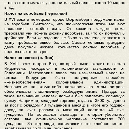
– но за это взимался дополнительный налог – около 10 марок
в год.
Налог на воробьев (Германия)
В XVI веке в немецком городе Вюртемберг придумали налог
на воробьев. Считалось, что звонкоголосые птахи мешают
населению спокойно жить. От хозяина каждого дома
требовали уничтожить дюжину воробьев, за что он получал 6
крейцеров. Если же задание не было выполнено, заплатить в
казну требовали вдвое больше. Самые ленивые граждане
даже покупали нужное количество дохлых воробьев у
подпольных торговцев.
Налог на взятки (о. Ява)
В XVIII веке остров Ява, который ныне входит в состав
Индонезии, находился в колониальной зависимости от
Голландии. Метрополия ввела так называемый налог на
взятки. Коррупция была популярным способом
«жизнеобеспечения» колониальной администрации.
Назначение на какую-либо должность на этом острове
обеспечивало счастливчику безбедную жизнь. Правда, за
такое назначение человек должен был заплатить солидную
сумму. Например, младший торговец отдавал 3500 гульденов
за пост с окладом 40 гульденов в месяц: в итоге его годовой
доход за счет различных махинаций достигал 40 тыс.
гульденов. Не оставался внакладе и генерал-губернатор
острова, чье официальное жалованье составляло 700
гульденов. За год люди, занимавшие это хлебное место,
зарабатывали до 10 млн. гульденов.