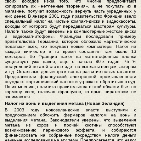
своих доходов из-за того, что многие предпочитают
копировать их «нетленные творения», а не покупать их в
магазине, получат возможность вернуть часть украденных у
них денег. В январе 2001 года правительство Франции ввело
специальный налог на чистые компакт-диски и видеокассеты,
доходы от которого будут передаваться мастерам культуры.
Налоги также будут введены на компьютерные жесткие диски
и видеомагнитофоны. Французы последовали примеру
правительства Германии, которое обложило «артистической
податью» всех, кто покупает новые компьютеры. Налог на
каждый винчестер в то время составлял там около 13
долларов. Во Франции налог на магнитофонные пленки
существует уже давно, еще с начала 90-х годов. 75 %
поступлений по этой статье идет на выплаты певцам, актерам
и т.д. Остальные деньги тратятся на развитие новых талантов.
Представители французской электронной промышленности
осуждают «артистический налог» и угрожают обратиться в суд.
По их мнению, политика правительства в этой области бьет по
карману всех, включая французов, которые пиратством не
занимаются.
Налог на вонь и выделения метана (Новая Зеландия)
В 2003 году новозеландские власти выступили с
предложением обложить фермеров налогом на вонь и
выделения метана. Законодатели уверены, что выделения
метана из коров и прочей скотины способствуют
возникновению парникового эффекта, и собираются
финансировать на собранные посредством налога деньги
научные исследования на эту тему. Предполагается, что налог