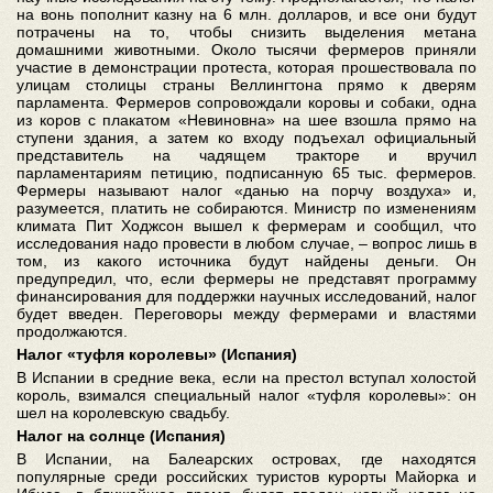
на вонь пополнит казну на 6 млн. долларов, и все они будут
потрачены на то, чтобы снизить выделения метана
домашними животными. Около тысячи фермеров приняли
участие в демонстрации протеста, которая прошествовала по
улицам столицы страны Веллингтона прямо к дверям
парламента. Фермеров сопровождали коровы и собаки, одна
из коров с плакатом «Невиновна» на шее взошла прямо на
ступени здания, а затем ко входу подъехал официальный
представитель на чадящем тракторе и вручил
парламентариям петицию, подписанную 65 тыс. фермеров.
Фермеры называют налог «данью на порчу воздуха» и,
разумеется, платить не собираются. Министр по изменениям
климата Пит Ходжсон вышел к фермерам и сообщил, что
исследования надо провести в любом случае, – вопрос лишь в
том, из какого источника будут найдены деньги. Он
предупредил, что, если фермеры не представят программу
финансирования для поддержки научных исследований, налог
будет введен. Переговоры между фермерами и властями
продолжаются.
Налог «туфля королевы» (Испания)
В Испании в средние века, если на престол вступал холостой
король, взимался специальный налог «туфля королевы»: он
шел на королевскую свадьбу.
Налог на солнце (Испания)
В Испании, на Балеарских островах, где находятся
популярные среди российских туристов курорты Майорка и