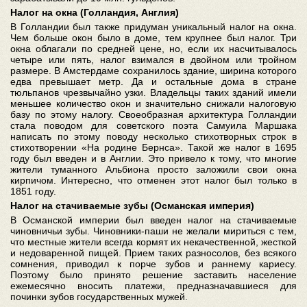
Налог на окна (Голландия, Англия)
В Голландии был также придуман уникальный налог на окна.
Чем больше окон было в доме, тем крупнее был налог. Три
окна облагали по средней цене, но, если их насчитывалось
четыре или пять, налог взимался в двойном или тройном
размере. В Амстердаме сохранилось здание, ширина которого
едва превышает метр. Да и остальные дома в стране
тюльпанов чрезвычайно узки. Владельцы таких зданий имели
меньшее количество окон и значительно снижали налоговую
базу по этому налогу. Своеобразная архитектура Голландии
стала поводом для советского поэта Самуила Маршака
написать по этому поводу несколько стихотворных строк в
стихотворении «На родине Бернса». Такой же налог в 1695
году был введен и в Англии. Это привело к тому, что многие
жители туманного Альбиона просто заложили свои окна
кирпичом. Интересно, что отменен этот налог был только в
1851 году.
Налог на стачиваемые зубы (Османская империя)
В Османской империи был введен налог на стачиваемые
чиновничьи зубы. Чиновники-паши не желали мириться с тем,
что местные жители всегда кормят их некачественной, жесткой
и недоваренной пищей. Прием таких разносолов, без всякого
сомнения, приводил к порче зубов и раннему кариесу.
Поэтому было принято решение заставить население
ежемесячно вносить платежи, предназначавшиеся для
починки зубов государственных мужей.