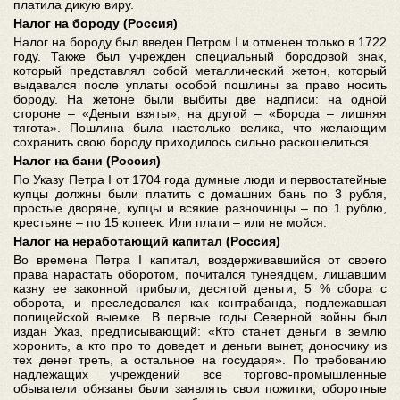
платила дикую виру.
Налог на бороду (Россия)
Налог на бороду был введен Петром I и отменен только в 1722
году. Также был учрежден специальный бородовой знак,
который представлял собой металлический жетон, который
выдавался после уплаты особой пошлины за право носить
бороду. На жетоне были выбиты две надписи: на одной
стороне – «Деньги взяты», на другой – «Борода – лишняя
тягота». Пошлина была настолько велика, что желающим
сохранить свою бороду приходилось сильно раскошелиться.
Налог на бани (Россия)
По Указу Петра I от 1704 года думные люди и первостатейные
купцы должны были платить с домашних бань по 3 рубля,
простые дворяне, купцы и всякие разночинцы – по 1 рублю,
крестьяне – по 15 копеек. Или плати – или не мойся.
Налог на неработающий капитал (Россия)
Во времена Петра I капитал, воздерживавшийся от своего
права нарастать оборотом, почитался тунеядцем, лишавшим
казну ее законной прибыли, десятой деньги, 5 % сбора с
оборота, и преследовался как контрабанда, подлежавшая
полицейской выемке. В первые годы Северной войны был
издан Указ, предписывающий: «Кто станет деньги в землю
хоронить, а кто про то доведет и деньги вынет, доносчику из
тех денег треть, а остальное на государя». По требованию
надлежащих учреждений все торгово-промышленные
обыватели обязаны были заявлять свои пожитки, оборотные