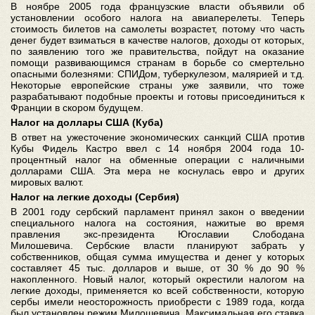
В ноябре 2005 года французские власти объявили об
установлении особого налога на авиаперелеты. Теперь
стоимость билетов на самолеты возрастет, потому что часть
денег будет взиматься в качестве налогов, доходы от которых,
по заявлению того же правительства, пойдут на оказание
помощи развивающимся странам в борьбе со смертельно
опасными болезнями: СПИДом, туберкулезом, малярией и т.д.
Некоторые европейские страны уже заявили, что тоже
разрабатывают подобные проекты и готовы присоединиться к
Франции в скором будущем.
Налог на доллары США (Куба)
В ответ на ужесточение экономических санкций США против
Кубы Фидель Кастро ввел с 14 ноября 2004 года 10-
процентный налог на обменные операции с наличными
долларами США. Эта мера не коснулась евро и других
мировых валют.
Налог на легкие доходы (Сербия)
В 2001 году сербский парламент принял закон о введении
специального налога на состояния, нажитые во время
правления экс-президента Югославии Слободана
Милошевича. Сербские власти планируют забрать у
собственников, общая сумма имущества и денег у которых
составляет 45 тыс. долларов и выше, от 30 % до 90 %
накопленного. Новый налог, который окрестили налогом на
легкие доходы, применяется ко всей собственности, которую
сербы имели неосторожность приобрести с 1989 года, когда
был установлен режим Милошевича. Максимальная его ставка