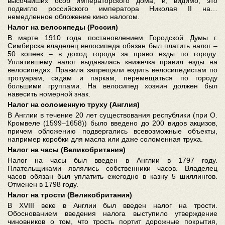
высочайших особ императорского дома, и, видимо, это
подвигло российского императора Николая II на…
немедленное обложение кино налогом.
Налог на велосипеды (Россия)
В марте 1910 года постановлением Городской Думы г.
Симбирска владелец велосипеда обязан был платить налог –
50 копеек – в доход города за право езды по городу.
Уплатившему налог выдавалась книжечка правил езды на
велосипедах. Правила запрещали ездить велосипедистам по
тротуарам, садам и паркам, перемещаться по городу
большими группами. На велосипед хозяин должен был
навесить номерной знак.
Налог на соломенную труху (Англия)
В Англии в течение 20 лет существования республики (при О.
Кромвеле (1599–1658)) было введено до 200 видов акцизов,
причем обложению подвергались всевозможные объекты,
например коробки для масла или даже соломенная труха.
Налог на часы (Великобритания)
Налог на часы был введен в Англии в 1797 году.
Плательщиками являлись собственники часов. Владелец
часов обязан был уплатить ежегодно в казну 5 шиллингов.
Отменен в 1798 году.
Налог на трости (Великобритания)
В XVIII веке в Англии был введен налог на трости.
Обоснованием введения налога выступило утверждение
чиновников о том, что трость портит дорожные покрытия,