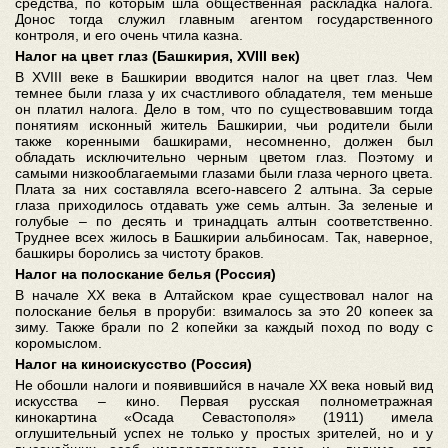
средства, по которым шла общественная раскладка налога.
Донос тогда служил главным агентом государственного
контроля, и его очень чтила казна.
Налог на цвет глаз (Башкирия, XVIII век)
В XVIII веке в Башкирии вводится налог на цвет глаз. Чем
темнее были глаза у их счастливого обладателя, тем меньше
он платил налога. Дело в том, что по существовавшим тогда
понятиям исконный житель Башкирии, чьи родители были
также коренными башкирами, несомненно, должен был
обладать исключительно черным цветом глаз. Поэтому и
самыми низкооблагаемыми глазами были глаза черного цвета.
Плата за них составляла всего-навсего 2 алтына. За серые
глаза приходилось отдавать уже семь алтын. За зеленые и
голубые – по десять и тринадцать алтын соответственно.
Труднее всех жилось в Башкирии альбиносам. Так, наверное,
башкиры боролись за чистоту браков.
Налог на полоскание белья (Россия)
В начале ХХ века в Алтайском крае существовал налог на
полоскание белья в проруби: взималось за это 20 копеек за
зиму. Также брали по 2 копейки за каждый поход по воду с
коромыслом.
Налог на киноискусство (Россия)
Не обошли налоги и появившийся в начале XX века новый вид
искусства – кино. Первая русская полнометражная
кинокартина «Осада Севастополя» (1911) имела
оглушительный успех не только у простых зрителей, но и у