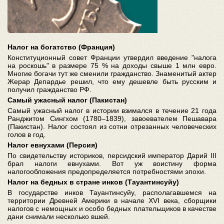
Налог на богатство (Франция)
Конституционный совет Франции утвердил введение "налога
на роскошь" в размере 75 % на доходы свыше 1 млн евро.
Многие богачи тут же сменили гражданство. Знаменитый актер
Жерар Депардье решил, что ему дешевле быть русским и
получил гражданство РФ.
Самый ужасный налог (Пакистан)
Самый ужасный налог в истории взимался в течение 21 года
Ранджитом Сингхом (1780–1839), завоевателем Пешавара
(Пакистан). Налог состоял из сотни отрезанных человеческих
голов в год.
Налог евнухами (Персия)
По свидетельству историков, персидский император Дарий III
брал налоги евнухами. Вот уж воистину форма
налогообложения предопределяется потребностями эпохи.
Налог на бедных в стране инков (Тауантинсуйу)
В государстве инков Тауантинсуйу, располагавшемся на
территории Древней Америки в начале XVI века, сборщики
налогов с немощных и особо бедных плательщиков в качестве
дани снимали несколько вшей.