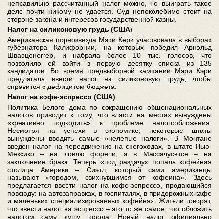
неправильно рассчитанный налог можно, но выиграть такое
дело почти никому не удается. Суд непоколебимо стоит на
стороне закона и интересов государственной казны.
Налог на силиконовую грудь (США)
Американская порнозвезда Мэри Кери участвовала в выборах
губернатора Калифорнии, на которых победил Арнольд
Шварценеггер, и набрала более 10 тыс. голосов, что
позволило ей войти в первую десятку списка из 135
кандидатов. Во время предвыборной кампании Мэри Кэри
предлагала ввести налог на силиконовую грудь, чтобы
справится с дефицитом бюджета.
Налог на кофе-эспрессо (США)
Политика Белого дома по сокращению общенациональных
налогов приводит к тому, что власти на местах вынуждены
«креативно подходить» к проблеме налогообложения.
Несмотря на успехи в экономике, некоторые штаты
вынуждены вводить самые «нелепые налоги». В Монтане
введен налог на передвижение на снегоходах, в штате Нью-
Мексико – на ловлю форели, а в Массачусетсе – на
заключение брака. Теперь «под раздачу» попала кофейная
столица Америки – Сиэтл, который сами американцы
называют «городом, свихнувшимся от кофеина». Здесь
предлагается ввести налог на кофе-эспрессо, продающийся
повсюду: на автозаправках, в госпиталях, в придорожных кафе
и маленьких специализированных кофейнях. Жители говорят,
что ввести налог на эспрессо – это то же самое, что обложить
налогом саму душу города. Новый налог официально