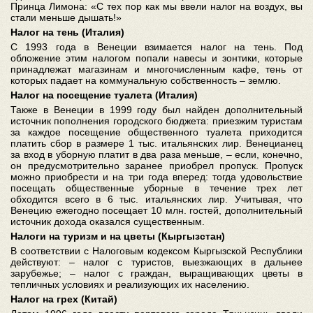
Принца Лимона: «С тех пор как мы ввели налог на воздух, вы
стали меньше дышать!»
Налог на тень (Италия)
С 1993 года в Венеции взимается налог на тень. Под
обложение этим налогом попали навесы и зонтики, которые
принадлежат магазинам и многочисленным кафе, тень от
которых падает на коммунальную собственность – землю.
Налог на посещение туалета (Италия)
Также в Венеции в 1999 году был найден дополнительный
источник пополнения городского бюджета: приезжим туристам
за каждое посещение общественного туалета приходится
платить сбор в размере 1 тыс. итальянских лир. Венецианец
за вход в уборную платит в два раза меньше, – если, конечно,
он предусмотрительно заранее приобрел пропуск. Пропуск
можно приобрести и на три года вперед: тогда удовольствие
посещать общественные уборные в течение трех лет
обходится всего в 6 тыс. итальянских лир. Учитывая, что
Венецию ежегодно посещает 10 млн. гостей, дополнительный
источник дохода оказался существенным.
Налоги на туризм и на цветы (Кыргызстан)
В соответствии с Налоговым кодексом Кыргызской Республики
действуют: – налог с туристов, выезжающих в дальнее
зарубежье; – налог с граждан, выращивающих цветы в
тепличных условиях и реализующих их населению.
Налог на грех (Китай)