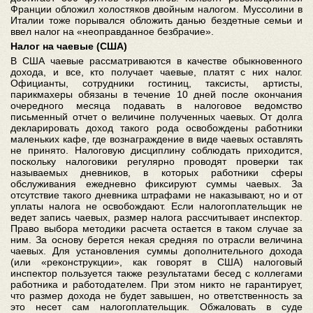
Франции обложил холостяков двойным налогом. Муссолини в
Италии тоже порывался обложить данью бездетные семьи и
ввел налог на «неоправданное безбрачие».
Налог на чаевые (США)
В США чаевые рассматриваются в качестве обыкновенного
дохода, и все, кто получает чаевые, платят с них налог.
Официанты, сотрудники гостиниц, таксисты, артисты,
парикмахеры обязаны в течение 10 дней после окончания
очередного месяца подавать в налоговое ведомство
письменный отчет о величине полученных чаевых. От долга
декларировать доход такого рода освобождены работники
маленьких кафе, где вознаграждение в виде чаевых оставлять
не принято. Налоговую дисциплину соблюдать приходится,
поскольку налоговики регулярно проводят проверки так
называемых дневников, в которых работники сферы
обслуживания ежедневно фиксируют суммы чаевых. За
отсутствие такого дневника штрафами не наказывают, но и от
уплаты налога не освобождают. Если налогоплательщик не
ведет запись чаевых, размер налога рассчитывает инспектор.
Право выбора методики расчета остается в таком случае за
ним. За основу берется некая средняя по отрасли величина
чаевых. Для установления суммы дополнительного дохода
(или «реконструкции», как говорят в США) налоговый
инспектор пользуется также результатами бесед с коллегами
работника и работодателем. При этом никто не гарантирует,
что размер дохода не будет завышен, но ответственность за
это несет сам налогоплательщик. Обжаловать в суде