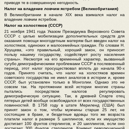
приводя те в совершенную негодность.
Налог на владение ловчим ястребом (Великобритания)
В Великобритании в начале XIX века взимался налог на
владение ловчим ястребом.
Налог на холостяков (СССР)
21 ноября 1941 года Указом Президиума Верховного Совета
СССР с целью мобилизации дополнительных средств для
оказания помощи многодетным матерям был введен налог на
холостяков, одиноких и малосемейных граждан. По словам Н.
Хрущева, «это правильный, хороший закон, он приносит
пользу нашему государству, содействует росту населения
страны». Несмотря на его временный характер, вызванный
сугубо демографическими проблемами СССР в послевоенный
период, этот налог просуществовал вплоть до начала 90-х
годов. Принято считать, что налог на холостяков времен
советского государства не имел аналогов в истории и, кроме
СССР, был установлен только в Монголии. Однако это не
совсем так. На протяжении всей истории многие страны
пытались посредством налогов регулировать
демографическую ситуацию. Так, в древней Спарте отец
пятерых детей вообще освобождался от всех государственных
повинностей. В 1758 году в штате Мериленд (США) был
принят закон о том, чтобы мужчины старше 25 лет, не
состоящие в браке, и бездетные вдовцы того же возраста
платили налог в размере 5 шиллингов, если их имущество
достигает 100 фунтов стерлингов, и 20 шиллингов, если оно
достигает 300 фунтов стерлингов. Конвент революционной