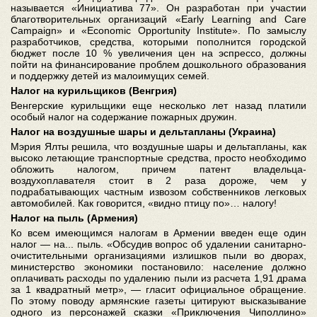
называется «Инициатива 77». Он разработан при участии
благотворительных организаций «Early Learning and Care
Campaign» и «Economic Opportunity Institute». По замыслу
разработчиков, средства, которыми пополнится городской
бюджет после 10 % увеличения цен на эспрессо, должны
пойти на финансирование проблем дошкольного образования
и поддержку детей из малоимущих семей.
Налог на курильщиков (Венгрия)
Венгерские курильщики еще несколько лет назад платили
особый налог на содержание пожарных дружин.
Налог на воздушные шары и дельтапланы (Украина)
Мэрия Ялты решила, что воздушные шары и дельтапланы, как
высоко летающие транспортные средства, просто необходимо
обложить налогом, причем патент владельца-
воздухоплавателя стоит в 2 раза дороже, чем у
подрабатывающих частным извозом собственников легковых
автомобилей. Как говорится, «видно птицу по»… налогу!
Налог на пыль (Армения)
Ко всем имеющимся налогам в Армении введен еще один
налог — на... пыль. «Обсудив вопрос об удалении санитарно-
очистительными организациями излишков пыли во дворах,
министерство экономики постановило: население должно
оплачивать расходы по удалению пыли из расчета 1,91 драма
за 1 квадратный метр», — гласит официальное обращение.
По этому поводу армянские газеты цитируют высказывание
одного из персонажей сказки «Приключения Чиполлино»