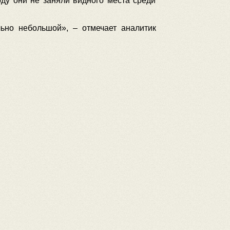
оду они не заняли видного места среди
ьно небольшой», – отмечает аналитик