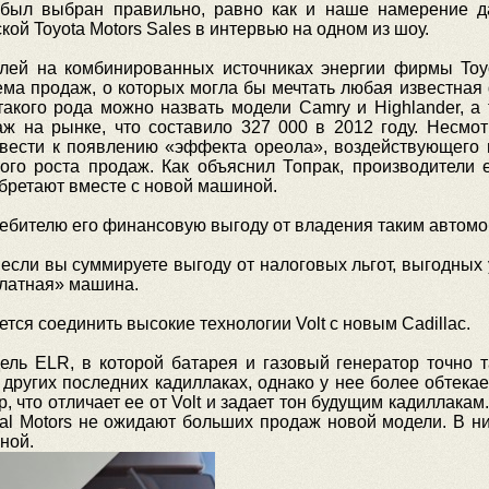
 был выбран правильно, равно как и наше намерение 
кой Toyota Motors Sales в интервью на одном из шоу.
лей на комбинированных источниках энергии фирмы Toy
ема продаж, о которых могла бы мечтать любая известная
такого рода можно назвать модели Camry и Highlander, 
ж на рынке, что составило 327 000 в 2012 году. Несмо
вести к появлению «эффекта ореола», воздействующего 
ного роста продаж. Как объяснил Топрак, производители 
обретают вместе с новой машиной.
ебителю его финансовую выгоду от владения таким автомоб
rs: если вы суммируете выгоду от налоговых льгот, выгодных
платная» машина.
тся соединить высокие технологии Volt с новым Cadillac.
ль ELR, в которой батарея и газовый генератор точно т
 других последних кадиллаках, однако у нее более обтек
 что отличает ее от Volt и задает тон будущим кадиллакам
ral Motors не ожидают больших продаж новой модели. В н
ной.