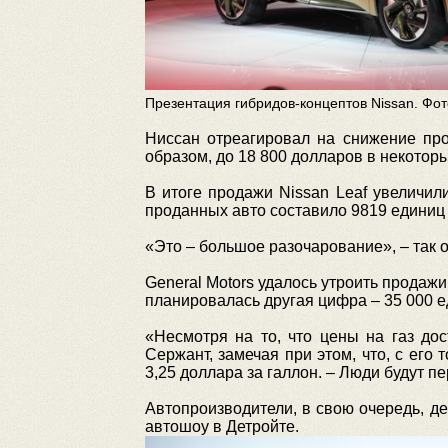
Презентация гибридов-концептов Nissan. Фот
Ниссан отреагировал на снижение про
образом, до 18 800 долларов в некотор
В итоге продажи Nissan Leaf увеличи
проданных авто составило 9819 единиц 
«Это – большое разочарование», – так 
General Motors удалось утроить продажи
планировалась другая цифра – 35 000 е
«Несмотря на то, что цены на газ до
Сержант, замечая при этом, что, с его
3,25 доллара за галлон. – Люди будут п
Автопроизводители, в свою очередь, д
автошоу в Детройте.