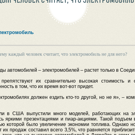
лектромобиль
ему каждый человек считает, что электромобиль не для него?
ы автомобилей – электромобилей – растет только в Соеди
 препятствуют их сравнительно высокая стоимость и о
сть в том, что их время вот-вот придет.
ктромобилях должен ездить кто-то другой, но не я», – к
ели в США выпустили много моделей, работающих на эл
ось яркими презентациями и пиар-акциями. Такой подъем
ю которой было увеличение экономии топлива. Однако 
т их продаж составил всего 3,5%, что равняется приблиз