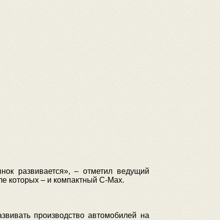
нок развивается», – отметил ведущий
е которых – и компактный C-Max.
азвивать производство автомобилей на