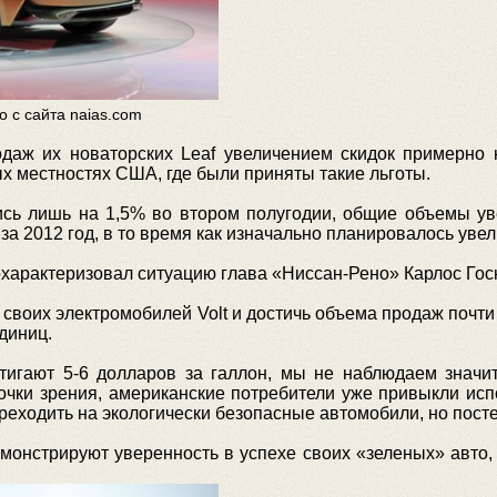
о с сайта naias.com
даж их новаторских Leaf увеличением скидок примерно 
ых местностях США, где были приняты такие льготы.
лись лишь на 1,5% во втором полугодии, общие объемы ув
за 2012 год, в то время как изначально планировалось уве
охарактеризовал ситуацию глава «Ниссан-Рено» Карлос Гос
 своих электромобилей Volt и достичь объема продаж почти
диниц.
стигают 5-6 долларов за галлон, мы не наблюдаем значит
 точки зрения, американские потребители уже привыкли и
ереходить на экологически безопасные автомобили, но пост
емонстрируют уверенность в успехе своих «зеленых» авто