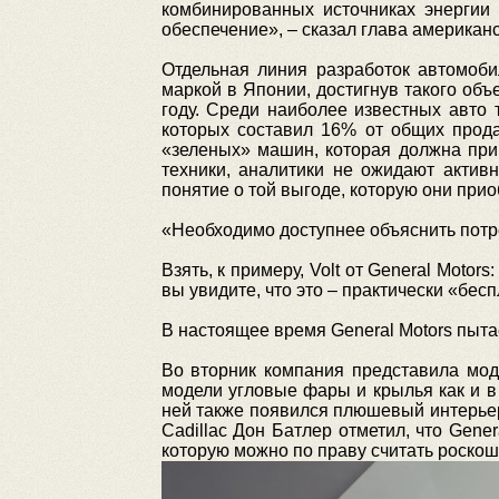
комбинированных источниках энергии
обеспечение», – сказал глава американс
Отдельная линия разработок автомоби
маркой в Японии, достигнув такого объ
году. Среди наиболее известных авто 
которых составил 16% от общих прода
«зеленых» машин, которая должна при
техники, аналитики не ожидают актив
понятие о той выгоде, которую они при
«Необходимо доступнее объяснить потр
Взять, к примеру, Volt от General Moto
вы увидите, что это – практически «бес
В настоящее время General Motors пытае
Во вторник компания представила моде
модели угловые фары и крылья как и в
ней также появился плюшевый интерьер,
Cadillac Дон Батлер отметил, что Gene
которую можно по праву считать роскош