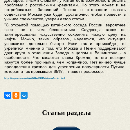
долларов. Иными словами, у Китая есть возможность решить
проблему с российскими кредитами. Но этого может и не
потребоваться. Заявлений Пекина о готовности оказать
содействие Москве уже будет достаточно, чтобы привести в
уныние спекулянтов, уверен автор статьи.
"С открытой помощью китайского соседа России, вероятнее
всего, не о чем беспокоиться. Саудовцы также не
заинтересованы искусственно сохранять низкую цену на
нефть. Можно, таким образом, надеяться, что ситуация
успокоится довольно быстро. Если так и произойдет, то
укрепится мнение о том, что Москва и Пекин поддерживают
друг друга в отношении Запада в целом и Вашингтона - в
особенности. Что касается главы Кремля, то его позиции
кажутся более прочными, чем когда-либо. Нет ничего лучше
преодоления кризиса для укрепления популярности Путина,
которая и так превышает 85%", - пишет профессор.
http://inopressa.ru/article/24Dec2014/latribune/crisis.html
Статьи раздела