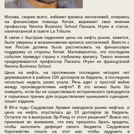
Москва, скорее всего, избежит кризиса неплатежей, опираясь
на финансовую помощь Китая, выражает свое мнение
профессор Neoma Business School Паскаль Нгуен в статье,
напечатанной в газете La Tribune
.
В связи с быстрым падением цены на нефть рынки, кажется,
были уверены в возникновении кризиса неплатежей. Вместе с
тем Россия должна была рассчитывать на финансовую
поддержку со стороны Китая. Маловероятно, что последние
события приведут страну к глубокому кризису. Такого мнения
придерживается профессор Паскаль Нгуен из французской
Neoma Business School.
Цена на нефть, на протяжении последних четырех лет
державшаяся в районе 100 долларов за баррель, в последние
несколько недель резко упала. Речь идет о простой войне
между производителями нефти? В это можно было бы
поверить, если бы не существовало исторического прецедента
и серьезных причин для осуществления нынешнего сценария,
пишет издание.
В 80-е годы Саудовская Аравия наводнила рынки нефтью, и
цена на нефть опустилась до 10 долларов за баррель.
Остался ли в выигрыше Эр-Рияд от этого решения? Вовсе нет,
принимая во внимание, что ему пришлось брать кредиты,
чтобы заполнить дефицит своего бюджета. Саудовское
Королевство пошло на этот шаг, чтобы задушить в