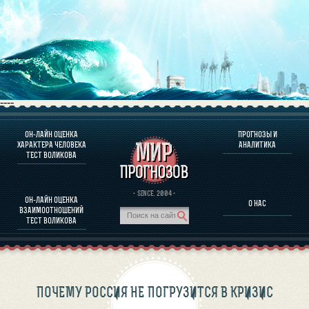
----
ОН-ЛАЙН ОЦЕНКА
ПРОГНОЗЫ И
О ПРОГРАММЕ
ХАРАКТЕРА ЧЕЛОВЕКА
АНАЛИТИКА
ТЕСТ ВОЛИКОВА
ОЦЕНКА ХАРАКТЕРA ЧЕЛОВЕКА
ОЦЕНКА ХАРАКТЕРА ВЫДАЮЩИХСЯ ЛИЧНОСТЕЙ
О ПРОГРАММЕ
· SINCE. 2004 ·
ОН-ЛАЙН ОЦЕНКА
О НАС
ТЕСТ НА СОВМЕСТИМОСТЬ ВОЛИКОВА
ВЗАИМООТНОШЕНИЙ
ПРОГНОЗЫ И АНАЛИТИКА
ТЕСТ ВОЛИКОВА
ПОЧЕМУ РОССИЯ НЕ ПОГРУЗИТСЯ В КРИЗИС