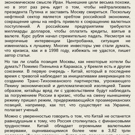
экономическом смысле Иран. Нынешние цели весьма похожи,
но в этот раз речь идет о том, чтобы нейтрализовать
президента Путина и заставить Москву смириться. Поскольку
нефтяной сектор является хребтом российской экономики,
сокращение цены на нефть привело к сокращению валютных
поступлений. А российским предприятиям требуются
миллиарды долларов, чтобы оплатить кредиты, взятые в
валюте. Курс рубля начал стремительно падать. Несмотря на
энергичные интервенции Центробанка, ситуация не
изменилась к лучшему. Многие инвесторы уже стали думать,
что кризиса, как и в 1998 году, избежать не удастся, пишет
автор статьи.
Но так ли слаба позиция Москвы, как некоторые хотели бы
думать? Помимо Пхеньяна и Каракаса, у Кремля есть и другие
союзники. В первую очередь - Китай, который в последнее
время с тревогой наблюдает за инициативами американцев по
созданию Транс-Тихоокеанского партнерства, угрожающего
Пекину экономической и дипломатической изоляцией. Таким
образом, китайцы вряд ли с удовольствием будут наблюдать
за погружением России в кризис, чтобы на смену нынешнему
режиму пришел режим, придерживающийся проамериканских
позиций, например, как тот, что существует на Украине,
полагает ученый.
Можно с уверенностью говорить о том, что Китай не останется
равнодушным к тому, что Россия столкнулась с финансовыми
трудностями. Китай обладает огромными валютными
резервами, оценивающимися более чем в 3,82 трлн