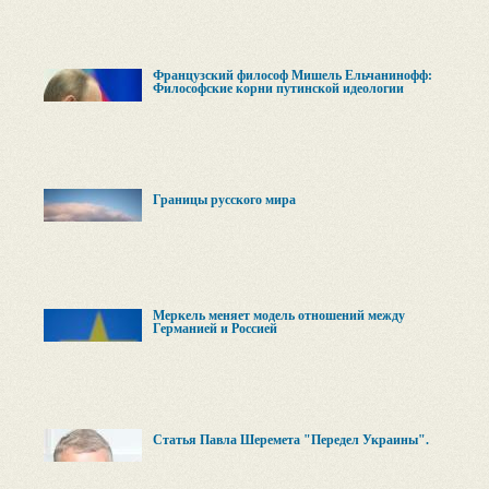
Французский философ Мишель Ельчанинофф:
Философские корни путинской идеологии
Границы русского мира
Меркель меняет модель отношений между
Германией и Россией
Cтатья Павла Шеремета "Передел Украины".