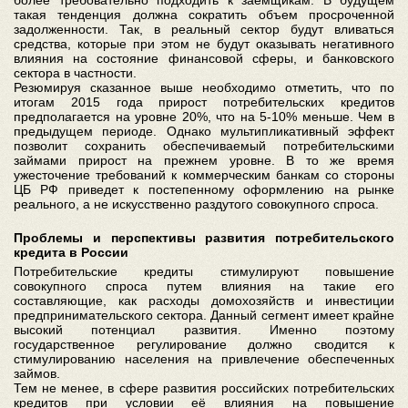
более требовательно подходить к заемщикам. В будущем
такая тенденция должна сократить объем просроченной
задолженности. Так, в реальный сектор будут вливаться
средства, которые при этом не будут оказывать негативного
влияния на состояние финансовой сферы, и банковского
сектора в частности.
Резюмируя сказанное выше необходимо отметить, что по
итогам 2015 года прирост потребительских кредитов
предполагается на уровне 20%, что на 5-10% меньше. Чем в
предыдущем периоде. Однако мультипликативный эффект
позволит сохранить обеспечиваемый потребительскими
займами прирост на прежнем уровне. В то же время
ужесточение требований к коммерческим банкам со стороны
ЦБ РФ приведет к постепенному оформлению на рынке
реального, а не искусственно раздутого совокупного спроса.
Проблемы и перспективы развития потребительского
кредита в России
Потребительские кредиты стимулируют повышение
совокупного спроса путем влияния на такие его
составляющие, как расходы домохозяйств и инвестиции
предпринимательского сектора. Данный сегмент имеет крайне
высокий потенциал развития. Именно поэтому
государственное регулирование должно сводится к
стимулированию населения на привлечение обеспеченных
займов.
Тем не менее, в сфере развития российских потребительских
кредитов при условии её влияния на повышение