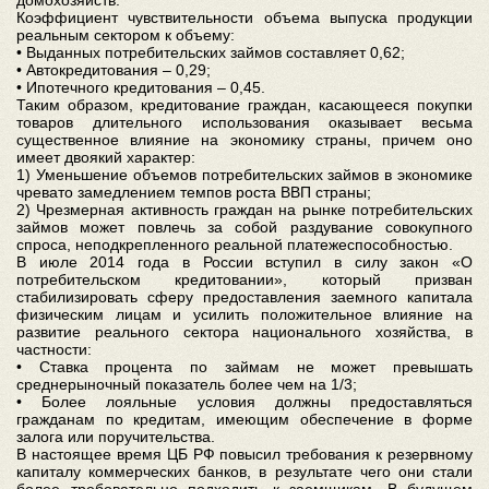
домохозяйств.
Коэффициент чувствительности объема выпуска продукции
реальным сектором к объему:
• Выданных потребительских займов составляет 0,62;
• Автокредитования – 0,29;
• Ипотечного кредитования – 0,45.
Таким образом, кредитование граждан, касающееся покупки
товаров длительного использования оказывает весьма
существенное влияние на экономику страны, причем оно
имеет двоякий характер:
1) Уменьшение объемов потребительских займов в экономике
чревато замедлением темпов роста ВВП страны;
2) Чрезмерная активность граждан на рынке потребительских
займов может повлечь за собой раздувание совокупного
спроса, неподкрепленного реальной платежеспособностью.
В июле 2014 года в России вступил в силу закон «О
потребительском кредитовании», который призван
стабилизировать сферу предоставления заемного капитала
физическим лицам и усилить положительное влияние на
развитие реального сектора национального хозяйства, в
частности:
• Ставка процента по займам не может превышать
среднерыночный показатель более чем на 1/3;
• Более лояльные условия должны предоставляться
гражданам по кредитам, имеющим обеспечение в форме
залога или поручительства.
В настоящее время ЦБ РФ повысил требования к резервному
капиталу коммерческих банков, в результате чего они стали