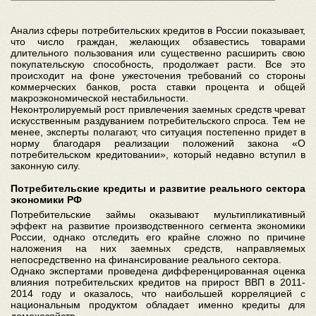
Анализ сферы потребительских кредитов в России показывает,
что число граждан, желающих обзавестись товарами
длительного пользования или существенно расширить свою
покупательскую способность, продолжает расти. Все это
происходит на фоне ужесточения требований со стороны
коммерческих банков, роста ставки процента и общей
макроэкономической нестабильности.
Неконтролируемый рост привлечения заемных средств чреват
искусственным раздуванием потребительского спроса. Тем не
менее, эксперты полагают, что ситуация постепенно придет в
норму благодаря реализации положений закона «О
потребительском кредитовании», который недавно вступил в
законную силу.
Потребительские кредиты и развитие реального сектора
экономики РФ
Потребительские займы оказывают мультипликативный
эффект на развитие производственного сегмента экономики
России, однако отследить его крайне сложно по причине
наложения на них заемных средств, направляемых
непосредственно на финансирование реального сектора.
Однако экспертами проведена дифференцированная оценка
влияния потребительских кредитов на прирост ВВП в 2011-
2014 году и оказалось, что наибольшей корреляцией с
национальным продуктом обладает именно кредиты для