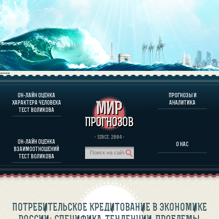
----
ОН-ЛАЙН ОЦЕНКА
ПРОГНОЗЫ И
О ПРОГРАММЕ
ХАРАКТЕРА ЧЕЛОВЕКА
АНАЛИТИКА
ТЕСТ ВОЛИКОВА
ОЦЕНКА ХАРАКТЕРA ЧЕЛОВЕКА
ОЦЕНКА ХАРАКТЕРА ВЫДАЮЩИХСЯ ЛИЧНОСТЕЙ
О ПРОГРАММЕ
· SINCE. 2004 ·
ОН-ЛАЙН ОЦЕНКА
О НАС
ТЕСТ НА СОВМЕСТИМОСТЬ ВОЛИКОВА
ВЗАИМООТНОШЕНИЙ
ПРОГНОЗЫ И АНАЛИТИКА
ТЕСТ ВОЛИКОВА
ПОТРЕБИТЕЛЬСКОЕ КРЕДИТОВАНИЕ В ЭКОНОМИКЕ