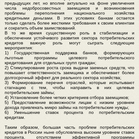
предыдущих лет, но вполне актуально на фоне увеличения
числа недобросовестных заемщиков и возникновения
проблемы переполнения национального хозяйства
кредитными деньгами. В этих условиях банкам остается
только сделать более жесткими требования к своим клиентам
и сократить объем заимствований.
В то же время существенную роль в стабилизации и
обеспечении устойчивого развития сектора потребительских
кредитов важную роль могут сыграть следующие
мероприятия:
1) Государственная поддержка банков, формирующих
льготные программы целевого потребительского
кредитования для отдельных групп граждан;
2) Стимулирование роста срока выдачи заемных средств, что
повышает ответственность заемщика и обеспечивает более
долгосрочный эффект для реального сектора хозяйства;
3) Формирование перечня отраслей, которые испытывают
стагнацию с тем, чтобы направить в них целевые
потребительские займы;
4) Установление более четких критериев отбора заемщиков;
5) Предоставление возможности лицам с низким уровнем
дохода привлекать микро займы на потребительские нужды;
6) Уменьшение ставок процента по потребительским
кредитам.
Таким образом, большая часть проблем потребительских
кредитов в России ныне обусловлена высоким уровнем ставок
процента, отсутствием эффективной программы