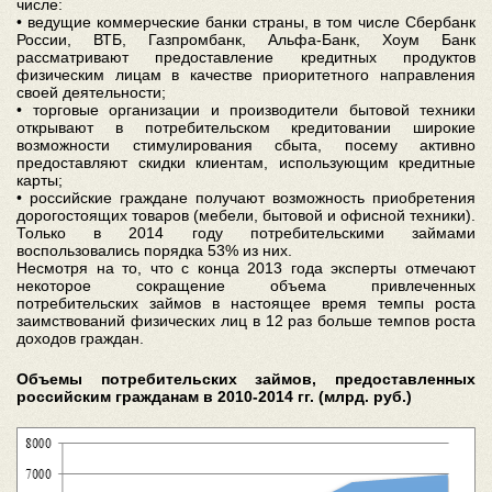
числе:
• ведущие коммерческие банки страны, в том числе Сбербанк
России, ВТБ, Газпромбанк, Альфа-Банк, Хоум Банк
рассматривают предоставление кредитных продуктов
физическим лицам в качестве приоритетного направления
своей деятельности;
• торговые организации и производители бытовой техники
открывают в потребительском кредитовании широкие
возможности стимулирования сбыта, посему активно
предоставляют скидки клиентам, использующим кредитные
карты;
• российские граждане получают возможность приобретения
дорогостоящих товаров (мебели, бытовой и офисной техники).
Только в 2014 году потребительскими займами
воспользовались порядка 53% из них.
Несмотря на то, что с конца 2013 года эксперты отмечают
некоторое сокращение объема привлеченных
потребительских займов в настоящее время темпы роста
заимствований физических лиц в 12 раз больше темпов роста
доходов граждан.
Объемы потребительских займов, предоставленных
российским гражданам в 2010-2014 гг. (млрд. руб.)