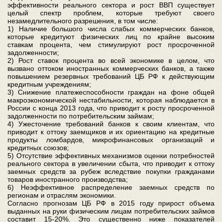
эффективности реального сектора и рост ВВП существует
целый спектр проблем, которые требуют своего
незамедлительного разрешения, в том числе:
1) Наличие большого числа слабых коммерческих банков,
которые кредитуют физических лиц по крайне высоким
ставкам процента, чем стимулируют рост просроченной
задолженности;
2) Рост ставок процента во всей экономике в целом, что
вызвано оттоком иностранных коммерческих банков, а также
повышением резервных требований ЦБ РФ к действующим
кредитным учреждениям;
3) Снижение платежеспособности граждан на фоне общей
макроэкономической нестабильности, которая наблюдается в
России с конца 2013 года, что приводит к росту просроченной
задолженности по потребительским займам;
4) Ужесточение требований банков к своим клиентам, что
приводит к оттоку заемщиков и их ориентацию на кредитные
продукты ломбардов, микрофинансовых организаций и
кредитных союзов;
5) Отсутствие эффективных механизмов оценки потребностей
реального сектора в увеличении сбыта, что приводит к оттоку
заемных средств за рубеж вследствие покупки гражданами
товаров иностранного производства;
6) Неэффективное распределение заемных средств по
регионам и отраслям экономики.
Согласно прогнозам ЦБ РФ в 2015 году прирост объема
выданных на руки физическим лицам потребительских займов
составит 15-20%. Это существенно ниже показателей