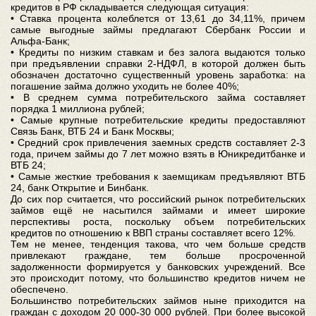
кредитов в РФ складывается следующая ситуация:
• Ставка процента колеблется от 13,61 до 34,11%, причем
самые выгодные займы предлагают Сбербанк России и
Альфа-Банк;
• Кредиты по низким ставкам и без залога выдаются только
при предъявлении справки 2-НДФЛ, в которой должен быть
обозначен достаточно существенный уровень заработка: на
погашение займа должно уходить не более 40%;
• В среднем сумма потребительского займа составляет
порядка 1 миллиона рублей;
• Самые крупные потребительские кредиты предоставляют
Связь Банк, ВТБ 24 и Банк Москвы;
• Средний срок привлечения заемных средств составляет 2-3
года, причем займы до 7 лет можно взять в Юникредитбанке и
ВТБ 24;
• Самые жесткие требования к заемщикам предъявляют ВТБ
24, банк Открытие и Бинбанк.
До сих пор считается, что российский рынок потребительских
займов ещё не насытился займами и имеет широкие
перспективы роста, поскольку объем потребительских
кредитов по отношению к ВВП страны составляет всего 12%.
Тем не менее, тенденция такова, что чем больше средств
привлекают граждане, тем больше просроченной
задолженности формируется у банковских учреждений. Все
это происходит потому, что большинство кредитов ничем не
обеспечено.
Большинство потребительских займов ныне приходится на
граждан с доходом 20 000-30 000 рублей. При более высокой