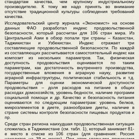
стандартам качества, чем крупному индустриальному
производителю. К тому же надо принять во внимание
отсутствие традиционной культуры соблюдения требований
качества.
Исследовательский центр журнала «Экономист» на основе
данных ФАО разработал индекс продовольственной
безопасности, который рассчитан для 106 стран мира. Из
Центральной Азии в обзор попали три страны – Казахстан,
Таджикистан и Узбекистан. Индекс отражает три
составляющие продовольственной безопасности. По каждой
из составляющих рассчитывается самостоятельный индекс как
композит из нескольких параметров. Так, физическая
доступность продовольствия оценивается по таким
параметрам, как достаточность внутреннего производства,
государственные вложения в аграрную науку, развитие
аграрной инфраструктуры, политическая стабильность и т.д.
Параметры для оценки экономической доступности
продовольствия – доля расходов на питание в общих
расходах домохозяйств, уровень бедности, наличие программ
социальной помощи и др. Качество и безопасность питания
оцениваются по следующим параметрам: уровень белков,
микроэлементов в диете, разнообразие диеты, наличие в
стране системы контроля безопасности пищевых продуктов и
пр.
Среди стран региона наихудшая продовольственная ситуация
сложилась в Таджикистане (см. табл. 1), который занимает 81-
е место в списке из 106 стран (для сравнения: Россия
находится на 39-м месте). При этом главными причинами