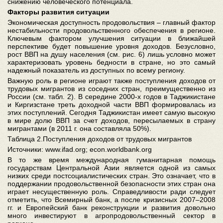
снижению человеческого потенциала.
Факторы развития ситуации
Экономическая доступность продовольствия – главный фактор
нестабильности продовольственного обеспечения в регионе.
Ключевым фактором улучшения ситуации в ближайшей
перспективе будет повышение уровня доходов. Безусловно,
рост ВВП на душу населения (см. рис. 6) лишь условно может
характеризовать уровень бедности в стране, но это самый
надежный показатель из доступных по всему региону.
Важную роль в регионе играют также поступления доходов от
трудовых мигрантов из соседних стран, преимущественно из
России (см. табл. 2). В середине 2000-х годов в Таджикистане
и Киргизстане треть доходной части ВВП формировалась из
этих поступлений. Сегодня Таджикистан имеет самую высокую
в мире долю ВВП за счет доходов, пересылаемых в страну
мигрантами (в 2011 г. она составляла 50%).
Таблица 2.Поступления доходов от трудовых мигрантов
Источники: www.ifad.org; econ.worldbank.org
В то же время международная гуманитарная помощь
государствам Центральной Азии является одной из самых
низких среди постсоциалистических стран. Это означает, что в
поддержании продовольственной безопасности этих стран она
играет несущественную роль. Справедливости ради следует
отметить, что Всемирный банк, а после кризисных 2007–2008
гг. и Европейский банк реконструкции и развития довольно
много инвестируют в агропродовольственный сектор в