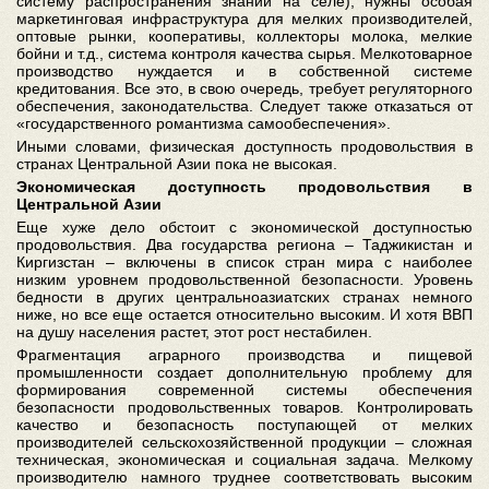
систему распространения знаний на селе), нужны особая
маркетинговая инфраструктура для мелких производителей,
оптовые рынки, кооперативы, коллекторы молока, мелкие
бойни и т.д., система контроля качества сырья. Мелкотоварное
производство нуждается и в собственной системе
кредитования. Все это, в свою очередь, требует регуляторного
обеспечения, законодательства. Следует также отказаться от
«государственного романтизма самообеспечения».
Иными словами, физическая доступность продовольствия в
странах Центральной Азии пока не высокая.
Экономическая доступность продовольствия в
Центральной Азии
Еще хуже дело обстоит с экономической доступностью
продовольствия. Два государства региона – Таджикистан и
Киргизстан – включены в список стран мира с наиболее
низким уровнем продовольственной безопасности. Уровень
бедности в других центральноазиатских странах немного
ниже, но все еще остается относительно высоким. И хотя ВВП
на душу населения растет, этот рост нестабилен.
Фрагментация аграрного производства и пищевой
промышленности создает дополнительную проблему для
формирования современной системы обеспечения
безопасности продовольственных товаров. Контролировать
качество и безопасность поступающей от мелких
производителей сельскохозяйственной продукции – сложная
техническая, экономическая и социальная задача. Мелкому
производителю намного труднее соответствовать высоким