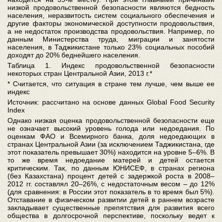
низкой продовольственной безопасности являются бедность
населения, неразвитость систем социального обеспечения и
другие факторы экономической доступности продовольствия,
а не недостаток производства продовольствия. Например, по
данным Министерства труда, миграции и занятости
населения, в Таджикистане только 23% социальных пособий
доходят до 20% беднейшего населения.
Таблица 1. Индекс продовольственной безопасности
некоторых стран Центральной Азии, 2013 г.*
* Считается, что ситуация в стране тем лучше, чем выше ее
индекс
Источник: рассчитано на основе данных Global Food Security
Index
Однако низкая оценка продовольственной безопасности еще
не означает высокий уровень голода или недоедания. По
оценкам ФАО и Всемирного банка, доля недоедающих в
странах Центральной Азии (за исключением Таджикистана, где
этот показатель превышает 30%) находится на уровне 5–6%. В
то же время недоедание матерей и детей остается
критическим. Так, по данным ЮНИСЕФ, в странах региона
(без Казахстана) процент детей с задержкой роста в 2008–
2012 гг. составлял 20–26%, с недостаточным весом – до 12%
(для сравнения: в России этот показатель в то время был 5%).
Отставание в физическом развитии детей в раннем возрасте
закладывает существенные препятствия для развития всего
общества в долгосрочной перспективе, поскольку ведет к