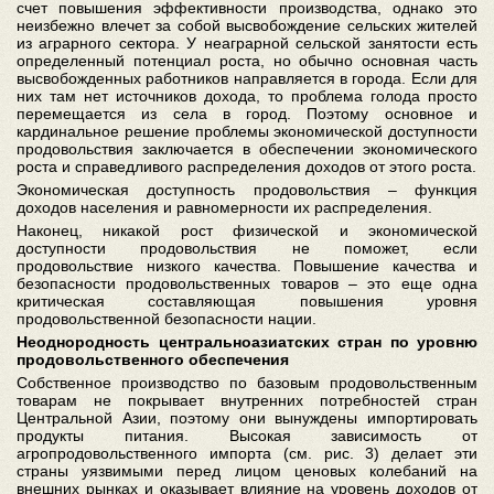
счет повышения эффективности производства, однако это
неизбежно влечет за собой высвобождение сельских жителей
из аграрного сектора. У неаграрной сельской занятости есть
определенный потенциал роста, но обычно основная часть
высвобожденных работников направляется в города. Если для
них там нет источников дохода, то проблема голода просто
перемещается из села в город. Поэтому основное и
кардинальное решение проблемы экономической доступности
продовольствия заключается в обеспечении экономического
роста и справедливого распределения доходов от этого роста.
Экономическая доступность продовольствия – функция
доходов населения и равномерности их распределения.
Наконец, никакой рост физической и экономической
доступности продовольствия не поможет, если
продовольствие низкого качества. Повышение качества и
безопасности продовольственных товаров – это еще одна
критическая составляющая повышения уровня
продовольственной безопасности нации.
Неоднородность центральноазиатских стран по уровню
продовольственного обеспечения
Собственное производство по базовым продовольственным
товарам не покрывает внутренних потребностей стран
Центральной Азии, поэтому они вынуждены импортировать
продукты питания. Высокая зависимость от
агропродовольственного импорта (см. рис. 3) делает эти
страны уязвимыми перед лицом ценовых колебаний на
внешних рынках и оказывает влияние на уровень доходов от