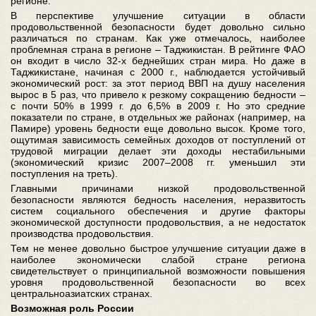
регионе.
В перспективе улучшение ситуации в области
продовольственной безопасности будет довольно сильно
различаться по странам. Как уже отмечалось, наиболее
проблемная страна в регионе – Таджикистан. В рейтинге ФАО
он входит в число 32-х беднейших стран мира. Но даже в
Таджикистане, начиная с 2000 г., наблюдается устойчивый
экономический рост: за этот период ВВП на душу населения
вырос в 5 раз, что привело к резкому сокращению бедности –
с почти 50% в 1999 г. до 6,5% в 2009 г. Но это средние
показатели по стране, в отдельных же районах (например, на
Памире) уровень бедности еще довольно высок. Кроме того,
ощутимая зависимость семейных доходов от поступлений от
трудовой миграции делает эти доходы нестабильными
(экономический кризис 2007–2008 гг. уменьшил эти
поступления на треть).
Главными причинами низкой продовольственной
безопасности являются бедность населения, неразвитость
систем социального обеспечения и другие факторы
экономической доступности продовольствия, а не недостаток
производства продовольствия.
Тем не менее довольно быстрое улучшение ситуации даже в
наиболее экономически слабой стране региона
свидетельствует о принципиальной возможности повышения
уровня продовольственной безопасности во всех
центральноазиатских странах.
Возможная роль России