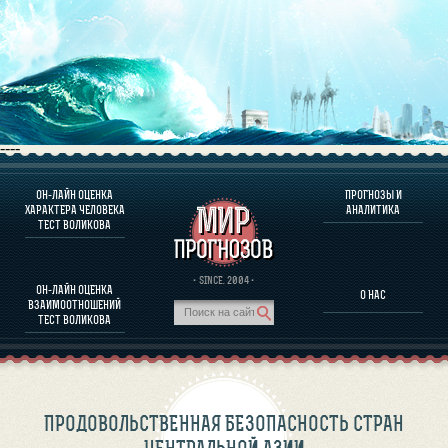
----
ОН-ЛАЙН ОЦЕНКА
ПРОГНОЗЫ И
О ПРОГРАММЕ
ХАРАКТЕРА ЧЕЛОВЕКА
АНАЛИТИКА
ТЕСТ ВОЛИКОВА
ОЦЕНКА ХАРАКТЕРA ЧЕЛОВЕКА
ОЦЕНКА ХАРАКТЕРА ВЫДАЮЩИХСЯ ЛИЧНОСТЕЙ
О ПРОГРАММЕ
· SINCE. 2004 ·
ОН-ЛАЙН ОЦЕНКА
О НАС
ТЕСТ НА СОВМЕСТИМОСТЬ ВОЛИКОВА
ВЗАИМООТНОШЕНИЙ
ПРОГНОЗЫ И АНАЛИТИКА
ТЕСТ ВОЛИКОВА
ПРОДОВОЛЬСТВЕННАЯ БЕЗОПАСНОСТЬ СТРАН