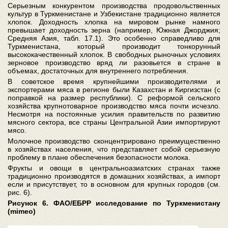
Серьезным конкурентом производства продовольственных
культур в Туркменистане и Узбекистане традиционно является
хлопок. Доходность хлопка на мировом рынке намного
превышает доходность зерна (например, Южная Джорджия;
Средняя Азия, табл. 17.1). Это особенно справедливо для
Туркменистана, который производит тонкорунный
высококачественный хлопок. В свободных рыночных условиях
зерновое производство вряд ли разовьется в стране в
объемах, достаточных для внутреннего потребления.
В советское время крупнейшими производителями и
экспортерами мяса в регионе были Казахстан и Киргизстан (с
поправкой на размер республики). С реформой сельского
хозяйства крупнотоварное производство мяса почти исчезло.
Несмотря на постоянные усилия правительств по развитию
мясного сектора, все страны Центральной Азии импортируют
мясо.
Молочное производство сконцентрировано преимущественно
в хозяйствах населения, что представляет собой серьезную
проблему в плане обеспечения безопасности молока.
Фрукты и овощи в центральноазиатских странах также
традиционно производятся в домашних хозяйствах, а импорт
если и присутствует, то в основном для крупных городов (см.
рис. 6).
Рисунок 6. ФАО/ЕБРР исследование по Туркменистану
(mimeo)