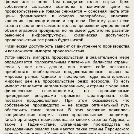
ферме или в поле. Там находится только сырье. Доля
собственно сельского хозяйства в конечной цене на
продовольственные товары снижается – основная часть этой
цены формируется в сферах переработки, упаковки,
хранения, транспортировки и торговли. Поэтому даже если
страна в состоянии самостоятельно произвести существенный
объем аграрной продукции, но не имеет достаточно развитой
рыночной инфраструктуры, физическая доступность
продовольствия все равно будет низкой.
Физическая доступность зависит от внутреннего производства
и возможности импорта продовольствия.
Устойчивость импорта продовольствия в значительной мере
определяется положительным платежным балансом страны:
если у нее есть деньги, она может себе позволить
приобретать необходимые продовольственные товары на
мировом рынке. Однако в последние годы волатильность
мировых цен на продовольствие резко возросла. То есть
импорт становится негарантированным, и страны с хорошими
финансовыми возможностями, но ограниченными
природными ресурсами стремятся гарантировать себе
поставки продовольствия. При этом оказывается, что
собственное производство – не всегда оптимальный путь
обеспечить такие гарантии. В этих условиях появились
специфические формы ввоза продовольствия: например,
Китай организует производства во многих странах Африки, а
также в Таджикистане. Организацией производства на
арендованных землях занимаются также страны Персидского
залива (например, в Украине). Это позволяет сделать импорт