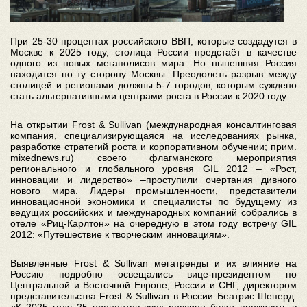
При 25-30 процентах российского ВВП, которые создадутся в
Москве к 2025 году, столица России предстаёт в качестве
одного из новых мегаполисов мира. Но нынешняя Россия
находится по ту сторону Москвы. Преодолеть разрыв между
столицей и регионами должны 5-7 городов, которым суждено
стать альтернативными центрами роста в России к 2020 году.
На открытии Frost & Sullivan (международная консалтинговая
компания, специализирующаяся на исследованиях рынка,
разработке стратегий роста и корпоративном обучении; прим.
mixednews.ru) своего флагманского мероприятия
регионального и глобального уровня GIL 2012 – «Рост,
инновации и лидерство» –проступили очертания дивного
нового мира. Лидеры промышленности, представители
инновационной экономики и специалисты по будущему из
ведущих российских и международных компаний собрались в
отеле «Риц-Карлтон» на очередную в этом году встречу GIL
2012: «Путешествие к творческим инновациям».
Выявленные Frost & Sullivan мегатренды и их влияние на
Россию подробно освещались вице-президентом по
Центральной и Восточной Европе, России и СНГ, директором
представительства Frost & Sullivan в России Беатрис Шеперд.
«К 2025 году 25 процентов всех россиян будут проживать в