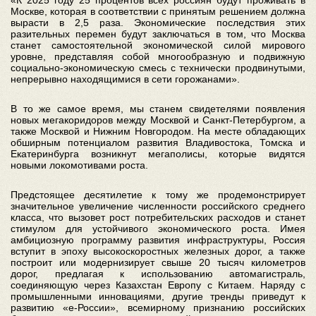
Москве, которая в соответствии с принятым решением должна
вырасти в 2,5 раза. Экономические последствия этих
разительных перемен будут заключаться в том, что Москва
станет самостоятельной экономической силой мирового
уровне, представляя собой многообразную и подвижную
социально-экономическую смесь с технически продвинутыми,
непрерывно находящимися в сети горожанами».
В то же самое время, мы станем свидетелями появления
новых мегакоридоров между Москвой и Санкт-Петербургом, а
также Москвой и Нижним Новгородом. На месте обладающих
обширным потенциалом развития Владивостока, Томска и
Екатеринбурга возникнут мегаполисы, которые видятся
новыми локомотивами роста.
Предстоящее десятилетие к тому же продемонстрирует
значительное увеличение численности российского среднего
класса, что вызовет рост потребительских расходов и станет
стимулом для устойчивого экономического роста. Имея
амбициозную программу развития инфраструктуры, Россия
вступит в эпоху высокоскоростных железных дорог, а также
построит или модернизирует свыше 20 тысяч километров
дорог, предлагая к использованию автомагистраль,
соединяющую через Казахстан Европу с Китаем. Наряду с
промышленными инновациями, другие тренды приведут к
развитию «e-России», всемирному признанию российских