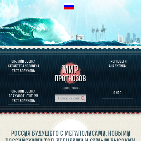
----
ОН-ЛАЙН ОЦЕНКА
ПРОГНОЗЫ И
О ПРОГРАММЕ
ХАРАКТЕРА ЧЕЛОВЕКА
АНАЛИТИКА
ТЕСТ ВОЛИКОВА
ОЦЕНКА ХАРАКТЕРA ЧЕЛОВЕКА
ОЦЕНКА ХАРАКТЕРА ВЫДАЮЩИХСЯ ЛИЧНОСТЕЙ
О ПРОГРАММЕ
· SINCE. 2004 ·
ОН-ЛАЙН ОЦЕНКА
О НАС
ТЕСТ НА СОВМЕСТИМОСТЬ ВОЛИКОВА
ВЗАИМООТНОШЕНИЙ
ПРОГНОЗЫ И АНАЛИТИКА
ТЕСТ ВОЛИКОВА
РОССИЯ БУДУЩЕГО С МЕГАПОЛИСАМИ, НОВЫМИ