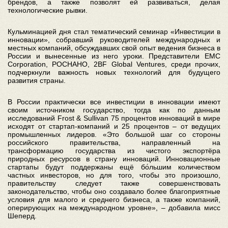
брендов, а также позволят ей развиваться, делая
технологические рывки.
Кульминацией дня стал тематический семинар «Инвестиции в
инновации», собравший руководителей международных и
местных компаний, обсуждавших свой опыт ведения бизнеса в
России и вынесенные из него уроки. Представители EMC
Corporation, РОСНАНО, 2BF Global Ventures, среди прочих,
подчеркнули важность новых технологий для будущего
развития страны.
В России практически все инвестиции в инновации имеют
своим источником государство, тогда как по данным
исследований Frost & Sullivan 75 процентов инноваций в мире
исходят от стартап-компаний и 25 процентов – от ведущих
промышленных лидеров. «Это большой шаг со стороны
российского правительства, направленный на
трансформацию государства из чистого экспортёра
природных ресурсов в страну инноваций. Инновационные
стартапы будут поддержаны ещё бо́льшим количеством
частных инвесторов, но для того, чтобы это произошло,
правительству следует также совершенствовать
законодательство, чтобы оно создавало более благоприятные
условия для малого и среднего бизнеса, а также компаний,
оперирующих на международном уровне», – добавила мисс
Шеперд.