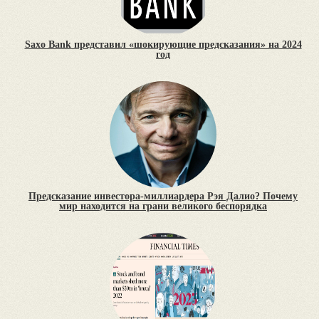
Saxo Bank представил «шокирующие предсказания» на 2024
год
Предсказание инвестора-миллиардера Рэя Далио? Почему
мир находится на грани великого беспорядка