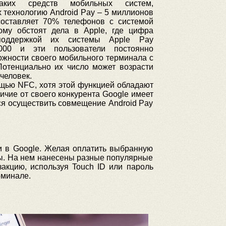
таких средств мобильных систем,
технологию Android Pay – 5 миллионов
составляет 70% телефонов с системой
гому обстоят дела в Apple, где цифра
поддержкой их системы Apple Pay
0000 и эти пользователи постоянно
ожности своего мобильного терминала с
отенциально их число может возрасти
человек.
ощью NFC, хотя этой функцией обладают
ичие от своего конкурента Google имеет
я осуществить совмещение Android Pay
и в Google. Желая оплатить выбранную
аты. На нем нанесены разные популярные
акцию, используя Touch ID или пароль
рминале.