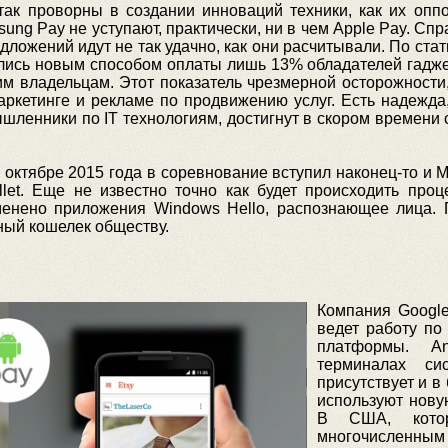
так проворны в создании инноваций техники, как их опп
ng Pay не уступают, практически, ни в чем Apple Pay. Спра
дложений идут не так удачно, как они расчитывали. По ста
ались новым способом оплаты лишь 13% обладателей гаджето
м владельцам. Этот показатель чрезмерной осторожности, 
маркетинге и рекламе по продвижению услуг. Есть надежда
шленники по IT технологиям, достигнут в скором времени
ктябре 2015 года в соревнование вступил наконец-то и M
et. Еще не известно точно как будет происходить проц
енено приложения Windows Hello, распознающее лица. Пок
ый кошелек обществу.
Компания Google
ведет работу по
платформы. A
терминалах си
присутствует и в
используют нову
В США, кото
многочисленным 