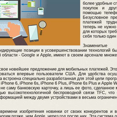
более удобные с
покупок и дру
помощью телефо
Безусловное пр
платежей трудн
теперь не нужно 
для которых треб
себя только один
Знаменитые 
 лидирующие позиции в усовершенствовании технологий 
й области - Google и Apple, имеют в своем арсенале множ
свое новейшее предложение для мобильных платежей. Это 
зоваться впервые пользователи США. Для удобства осу
а встроена специально разработанная для этой цели прогр
one 6, iPhone 6s, iPhone 6 Plus, iPhone 6s Plus и Apple W
не саму банковскую карточку, а лишь ее фото, сделанно
ью высокотехнологичной беспроводной связи TFC, что 
нформацией между двумя устройствами в весьма ограниченн
времени изобретения новинки от своих конкурентов и 
гим позже, чем Apple, через год после них. Эта система 