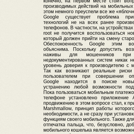
конечно, на первом месте стоит воп
производимых действий на мобильных 
этом немного преуспели все же «яблочн
Google существует проблема при
технологий не на всех ранее произв
телефонов. В частности, на устройствах
root не получится воспользоваться но
который должен прийти на смену старо
Обеспокоенность Google этим во
объяснима. Поскольку допустить воз
наживы для мошенников при и
недокументированных систем никак не
уровень доверия к производителю с 
Так как возникают реальные риски
пользователем при совершении оп
Google находится в поиске нов
устранению любой возможности под
Пока пользоваться мобильным платежо
телефоне установлено приложение 
продвижению в этом вопросе стал, к при
Marshmallow, принцип работы которо
необходимости, а не сразу при установ
функциям своего мобильного. Также дл
отпечатка пальца, что, безусловно, 
мобильного кошелька является возможнос