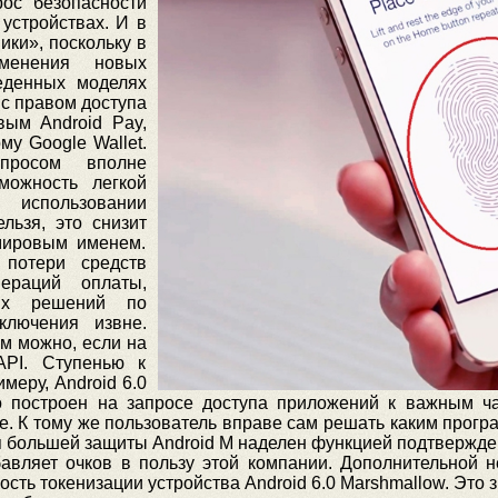
рос безопасности
устройствах. И в
ики», поскольку в
менения новых
еденных моделях
 с правом доступа
вым Android Pay,
му Google Wallet.
просом вполне
можность легкой
спользовании
льзя, это снизит
мировым именем.
 потери средств
ераций оплаты,
ых решений по
ключения извне.
м можно, если на
API. Ступенью к
меру, Android 6.0
го построен на запросе доступа приложений к важным ч
ке. К тому же пользователь вправе сам решать каким прогр
я большей защиты Android M наделен функцией подтвержд
добавляет очков в пользу этой компании. Дополнительной
ть токенизации устройства Android 6.0 Marshmallow. Это з