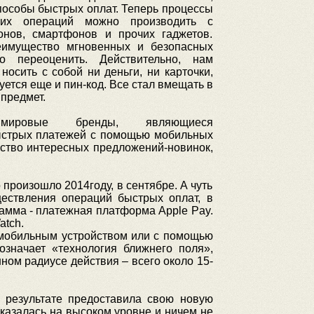
пособы быстрых оплат. Теперь процессы
гих операций можно производить с
нов, смартфонов и прочих гаджетов.
еимущество мгновенных и безопасных
о переоценить. Действительно, нам
носить с собой ни деньги, ни карточки,
уется еще и пин-код. Все стал вмещать в
 предмет.
мировые бренды, являющиеся
быстрых платежей с помощью мобильных
ество интересных предложений-новинок,
произошло 2014году, в сентябре. А чуть
ществления операций быстрых оплат, в
амма - платежная платформа Apple Pay.
atch.
е мобильным устройством или с помощью
означает «технология ближнего поля»,
ом радиусе действия – всего около 15-
в результате предоставила свою новую
оказалась на высоком уровне и ничем не