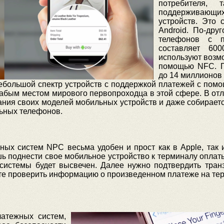
потребителя, 
поддерживающих 
устройств. Это 
Android. По-дру
телефонов с 
составляет 60
используют возм
помощью NFC. П
до 14 миллионов 
 небольшой спектр устройств с поддержкой платежей с пом
лабым местом мирового первопроходца в этой сфере. В отл
ния своих моделей мобильных устройств и даже собираетс
ьных телефонов.
ных систем NPC весьма удобен и прост как в Apple, так 
ишь поднести свое мобильное устройство к терминалу опл
истемы будет высвечен. Далее нужно подтвердить транз
ете проверить информацию о произведенном платеже на те
атежных систем,