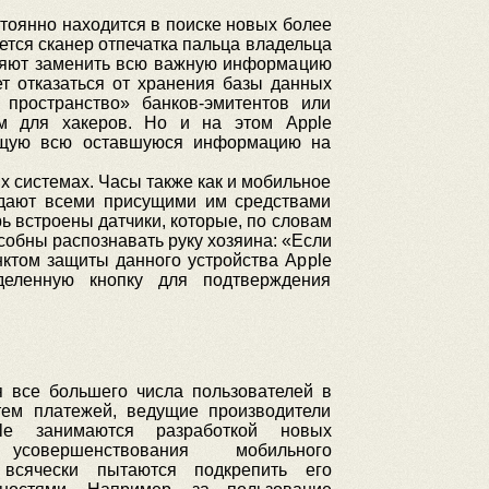
тоянно находится в поиске новых более
ется сканер отпечатка пальца владельца
оляют заменить всю важную информацию
т отказаться от хранения базы данных
пространство» банков-эмитентов или
ым для хакеров. Но и на этом Apple
яющую всю оставшуюся информацию на
 системах. Часы также как и мобильное
адают всеми присущими им средствами
ь встроены датчики, которые, по словам
особны распознавать руку хозяина: «Если
нктом защиты данного устройства Apple
деленную кнопку для подтверждения
 все большего числа пользователей в
тем платежей, ведущие производители
le занимаются разработкой новых
усовершенствования мобильного
 всячески пытаются подкрепить его