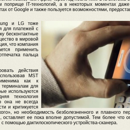
м поприще IT-технологий, а в некоторых моментах даже
етах от Google и также пользуется возможностями, предос
sung и LG тоже
я для платежей с
ку бесконтактные
щество в мировой
ция, что компания
ется применить
тпечатка пальца
овать действия
использовав MST
рименима как к
к терминалам для
рые используются
няя технология
о она не всегда
ти и критикуется
ого», но необходимость безболезненного и плавного пер
, оставляет ее пока вполне допустимой. Тем более что о
с помощью дактилоскопического устройства-сканера.