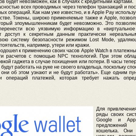
в будет невозможен, как в случаях с кредитными картами.
асностью всех проводимых через телефон транзакций и пос
 операций. Как нам уже известно, и в Apple Pay использу
йстве. Токены, широко применяемые также и Apple, позв
торый злоумышленникам будет невозможно. Это позволяе
перенести всю уязвимую информацию в «виртуальное 
ет доступ к секретным данным практически нереальн
 свою систему безопасности режимом Lost Mode, удал
оятельств, например, утери или кражи.
одошел к применению своих часов Apple Watch в платежных
сти расчетов с помощью NPC технологий. При этом обл
вкой гаджета в случае похищения или потери. В часы тепер
е будут работать на руке не своего владельца, поскольку сп
о они об этом узнают и не будут работать». Еще одним пу
ии операций платежей, которая требует нажать опре
Для привлечения
ряды своих сис
Google и App
предложений 
кошелька. Они