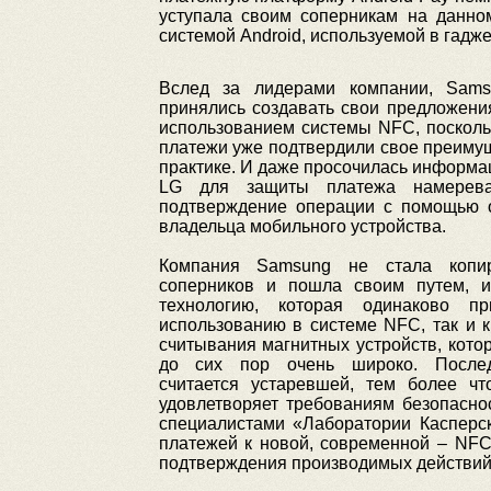
уступала своим соперникам на данно
системой Android, используемой в гадж
Вслед за лидерами компании, Sam
принялись создавать свои предложени
использованием системы NFC, посколь
платежи уже подтвердили свое преиму
практике. И даже просочилась информа
LG для защиты платежа намерева
подтверждение операции с помощью о
владельца мобильного устройства.
Компания Samsung не стала копир
соперников и пошла своим путем, 
технологию, которая одинаково п
использованию в системе NFC, так и 
считывания магнитных устройств, кото
до сих пор очень широко. Послед
считается устаревшей, тем более чт
удовлетворяет требованиям безопаснос
специалистами «Лаборатории Касперск
платежей к новой, современной – NFC
подтверждения производимых действий 