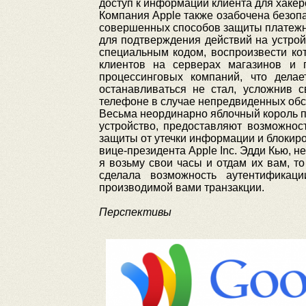
доступ к информации клиента для хакеро
Компания Apple также озабочена безоп
совершенных способов защиты платежных
для подтверждения действий на устро
специальным кодом, воспроизвести ко
клиентов на серверах магазинов и 
процессинговых компаний, что дела
останавливаться не стал, усложнив
телефоне в случае непредвиденных обст
Весьма неординарно яблочный король п
устройство, предоставляют возможно
защиты от утечки информации и блокиро
вице-президента Apple Inc. Эдди Кью, н
я возьму свои часы и отдам их вам, т
сделала возможность аутентификац
производимой вами транзакции.
Перспективы