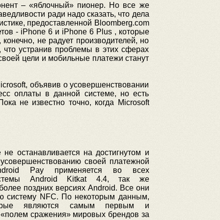
онент – «яблочный» пионер. Но все же
ведливости ради надо сказать, что дела
тистике, предоставленной Bloomberg.com
в - iPhone 6 и iPhone 6 Plus , которые
конечно, не радует производителей, но
, что устранив проблемы в этих сферах
 своей цели и мобильные платежи станут
icrosoft, объявив о усовершенствовании
есс оплаты в данной системе, но есть
а не известно точно, когда Microsoft
 не останавливается на достигнутом и
 усовершенствованию своей платежной
ndroid Pay применяется во всех
стемы Android Kitkat 4.4, так же
 более поздних версиях Android. Все они
ю систему NFC. По некоторым данным,
рые являются самым первым и
«полем сражения» мировых брендов за