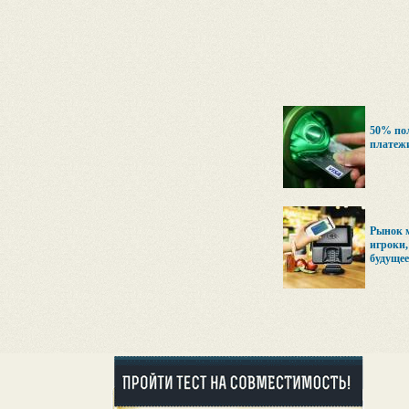
50% пол
платежи
Рынок 
игроки,
будущее