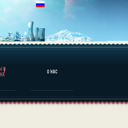
НАЛИТИКА
Ы И
О НАС
КА