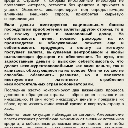
кредита. Отрасли, к которым иностранные инвесторы не
проявляют интереса, остаются без кредитов и приходят в
упадок. Экономика эволюционирует под определяю¬щим
влиянием внешнего спроса, приобретая сырьевую
специализацию.
Если деньги эмитируются национальным банком
посредством приобретения валюты другой страны, то в
ее пользу уходит и эмиссионный доход. На
себестоимость денег, помимо расходов на их
производство и обслуживание, ложится еще и
себестоимость продукции, в оплату за которую
поступает валюта, выкупаемая центробанком и якобы
выполняющая функцию их обеспечения. По сути, это
заработанные деньги с высокой себестоимостью, что
делает неконкурентоспособными как сами деньги, так и
капиталы, образующиеся на их основе. Они не только не
способны обеспечить развитие, но и являются
инструментом латентного ограбления
несамостоятельных стран колонизаторами.
Последние жестко контролируют два важнейших процесса
денежного обращения страны — вброс денег в рынок и их
инкассацию. И они могут, инкассируя деньги и прекратив их
вброс, организовать финансовый кризис и ввергнуть страну в
хаос.
Именно такая ситуация наблюдается сегодня. Американские
власти отсекают российскую экономику от внешних источников
кредита, а собственные денежные власти, вместо того чтобы
заместить их своими источниками, повышают стоимость