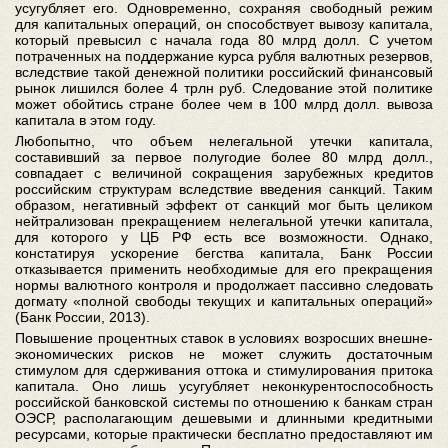
усугубляет его. Одновременно, сохраняя свободный режим
для капитальных операций, он способствует вывозу капитала,
который превысил с начала года 80 млрд долл. С учетом
потраченных на поддержание курса рубля валютных резервов,
вследствие такой денежной политики российский финансовый
рынок лишился более 4 трлн руб. Следование этой политике
может обойтись стране более чем в 100 млрд долл. вывоза
капитала в этом году.
Любопытно, что объем нелегальной утечки капитала,
составивший за первое полугодие более 80 млрд долл.,
совпадает с величиной сокращения зарубежных кредитов
российским структурам вследствие введения санкций. Таким
образом, негативный эффект от санкций мог быть целиком
нейтрализован прекращением нелегальной утечки капитала,
для которого у ЦБ РФ есть все возможности. Однако,
констатируя ускорение бегства капитала, Банк России
отказывается применить необходимые для его прекращения
нормы валютного контроля и продолжает пассивно следовать
догмату «полной свободы текущих и капитальных операций»
(Банк России, 2013).
Повышение процентных ставок в условиях возросших внешне-
экономических рисков не может служить достаточным
стимулом для сдерживания оттока и стимулирования притока
капитала. Оно лишь усугубляет неконкурентоспособность
российской банковской системы по отношению к банкам стран
ОЭСР, располагающим дешевыми и длинными кредитными
ресурсами, которые практически бесплатно предоставляют им