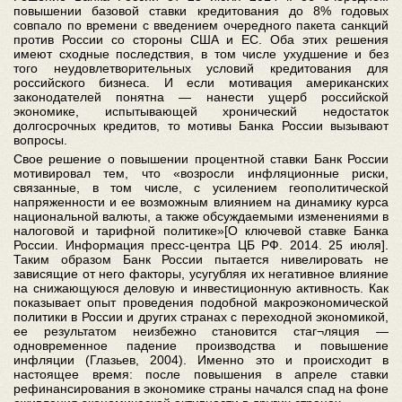
повышении базовой ставки кредитования до 8% годовых
совпало по времени с введением очередного пакета санкций
против России со стороны США и ЕС. Оба этих решения
имеют сходные последствия, в том числе ухудшение и без
того неудовлетворительных условий кредитования для
российского бизнеса. И если мотивация американских
законодателей понятна — нанести ущерб российской
экономике, испытывающей хронический недостаток
долгосрочных кредитов, то мотивы Банка России вызывают
вопросы.
Свое решение о повышении процентной ставки Банк России
мотивировал тем, что «возросли инфляционные риски,
связанные, в том числе, с усилением геополитической
напряженности и ее возможным влиянием на динамику курса
национальной валюты, а также обсуждаемыми изменениями в
налоговой и тарифной политике»[О ключевой ставке Банка
России. Информация пресс-центра ЦБ РФ. 2014. 25 июля].
Таким образом Банк России пытается нивелировать не
зависящие от него факторы, усугубляя их негативное влияние
на снижающуюся деловую и инвестиционную активность. Как
показывает опыт проведения подобной макроэкономической
политики в России и других странах с переходной экономикой,
ее результатом неизбежно становится стаг¬ляция —
одновременное падение производства и повышение
инфляции (Глазьев, 2004). Именно это и происходит в
настоящее время: после повышения в апреле ставки
рефинансирования в экономике страны начался спад на фоне