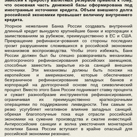
что основная часть денежной базы сформирована под
иностранные источники кредита. Объем внешнего долга
российской экономики превышает величину внутреннего
кредита.
Упорное нежелание Банка России создавать внутренний
длинный кредит вынудило крупнейшие банки и корпорации к
заимствованиям за рубежом, преимущественно в ЕС и США.
Прекращение рефинанси¬рования со стороны последних
грозит разрушением сложившихся в российской экономике
механизмов воспроизводства. Чтобы этого избежать, Банк
России должен был бы спешно разворачивать механизмы
долгосрочного рефинансирования российских заемщиков,
способные заместить закрытые из-за санкций внешние
источники. Эти механизмы должны быть похожи на
европейские и американские, которые обеспечивают
безграничное рефинансирование западных банков и
корпораций на долгосрочной основе под символический
процент. Вместо этого Банк России поднимает ставку процента
и сужает разнообразие инструментов рефинансирования,
ограничивая их преимущественно краткосрочными
операциями по поддержанию ликвидности. Тем самым он
резко усугубляет негативное влияние западных санкций,
обрекая благополучные пока еще отрасли российской
экономики на сужение производства и сжатие инвестиций.
Антироссийские санкции и волна ужесточения монетарной
политики Банка России вступают в крайне опасный для
российской экономики резонанс.