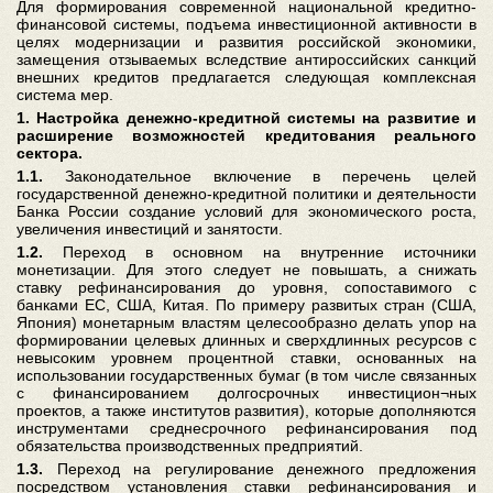
Для формирования современной национальной кредитно-
финансовой системы, подъема инвестиционной активности в
целях модернизации и развития российской экономики,
замещения отзываемых вследствие антироссийских санкций
внешних кредитов предлагается следующая комплексная
система мер.
1. Настройка денежно-кредитной системы на развитие и
расширение возможностей кредитования реального
сектора.
1.1.
Законодательное включение в перечень целей
государственной денежно-кредитной политики и деятельности
Банка России создание условий для экономического роста,
увеличения инвестиций и занятости.
1.2.
Переход в основном на внутренние источники
монетизации. Для этого следует не повышать, а снижать
ставку рефинансирования до уровня, сопоставимого с
банками ЕС, США, Китая. По примеру развитых стран (США,
Япония) монетарным властям целесообразно делать упор на
формировании целевых длинных и сверхдлинных ресурсов с
невысоким уровнем процентной ставки, основанных на
использовании государственных бумаг (в том числе связанных
с финансированием долгосрочных инвестицион¬ных
проектов, а также институтов развития), которые дополняются
инструментами среднесрочного рефинансирования под
обязательства производственных предприятий.
1.3.
Переход на регулирование денежного предложения
посредством установления ставки рефинансирования и