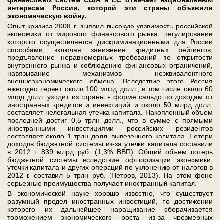
интересам России, которой эти страны объявили
экономическую войну.
Опыт кризиса 2008 г. выявил высокую уязвимость российской
экономики от мирового финансового рынка, регулирование
которого осуществляется дискриминационными для России
способами, включая занижение кредитных рейтингов,
предъявление неравномерных требований по открытости
внутреннего рынка и соблюдению финансовых ограничений,
навязывание механизмов неэквивалентного
внешнеэкономического обмена. Вследствие этого Россия
ежегодно теряет около 100 млрд долл., в том числе около 60
млрд долл. уходит из страны в форме сальдо по доходам от
иностранных кредитов и инвестиций и около 50 млрд долл.
составляет нелегальная утечка капитала. Накопленный объем
последней достиг 0,5 трлн долл., что в сумме с прямыми
иностранными инвестициями российских резидентов
составляет около 1 трлн долл. вывезенного капитала. Потери
доходов бюджетной системы из-за утечки капитала составили
в 2012 г. 839 млрд руб. (1,3% ВВП). Общий объем потерь
бюджетной системы вследствие офшоризации экономики,
утечки капитала и других операций по уклонению от налогов в
2012 г. составил 5 трлн руб. (Петров, 2013). На этом фоне
серьезные преимущества получает иностранный капитал.
В экономической науке хорошо известно, что существует
разумный предел иностранных инвестиций, по достижении
которого их дальнейшее наращивание оборачивается
торможением экономического роста из-за чрезмерных