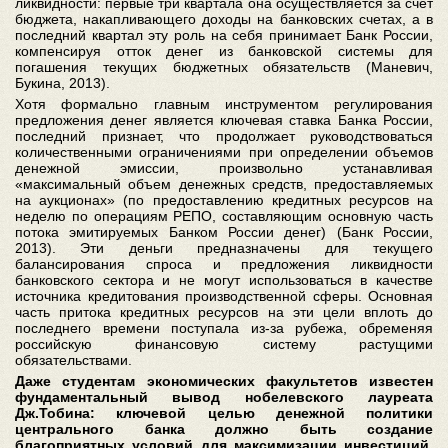
ликвидности: первые три квартала она осуществляется за счет
бюджета, накапливающего доходы на банковских счетах, а в
последний квартал эту роль на себя принимает Банк России,
компенсируя отток денег из банковской системы для
погашения текущих бюджетных обязательств (Маневич,
Букина, 2013).
Хотя формально главным инструментом регулирования
предложения денег является ключевая ставка Банка России,
последний признает, что продолжает руководствоваться
количественными ограничениями при определении объемов
денежной эмиссии, произвольно устанавливая
«максимальный объем денежных средств, предоставляемых
на аукционах» (по предоставлению кредитных ресурсов на
неделю по операциям РЕПО, составляющим основную часть
потока эмитируемых Банком России денег) (Банк России,
2013). Эти деньги предназначены для текущего
балансирования спроса и предложения ликвидности
банковского сектора и не могут использоваться в качестве
источника кредитования производственной сферы. Основная
часть притока кредитных ресурсов на эти цели вплоть до
последнего времени поступала из-за рубежа, обременяя
российскую финансовую систему растущими
обязательствами.
Даже студентам экономических факультетов известен
фундаментальный вывод нобелевского лауреата
Дж.Тобина: ключевой целью денежной политики
центрального банка должно быть создание
благоприятных условий для максимизации инвестиций.