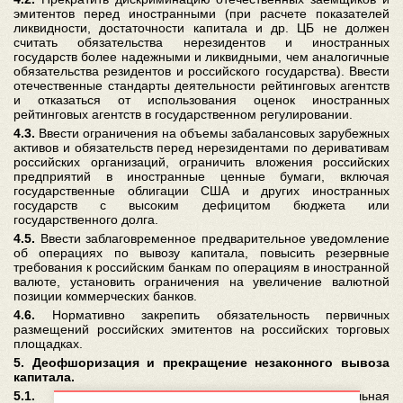
эмитентов перед иностранными (при расчете показателей
ликвидности, достаточности капитала и др. ЦБ не должен
считать обязательства нерезидентов и иностранных
государств более надежными и ликвидными, чем аналогичные
обязательства резидентов и российского государства). Ввести
отечественные стандарты деятельности рейтинговых агентств
и отказаться от использования оценок иностранных
рейтинговых агентств в государственном регулировании.
4.3.
Ввести ограничения на объемы забалансовых зарубежных
активов и обязательств перед нерезидентами по деривативам
российских организаций, ограничить вложения российских
предприятий в иностранные ценные бумаги, включая
государственные облигации США и других иностранных
государств с высоким дефицитом бюджета или
государственного долга.
4.5.
Ввести заблаговременное предварительное уведомление
об операциях по вывозу капитала, повысить резервные
требования к российским банкам по операциям в иностранной
валюте, установить ограничения на увеличение валютной
позиции коммерческих банков.
4.6.
Нормативно закрепить обязательность первичных
размещений российских эмитентов на российских торговых
площадках.
5. Деофшоризация и прекращение незаконного вывоза
капитала.
5.1.
Законодательно ввести понятие «национальная