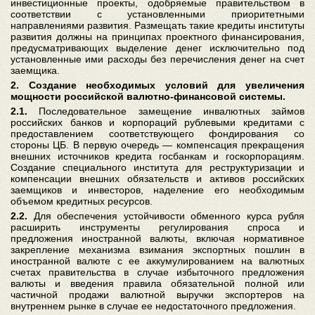
инвестиционные проекты, одобряемые правительством в
соответствии с установленными приоритетными
направлениями развития. Размещать такие кредиты институты
развития должны на принципах проектного финансирования,
предусматривающих выделение денег исключительно под
установленные ими расходы без перечисления денег на счет
заемщика.
2.
Создание необходимых условий для увеличения
мощности российской валютно-финансовой системы.
2.1.
Последовательное замещение инвалютных займов
российских банков и корпораций рублевыми кредитами с
предоставлением соответствующего фондирования со
стороны ЦБ. В первую очередь — компенсация прекращения
внешних источников кредита госбанкам и госкорпорациям.
Создание специального института для реструктуризации и
компенсации внешних обязательств и активов российских
заемщиков и инвесторов, наделение его необходимым
объемом кредитных ресурсов.
2.2.
Для обеспечения устойчивости обменного курса рубля
расширить инструменты регулирования спроса и
предложения иностранной валюты, включая нормативное
закрепление механизма взимания экспортных пошлин в
иностранной валюте с ее аккумулированием на валютных
счетах правительства в случае избыточного предложения
валюты и введения правила обязательной полной или
частичной продажи валютной выручки экспортеров на
внутреннем рынке в случае ее недостаточного предложения.