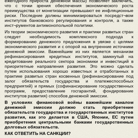
ежегодного прироста денежной массы) позволяет заключить,
что с точки зрения обеспечения экономического роста
преимущества от монетизации превышают ее инфляционные
риски. Последние должны минимизироваться посредст¬вом
институтов банковского регулирования и контроля, а также
инст¬рументов антимонопольной политики.
Из теории экономического развития и практики развитых стран
следует необходимость комплексного подхода к
формированию денежного предложения в увязке с целями
экономического развития и с опорой на внутренние источники
денежной эмиссии. Важнейшим из них является механизм
рефинансирования кредитных институтов, замкнутый на
кредитование реального сектора экономики и инвестиций в
приоритетные направления развития. Это можно сделать
путем использования хорошо известных и отработанных в
практике развитых стран косвенных (рефинансирование под
залог обязательств государства и платежеспособных
предприятий) и прямых (софинансирование государственных
программ, предоставление госгарантий, фондирование
институтов развития) способов денежной эмиссии.
В условиях финансовой войны важнейшим каналом
денежной эмиссии должно стать приобретение
обязательств государства и государственных институтов
развития, как это делается в США, Японии, ЕС путем
приобретения центральными банками государственных
долговых обязательств.
КАК ОТВЕТИТЬ НА САНКЦИИ?