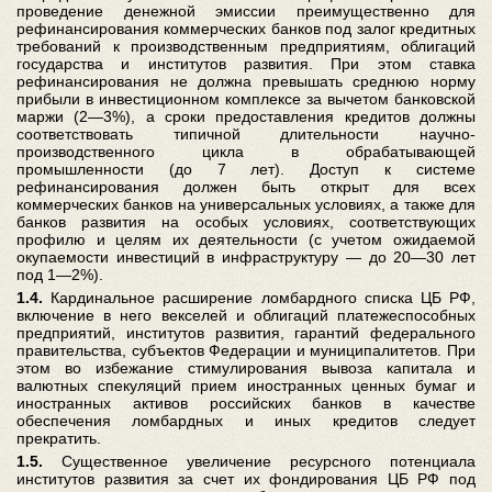
проведение денежной эмиссии преимущественно для
рефинансирования коммерческих банков под залог кредитных
требований к производственным предприятиям, облигаций
государства и институтов развития. При этом ставка
рефинансирования не должна превышать среднюю норму
прибыли в инвестиционном комплексе за вычетом банковской
маржи (2—3%), а сроки предоставления кредитов должны
соответствовать типичной длительности научно-
производственного цикла в обрабатывающей
промышленности (до 7 лет). Доступ к системе
рефинансирования должен быть открыт для всех
коммерческих банков на универсальных условиях, а также для
банков развития на особых условиях, соответствующих
профилю и целям их деятельности (с учетом ожидаемой
окупаемости инвестиций в инфраструктуру — до 20—30 лет
под 1—2%).
1.4.
Кардинальное расширение ломбардного списка ЦБ РФ,
включение в него векселей и облигаций платежеспособных
предприятий, институтов развития, гарантий федерального
правительства, субъектов Федерации и муниципалитетов. При
этом во избежание стимулирования вывоза капитала и
валютных спекуляций прием иностранных ценных бумаг и
иностранных активов российских банков в качестве
обеспечения ломбардных и иных кредитов следует
прекратить.
1.5.
Существенное увеличение ресурсного потенциала
институтов развития за счет их фондирования ЦБ РФ под