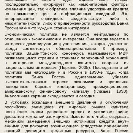
последовательно игнорирует как немонетарные факторы
изменения цен, так и обратное влияние удорожания кредита
на повышение цен и инфляционных ожиданий. Это
игнорирование очевидного свидетельствует либо о
некомпетентности, либо о приверженности руководства Банка
России каким-то чуждым стране интересам.
Экономическая политика не является нейтральной по
отношению к экономическим интересам. Она всегда ведется в
интересах доминирующих групп влияния, которые далеко не
всегда соответствуют общенациональным. К примеру,
политика Вашингтонского консенсуса навязывается МВФ
развивающимся странам и странам с переходной экономикой
в интересах международного капитала вопреки их
национальным интересам (Перкинс, 2005). Последствия этой
политики мы наблюдали и в России в 1990-е годы, когда
политика Банка России одновременно убивала
высокотехнологичные отрасли экономики и приносила
невиданные барыши иностранному, преимущественно
американскому финансовому капиталу (Глазьев, 1998).
Аналогичная картина складывается и сегодня.
В условиях эскалации внешнего давления и отключения
российских заемщиков от мировых рынков капитала
повышение ставки удорожает кредит и усиливает риски
дефолтов компаний-заемщиков. Вместо того чтобы создавать
механизм замещения внешних источников кредита внут¬
енними для покрытия возникающего вследствие применения
санкций дефицита кредитных ресурсов, Банк России