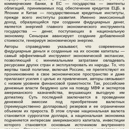
коммерческие банки, в ЕС — государства — эмитенты
облигаций, принимаемых под обеспечение кредитов ЕЦБ, в
Японии и Китае — государственные кредитные институты,
прежде всего институты развития. Именно эмиссионный
доход, образующийся при создании фидуциарных денег,
является энергией главного экономического инструмента
государства — денег, поступающих в национальную
экономику. Сеньораж авансирует создание добавленной
стоимости, генерируя экономическую энергию.
Авторы справедливо указывают, что современные
фидуциарные деньги и созданные на их основе капиталы —
самый эффективный инструмент экономической экспансии,
позволяющий с минимальными затратами овладевать
ресурсами других стран и эксплуатировать их народы. То, что
жертвы такой политики, включая Россию, не препятствуют их
проникновению в свое экономическое пространство и даже
прилагают усилия с целью их привлечения, авторы связывают
с низким уровнем финансовой грамотности. Так, российские
денежные власти бездумно шли на поводу МВФ и экспертов
американского казначейства, внушающих выгодную им
догматику. Суть последней заключается в проведении
денежной эмиссии под приобретение валютных
(преимущественно долларовых) резервов и ее ограничении
объемом их прироста. В этом случае национальная валюта
становится суррогатом доллара, а национальная экономика
подчиняется интересам американского капитала, инвестиции
которого становятся основным источником внутреннего