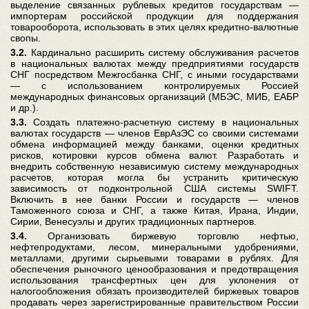
выделение связанных рублевых кредитов государствам —
импортерам российской продукции для поддержания
товарооборота, использовать в этих целях кредитно-валютные
свопы.
3.2.
Кардинально расширить систему обслуживания расчетов
в национальных валютах между предприятиями государств
СНГ посредством Межгосбанка СНГ, с иными государствами
— с использованием контролируемых Россией
международных финансовых организаций (МБЭС, МИБ, ЕАБР
и др.).
3.3.
Создать платежно-расчетную систему в национальных
валютах государств — членов ЕврАзЭС со своими системами
обмена информацией между банками, оценки кредитных
рисков, котировки курсов обмена валют. Разработать и
внедрить собственную независимую систему международных
расчетов, которая могла бы устранить критическую
зависимость от подконтрольной США системы SWIFT.
Включить в нее банки России и государств — членов
Таможенного союза и СНГ, а также Китая, Ирана, Индии,
Сирии, Венесуэлы и других традиционных партнеров.
3.4.
Организовать биржевую торговлю нефтью,
нефтепродуктами, лесом, минеральными удобрениями,
металлами, другими сырьевыми товарами в рублях. Для
обеспечения рыночного ценообразования и предотвращения
использования трансфертных цен для уклонения от
налогообложения обязать производителей биржевых товаров
продавать через зарегистрированные правительством России