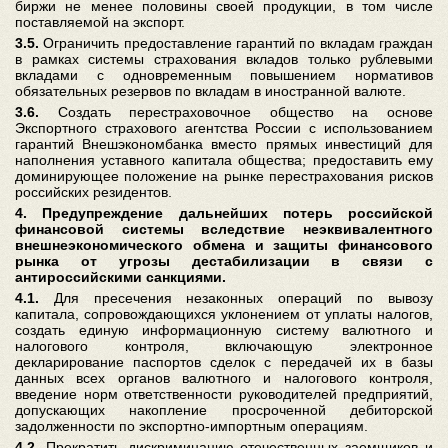
биржи не менее половины своей продукции, в том числе
поставляемой на экспорт.
3.5.
Ограничить предоставление гарантий по вкладам граждан
в рамках системы страхования вкладов только рублевыми
вкладами с одновременным повышением нормативов
обязательных резервов по вкладам в иностранной валюте.
3.6.
Создать перестраховочное общество на основе
Экспортного страхового агентства России с использованием
гарантий Внешэкономбанка вместо прямых инвестиций для
наполнения уставного капитала общества; предоставить ему
доминирующее положение на рынке перестрахования рисков
российских резидентов.
4. Предупреждение дальнейших потерь российской
финансовой системы вследствие неэквивалентного
внешнеэкономического обмена и защиты финансового
рынка от угрозы дестабилизации в связи с
антироссийскими санкциями.
4.1.
Для пресечения незаконных операций по вывозу
капитала, сопровождающихся уклонением от уплаты налогов,
создать единую информационную систему валютного и
налогового контроля, включающую электронное
декларирование паспортов сделок с передачей их в базы
данных всех органов валютного и налогового контроля,
введение норм ответственности руководителей предприятий,
допускающих накопление просроченной дебиторской
задолженности по экспортно-импортным операциям.
4.2.
Прекратить дискриминацию отечественных заемщиков и