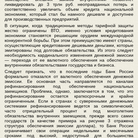
ликвидировать до 3 трлн руб. неоправданных потерь и
соответственно увеличить объем кредита национальной
экономике, который стал бы намного дешевле и доступнее
для производственных предприятий.
В ситуации, когда традиционные методы тарифной защиты
жестко ограничены ВТО, именно условия кредитования
экономики становятся решающим орудием международной
конкурентной борьбы. При этом преимущество имеют страны,
осуществляющие кредитование дешевыми деньгами, которые
эмитированы под долговые обязательства. Из этого следует
необходимость кардинального изменения денежной эмиссии
— перехода от ее валютного обеспечения на обеспечение
внутренними обязательствами государства и бизнеса.
Следует признать, что в последние годы Банк России
формально отказался от валютного обеспечения денежной
эмиссии. Ее основная часть направляется по каналам
рефинансирования под обеспечение национальных
заемщиков. Проблема, однако, заключается в том, что это
рефинансирование остается краткосрочным и крайне
ограниченным. Если в странах с суверенными денежными
системами рефинансирование ведется за символический,
часто отрицательный процент и под многолетние
обязательства внутренних заемщиков, прежде всего самих
государств (в качестве примера на рисунке 3 отражена
структура обеспечения эмиссии доллара), то Банк России
ограничивает свои операции недельными и месячными
сроками под высокий, недоступный для большинства