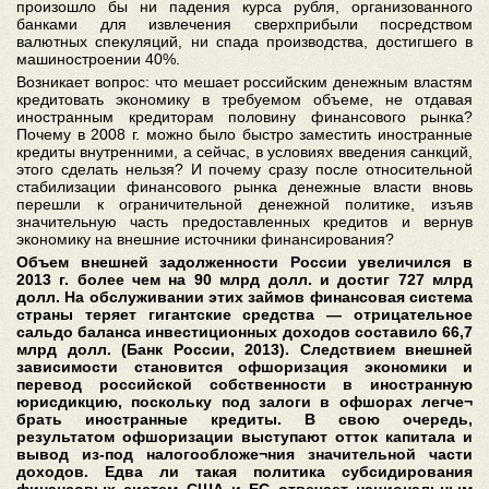
произошло бы ни падения курса рубля, организованного
банками для извлечения сверхприбыли посредством
валютных спекуляций, ни спада производства, достигшего в
машиностроении 40%.
Возникает вопрос: что мешает российским денежным властям
кредитовать экономику в требуемом объеме, не отдавая
иностранным кредиторам половину финансового рынка?
Почему в 2008 г. можно было быстро заместить иностранные
кредиты внутренними, а сейчас, в условиях введения санкций,
этого сделать нельзя? И почему сразу после относительной
стабилизации финансового рынка денежные власти вновь
перешли к ограничительной денежной политике, изъяв
значительную часть предоставленных кредитов и вернув
экономику на внешние источники финансирования?
Объем внешней задолженности России увеличился в
2013 г. более чем на 90 млрд долл. и достиг 727 млрд
долл. На обслуживании этих займов финансовая система
страны теряет гигантские средства — отрицательное
сальдо баланса инвестиционных доходов составило 66,7
млрд долл. (Банк России, 2013). Следствием внешней
зависимости становится офшоризация экономики и
перевод российской собственности в иностранную
юрисдикцию, поскольку под залоги в офшорах легче¬
брать иностранные кредиты. В свою очередь,
результатом офшоризации выступают отток капитала и
вывод из-под налогообложе¬ния значительной части
доходов. Едва ли такая политика субсидирования
финансовых систем США и ЕС отвечает национальным