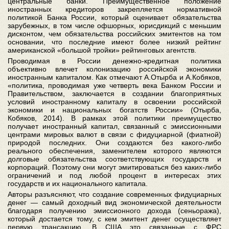
центральные банки. Преимущественное положение
иностранных кредиторов закрепляется нормативной
политикой Банка России, который оценивает обязательства
зарубежных, в том числе офшорных, юрисдикций с меньшим
дисконтом, чем обязательства российских эмитентов на том
основании, что последние имеют более низкий рейтинг
американской «большой тройки» рейтинговых агентств.
Проводимая в России денежно-кредитная политика
объективно влечет колонизацию российской экономики
иностранным капиталом. Как отмечают А.Отырба и А.Кобяков,
«политика, проводимая уже четверть века Банком России и
Правительством, заключается в создании благоприятных
условий иностранному капиталу в освоении российской
экономики и национальных богатств России» (Отырба,
Кобяков, 2014). В рамках этой политики преимущество
получает иностранный капитал, связанный с эмиссионными
центрами мировых валют в связи с фидуциарной (фиатной)
природой последних. Они создаются без какого-либо
реального обеспечения, заменителем которого являются
долговые обязательства соответствующих государств и
корпораций. Поэтому они могут эмитироваться без каких-либо
ограничений и под любой процент в интересах этих
государств и их национального капитала.
Авторы разъясняют, что создание современных фидуциарных
денег — самый доходный вид экономической деятельности
благодаря получению эмиссионного дохода (сеньоража),
который достается тому, с кем эмитент денег осуществляет
первую трансакцию. В США это связанные с ФРС