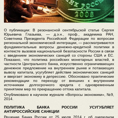
О публикации: В резонансной сентябрьской статье Сергея
Юрьевича Глазьева, — д.э.н., проф., академика РАН,
Советника Президента Российской Федерации по вопросам
региональной экономической интеграции, — рассматриваются
фундаментальные вопросы денежно-кредитной политики в
контексте вызовов национальной безопасности России в связи
с введением экономических санкций со стороны США и ЕС.
Показано, что политика российских монетарных властей, в
частности Центрального банка, искусственно ограничивающих
денежное предложение на внутреннем рынке и потакающих
вывозу капитала, усугубляет действие экономических санкций
и ввергает экономику в депрессию. Обосновано практические
рекомендации по переходу от внешних к внутренним
источникам долгосрочного кредита с одновременным
принятием мер по прекращению оттока капитала.
Опубликовано в научном журнале «Вопросы экономики», №9,
2014.
ПОЛИТИКА БАНКА РОССИИ УСУГУБЛЯЕТ
АНТИРОССИЙСКИЕ САНКЦИИ
Решение Банка России от 25 июля 2014 г. об очередном