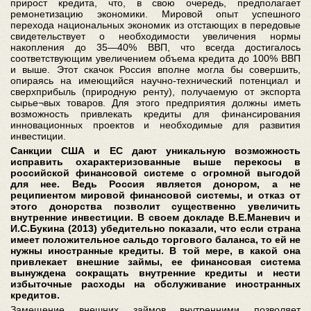
прирост кредита, что, в свою очередь, предполагает
ремонетизацию экономики. Мировой опыт успешного
перехода национальных экономик из отстающих в передовые
свидетельствует о необходимости увеличения нормы
накопления до 35—40% ВВП, что всегда достигалось
соответствующим увеличением объема кредита до 100% ВВП
и выше. Этот скачок Россия вполне могла бы совершить,
опираясь на имеющийся научно-технический потенциал и
сверхприбыль (природную ренту), получаемую от экспорта
сырье¬вых товаров. Для этого предприятия должны иметь
возможность привлекать кредиты для финансирования
инновационных проектов и необходимые для развития
инвестиции.
Санкции США и ЕС дают уникальную возможность
исправить охарактеризованные выше перекосы в
российской финансовой системе с огромной выгодой
для нее. Ведь Россия является донором, а не
реципиентом мировой финансовой системы, и отказ от
этого донорства позволит существенно увеличить
внутренние инвестиции. В своем докладе В.Е.Маневич и
И.С.Букина (2013) убедительно показали, что если страна
имеет положительное сальдо торгового баланса, то ей не
нужны иностранные кредиты. В той мере, в какой она
привлекает внешние займы, ее финансовая система
вынуждена сокращать внутренние кредиты и нести
избыточные расходы на обслуживание иностранных
кредитов.
Замещение внешних займов внутренними позволяет