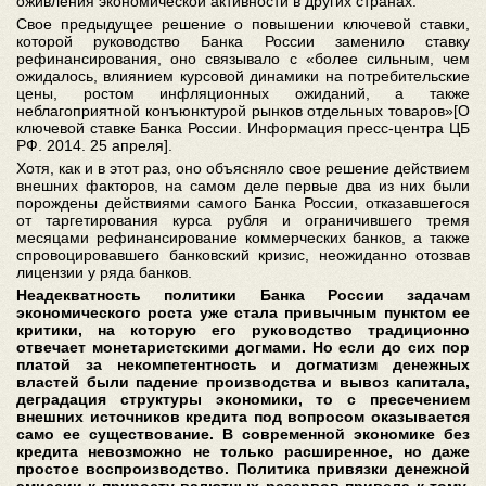
оживления экономической активности в других странах.
Свое предыдущее решение о повышении ключевой ставки,
которой руководство Банка России заменило ставку
рефинансирования, оно связывало с «более сильным, чем
ожидалось, влиянием курсовой динамики на потребительские
цены, ростом инфляционных ожиданий, а также
неблагоприятной конъюнктурой рынков отдельных товаров»[О
ключевой ставке Банка России. Информация пресс-центра ЦБ
РФ. 2014. 25 апреля].
Хотя, как и в этот раз, оно объясняло свое решение действием
внешних факторов, на самом деле первые два из них были
порождены действиями самого Банка России, отказавшегося
от таргетирования курса рубля и ограничившего тремя
месяцами рефинансирование коммерческих банков, а также
спровоцировавшего банковский кризис, неожиданно отозвав
лицензии у ряда банков.
Неадекватность политики Банка России задачам
экономического роста уже стала привычным пунктом ее
критики, на которую его руководство традиционно
отвечает монетаристскими догмами. Но если до сих пор
платой за некомпетентность и догматизм денежных
властей были падение производства и вывоз капитала,
деградация структуры экономики, то с пресечением
внешних источников кредита под вопросом оказывается
само ее существование. В современной экономике без
кредита невозможно не только расширенное, но даже
простое воспроизводство. Политика привязки денежной
эмиссии к приросту валютных резервов привела к тому,