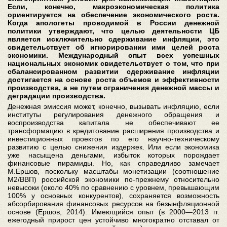
Если, конечно, макроэкономическая политика
ориентируется на обеспечение экономического роста.
Когда апологеты проводимой в России денежной
политики утверждают, что целью деятельности ЦБ
является исключительно сдерживание инфляции, это
свидетельствует об игнорировании ими целей роста
экономики. Международный опыт всех успешных
национальных экономик свидетельствует о том, что при
сбалансированном развитии сдерживание инфляции
достигается на основе роста объемов и эффективности
производства, а не путем ограничения денежной массы и
деградации производства.
Денежная эмиссия может, конечно, вызывать инфляцию, если
институты регулирования денежного обращения и
воспроизводства капитала не обеспечивают ее
трансформацию в кредитование расширения производства и
инвестиционных проектов по его научно-техническому
развитию с целью снижения издержек. Или если экономика
уже насыщена деньгами, избыток которых порождает
финансовые пирамиды. Но, как справедливо замечает
М.Ершов, поскольку масштабы монетизации (соотношение
М2/ВВП) российской экономики по-прежнему относительно
невысоки (около 40% по сравнению с уровнем, превышающим
100% у основных конкурентов), сохраняется возможность
абсорбирования финансовых ресурсов на безынфляционной
основе (Ершов, 2014). Имеющийся опыт (в 2000—2013 гг.
ежегодный прирост цен устойчиво многократно отставал от