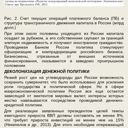
Рис. 2. Счет текущих операций платежного баланса (ПБ) и
структура трансграничного движения капитала в России (млрд
долл.)
При этом около половины уходящего из России капитала
оседает за рубежом, а его собственники скупают за границей
элитную недвижимость и получают иностранное гражданство.
Проводимая Банком России политика стимулирует
офшоризацию и компрадоризацию российского бизнеса.
Бизнесмены, отрезанные от внешних источников
финансирования, оказываются в заведомо проигрышном
положении.
ДЕКОЛОНИЗАЦИЯ ДЕНЕЖНОЙ ПОЛИТИКИ
Резкий рост цен на углеводороды дал России возможность
сохранить суверенитет, что было использовано для усиления
роли государства в политической сфере. Но в сфере
макроэкономической политики Россия все еще остается
зависящей от эмитентов мировых валют, интересы которых
жестко навязываются посредством проводимой денежно-
кредитной политики.
Для реализации заявленных президентом целей темпы
ежегодного прироста ВВП должны составлять не менее 8%,
что требует прироста инвестиций не менее чем на 15%
(Некипелов и др., 2013). Для этого необходим опережающий