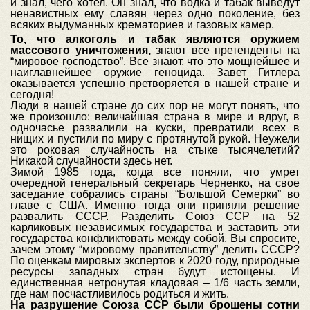
и знал, чего хотел. Он знал, что водка и табак выведут
ненавистных ему славян через одно поколение, без
всяких выдуманных крематориев и газовых камер.
То, что алкоголь и табак являются оружием
массового уничтожения,
знают все претенденты на
“мировое господство”. Все знают, что это мощнейшее и
наиглавнейшее оружие геноцида. Завет Гитлера
оказывается успешно претворяется в нашей стране и
сегодня!
Люди в нашей стране до сих пор не могут понять, что
же произошло: величайшая страна в мире и вдруг, в
одночасье развалили на куски, превратили всех в
нищих и пустили по миру с протянутой рукой. Неужели
это роковая случайность на стыке тысячелетий?
Никакой случайности здесь нет.
Зимой 1985 года, когда все поняли, что умрет
очередной генеральный секретарь Черненко, на свое
заседание собрались страны “Большой Семерки” во
главе с США. Именно тогда они приняли решение
развалить СССР. Разделить Союз ССР на 52
карликовых независимых государства и заставить эти
государства конфликтовать между собой. Вы спросите,
зачем этому “мировому правительству” делить СССР?
По оценкам мировых экспертов к 2020 году, природные
ресурсы западных стран будут истощены. И
единственная нетронутая кладовая – 1/6 часть земли,
где нам посчастливилось родиться и жить.
На разрушение Союза ССР были брошены сотни