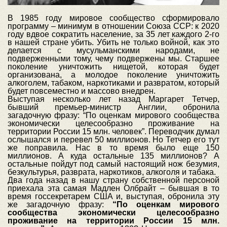
В 1985 году мировое сообщество сформировало
программу – минимум в отношении Союза ССР: к 2020
году вдвое сократить население, за 35 лет каждого 2-го
в нашей стране убить. Убить не только войной, как это
делается с мусульманскими народами, не
подверженными тому, чему подвержены мы. Старшее
поколение уничтожить нищетой, которая будет
организована, а молодое поколение уничтожить
алкоголем, табаком, наркотиками и развратом, который
будет повсеместно и массово внедрен.
Выступая несколько лет назад Маргарет Тетчер,
бывший премьер-министр Англии, обронила
загадочную фразу: “По оценкам мирового сообщества
экономически целесообразно проживание на
территории России 15 млн. человек”. Переводчик думал
ослышался и перевел 50 миллионов. Но Тетчер его тут
же поправила. Нас в то время было еще 150
миллионов. А куда остальные 135 миллионов? А
остальные пойдут под самый настоящий нож безумия,
безкультурья, разврата, наркотиков, алкоголя и табака.
Два года назад в нашу страну собственной персоной
приехала эта самая Мадлен Олбрайт – бывшая в то
время госсекретарем США и, выступая, обронила эту
же загадочную фразу:
“По оценкам мирового
сообщества экономически целесообразно
проживание на территории России 15 млн.