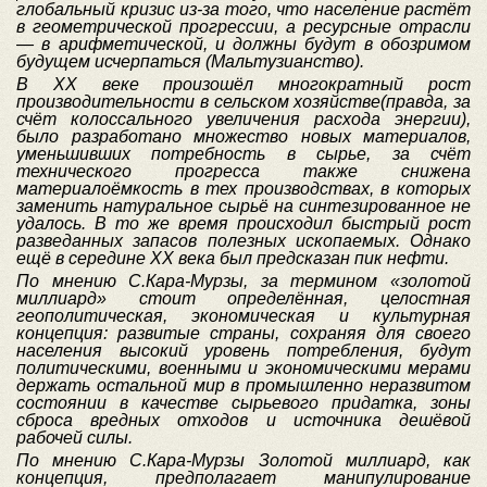
глобальный кризис из-за того, что население растёт
в геометрической прогрессии, а ресурсные отрасли
— в арифметической, и должны будут в обозримом
будущем исчерпаться (Мальтузианство).
В XX веке произошёл многократный рост
производительности в сельском хозяйстве(правда, за
счёт колоссального увеличения расхода энергии),
было разработано множество новых материалов,
уменьшивших потребность в сырье, за счёт
технического прогресса также снижена
материалоёмкость в тех производствах, в которых
заменить натуральное сырьё на синтезированное не
удалось. В то же время происходил быстрый рост
разведанных запасов полезных ископаемых. Однако
ещё в середине XX века был предсказан пик нефти.
По мнению С.Кара-Мурзы, за термином «золотой
миллиард» стоит определённая, целостная
геополитическая, экономическая и культурная
концепция: развитые страны, сохраняя для своего
населения высокий уровень потребления, будут
политическими, военными и экономическими мерами
держать остальной мир в промышленно неразвитом
состоянии в качестве сырьевого придатка, зоны
сброса вредных отходов и источника дешёвой
рабочей силы.
По мнению С.Кара-Мурзы Золотой миллиард, как
концепция, предполагает манипулирование