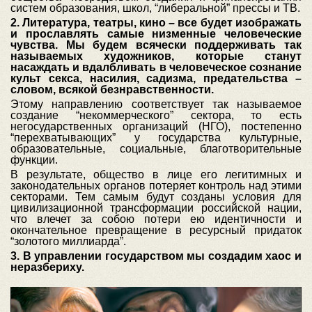
систем образования, школ, “либеральной” прессы и ТВ.
2. Литература, театры, кино – все будет изображать
и прославлять самые низменные человеческие
чувства. Мы будем всячески поддерживать так
называемых художников, которые станут
насаждать и вдалбливать в человеческое сознание
культ секса, насилия, садизма, предательства –
словом, всякой безнравственности.
Этому направлению соответствует так называемое
создание “некоммерческого” сектора, то есть
негосударственных организаций (НГО), постепенно
“перехватывающих” у государства культурные,
образовательные, социальные, благотворительные
функции.
В результате, общество в лице его легитимных и
законодательных органов потеряет контроль над этими
секторами. Тем самым будут созданы условия для
цивилизационной трансформации российской нации,
что влечет за собою потери ею идентичности и
окончательное превращение в ресурсный придаток
“золотого миллиарда”.
3. В управлении государством мы создадим хаос и
неразбериху.