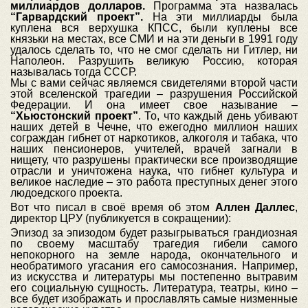
миллиардов долларов.
Программа эта назвалась
“Гарвардский проект”.
На эти миллиарды была
куплена вся верхушка КПСС, были куплены все
князьки на местах, все СМИ и на эти деньги в 1991 году
удалось сделать то, что не смог сделать ни Гитлер, ни
Наполеон. Разрушить великую Россию, которая
называлась тогда СССР.
Мы с вами сейчас являемся свидетелями второй части
этой вселенской трагедии – разрушения Российской
Федерации. И она имеет свое называние –
“Хьюстонский проект”
. То, что каждый день убивают
наших детей в Чечне, что ежегодно миллион наших
сограждан гибнет от наркотиков, алкоголя и табака, что
наших пенсионеров, учителей, врачей загнали в
нищету, что разрушены практически все производящие
отрасли и уничтожена наука, что гибнет культура и
великое наследие – это работа преступных денег этого
людоедского проекта.
Вот что писал в своё время об этом
Аллен Даллес
,
директор ЦРУ (публикуется в сокращении):
Эпизод за эпизодом будет разыгрываться грандиозная
по своему масштабу трагедия гибели самого
непокорного на земле народа, окончательного и
необратимого угасания его самосознания. Например,
из искусства и литературы мы постепенно вытравим
его социальную сущность. Литература, театры, кино –
все будет изображать и прославлять самые низменные