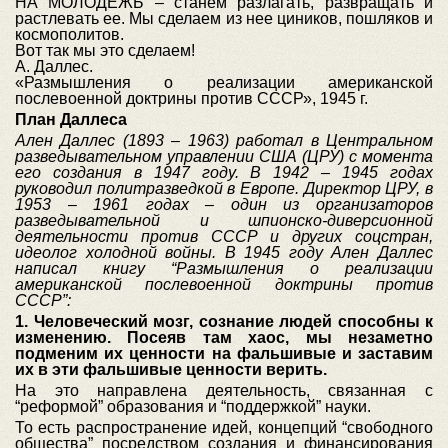
НА МОЛОДЕЖЬ – станем разлагать, развращать и
растлевать ее. Мы сделаем из нее циников, пошляков и
космополитов.
Вот так мы это сделаем!
А. Даллес.
«Размышления о реализации американской
послевоенной доктрины против СССР», 1945 г.
План Даллеса
Ален Даллес (1893 – 1963) работал в Центральном
разведывательном управлении США (ЦРУ) с момента
его создания в 1947 году. В 1942 – 1945 годах
руководил политразведкой в Европе. Директор ЦРУ, в
1953 – 1961 годах – один из организаторов
разведывательной и шпионско-диверсионной
деятельности против СССР и других соцстран,
идеолог холодной войны. В 1945 году Ален Даллес
написал книгу “Размышления о реализации
американской послевоенной доктрины против
СССР”:
1. Человеческий мозг, сознание людей способны к
изменению. Посеяв там хаос, мы незаметно
подменим их ценности на фальшивые и заставим
их в эти фальшивые ценности верить.
На это направлена деятельность, связанная с
“реформой” образования и “поддержкой” науки.
То есть распространение идей, концепций “свободного
общества” посредством создания и финансирования