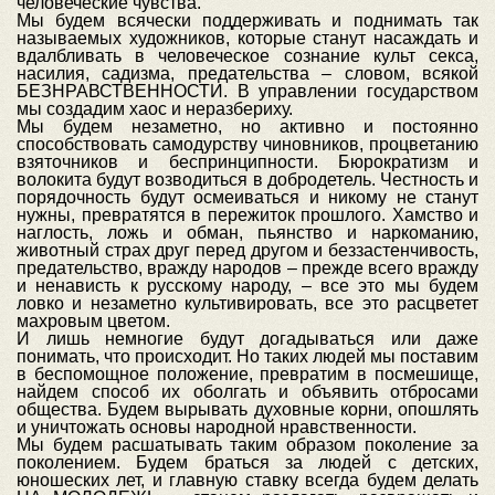
человеческие чувства.
Мы будем всячески поддерживать и поднимать так
называемых художников, которые станут насаждать и
вдалбливать в человеческое сознание культ секса,
насилия, садизма, предательства – словом, всякой
БЕЗНРАВСТВЕННОСТИ. В управлении государством
мы создадим хаос и неразбериху.
Мы будем незаметно, но активно и постоянно
способствовать самодурству чиновников, процветанию
взяточников и беспринципности. Бюрократизм и
волокита будут возводиться в добродетель. Честность и
порядочность будут осмеиваться и никому не станут
нужны, превратятся в пережиток прошлого. Хамство и
наглость, ложь и обман, пьянство и наркоманию,
животный страх друг перед другом и беззастенчивость,
предательство, вражду народов – прежде всего вражду
и ненависть к русскому народу, – все это мы будем
ловко и незаметно культивировать, все это расцветет
махровым цветом.
И лишь немногие будут догадываться или даже
понимать, что происходит. Но таких людей мы поставим
в беспомощное положение, превратим в посмешище,
найдем способ их оболгать и объявить отбросами
общества. Будем вырывать духовные корни, опошлять
и уничтожать основы народной нравственности.
Мы будем расшатывать таким образом поколение за
поколением. Будем браться за людей с детских,
юношеских лет, и главную ставку всегда будем делать