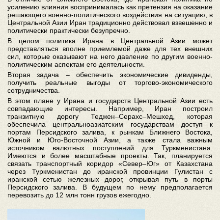
усилению влияния воспринималась как претензия на оказание
решающего военно-политического воздействия на ситуацию, в
Центральной Азии Иран традиционно действовал взвешенно и
политически практически безупречно.
В целом политика Ирана в Центральной Азии может
представляться вполне приемлемой даже для тех внешних
сил, которые оказывают на него давление по другим военно-
политическим аспектам его деятельности.
Вторая задача – обеспечить экономические дивиденды,
получить реальные выгоды от торгово-экономического
сотрудничества.
В этом плане у Ирана и государств Центральной Азии есть
совпадающие интересы. Например, Иран построил
транзитную дорогу Теджен–Серахс–Мешхед, которая
обеспечила центральноазиатским государствам доступ к
портам Персидского залива, к рынкам Ближнего Востока,
Южной и Юго-Восточной Азии, а также стала важным
источником валютных поступлений для Туркменистана.
Имеются и более масштабные проекты. Так, планируется
связать транспортный коридор «Север–Юг» от Казахстана
через Туркменистан до иранской провинции Гулистан с
иранской сетью железных дорог, открывая путь в порты
Персидского залива. В будущем по нему предполагается
перевозить до 12 млн тонн грузов ежегодно.