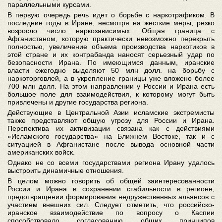
параллельными курсами.
В первую очередь речь идет о борьбе с наркотрафиком. В
последние годы в Иране, несмотря на жесткие меры, резко
возросло число наркозависимых. Общая граница с
Афганистаном, которую практически невозможно перекрыть
полностью, увеличение объема производства наркотиков в
этой стране и их контрабанда наносят серьезный удар по
безопасности Ирана. По имеющимся данным, иранские
власти ежегодно выделяют 50 млн долл. на борьбу с
наркоторговлей, а в укрепление границы уже вложено более
700 млн долл. На этом направлении у России и Ирана есть
большое поле для взаимодействия, к которому могут быть
привлечены и другие государства региона.
Действующие в Центральной Азии исламские экстремисты
также представляют общую угрозу для России и Ирана.
Перспектива их активизации связана как с действиями
«Исламского государства» на Ближнем Востоке, так и с
ситуацией в Афганистане после вывода основной части
американских войск.
Однако не со всеми государствами региона Ирану удалось
выстроить динамичные отношения.
В целом можно говорить об общей заинтересованности
России и Ирана в сохранении стабильности в регионе,
предотвращении формирования недружественных альянсов с
участием внешних сил. Следует отметить, что российско-
иранское взаимодействие по вопросу о Каспии
способствовало согласованию общих принципов