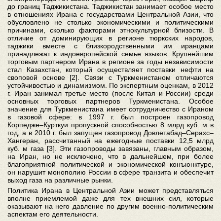
до границ Таджикистана. Таджикистан занимает особое место
в отношениях Ирана с государствами Центральной Азии, что
обусловлено не столько экономическими и политическими
причинами, сколько факторами этнокультурной близости. В
отличие от доминирующих в регионе тюркских народов,
таджики вместе с близкородственными им иранцами
принадлежат к индоевропейской семье языков. Крупнейшим
торговым партнером Ирана в регионе за годы независимости
стал Казахстан, который осуществляет поставки нефти на
своповой основе [2]. Связи с Туркменистаном отличаются
устойчивостью и динамизмом. По экспертным оценкам, в 2012
г. Иран занимал третье место (после Китая и России) среди
основных торговых партнеров Туркменистана. Особое
значение для Туркменистана имеет сотрудничество с Ираном
в газовой сфере: в 1997 г. был построен газопровод
Корпедже–Курткуи пропускной способностью 8 млрд куб. м в
год, а в 2010 г. был запущен газопровод Довлетабад–Серахс–
Хангеран, рассчитанный на ежегодные поставки 12,5 млрд
куб. м газа [3]. Эти газопроводы завязаны, главным образом,
на Иран, но не исключено, что в дальнейшем, при более
благоприятной политической и экономической конъюнктуре,
он нарушит монополию России в сфере транзита и обеспечит
выход газа на различные рынки.
Политика Ирана в Центральной Азии может представляться
вполне приемлемой даже для тех внешних сил, которые
оказывают на него давление по другим военно-политическим
аспектам его деятельности.