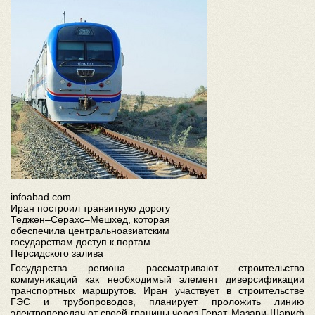
infoabad.com
Иран построил транзитную дорогу
Теджен–Серахс–Мешхед, которая
обеспечила центральноазиатским
государствам доступ к портам
Персидского залива
Государства региона рассматривают строительство
коммуникаций как необходимый элемент диверсификации
транспортных маршрутов. Иран участвует в строительстве
ГЭС и трубопроводов, планирует проложить линию
электропередач от своей границы через Герат, Мазари-Шариф