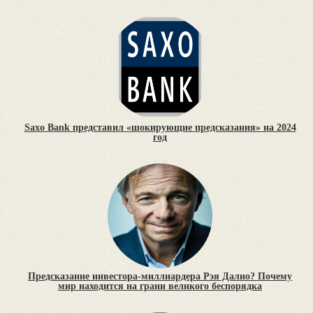
Saxo Bank представил «шокирующие предсказания» на 2024
год
Предсказание инвестора-миллиардера Рэя Далио? Почему
мир находится на грани великого беспорядка