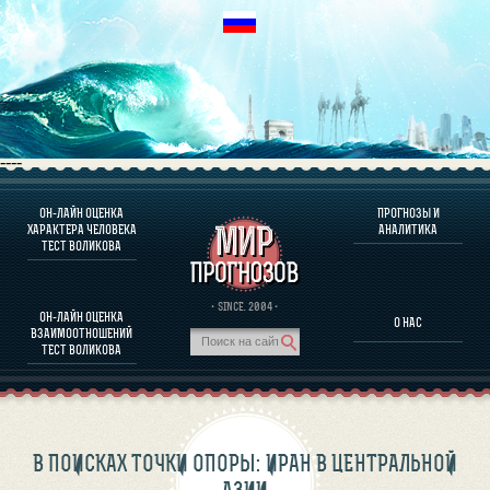
----
ОН-ЛАЙН ОЦЕНКА
ПРОГНОЗЫ И
О ПРОГРАММЕ
ХАРАКТЕРА ЧЕЛОВЕКА
АНАЛИТИКА
ТЕСТ ВОЛИКОВА
ОЦЕНКА ХАРАКТЕРA ЧЕЛОВЕКА
ОЦЕНКА ХАРАКТЕРА ВЫДАЮЩИХСЯ ЛИЧНОСТЕЙ
О ПРОГРАММЕ
· SINCE. 2004 ·
ОН-ЛАЙН ОЦЕНКА
О НАС
ТЕСТ НА СОВМЕСТИМОСТЬ ВОЛИКОВА
ВЗАИМООТНОШЕНИЙ
ПРОГНОЗЫ И АНАЛИТИКА
ТЕСТ ВОЛИКОВА
В ПОИСКАХ ТОЧКИ ОПОРЫ: ИРАН В ЦЕНТРАЛЬНОЙ