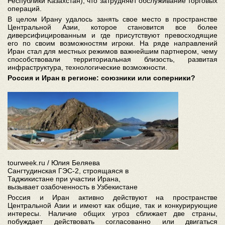
Республики Казахстан), что затрудняет обслуживание торговых
операций.
В целом Ирану удалось занять свое место в пространстве
Центральной Азии, которое становится все более
диверсифицированным и где присутствуют превосходящие
его по своим возможностям игроки. На ряде направлений
Иран стал для местных режимов важнейшим партнером, чему
способствовали территориальная близость, развитая
инфраструктура, технологические возможности.
Россия и Иран в регионе: союзники или соперники?
tourweek.ru / Юлия Беляева
Сангтудинская ГЭС-2, строящаяся в
Таджикистане при участии Ирана,
вызывает озабоченность в Узбекистане
Россия и Иран активно действуют на пространстве
Центральной Азии и имеют как общие, так и конкурирующие
интересы. Наличие общих угроз сближает две страны,
побуждает действовать согласованно или двигаться