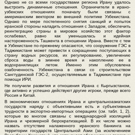
Однако не со всеми государствами региона Ирану удалось
выстроить динамичные отношения. Ограничители в ирано-
узбекских отношениях поначалу были связаны с
американским вектором во внешней политике Узбекистана.
Однако по мере постепенного снятия санкций и попыток
иранской стороны наладить отношения с Западом, обеспечить
реинтеграцию страны в мировое хозяйство этот фактор
ослабевал, равно как уменьшалась и идейная
настороженность Ташкента в отношении Ирана. Вместе с тем
в Узбекистане по-прежнему опасаются, что сооружение ГЭС в
Таджикистане может привести к сокращению поступающих в
страну водных ресурсов, их регулированию, увеличению
сброса воды в зимнее время и накоплению ее в
водохранилищах летом. Именно этим обусловлена
озабоченность Узбекистана в связи со строительством
Сангтудинской ГЭС-2, осуществляемым в Таджикистане при
помощи ИРИ.
Не получили развития и отношения Ирана с Кыргызстаном,
где активно и успешно действуют другие игроки, прежде всего
Россия и Китай.
В экономических отношениях Ирана и центральноазиатских
государств наряду с объективными есть и субъективные
трудности в экспортно-импортных операциях (см. табл. 1, 2),
которые во многом связаны с международной изоляцией
Ирана и чрезмерной бюрократизацией. В их числе можно
назвать отсутствие налаженного иранского банкинга на
территории государств Центральной Азии (за исключением