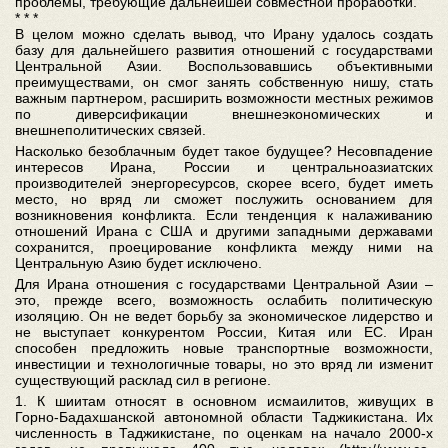
проблемы, требующие дальнейшей совместной проработки.
* * *
В целом можно сделать вывод, что Ирану удалось создать
базу для дальнейшего развития отношений с государствами
Центральной Азии. Воспользовавшись объективными
преимуществами, он смог занять собственную нишу, стать
важным партнером, расширить возможности местных режимов
по диверсификации внешнеэкономических и
внешнеполитических связей.
Насколько безоблачным будет такое будущее? Несовпадение
интересов Ирана, России и центральноазиатских
производителей энергоресурсов, скорее всего, будет иметь
место, но вряд ли сможет послужить основанием для
возникновения конфликта. Если тенденция к налаживанию
отношений Ирана с США и другими западными державами
сохранится, проецирование конфликта между ними на
Центральную Азию будет исключено.
Для Ирана отношения с государствами Центральной Азии –
это, прежде всего, возможность ослабить политическую
изоляцию. Он не ведет борьбу за экономическое лидерство и
не выступает конкурентом России, Китая или ЕС. Иран
способен предложить новые транспортные возможности,
инвестиции и технологичные товары, но это вряд ли изменит
существующий расклад сил в регионе.
1. К шиитам относят в основном исмаилитов, живущих в
Горно-Бадахшанской автономной области Таджикистана. Их
численность в Таджикистане, по оценкам на начало 2000-х