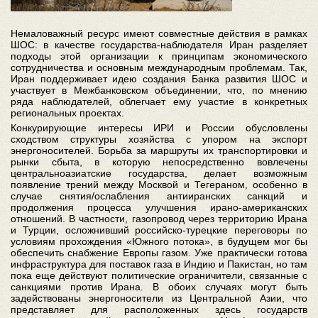
Немаловажный ресурс имеют совместные действия в рамках
ШОС: в качестве государства-наблюдателя Иран разделяет
подходы этой организации к принципам экономического
сотрудничества и основным международным проблемам. Так,
Иран поддерживает идею создания Банка развития ШОС и
участвует в Межбанковском объединении, что, по мнению
ряда наблюдателей, облегчает ему участие в конкретных
региональных проектах.
Конкурирующие интересы ИРИ и России обусловлены
сходством структуры хозяйства с упором на экспорт
энергоносителей. Борьба за маршруты их транспортировки и
рынки сбыта, в которую непосредственно вовлечены
центральноазиатские государства, делает возможным
появление трений между Москвой и Тегераном, особенно в
случае снятия/ослабления антииранских санкций и
продолжения процесса улучшения ирано-американских
отношений. В частности, газопровод через территорию Ирана
и Турции, осложнивший российско-турецкие переговоры по
условиям прохождения «Южного потока», в будущем мог бы
обеспечить снабжение Европы газом. Уже практически готова
инфраструктура для поставок газа в Индию и Пакистан, но там
пока еще действуют политические ограничители, связанные с
санкциями против Ирана. В обоих случаях могут быть
задействованы энергоносители из Центральной Азии, что
представляет для расположенных здесь государств