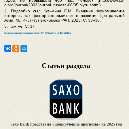
годов, не превышала 400 тыс. человек (http://www.ca-
c.org/journal/2003/journal_rus/cac-06/05.niyru.shtml).
2. Подробно см.: Кузьмина Е.М. Внешние экономические
интересы как фактор экономического развития Центральной
Азии. М.: Институт экономики РАН, 2013. С. 33–38.
3. Там же. С. 37.
http://russiancouncil.ru/inner/?id_4=4757&active_id_11=68#top
Статьи раздела
Saxo Bank представил «шокирующие прогнозы» на 2025 год