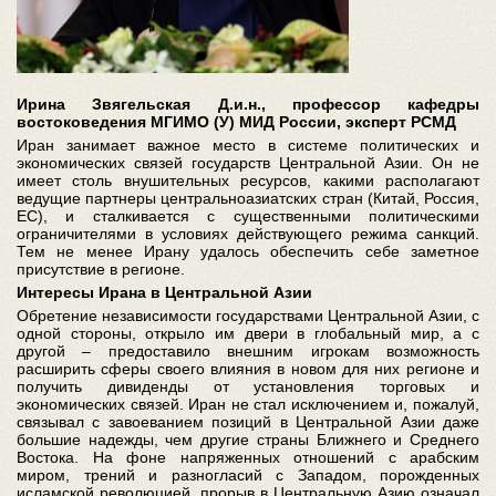
Ирина Звягельская Д.и.н., профессор кафедры
востоковедения МГИМО (У) МИД России, эксперт РСМД
Иран занимает важное место в системе политических и
экономических связей государств Центральной Азии. Он не
имеет столь внушительных ресурсов, какими располагают
ведущие партнеры центральноазиатских стран (Китай, Россия,
ЕС), и сталкивается с существенными политическими
ограничителями в условиях действующего режима санкций.
Тем не менее Ирану удалось обеспечить себе заметное
присутствие в регионе.
Интересы Ирана в Центральной Азии
Обретение независимости государствами Центральной Азии, с
одной стороны, открыло им двери в глобальный мир, а с
другой – предоставило внешним игрокам возможность
расширить сферы своего влияния в новом для них регионе и
получить дивиденды от установления торговых и
экономических связей. Иран не стал исключением и, пожалуй,
связывал с завоеванием позиций в Центральной Азии даже
большие надежды, чем другие страны Ближнего и Среднего
Востока. На фоне напряженных отношений с арабским
миром, трений и разногласий с Западом, порожденных
исламской революцией, прорыв в Центральную Азию означал