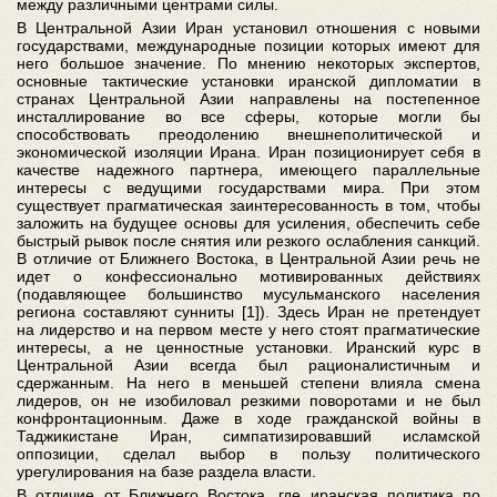
между различными центрами силы.
В Центральной Азии Иран установил отношения с новыми
государствами, международные позиции которых имеют для
него большое значение. По мнению некоторых экспертов,
основные тактические установки иранской дипломатии в
странах Центральной Азии направлены на постепенное
инсталлирование во все сферы, которые могли бы
способствовать преодолению внешнеполитической и
экономической изоляции Ирана. Иран позиционирует себя в
качестве надежного партнера, имеющего параллельные
интересы с ведущими государствами мира. При этом
существует прагматическая заинтересованность в том, чтобы
заложить на будущее основы для усиления, обеспечить себе
быстрый рывок после снятия или резкого ослабления санкций.
В отличие от Ближнего Востока, в Центральной Азии речь не
идет о конфессионально мотивированных действиях
(подавляющее большинство мусульманского населения
региона составляют сунниты [1]). Здесь Иран не претендует
на лидерство и на первом месте у него стоят прагматические
интересы, а не ценностные установки. Иранский курс в
Центральной Азии всегда был рационалистичным и
сдержанным. На него в меньшей степени влияла смена
лидеров, он не изобиловал резкими поворотами и не был
конфронтационным. Даже в ходе гражданской войны в
Таджикистане Иран, симпатизировавший исламской
оппозиции, сделал выбор в пользу политического
урегулирования на базе раздела власти.
В отличие от Ближнего Востока, где иранская политика по