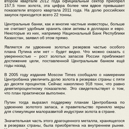
втором квартале 2012 года официальный сектор приобрёл
157,5 тонн золота, эта цифра более чем вдвое превышает
показатели второго квартала 2011 года. На долю российских
закупок приходится всего 22 тонны.
Центральные банки, как и многие частные инвесторы, больше
не считают удобным хранить свои активы в долларах и евро.
Некоторые из них, например Национальный Банк Республики
Казахстан, заявил об этом прямо.
Является ли удвоение золотых резервов частью особого
плана Путина или нет – будет видно. Что можно сказать с
уверенностью – рост золотых запасов России приближает
достижение цели, поставленной Центральным банком ещё
годы назад.
В 2005 году издание Moscow Times сообщало о намерении
Центробанка увеличить долю золота в резервах страны с пяти
до десяти процентов. Сейчас накоплено 918 тонн, что равно
девятипроцентному показателю. Это свидетельствует о том,
что план практически выполнен.
Путин тогда выразил поддержку планам Центробанка по
удвоению золотого запаса, и правительство приняло меры
для стимуляции малоразвитой индустрии золота в стране.
Значительная часть этого драгоценного металла, хранящегося
в резервах страны, была приобретена на внутреннем рынке.