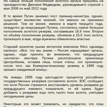
Но самые больше пополнения золотого запаса пришлись на
президентство Дмитрия Медведева, руководившего страной с
мая 2008 по май 2012 года.
В то время Путин занимал пост премьер-министра, однако,
существует множество мнений, что именно он принимал
решения. Тем не менее, именно в марте текущего года,
незадолго до инаугурации Путина, состоялось самое большое
пополнение золотого резерва, составившее 16,6 тонн. Второе
по объёму пополнение резерва, объёмом в 15,5 тонн золота,
произошло в мае, когда мужчины обменялись властью.
Старший аналитик рынка металлов компании Kitco однажды
написал: «Всё, что мы знаем – Россия наращивает запасы,
однако, надо принять во внимание, что предыдущие
«коллеги» мистера Путина распотрошили хранилища
Центробанка, оставив лишь голые стены; это произошло
после того, как Коммунистическому режиму в 1989 году
пришел ожидаемый конец».
На январь 1995 году шестьдесят процентов российских
государственных резервов составляло золото. ВЗС сообщает,
что если Россия стремится восстановить уровень резервов до
предыдущего пикового показателя, то ей нужно будет
добавить к резервам еще пять тысяч тонн золота, учитывая
сегодняшние цены.
Некоторым это может тревожить, но ожидается, что пока