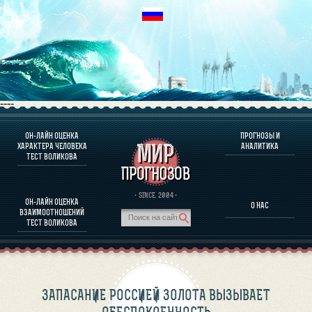
----
ОН-ЛАЙН ОЦЕНКА
ПРОГНОЗЫ И
О ПРОГРАММЕ
ХАРАКТЕРА ЧЕЛОВЕКА
АНАЛИТИКА
ТЕСТ ВОЛИКОВА
ОЦЕНКА ХАРАКТЕРA ЧЕЛОВЕКА
ОЦЕНКА ХАРАКТЕРА ВЫДАЮЩИХСЯ ЛИЧНОСТЕЙ
О ПРОГРАММЕ
· SINCE. 2004 ·
ОН-ЛАЙН ОЦЕНКА
О НАС
ТЕСТ НА СОВМЕСТИМОСТЬ ВОЛИКОВА
ВЗАИМООТНОШЕНИЙ
ПРОГНОЗЫ И АНАЛИТИКА
ТЕСТ ВОЛИКОВА
ЗАПАСАНИЕ РОССИЕЙ ЗОЛОТА ВЫЗЫВАЕТ