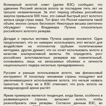
Всемирный золотой совет (далее ВЗС) сообщает, что
удвоение Россией запасов золота за последние пять лет не
прошло незамеченным. За этот период объёмы российских
закупок превысили 500 тонн, это самый быстрый рост золотого
запаса среди стран мира. Тот факт, что Россия накопила такой
объём, многих сильно беспокоит. Некоторые весьма скептично
обсуждают планы Владимира Путина относительно
российского золотого резерва.
Догадки о скрытых мотивах Путина широко множатся. Одни
предполагают, что он намерен использовать этот металл для
воздействия на оппонентов грубыми политическими
методами, другие думают, что он хочет использовать золото в
качестве альтернативной валюты. Но определять рост
российских золотовалютных резервов как сомнительный,
основываясь лишь на запасаемых объёмах и личности
национального лидера несколько преждевременно.
Русские и раньше использовали золото, как финансовый
инструмент. И поскольку чиновники страны поощряют всё
увеличивающееся использование золота, это нельзя назвать
прихотью. К тому же в ВЗС отмечают, что роль золота на
международной арене растёт.
Ярким примером является тенденция, когда банки, особенно в
развивающихся странах, запасают золото, чтобы
разнообразить свои резервы. Согласно данным ВЗС, во