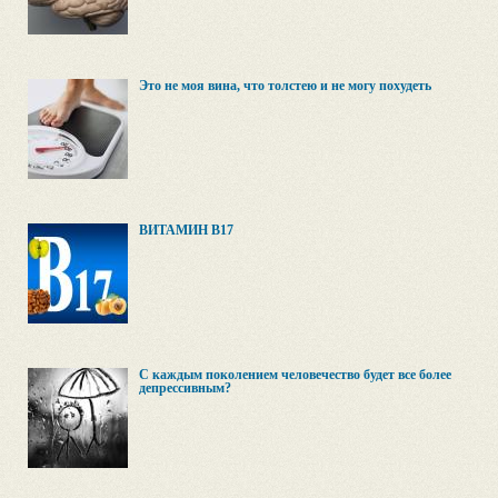
Это не моя вина, что толстею и не могу похудеть
ВИТАМИН В17
C каждым поколением человечество будет все более
депрессивным?