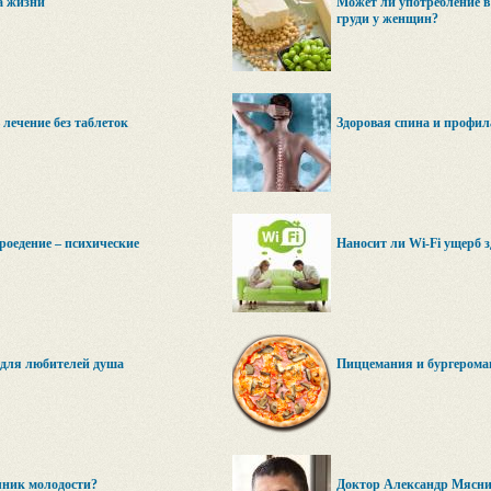
а жизни
Может ли употребление в
груди у женщин?
 лечение без таблеток
Здоровая спина и профил
роедение – психические
Наносит ли Wi-Fi ущерб 
 для любителей душа
Пиццемания и бургерома
чник молодости?
Доктор Александр Мясник