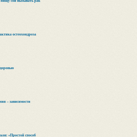
 пищу сои вызывать рак
актика остеохондроза
здоровью
ния – зависимости
ов: «Простой способ