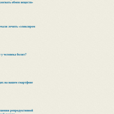
азогнать обмен веществ»
ачали лечить «эликсиром
е у человека болит?
их на вашем смартфоне
ушения репродуктивной