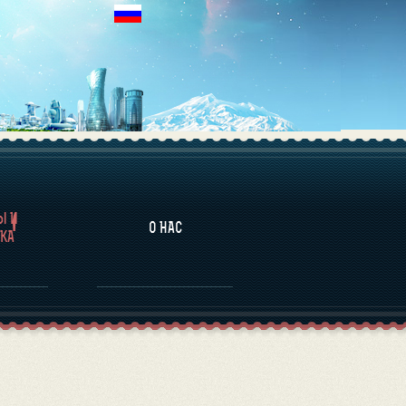
НАЛИТИКА
Ы И
О НАС
КА