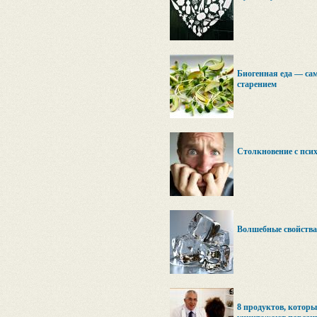
Биогенная еда — са
старением
Столкновение с пси
Волшебные свойства
8 продуктов, которы