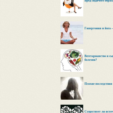
Вред сидячего образ
Гипертония и йога –
Вегетарианство и сы
болезни?
Плохие последствия
Существует ли исто