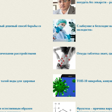
похудеть без лекарств – р
мый дешевый способ борьбы со
Слабоумие и бесплодие н
молодости»
хическими расстройствами
Откуда таблетка знает, гд
 талой воды для здоровья
ТОП-10 микробов, живущ
е естественным образом
Фруктоза – причина нар