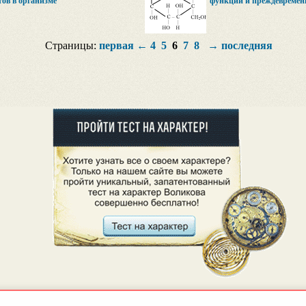
ов в организме
функции и преждевремен
Страницы:
первая
←
4
5
6
7
8
→
последняя