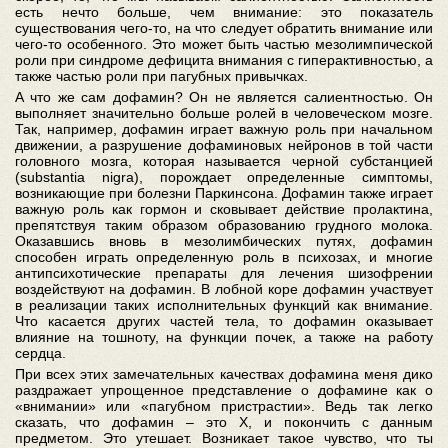
есть нечто больше, чем внимание: это показатель
существования чего-то, на что следует обратить внимание или
чего-то особенного. Это может быть частью мезолимпической
роли при синдроме дефицита внимания с гиперактивностью, а
также частью роли при пагубных привычках.
А что же сам дофамин? Он не является салиентностью. Он
выполняет значительно больше ролей в человеческом мозге.
Так, например, дофамин играет важную роль при начальном
движении, а разрушение дофаминовых нейронов в той части
головного мозга, которая называется черной субстанцией
(substantia nigra), порождает определенные симптомы,
возникающие при болезни Паркинсона. Дофамин также играет
важную роль как гормон и сковывает действие пролактина,
препятствуя таким образом образованию грудного молока.
Оказавшись вновь в мезолимбических путях, дофамин
способен играть определенную роль в психозах, и многие
антипсихотические препараты для лечения шизофрении
воздействуют на дофамин. В лобной коре дофамин участвует
в реализации таких исполнительных функций как внимание.
Что касается других частей тела, то дофамин оказывает
влияние на тошноту, на функции почек, а также на работу
сердца.
При всех этих замечательных качествах дофамина меня дико
раздражает упрощенное представление о дофамине как о
«внимании» или «пагубном пристрастии». Ведь так легко
сказать, что дофамин – это X, и покончить с данным
предметом. Это утешает. Возникает такое чувство, что ты