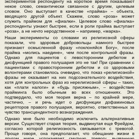
экспериментов респонденту на короткое время показывают
некое слово, семантически связанное с другим, целевым
словом. Оно выступает в качестве «прайма» – объекта,
вводящего другой объект. Скажем, слово «роза» может
служить праймом для «фиалки». Целевое слово «фиалка»
респонденты узнают быстрее, если в роли прайма выступает
«роза», а не нечто неродственное – например, «марка».
Наши эксперименты со словами из религиозной сферы
показали, что здоровые добровольцы намного быстрее
признают осмысленной фразу «поклоняйся Богу», после
прайма «молись наедине», чем после контрольной фразы.
Однако для пациентов с левосторонним дебютом и
дисфункцией правого полушария это не так! При сравнении с
пациентами с правосторонним дебютом и со здоровыми
волонтерами становилось очевидно, что показ «религиозной»
фразы не оказывает на них подсознательного воздействия,
хотя для контрольных фраз из нерелигиозной сферы – таких,
как «плати налоги» и «будь присяжным», – воздействие
прайминга было обычным во всех отношениях. Это
подтвердило, что моя теория верна – по крайней мере,
частично, – и речь идет о дисфункции дофаминовых
рецепторов правого полушария, вероятно, ответственных за
чувство трансцендентного вознаграждения.
Однако мне было необходимо исключить альтернативные
версии. Существует старая теория, выдвинутая еще Фрейдом,
согласно которой религиозность связывается с тревогой.
Проще говоря, она предполагает, что обещание жизни в
другом мире успокаивает смутную тревогу, вызванную