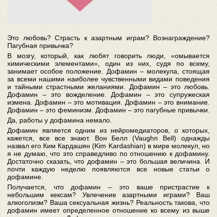
Это любовь? Страсть к азартным играм? Вознаграждение?
Пагубная привычка?
В мозгу, который, как любят говорить люди, «омывается
химическими элементами», один из них, судя по всему,
занимает особое положение. Дофамин – молекула, стоящая
за всеми нашими наиболее чувственными видами поведения
и тайными страстными желаниями. Дофамин – это любовь.
Дофамин – это вожделение. Дофамин – это супружеская
измена. Дофамин – это мотивация. Дофамин – это внимание.
Дофамин – это феминизм. Дофамин – это пагубные привычки.
Да, работы у дофамина немало.
Дофамин является одним из нейромедиаторов, о которых,
кажется, все все знают. Вон Белл (Vaughn Bell) однажды
назвал его Ким Кардашян (Kim Kardashian) в мире молекул, но
я не думаю, что это справедливо по отношению к дофамину.
Достаточно сказать, что дофамин – это большая величина. И
почти каждую неделю появляются все новые статьи о
дофамине.
Получается, что дофамин – это ваше пристрастие к
небольшим кексам? Увлечение азартными играми? Ваш
алкоголизм? Ваша сексуальная жизнь? Реальность такова, что
дофамин имеет определенное отношение ко всему из выше