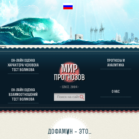
----
ОН-ЛАЙН ОЦЕНКА
ПРОГНОЗЫ И
О ПРОГРАММЕ
ХАРАКТЕРА ЧЕЛОВЕКА
АНАЛИТИКА
ТЕСТ ВОЛИКОВА
ОЦЕНКА ХАРАКТЕРA ЧЕЛОВЕКА
ОЦЕНКА ХАРАКТЕРА ВЫДАЮЩИХСЯ ЛИЧНОСТЕЙ
О ПРОГРАММЕ
· SINCE. 2004 ·
ОН-ЛАЙН ОЦЕНКА
О НАС
ТЕСТ НА СОВМЕСТИМОСТЬ ВОЛИКОВА
ВЗАИМООТНОШЕНИЙ
ПРОГНОЗЫ И АНАЛИТИКА
ТЕСТ ВОЛИКОВА
ДОФАМИН – ЭТО…