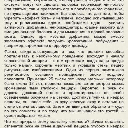
системы могут как сделать человека творческой личностью
или святым, так и превратить его в полубезумного фанатика,
не гнушающегося насилием. Выяснилось, что для того, чтобы
укрепить «эффект бога» у человека, исходно испытывающего
тягу к религиозным идеям, необходимо одно – усилить
активность дофамина, нейромедиатора, крайне важного для
эмоционального баланса и для мышления, в правой половине
мозга. Однако при избытке дофамина можно вместо
желаемого эффекта получить кровожадные побуждения –
например, стремление к террору и джихаду.
Факты, свидетельствующие о том, что религия способна
подталкивать к необычному поведению, восходят к началу
человеческой истории – к тем временам, когда наши предки
только начали хоронить мертвых и украшать стены пещер
ритуальными изображениями. Один из первых памятников
религиозного сознания принадлежит эпохе позднего
палеолита. Примерно 25 тысяч лет назад мальчик, которому
было около 12 лет, прополз несколько сотен метров сквозь
кромешную тьму глубокой пещеры. Вероятно, в руке он
держал дрожащий огонек и ориентировался по слабо
освещенным рисункам на стенах. Достигнув тупика в недрах
пещеры, он нанес себе на руку красную охру и оставил на
стене отпечаток ладони. Затем он двинулся обратно и – судя
по его ловкости и по тому, что мы не нашли его костей, –
сумел выбраться живым.
Что же придало этому мальчику смелости? Зачем оставлять
отпечаток руки на стене в дальней пещере глубоко в недрах