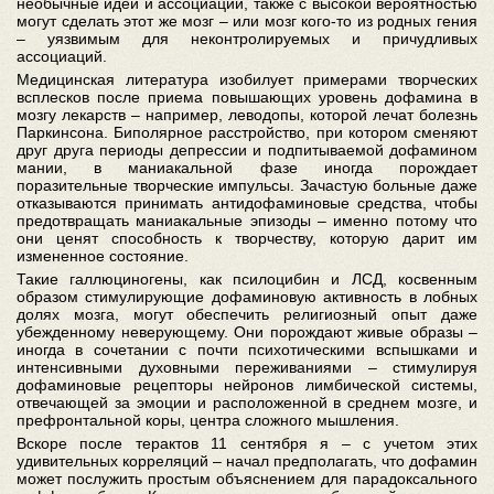
необычные идеи и ассоциации, также с высокой вероятностью
могут сделать этот же мозг – или мозг кого-то из родных гения
– уязвимым для неконтролируемых и причудливых
ассоциаций.
Медицинская литература изобилует примерами творческих
всплесков после приема повышающих уровень дофамина в
мозгу лекарств – например, леводопы, которой лечат болезнь
Паркинсона. Биполярное расстройство, при котором сменяют
друг друга периоды депрессии и подпитываемой дофамином
мании, в маниакальной фазе иногда порождает
поразительные творческие импульсы. Зачастую больные даже
отказываются принимать антидофаминовые средства, чтобы
предотвращать маниакальные эпизоды – именно потому что
они ценят способность к творчеству, которую дарит им
измененное состояние.
Такие галлюциногены, как псилоцибин и ЛСД, косвенным
образом стимулирующие дофаминовую активность в лобных
долях мозга, могут обеспечить религиозный опыт даже
убежденному неверующему. Они порождают живые образы –
иногда в сочетании с почти психотическими вспышками и
интенсивными духовными переживаниями – стимулируя
дофаминовые рецепторы нейронов лимбической системы,
отвечающей за эмоции и расположенной в среднем мозге, и
префронтальной коры, центра сложного мышления.
Вскоре после терактов 11 сентября я – с учетом этих
удивительных корреляций – начал предполагать, что дофамин
может послужить простым объяснением для парадоксального