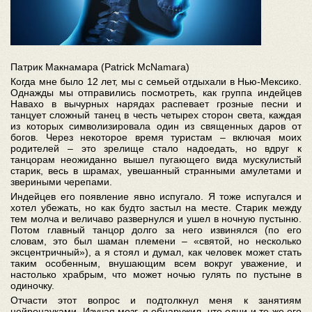
Патрик Макнамара (Patrick McNamara)
Когда мне было 12 лет, мы с семьей отдыхали в Нью-Мексико.
Однажды мы отправились посмотреть, как группа индейцев
Навахо в вычурных нарядах распевает грозные песни и
танцует сложный танец в честь четырех сторон света, каждая
из которых символизировала один из священных даров от
богов. Через некоторое время туристам – включая моих
родителей – это зрелище стало надоедать, но вдруг к
танцорам неожиданно вышел пугающего вида мускулистый
старик, весь в шрамах, увешанный странными амулетами и
звериными черепами.
Индейцев его появление явно испугало. Я тоже испугался и
хотел убежать, но как будто застыл на месте. Старик между
тем молча и величаво развернулся и ушел в ночную пустыню.
Потом главный танцор долго за него извинялся (по его
словам, это был шаман племени – «святой, но несколько
эксцентричный»), а я стоял и думал, как человек может стать
таким особенным, внушающим всем вокруг уважение, и
настолько храбрым, что может ночью гулять по пустыне в
одиночку.
Отчасти этот вопрос и подтолкнул меня к занятиям
нейронауками. Изучая мозг, я обнаружил, что одни и те же его