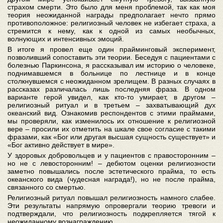
страхом смерти. Это было для меня проблемой, так как моя
теория неожиданной награды предполагает нечто прямо
противоположное: религиозный человек не избегает страха, а
стремится к нему, как к одной из самых необычных,
волнующих и интенсивных эмоций.
В итоге я провел еще один прайминговый эксперимент,
позволивший сопоставить эти теории. Беседуя с пациентами с
болезнью Паркинсона, я рассказывал им историю о человеке,
поднимавшемся в больнице по лестнице и в конце
столкнувшемся с неожиданном зрелищем. В разных случаях в
рассказах различалась лишь последняя фраза. В одном
варианте герой увидел, как кто-то умирает, в другом –
религиозный ритуал и в третьем – захватывающий дух
океанский вид. Ознакомив респондентов с этими праймами,
мы проверяли, как изменилось их отношение к религиозной
вере – просили их отметить на шкале свое согласие с такими
фразами, как «Бог или другая высшая сущность существует» и
«Бог активно действует в мире».
У здоровых добровольцев и у пациентов с правосторонним –
но не с левосторонним! – дебютом оценки религиозности
заметно повышались после эстетического прайма, то есть
океанского вида (чудесная награда!), но не после прайма,
связанного со смертью.
Религиозный ритуал повышал религиозность намного слабее.
Эти результаты напрямую опровергали теорию тревоги и
подтверждали, что религиозность подкрепляется тягой к
неожиданному вознаграждению.