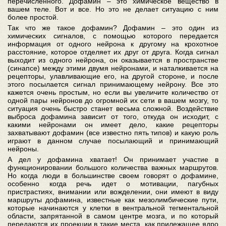
перечисленного. Дофамин – это химическое вещество в
вашем теле. Вот и все. Но это не делает ситуацию с ним
более простой.
Так что же такое дофамин? Дофамин – это один из
химических сигналов, с помощью которого передается
информация от одного нейрона к другому на крохотное
расстояние, которое отделяет их друг от друга. Когда сигнал
выходит из одного нейрона, он оказывается в пространстве
(синапсе) между этими двумя нейронами, и наталкивается на
рецепторы, улавливающие его, на другой стороне, и после
этого посылается сигнал принимающему нейрону. Все это
кажется очень простым, но если вы увеличите количество от
одной пары нейронов до огромной их сети в вашем мозгу, то
ситуация очень быстро станет весьма сложной. Воздействие
выброса дофамина зависит от того, откуда он исходит, с
какими нейронами он имеет дело, какие рецепторы
захватывают дофамин (все известно пять типов) и какую роль
играют в данном случае посылающий и принимающий
нейроны.
А дел у дофамина хватает! Он принимает участие в
функционировании большого количества важных маршрутов.
Но когда люди в большинстве своем говорят о дофамине,
особенно когда речь идет о мотивации, пагубных
пристрастиях, внимании или вожделении, они имеют в виду
маршруты дофамина, известные как мезолимбические пути,
которые начинаются у клетки в вентральной тегментальной
области, запрятанной в самом центре мозга, и по который
передаются их проекции в такие места, как прилежащее ядро