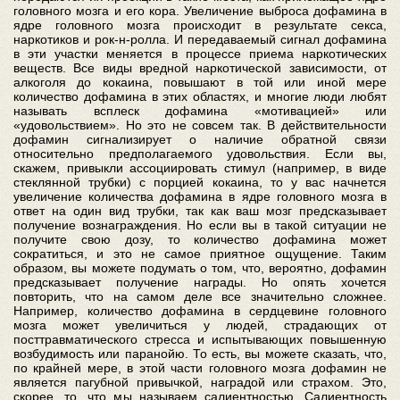
головного мозга и его кора. Увеличение выброса дофамина в
ядре головного мозга происходит в результате секса,
наркотиков и рок-н-ролла. И передаваемый сигнал дофамина
в эти участки меняется в процессе приема наркотических
веществ. Все виды вредной наркотической зависимости, от
алкоголя до кокаина, повышают в той или иной мере
количество дофамина в этих областях, и многие люди любят
называть всплеск дофамина «мотивацией» или
«удовольствием». Но это не совсем так. В действительности
дофамин сигнализирует о наличие обратной связи
относительно предполагаемого удовольствия. Если вы,
скажем, привыкли ассоциировать стимул (например, в виде
стеклянной трубки) с порцией кокаина, то у вас начнется
увеличение количества дофамина в ядре головного мозга в
ответ на один вид трубки, так как ваш мозг предсказывает
получение вознаграждения. Но если вы в такой ситуации не
получите свою дозу, то количество дофамина может
сократиться, и это не самое приятное ощущение. Таким
образом, вы можете подумать о том, что, вероятно, дофамин
предсказывает получение награды. Но опять хочется
повторить, что на самом деле все значительно сложнее.
Например, количество дофамина в сердцевине головного
мозга может увеличиться у людей, страдающих от
посттравматического стресса и испытывающих повышенную
возбудимость или паранойю. То есть, вы можете сказать, что,
по крайней мере, в этой части головного мозга дофамин не
является пагубной привычкой, наградой или страхом. Это,
скорее, то, что мы называем салиентностью. Салиентность