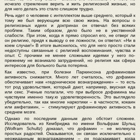
исчезло стремление верить и жить религиозной жизнью, но
для него делать это стало слишком трудно.
Речь идет о человеке с интеллектом выше среднего, который к
тому же был верующим всю свою жизнь. На вопросы о
религиозных идеях и доктринах он отвечал без всяких
проблем. Таким образом, дело было не в умственной
слабости. При этом, когда я прямо спросил его, не отверг ли
он религию, придя к выводу о ее ложности, он ответил: «Ни в
коем случае!» В итоге выяснилось, что для него просто стали
недоступны связанные с религией воспоминания, чувства и
опыт. С прочими не менее сложными идеями у него по-
прежнему не возникало затруднений, но религия как сфера
интересов для больного была потеряна.
Как известно, при болезни Паркинсона дофаминовая
активность снижается. Много лет считалось, что дофамин
обеспечивает нам «гедоническое вознаграждение» – то есть
тот род удовольствия, который дают, например, вкусная еда
или секс. Ученые полагали, что при выбросе дофамина мы
чувствуем именно таку.ю удовлетворенность. Это выглядело
убедительно, так как многие наркотики – в частности, кокаин
или амфетамин, – стимулируют дофаминовую активность в
среднем мозге.
Однако по последним данным дело обстоит сложнее.
Исследователь из Кембриджа по имени Вольфрам Шульц
(Wolfram Schultz) доказал, что дофамин – не молекула
простых радостей. Оказывается, он связан исключительно с
неожиданным вознаграждением – он подскакивает, когда