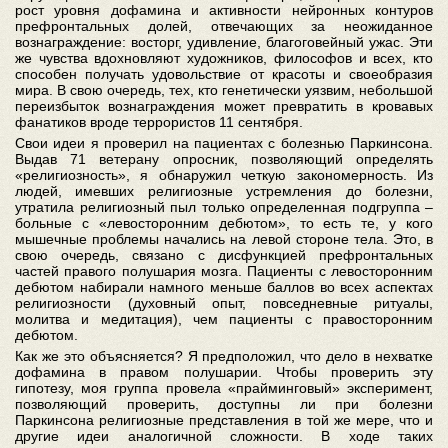
рост уровня дофамина и активности нейронных контуров
префронтальных долей, отвечающих за неожиданное
вознаграждение: восторг, удивление, благоговейный ужас. Эти
же чувства вдохновляют художников, философов и всех, кто
способен получать удовольствие от красоты и своеобразия
мира. В свою очередь, тех, кто генетически уязвим, небольшой
переизбыток вознаграждения может превратить в кровавых
фанатиков вроде террористов 11 сентября.
Свои идеи я проверил на пациентах с болезнью Паркинсона.
Выдав 71 ветерану опросник, позволяющий определять
«религиозность», я обнаружил четкую закономерность. Из
людей, имевших религиозные устремления до болезни,
утратила религиозный пыл только определенная подгруппа –
больные с «левосторонним дебютом», то есть те, у кого
мышечные проблемы начались на левой стороне тела. Это, в
свою очередь, связано с дисфункцией префронтальных
частей правого полушария мозга. Пациенты с левосторонним
дебютом набирали намного меньше баллов во всех аспектах
религиозности (духовный опыт, повседневные ритуалы,
молитва и медитация), чем пациенты с правосторонним
дебютом.
Как же это объясняется? Я предположил, что дело в нехватке
дофамина в правом полушарии. Чтобы проверить эту
гипотезу, моя группа провела «прайминговый» эксперимент,
позволяющий проверить, доступны ли при болезни
Паркинсона религиозные представления в той же мере, что и
другие идеи аналогичной сложности. В ходе таких