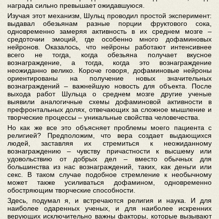
награда сильно превышает ожидавшуюся.
Изучая этот механизм, Шульц проводил простой эксперимент:
выдавал обезьянам разные порции фруктового сока,
одновременно замеряя активность в их среднем мозге –
средоточии эмоций, где особенно много дофаминовых
нейронов. Оказалось, что нейроны работают интенсивнее
всего не тогда, когда обезьяна получает вкусное
вознаграждение, а тогда, когда это вознаграждение
неожиданно велико. Короче говоря, дофаминовые нейроны
ориентированы на получение новых значительных
вознаграждений – важнейшую новость для объекта. После
выхода работ Шульца о среднем мозге другие ученые
выявили аналогичные схемы дофаминовой активности в
префронтальных долях, отвечающих за сложное мышление и
творческие процессы – уникальные свойства человечества.
Но как же все это объясняет проблемы моего пациента с
религией? Предположим, что вера создает выдающихся
людей, заставляя их стремиться к неожиданному
вознаграждению – чувству причастности к высшему или
удовольствию от добрых дел – вместо обычных для
большинства из нас вознаграждений, таких, как деньги или
секс. В таком случае подобное стремление к необычному
может также усиливаться дофамином, одновременно
обостряющим творческие способности.
Здесь, подумал я, и встречаются религия и наука. И для
наиболее одаренных ученых, и для наиболее искренних
верующих исключительно важны факторы, которые вызывают