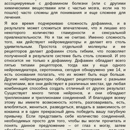
ассоциируемые с дофамином болезни (или с другими
химическими веществами или с частью мозга, если на то
пошло) часто сложны для понимания и еще сложнее для
лечения.
Я все время подчеркиваю сложность дофамина, и в
результате может сложиться впечатление, что я лишаю его
некоторого количество гламурности и сексуальной
привлекательности. Но я так не считаю. Именно сложность
того, как действуют нейромедиаторы и делает его столь
удивительным. Простота отдельной молекулы и ее
рецепторов делает дофамин столь гибким, что позволяет
полученной в результате системе быть столь сложной. И это
относится не только к дофамину. Дофамин обладает всего
пятью типами рецепторов, тогда как у еще одного
нейромедиатора, серотонина, сегодня обнаружено уже 14, и
есть основания полагать, что их может быть еще больше.
Другие нейромедиаторы обладают рецепторами с разными
подтипами, все они действуют в различных местах, где любая
комбинация способна создать отличный от других результат.
Существует много типов нейронов, и они обладают
триллионами и триллионами соединений. И благодаря всему
этому вы имеете возможность хотеть, разговаривать, есть,
влюбляться, жениться, разводиться, впадать в зависимость от
кокаина и в один прекрасный день победить вашу пагубную
привычку. Если представить себе количество соединений,
необходимых просто для того, чтобы вы могли прочитать и
понять данное предложение – от глаз к могзу, затем