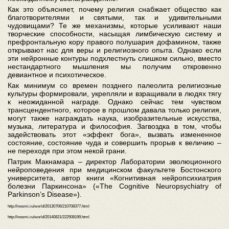
Как это объясняет, почему религия снабжает общество как
благотворителями и святыми, так и удивительными
чудовищами? Те же механизмы, которые усиливают наши
творческие способности, насыщая лимбическую систему и
префронтальную кору правого полушария дофамином, также
открывают нас для веры и религиозного опыта. Однако если
эти нейронные контуры подхлестнуть слишком сильно, вместо
нестандартного мышления мы получим откровенно
девиантное и психотическое.
Как минимум со времен позднего палеолита религиозные
культуры формировали, укрепляли и взращивали в людях тягу
к неожиданной награде. Однако сейчас тем чувством
трансцендентного, которое в прошлом давала только религия,
могут также награждать наука, изобразительные искусства,
музыка, литература и философия. Загвоздка в том, чтобы
задействовать этот «эффект бога», вызвать измененное
состояние, состояние чуда и совершить прорыв к величию –
не переходя при этом некой грани.
Патрик Макнамара – директор Лаборатории эволюционного
нейроповедения при медицинском факультете Бостонского
университета, автор книги «Когнитивная нейропсихиатрия
болезни Паркинсона» («The Cognitive Neuropsychiatry of
Parkinson’s Disease»).
http://inosmi.ru/world/20130706/210708377.html
http://inosmi.ru/world/20140821/222508199.html