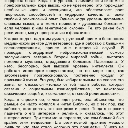
«эффекта бога». Когда его уровень в лимбической системе и
префронтальной коре высок, но не чрезмерно, это порождает
необычные идеи и ассоциации, что обеспечивает рост
творческих способностей и лидерских качеств, а также
глубокий религиозный опыт. Однако когда уровень дофамина
слишком высок, это может привести к душевным болезням,
если человек к ним генетически склонен. Те, кто ранее был
религиозен, могут превратиться в фанатиков.
Как раз когда я над этим думал, рутинный прием в бостонском
медицинском центре для ветеранов, где я работаю с бывшими
военнослужащими, принес мне интересный случай. Я
проводил стандартный нейропсихологический осмотр
заслуженного ветерана Второй мировой войны, высокого
пожилого мужчины, страдавшего болезнью Паркинсона. У
него, бесспорно, был высокий уровень интеллекта. Он
работал инженером-консультантом, но по мере того, как
заболевание прогрессировало, постепенно уходил от
привычной жизни. Его уход был избирательным: по словам его
жены, он отказался «только от той части работы, которая
связана с социальным взаимодействием, от некоторых
физических вещей и, к сожалению, от своей религиозности».
Когда я спросил ее, о чем идет речь, она объяснила, что
раньше он часто молился и читал Библию, но с тех пор, как
заболел, стал делать это все реже и реже. Тогда я спросил
пациента о его интересе к религии, и оказалось, что этот
интерес исчез. При этом меня поразило, что сам больной был
крайне этим недоволен. Его религиозной практике мешало
лишь то, что ему стало «сложно это понимать». У него не