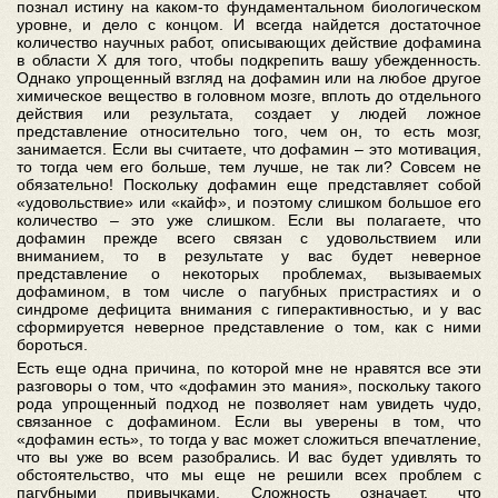
познал истину на каком-то фундаментальном биологическом
уровне, и дело с концом. И всегда найдется достаточное
количество научных работ, описывающих действие дофамина
в области X для того, чтобы подкрепить вашу убежденность.
Однако упрощенный взгляд на дофамин или на любое другое
химическое вещество в головном мозге, вплоть до отдельного
действия или результата, создает у людей ложное
представление относительно того, чем он, то есть мозг,
занимается. Если вы считаете, что дофамин – это мотивация,
то тогда чем его больше, тем лучше, не так ли? Совсем не
обязательно! Поскольку дофамин еще представляет собой
«удовольствие» или «кайф», и поэтому слишком большое его
количество – это уже слишком. Если вы полагаете, что
дофамин прежде всего связан с удовольствием или
вниманием, то в результате у вас будет неверное
представление о некоторых проблемах, вызываемых
дофамином, в том числе о пагубных пристрастиях и о
синдроме дефицита внимания с гиперактивностью, и у вас
сформируется неверное представление о том, как с ними
бороться.
Есть еще одна причина, по которой мне не нравятся все эти
разговоры о том, что «дофамин это мания», поскольку такого
рода упрощенный подход не позволяет нам увидеть чудо,
связанное с дофамином. Если вы уверены в том, что
«дофамин есть», то тогда у вас может сложиться впечатление,
что вы уже во всем разобрались. И вас будет удивлять то
обстоятельство, что мы еще не решили всех проблем с
пагубными привычками. Сложность означает, что