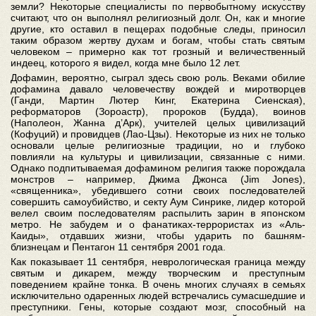
земли? Некоторые специалисты по первобытному искусству
считают, что он выполнял религиозный долг. Он, как и многие
другие, кто оставил в пещерах подобные следы, приносил
таким образом жертву духам и богам, чтобы стать святым
человеком – примерно как тот грозный и величественный
индеец, которого я видел, когда мне было 12 лет.
Дофамин, вероятно, сыграл здесь свою роль. Веками обилие
дофамина давало человечеству вождей и миротворцев
(Ганди, Мартин Лютер Кинг, Екатерина Сиенская),
реформаторов (Зороастр), пророков (Будда), воинов
(Наполеон, Жанна д’Арк), учителей целых цивилизаций
(Кофуций) и провидцев (Лао-Цзы). Некоторые из них не только
основали целые религиозные традиции, но и глубоко
повлияли на культуры и цивилизации, связанные с ними.
Однако подпитываемая дофамином религия также порождала
монстров – например, Джима Джонса (Jim Jones),
«священника», убедившего сотни своих последователей
совершить самоубийство, и секту Аум Синрике, лидер которой
велел своим последователям распылить зарин в японском
метро. Не забудем и о фанатиках-террористах из «Аль-
Каиды», отдавших жизни, чтобы ударить по башням-
близнецам и Пентагон 11 сентября 2001 года.
Как показывает 11 сентября, неврологическая граница между
святым и дикарем, между творческим и преступным
поведением крайне тонка. В очень многих случаях в семьях
исключительно одаренных людей встречались сумасшедшие и
преступники. Гены, которые создают мозг, способный на