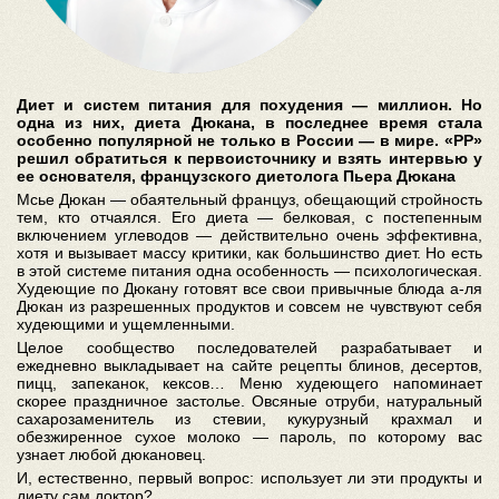
Диет и систем питания для похудения — миллион. Но
одна из них, диета Дюкана, в последнее время стала
особенно популярной не только в России — в мире. «РР»
решил обратиться к первоисточнику и взять интервью у
ее основателя, французского диетолога Пьера Дюкана
Мсье Дюкан — обаятельный француз, обещающий стройность
тем, кто отчаялся. Его диета — белковая, с постепенным
включением углеводов — действительно очень эффективна,
хотя и вызывает массу критики, как большинство диет. Но есть
в этой системе питания одна особенность — психологическая.
Худеющие по Дюкану готовят все свои привычные блюда а-ля
Дюкан из разрешенных продуктов и совсем не чувствуют себя
худеющими и ущемленными.
Целое сообщество последователей разрабатывает и
ежедневно выкладывает на сайте рецепты блинов, десертов,
пицц, запеканок, кексов… Меню худеющего напоминает
скорее праздничное застолье. Овсяные отруби, натуральный
сахарозаменитель из стевии, кукурузный крахмал и
обезжиренное сухое молоко — пароль, по которому вас
узнает любой дюкановец.
И, естественно, первый вопрос: использует ли эти продукты и
диету сам доктор?