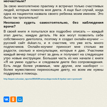
несчастным?
За свою многолетнюю практику я встречал только счастливых
людей, которым помогла моя диета. А еще был случай, когда
одна из пациенток назвала своего ребенка моим именем. Это
было так трогательно!
Неопасно худеть самостоятельно, без наблюдения
врача?
В своей книге я попытался все подробно описать — каждый
этап диеты, каждую деталь. Не все могут позволить себе
собственного диетолога, поэтому я создал онлайн-коучинг —
русский сайт dukan.ru, и я счастлив, что уже есть много
подписчиков. Онлайн-коучинг приносит мне столько же
радости, сколько и консультации, которые я даю. Участники
каждый вечер пишут отчет за день и получают на следующее
утро новые инструкции. Большая часть из них начали с книги
«Я не умею худеть» и следовали диете без сопровождения.
Есть люди более уязвимые, чем другие, или наоборот —
более мужественно переносящие диету, но всем им нужны
поддержка и помощь.
http://expert.ru/russian_reporter/2014/13/frantsuzskaya-moda-ili-dyukan-vam-v-pomosch/