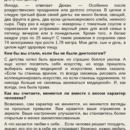
Иногда, — отвечает Дюкан. — Особенно после
рождественских праздников или долгого отпуска. В целом я
следую третьей фазе своей диеты: ем много белков, овощей,
два фрукта в день, два куска цельнозернового хлеба, немного
сыра. Пару раз в неделю — макароны с томатным соусом и
пармезаном или устраиваю вкусный ужин для всей семьи в
пятницу вечером или в понедельник. Кроме того, я бегаю
каждое утро по 25 минут! С таким режимом я сохраняю свои
74 килограмма при росте 1,78 метра. Мои дети, сын и дочь, в
целом едят здоровую пищу.
Кем бы вы стали, если бы не были диетологом?
С детства хотел быть врачом, но страшно боялся уколов. А
еще хотел посвятить себя искусству, но когда пришлось
выбирать между медициной и искусством, мама сказала:
«Если ты станешь врачом, то всегда сможешь рисовать или
коллекционировать искусство, но если станешь художником, то
никогда больше не сможешь заниматься медициной». И, как
всегда, она была права.
Как вы считаете, меняется ли вместе с весом характер
человека?
Возможно, сам характер не меняется, но меняются взгляды
на прошлые привычки. Вам нравится ваше отражение в
зеркале. Ваше настроение улучшается, вы становитесь более
открытым и менее закомплексованным.
А что касается любви к себе… Если человек решает похудеть,
значит, его что-то в себе не устраивает. Конечно, нужно любить