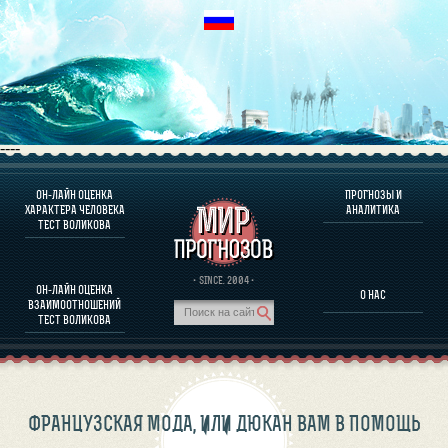
----
ОН-ЛАЙН ОЦЕНКА
ПРОГНОЗЫ И
О ПРОГРАММЕ
ХАРАКТЕРА ЧЕЛОВЕКА
АНАЛИТИКА
ТЕСТ ВОЛИКОВА
ОЦЕНКА ХАРАКТЕРA ЧЕЛОВЕКА
ОЦЕНКА ХАРАКТЕРА ВЫДАЮЩИХСЯ ЛИЧНОСТЕЙ
О ПРОГРАММЕ
· SINCE. 2004 ·
ОН-ЛАЙН ОЦЕНКА
О НАС
ТЕСТ НА СОВМЕСТИМОСТЬ ВОЛИКОВА
ВЗАИМООТНОШЕНИЙ
ПРОГНОЗЫ И АНАЛИТИКА
ТЕСТ ВОЛИКОВА
ФРАНЦУЗСКАЯ МОДА, ИЛИ ДЮКАН ВАМ В ПОМОЩЬ