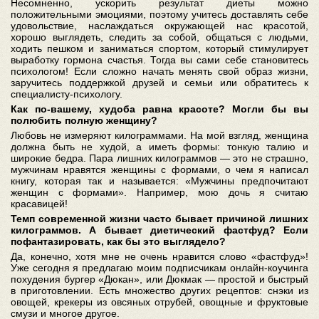
Несомненно, ускорить результат диеты можно
положительными эмоциями, поэтому учитесь доставлять себе
удовольствие, наслаждаться окружающей нас красотой,
хорошо выглядеть, следить за собой, общаться с людьми,
ходить пешком и заниматься спортом, который стимулирует
выработку гормона счастья. Тогда вы сами себе становитесь
психологом! Если сложно начать менять свой образ жизни,
заручитесь поддержкой друзей и семьи или обратитесь к
специалисту-психологу.
Как по-вашему, худоба равна красоте? Могли бы вы
полюбить полную женщину?
Любовь не измеряют килограммами. На мой взгляд, женщина
должна быть не худой, а иметь формы: тонкую талию и
широкие бедра. Пара лишних килограммов — это не страшно,
мужчинам нравятся женщины с формами, о чем я написал
книгу, которая так и называется: «Мужчины предпочитают
женщин с формами». Например, мою дочь я считаю
красавицей!
Темп современной жизни часто бывает причиной лишних
килограммов. А бывает диетический фастфуд? Если
пофантазировать, как бы это выглядело?
Да, конечно, хотя мне не очень нравится слово «фастфуд»!
Уже сегодня я предлагаю моим подписчикам онлайн-коучинга
похудения бургер «Дюкан», или Дюкмак — простой и быстрый
в приготовлении. Есть множество других рецептов: снэки из
овощей, крекеры из овсяных отрубей, овощные и фруктовые
смузи и многое другое.