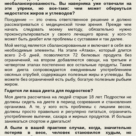
несбалансированность. Вы наверняка уже отвечали на
эти упреки, но все-таки: чем может обернуться
недостаток жиров и углеводов?
Похудение — это очень ответственное решение и должно
рассматриваться с медицинской точки зрения. Прежде чем
начать следовать моему методу, обязательно нужно
проконсультироваться у своего лечащего врача: у кого-то
может быть диабет или проблемы с суставами и так далее.
Мой метод является сбалансированным и включает в себя все
необходимые элементы. На этапе «Атака», который длится
всего 2–5 дней, позволяются 72 белковых продукта без
ограничений, на втором добавляются овощи, на третьем и
четвертом этапах постепенно все остальные продукты. Также
моя диета сопровождается ежедневным употреблением
овсяных отрубей, содержащих полезные жиры и углеводы. Вы
можете без ограничений есть рыбу, богатую полезным рыбьим
жиром.
Годится ли ваша диета для подростков?
Моя диета рассчитана на людей старше 18 лет. Подростки не
должны сидеть на диете в период созревания и становления
организма. А те, у кого есть проблемы с лишним весом,
должны просто правильно и регулярно питаться, ограничить
употребление выпечки, сахара и жирных продуктов. И больше
заниматься спортом и двигаться!
А были в вашей практике случаи, когда, значительно
потеряв в весе, человек становился худым, но