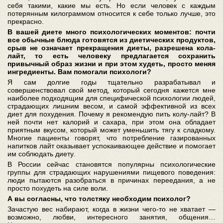
себя такими, какие мы есть. Но если человек с каждым
потерянным килограммом относится к себе только лучше, это
прекрасно.
В вашей диете много психологических моментов: почти
все обычные блюда готовятся из диетических продуктов,
срыв не означает прекращения диеты, разрешена кола-
лайт, то есть человеку предлагается сохранить
привычный образ жизни и при этом худеть, просто меняя
ингредиенты. Вам помогали психологи?
Я сам долгие годы тщательно разрабатывал и
совершенствовал свой метод, который сегодня кажется мне
наиболее подходящим для специфической психологии людей,
страдающих лишним весом, и самой эффективной из всех
диет для похудения. Почему я рекомендую пить колу-лайт? В
ней почти нет калорий и сахара, при этом она обладает
приятным вкусом, который может уменьшить тягу к сладкому.
Многие пациенты говорят, что потребление газированных
напитков лайт оказывает успокаивающее действие и помогает
им соблюдать диету.
В России сейчас становятся популярны психологические
группы для страдающих нарушениями пищевого поведения:
люди пытаются разобраться в причинах переедания, а не
просто похудеть на силе воли.
А вы согласны, что толстяку необходим психолог?
Зачастую вес набирают, когда в жизни чего-то не хватает —
возможно, любви, интересного занятия, общения…