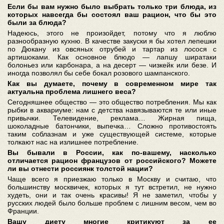
Если бы вам нужно было выбрать только три блюда, из
которых навсегда бы состоял ваш рацион, что бы это
были за блюда?
Надеюсь, этого не произойдет, потому что я люблю
разнообразную кухню. В качестве закуски я бы хотел лепешки
по Дюкану из овсяных отрубей и тартар из лосося с
артишоками. Как основное блюдо — лапшу ширатаки
болоньез или карбонара, а на десерт — чизкейк или безе. И
иногда позволял бы себе бокал розового шампанского.
Как вы думаете, почему в современном мире так
актуальна проблема лишнего веса?
Сегодняшнее общество — это общество потребления. Мы как
рыбки в аквариуме: нам с детства навязываются те или иные
привычки. Телевидение, реклама… Жирная пища,
шоколадные батончики, выпечка… Сложно противостоять
таким соблазнам и уже существующей системе, которые
толкают нас на излишнее потребление.
Вы бывали в России, как по-вашему, насколько
отличается рацион французов от российского? Можете
ли вы отнести россиянк толстой нации?
Чаще всего я приезжаю только в Москву и считаю, что
большинству москвичек, которых я тут встретил, не нужно
худеть, они и так очень красивы! Я не заметил, чтобы у
русских людей было больше проблем с лишним весом, чем во
Франции.
Вашу диету многие критикуют за ее