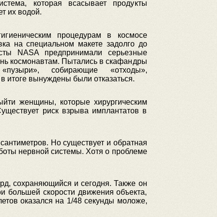
стема, которая всасывает продукты
т их водой.
игиеническим процедурам в космосе
вка на специальном макете задолго до
исты NASA предпринимали серьезные
знь космонавтам. Пытались в скафандры
 «пузыри», собирающие «отходы»,
в итоге вынуждены были отказаться.
выйти женщины, которые хирургическим
Существует риск взрыва имплантатов в
 сантиметров. Но существует и обратная
боты нервной системы. Хотя о проблеме
рд, сохраняющийся и сегодня. Также он
ри большей скорости движения объекта,
летов оказался на 1/48 секунды моложе,