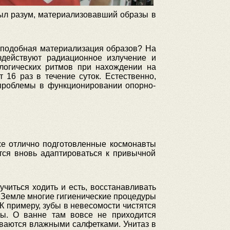
ыл разум, материализовавший образы в
т подобная материализация образов? На
здействуют радиационное излучение и
ологических ритмов при нахождении на
 16 раз в течение суток. Естественно,
 проблемы в функционировании опорно-
же отлично подготовленные космонавты
тся вновь адаптироваться к привычной
читься ходить и есть, восстанавливать
 Земле многие гигиенические процедуры
К примеру, зубы в невесомости чистятся
ты. О ванне там вовсе не приходится
иваются влажными салфетками. Унитаз в