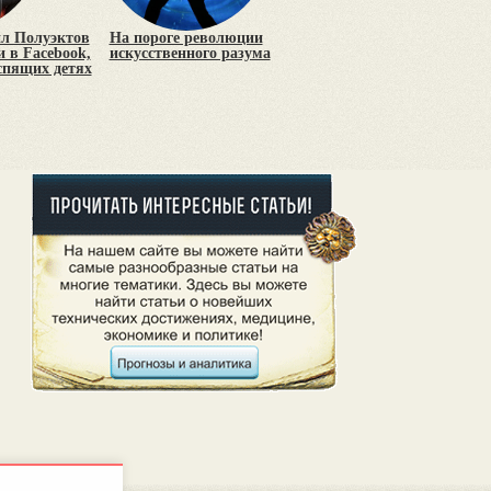
л Полуэктов
На пороге революции
и в Facebook,
искусственного разума
еспящих детях