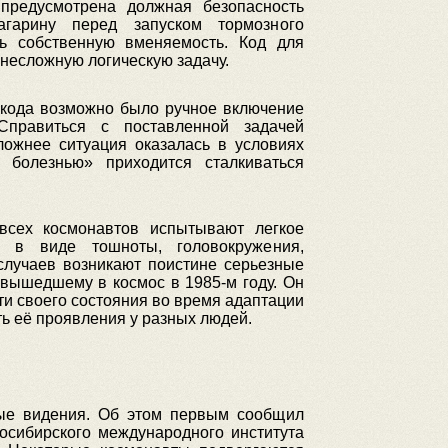
редусмотрена должная безопасность
агарину перед запуском тормозного
ть собственную вменяемость. Код для
 несложную логическую задачу.
 кода возможно было ручное включение
Справиться с поставленной задачей
сложнее ситуация оказалась в условиях
 болезнью» приходится сталкиваться
всех космонавтов испытывают легкое
я в виде тошноты, головокружения,
случаев возникают поистине серьезные
 вышедшему в космос в 1985-м году. Он
и своего состояния во время адаптации
ть её проявления у разных людей.
ные видения. Об этом первым сообщил
осибирского международного института