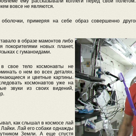
проблеме ему рассказывали коллеги перед свои полетом
кем вовсе не являются.
 оболочки, примеряя на себе образ совершенно другог
тавало в образе мамонтов либо
я покорителями новых планет,
зыках с гуманоидами.
 в свое тело космонавты не
минать о нем во всех деталях.
инающиеся и цветные картины.
следовать космонавтов уже на
ые звуки из своих видений,
р.
ывал, как слышал в космосе лай
 Лайки. Лай его собаки однажды
путником Земли. А еще спустя