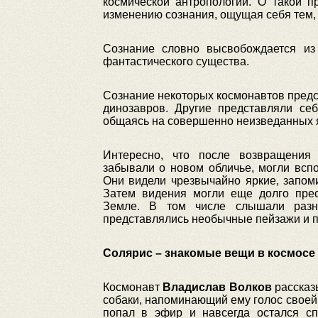
космической антропологии. О такой 
изменению сознания, ощущая себя тем, 
Сознание словно высвобождается из
фантастического существа.
Сознание некоторых космонавтов предс
динозавров. Другие представляли себ
общаясь на совершенно неизведанных я
Интересно, что после возвращения
забывали о новом обличье, могли вспо
Они видели чрезвычайно яркие, запом
Затем видения могли еще долго пре
Земле. В том числе слышали разн
представлялись необычные пейзажи и п
Солярис – знакомые вещи в космосе
Космонавт
Владислав Волков
рассказ
собаки, напоминающий ему голос своей
попал в эфир и навсегда остался с