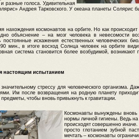
и разные голоса. Удивительная
лярис» Андрея Тарковского. У океана планеты Солярис б
мя нахождения космонавтов на орбите. Но как происходи
дно объяснение – на мозг человека в невесомости во
ь постоянные искажения естественных человеческих би
0 мин., в итоге восход Солнца человек на орбите видит
вная система становится более возбудимой, возникают
ся настоящим испытанием
 значительному стрессу для человеческого организма. Да
ями. Им после возвращения на родную планету приходи
т предметы, чтобы вновь привыкнуть к гравитации.
Космонавты вынуждены вновь у
нормы личной гигиены. Ведь на
происходят совершенно иначе. 
просто глотанием зубной пас
мечтать – космонавты огранич