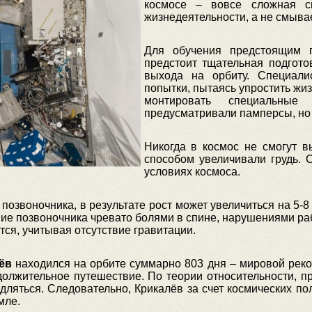
космосе – вовсе сложная си
жизнедеятельности, а не смывае
Для обучения предстоящим г
предстоит тщательная подгото
выхода на орбиту. Специал
попытки, пытаясь упростить жи
монтировать специальные
предусматривали памперсы, но 
Никогда в космос не смогут 
способом увеличивали грудь. 
условиях космоса.
озвоночника, в результате рост может увеличиться на 5-8
ие позвоночника чревато болями в спине, нарушениями ра
тся, учитывая отсутствие гравитации.
ёв
находился на орбите суммарно 803 дня – мировой реко
должительное путешествие. По теории относительности, п
дляться. Следовательно, Крикалёв за счет космических по
мле.