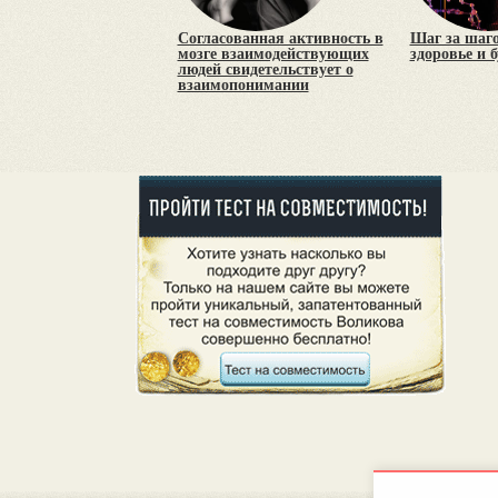
Согласованная активность в
Шаг за шаго
мозге взаимодействующих
здоровье и б
людей свидетельствует о
взаимопонимании