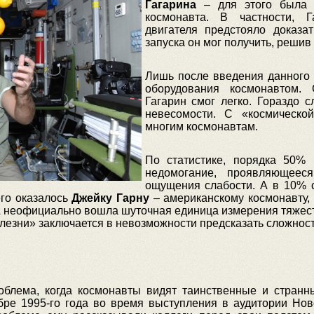
Гагарина
– для этого была п
космонавта. В частности, Г
двигателя предстояло доказа
запуска он мог получить, решив
Лишь после введения данного
оборудования космонавтом. 
Гагарин смог легко. Гораздо 
невесомости. С «космической
многим космонавтам.
По статистике, порядка 50% 
недомогание, проявляющеес
ощущения слабости. А в 10% 
его оказалось
Джейку Гарну
– американскому космонавту,
 неофициально вошла шуточная единица измерения тяжест
олезни» заключается в невозможности предсказать сложнос
облема, когда космонавты видят таинственные и стран
бре 1995-го года во время выступления в аудитории Нов