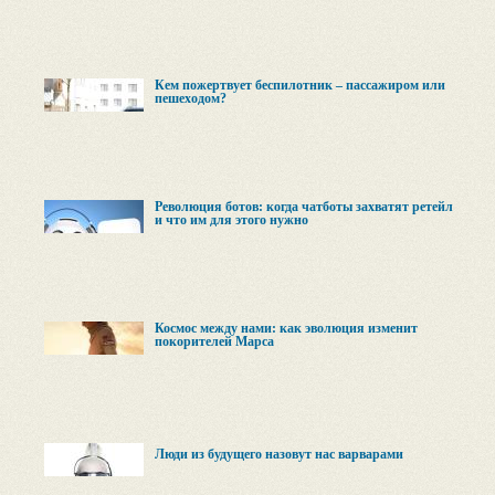
Кем пожертвует беспилотник – пассажиром или
пешеходом?
Революция ботов: когда чатботы захватят ретейл
и что им для этого нужно
Космос между нами: как эволюция изменит
покорителей Марса
Люди из будущего назовут нас варварами