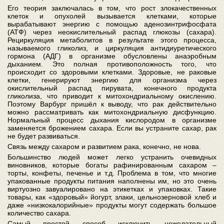
Его теория заключалась в том, что рост злокачественных
клеток и опухолей вызывается клетками, которые
вырабатывают энергию с помощью аденозинтрифосфата
(АТФ) через неокислительный распад глюкозы (сахара).
Рециркуляция метаболитов в результате этого процесса,
называемого гликолиз, и циркуляция антидиуретического
гормона (АДГ) в организме обусловлены анаэробным
дыханием. Это полная противоположность того, что
происходит со здоровыми клетками. Здоровые, не раковые
клетки, генерируют энергию для организма через
окислительный распад пирувата, конечного продукта
гликолиза, что приводит к митохондриальному окислению.
Поэтому Варбург пришёл к выводу, что рак действительно
можно рассматривать как митохондриальную дисфункцию.
Нормальный процесс дыхания кислородом в организме
заменяется брожением сахара. Если вы устраните сахар, рак
не будет развиваться.
Связь между сахаром и развитием рака, конечно, не нова.
Большинство людей может легко устранить очевидных
виновников, которые богаты рафинированным сахаром –
торты, конфеты, печенье и т.д. Проблема в том, что многие
упакованные продукты питания наполнены им, но это очень
виртуозно завуалировано на этикетках и упаковках. Такие
товары, как «здоровый» йогурт, злаки, цельнозерновой хлеб и
даже «низкокалорийные» продукты могут содержать большое
количество сахара.
Самый простой способ исключить нежелательный