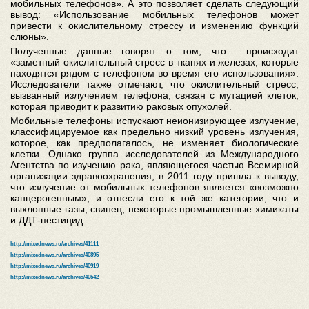
мобильных телефонов». А это позволяет сделать следующий
вывод: «Использование мобильных телефонов может
привести к окислительному стрессу и изменению функций
слюны».
Полученные данные говорят о том, что происходит
«заметный окислительный стресс в тканях и железах, которые
находятся рядом с телефоном во время его использования».
Исследователи также отмечают, что окислительный стресс,
вызванный излучением телефона, связан с мутацией клеток,
которая приводит к развитию раковых опухолей.
Мобильные телефоны испускают неионизирующее излучение,
классифицируемое как предельно низкий уровень излучения,
которое, как предполагалось, не изменяет биологические
клетки. Однако группа исследователей из Международного
Агентства по изучению рака, являющегося частью Всемирной
организации здравоохранения, в 2011 году пришла к выводу,
что излучение от мобильных телефонов является «возможно
канцерогенным», и отнесли его к той же категории, что и
выхлопные газы, свинец, некоторые промышленные химикаты
и ДДТ-пестицид.
http://mixednews.ru/archives/41111
http://mixednews.ru/archives/40895
http://mixednews.ru/archives/40919
http://mixednews.ru/archives/40542