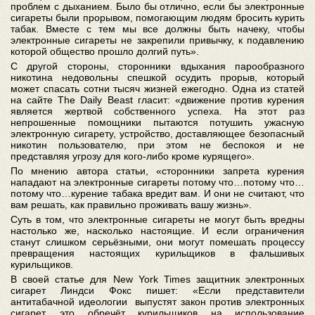
проблем с дыханием. Было бы отлично, если бы электронные
сигареты были прорывом, помогающим людям бросить курить
табак. Вместе с тем мы все должны быть начеку, чтобы
электронные сигареты не закрепили привычку, к подавлению
которой общество прошло долгий путь».
С другой стороны, сторонники вдыхания парообразного
никотина недовольны спешкой осудить прорыв, который
может спасать сотни тысяч жизней ежегодно. Одна из статей
на сайте The Daily Beast гласит: «движение против курения
является жертвой собственного успеха. На этот раз
непрошенные помощники пытаются потушить ужасную
электронную сигарету, устройство, доставляющее безопасный
никотин пользователю, при этом не беспокоя и не
представляя угрозу для кого-либо кроме курящего».
По мнению автора статьи, «сторонники запрета курения
нападают на электронные сигареты потому что…потому что…
потому что…курение табака вредит вам. И они не считают, что
вам решать, как правильно проживать вашу жизнь».
Суть в том, что электронные сигареты не могут быть вредны
настолько же, насколько настоящие. И если ограничения
станут слишком серьёзными, они могут помешать процессу
превращения настоящих курильщиков в фальшивых
курильщиков.
В своей статье для New York Times защитник электронных
сигарет Линдси Фокс пишет: «Если представители
антитабачной идеологии выпустят закон против электронных
сигарет, это обречёт курильщиков на использование