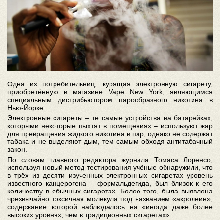
Одна из потребительниц, курящая электронную сигарету,
приобретённую в магазине Vape New York, являющимся
специальным дистрибьютором парообразного никотина в
Нью-Йорке.
Электронные сигареты – те самые устройства на батарейках,
которыми некоторые пыхтят в помещениях – используют жар
для превращения жидкого никотина в пар, однако не содержат
табака и не выделяют дым, тем самым обходя антитабачный
закон.
По словам главного редактора журнала Томаса Лоренсо,
используя новый метод тестирования учёные обнаружили, что
в трёх из десяти изученных электронных сигаретах уровень
известного канцерогена – формальдегида, был близок к его
количеству в обычных сигаретах. Более того, была выявлена
чрезвычайно токсичная молекула под названием «акролеин»,
содержание которой наблюдалось на «иногда даже более
высоких уровнях, чем в традиционных сигаретах».