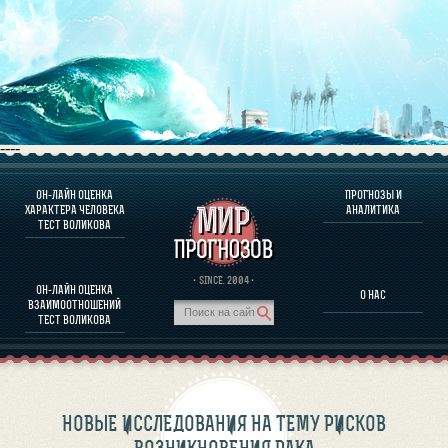
----
ОН-ЛАЙН ОЦЕНКА
ПРОГНОЗЫ И
О ПРОГРАММЕ
ХАРАКТЕРА ЧЕЛОВЕКА
АНАЛИТИКА
ТЕСТ ВОЛИКОВА
ОЦЕНКА ХАРАКТЕРA ЧЕЛОВЕКА
ОЦЕНКА ХАРАКТЕРА ВЫДАЮЩИХСЯ ЛИЧНОСТЕЙ
О ПРОГРАММЕ
· SINCE. 2004 ·
ОН-ЛАЙН ОЦЕНКА
О НАС
ТЕСТ НА СОВМЕСТИМОСТЬ ВОЛИКОВА
ВЗАИМООТНОШЕНИЙ
ПРОГНОЗЫ И АНАЛИТИКА
ТЕСТ ВОЛИКОВА
НОВЫЕ ИССЛЕДОВАНИЯ НА ТЕМУ РИСКОВ