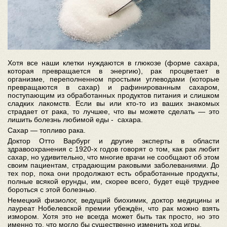
Хотя все наши клетки нуждаются в глюкозе (форме сахара,
которая превращается в энергию), рак процветает в
организме, переполненном простыми углеводами (которые
превращаются в сахар) и рафинированным сахаром,
поступающим из обработанных продуктов питания и слишком
сладких лакомств. Если вы или кто-то из ваших знакомых
страдает от рака, то лучшее, что вы можете сделать — это
лишить болезнь любимой еды - сахара.
Сахар — топливо рака.
Доктор Отто Варбург и другие эксперты в области
здравоохранения с 1920-х годов говорят о том, как рак любит
сахар, но удивительно, что многие врачи не сообщают об этом
своим пациентам, страдающим раковыми заболеваниями. До
тех пор, пока они продолжают есть обработанные продукты,
полные всякой ерунды, им, скорее всего, будет ещё труднее
бороться с этой болезнью.
Немецкий физиолог, ведущий биохимик, доктор медицины и
лауреат Нобелевской премии убеждён, что рак можно взять
измором. Хотя это не всегда может быть так просто, но это
именно то, что могло бы существенно изменить ход игры.