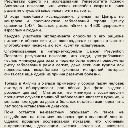
Результаты одного из исследований Университета Южной
Австралии показали, что чеснок способен сократить риск
развития опухолей кишечника почти на треть.
В ходе новейшего исследования, учёные из Центра по
контролю и профилактике заболеваний города Цзянсу
сравнили 1,424 больных раком лёгких с 4,500 здоровыми
взрослыми людьми.
Каждого участника эксперимента опросили о его рационе
питания и образе жизни, а также задавали вопросы о частоте
употребления чеснока и о том, курят ли испытуемые.
Опубликованные в интернет-журнале Cancer Prevention
Research результаты показали, что люди, употреблявшие
чеснок минимум два раза в неделю были менее подвержены
риску заболевания раком лёгких, даже если они курили или
подвергались воздействию кухонных испарений, которые
считаются ещё одной из причин развития болезни.
Только в Англии и Уэльсе примерно у сорока тысяч человек
ежегодно обнаруживают рак лёгких (на фото выделен
розовым цветом). Считается, что минимум в восьмидесяти
процентах случаев причиной заболевания является курение, и
меньше чем один из десяти больных остаётся жив через пять
лет после установления диагноза.
Пока остаётся неизвестным оказывает ли такое же
воздействие на организм человека приготовленный чеснок.
Однако прошлые исследования показали, что ключевым
ингредиентом, делающим чеснок полезным, является