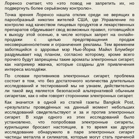
Лоренсо считает, что «это повод не запретить их, но
подвергнуть более серьёзному контролю».
Точка зрения Лоренсо нашла отклик среди не верящих в
парообразный никотин жителей США, где Управление по
контролю над качеством пищевых продуктов и лекарственных
препаратов обдумывает свод возможных правил, готовящийся
к выходу этой осенью, в числе которых запрет на онлайн-
продажи с целью предотвращения продаж
несовершеннолетним и ограничения рекламы. Тем временем
заботящийся о здоровье мэр Нью-Йорка Майкл Блумберг
раздумывает над планом, согласно которому, кроме всего
прочего будут запрещены такие ароматы электронных сигарет,
как например жвачка, которые созданы для привлечения
интереса молодёжи.
По словам противников электронных сигарет, проблема
состоит в том, что без достаточного количества длительных
исследований и тестирований мы не узнаем, действительно
ли такой вид является безопасной альтернативой обычным
сигаретам, как о нём говорят сторонники электронных сигарет.
Как значится в одной из статей газеты Bangkok Post,
«результаты проведённых на данный момент небольших
исследований свидетельствуют и за и против электронных
сигарет. В ходе одного из этих исследований было
установлено, что попробовав электронные сигареты,
курильщики бросают настоящие, в то время как другое
исследование обнаружило в паре электронных сигарет
частицы металла и силикатов, которые могут стать причиной