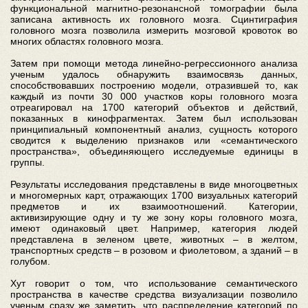
функциональной магнитно-резонансной томографии была
записана активность их головного мозга. Сцинтиграфия
головного мозга позволила измерить мозговой кровоток во
многих областях головного мозга.
Затем при помощи метода линейно-регрессионного анализа
ученым удалось обнаружить взаимосвязь данных,
способствовавших построению модели, отразившей то, как
каждый из почти 30 000 участков коры головного мозга
отреагировал на 1700 категорий объектов и действий,
показанных в кинофрагментах. Затем был использован
принципиальный компонентный анализ, сущность которого
сводится к выделению признаков или «семантического
пространства», объединяющего исследуемые единицы в
группы.
Результаты исследования представлены в виде многоцветных
и многомерных карт, отражающих 1700 визуальных категорий
предметов и их взаимоотношений. Категории,
активизирующие одну и ту же зону коры головного мозга,
имеют одинаковый цвет. Например, категория людей
представлена в зеленом цвете, животных – в желтом,
транспортных средств – в розовом и фиолетовом, а зданий – в
голубом.
Хут говорит о том, что использование семантического
пространства в качестве средства визуализации позволило
ученым сразу же заметить, что распределение категорий по