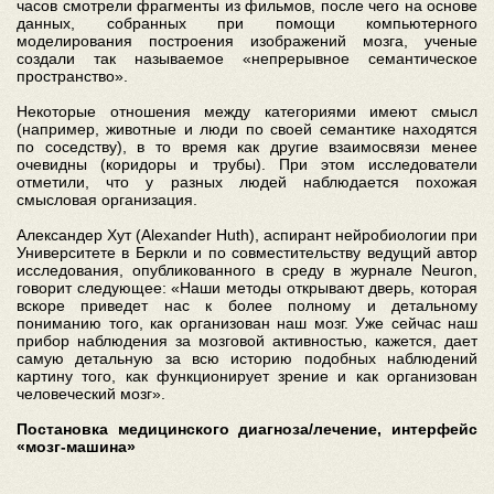
часов смотрели фрагменты из фильмов, после чего на основе
данных, собранных при помощи компьютерного
моделирования построения изображений мозга, ученые
создали так называемое «непрерывное семантическое
пространство».
Некоторые отношения между категориями имеют смысл
(например, животные и люди по своей семантике находятся
по соседству), в то время как другие взаимосвязи менее
очевидны (коридоры и трубы). При этом исследователи
отметили, что у разных людей наблюдается похожая
смысловая организация.
Александер Хут (Alexander Huth), аспирант нейробиологии при
Университете в Беркли и по совместительству ведущий автор
исследования, опубликованного в среду в журнале Neuron,
говорит следующее: «Наши методы открывают дверь, которая
вскоре приведет нас к более полному и детальному
пониманию того, как организован наш мозг. Уже сейчас наш
прибор наблюдения за мозговой активностью, кажется, дает
самую детальную за всю историю подобных наблюдений
картину того, как функционирует зрение и как организован
человеческий мозг».
Постановка медицинского диагноза/лечение, интерфейс
«мозг-машина»