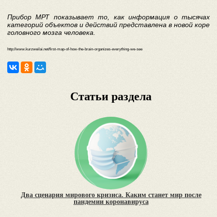
Прибор МРТ показывает то, как информация о тысячах
категорий объектов и действий представлена в новой коре
головного мозга человека.
http://www.kurzweilai.net/first-map-of-how-the-brain-organizes-everything-we-see
Статьи раздела
Два сценария мирового кризиса. Каким станет мир после
пандемии коронавируса