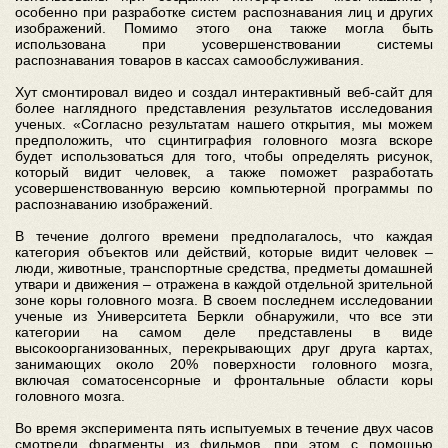
особенно при разработке систем распознавания лиц и других
изображений. Помимо этого она также могла быть
использована при усовершенствовании системы
распознавания товаров в кассах самообслуживания.
Хут смонтировал видео и создал интерактивный веб-сайт для
более наглядного представления результатов исследования
ученых. «Согласно результатам нашего открытия, мы можем
предположить, что сцинтиграфия головного мозга вскоре
будет использоваться для того, чтобы определять рисунок,
который видит человек, а также поможет разработать
усовершенствованную версию компьютерной программы по
распознаванию изображений.
В течение долгого времени предполагалось, что каждая
категория объектов или действий, которые видит человек –
люди, животные, транспортные средства, предметы домашней
утвари и движения – отражена в каждой отдельной зрительной
зоне коры головного мозга. В своем последнем исследовании
ученые из Университета Беркли обнаружили, что все эти
категории на самом деле представлены в виде
высокоорганизованных, перекрывающих друг друга картах,
занимающих около 20% поверхности головного мозга,
включая соматосенсорные и фронтальные области коры
головного мозга.
Во время эксперимента пять испытуемых в течение двух часов
смотрели фрагменты из фильмов, при этом с помощью