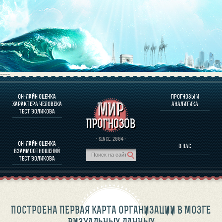
----
ОН-ЛАЙН ОЦЕНКА
ПРОГНОЗЫ И
О ПРОГРАММЕ
ХАРАКТЕРА ЧЕЛОВЕКА
АНАЛИТИКА
ТЕСТ ВОЛИКОВА
ОЦЕНКА ХАРАКТЕРA ЧЕЛОВЕКА
ОЦЕНКА ХАРАКТЕРА ВЫДАЮЩИХСЯ ЛИЧНОСТЕЙ
О ПРОГРАММЕ
· SINCE. 2004 ·
ОН-ЛАЙН ОЦЕНКА
О НАС
ТЕСТ НА СОВМЕСТИМОСТЬ ВОЛИКОВА
ВЗАИМООТНОШЕНИЙ
ПРОГНОЗЫ И АНАЛИТИКА
ТЕСТ ВОЛИКОВА
ПОСТРОЕНА ПЕРВАЯ КАРТА ОРГАНИЗАЦИИ В МОЗГЕ