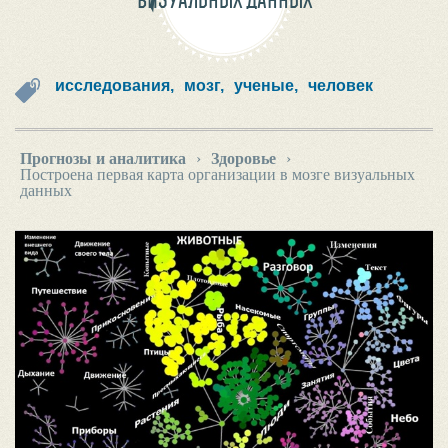
ВИЗУАЛЬНЫХ ДАННЫХ
исследования,
мозг,
ученые,
человек
Прогнозы и аналитика
›
Здоровье
›
Построена первая карта организации в мозге визуальных
данных