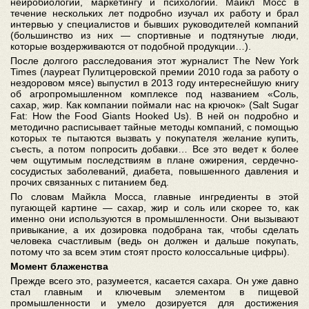
нейробиологии, маркетингу и психологии. Майкл Мосс в
течение нескольких лет подробно изучал их работу и брал
интервью у специалистов и бывших руководителей компаний
(большинство из них — спортивные и подтянутые люди,
которые воздерживаются от подобной продукции…).
После долгого расследования этот журналист The New York
Times (лауреат Пулитцеровской премии 2010 года за работу о
нездоровом мясе) выпустил в 2013 году интереснейшую книгу
об агропромышленном комплексе под названием «Соль,
сахар, жир. Как компании поймали нас на крючок» (Salt Sugar
Fat: How the Food Giants Hooked Us). В ней он подробно и
методично расписывает тайные методы компаний, с помощью
которых те пытаются вызвать у покупателя желание купить,
съесть, а потом попросить добавки… Все это ведет к более
чем ощутимым последствиям в плане ожирения, сердечно-
сосудистых заболеваний, диабета, повышенного давления и
прочих связанных с питанием бед.
По словам Майкла Мосса, главные ингредиенты в этой
пугающей картине — сахар, жир и соль или скорее то, как
именно они используются в промышленности. Они вызывают
привыкание, а их дозировка подобрана так, чтобы сделать
человека счастливым (ведь он должен и дальше покупать,
потому что за всем этим стоят просто колоссальные цифры).
Момент блаженства
Прежде всего это, разумеется, касается сахара. Он уже давно
стал главным и ключевым элементом в пищевой
промышленности и умело дозируется для достижения