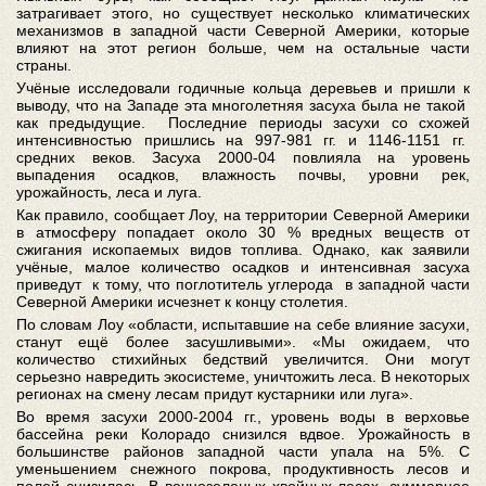
затрагивает этого, но существует несколько климатических
механизмов в западной части Северной Америки, которые
влияют на этот регион больше, чем на остальные части
страны.
Учёные исследовали годичные кольца деревьев и пришли к
выводу, что на Западе эта многолетняя засуха была не такой
как предыдущие. Последние периоды засухи со схожей
интенсивностью пришлись на 997-981 гг. и 1146-1151 гг.
средних веков. Засуха 2000-04 повлияла на уровень
выпадения осадков, влажность почвы, уровни рек,
урожайность, леса и луга.
Как правило, сообщает Лоу, на территории Северной Америки
в атмосферу попадает около 30 % вредных веществ от
сжигания ископаемых видов топлива. Однако, как заявили
учёные, малое количество осадков и интенсивная засуха
приведут к тому, что поглотитель углерода в западной части
Северной Америки исчезнет к концу столетия.
По словам Лоу «области, испытавшие на себе влияние засухи,
станут ещё более засушливыми». «Мы ожидаем, что
количество стихийных бедствий увеличится. Они могут
серьезно навредить экосистеме, уничтожить леса. В некоторых
регионах на смену лесам придут кустарники или луга».
Во время засухи 2000-2004 гг., уровень воды в верховье
бассейна реки Колорадо снизился вдвое. Урожайность в
большинстве районов западной части упала на 5%. С
уменьшением снежного покрова, продуктивность лесов и