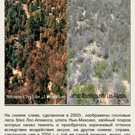
На снимке слева, сделанном в 2002г., изображены сосновые
леса близ Лос-Аламоса, штата Нью-Мексико, хвойный покров
которых начал темнеть и приобретать коричневый оттенок
вследствие воздействия засухи, на другом снимке, справа,
сделанном уже в 2004 г. с той же самой позиции, видно, что