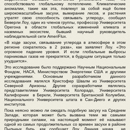
способствовало глобальному потеплению. Климатические
аномалии, такие как эта, повлекут за собой ещё более
широкомасштабные засухи, вымирание лесов, и растения
утратят свою способность связывать углерод», сообщил
Беверли Лоу, один из членов группы, профессор Университета
Орегона в области глобальных изменений климата и
наземных экосистем, бывший научный руководитель
наблюдательной сети AmeriFlux.
«В ходе засухи, связывание углерода в атмосфере в этом
регионе сократилось в 2 раза», как заявляет Лоу. «Это
огромное падение уровня. И если глобальные выбросы
парниковых газов не прекратятся, в будущем ситуация только
ухудшится».
Это исследование было поддержано Научным Национальным
Фондом, НАСА, Министерством Энергетики США и другими
учреждениями. Основным разработчиком данного
исследования являлся Кристофер Швалм из Университета
Северной Аризоны. Другие соразработчики являлись
представителями Университета Колорадо, Университета
Калифорнии в Беркли, Университета Британской Колумбии,
Национального Университета штата в Сан-Диего и других
институтов.
Пока неясно можно ли ожидать подобную засуху на Среднем
Западе, которая может быть вызвана теми же самыми
природными силами, на настоящий момент её называют
одной из самых продолжительных со времен засухи в районе
Пыльных бурь, как сообщает Лоу. Данная наука не