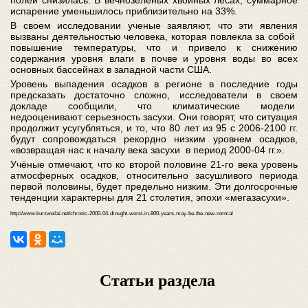
полей снизилась. В вечнозеленых хвойных лесах, суммарное
испарение уменьшилось приблизительно на 33%.
В своем исследовании ученые заявляют, что эти явления
вызваны деятельностью человека, которая повлекла за собой
повышение температуры, что и привело к снижению
содержания уровня влаги в почве и уровня воды во всех
основных бассейнах в западной части США.
Уровень выпадения осадков в регионе в последние годы
предсказать достаточно сложно, исследователи в своем
докладе сообщили, что климатические модели
недооценивают серьезность засухи. Они говорят, что ситуация
продолжит усугубляться, и то, что 80 лет из 95 с 2006-2100 гг.
будут сопровождаться рекордно низким уровнем осадков,
«возвращая нас к началу века засухи в период 2000-04 гг.».
Учёные отмечают, что ко второй половине 21-го века уровень
атмосферных осадков, относительно засушливого периода
первой половины, будет предельно низким. Эти долгосрочные
тенденции характерны для 21 столетия, эпохи «мегазасухи».
http://www.kurzweilai.net/chronic-2000-04-drought-worst-in-800-years-may-be-the-new-normal
Статьи раздела