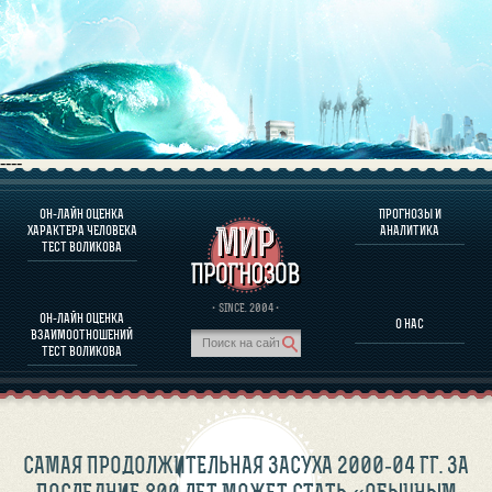
----
ОН-ЛАЙН ОЦЕНКА
ПРОГНОЗЫ И
О ПРОГРАММЕ
ХАРАКТЕРА ЧЕЛОВЕКА
АНАЛИТИКА
ТЕСТ ВОЛИКОВА
ОЦЕНКА ХАРАКТЕРA ЧЕЛОВЕКА
ОЦЕНКА ХАРАКТЕРА ВЫДАЮЩИХСЯ ЛИЧНОСТЕЙ
О ПРОГРАММЕ
· SINCE. 2004 ·
ОН-ЛАЙН ОЦЕНКА
О НАС
ТЕСТ НА СОВМЕСТИМОСТЬ ВОЛИКОВА
ВЗАИМООТНОШЕНИЙ
ПРОГНОЗЫ И АНАЛИТИКА
ТЕСТ ВОЛИКОВА
САМАЯ ПРОДОЛЖИТЕЛЬНАЯ ЗАСУХА 2000-04 ГГ. ЗА