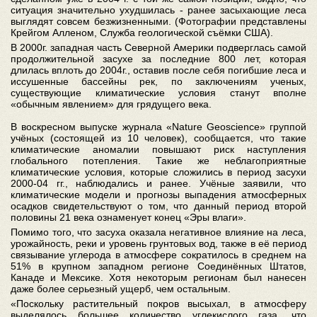
ситуация значительно ухудшилась - ранее засыхающие леса
выглядят совсем безжизненными. (Фотографии представлены
Крейгом Алленом, Служба геологической съёмки США).
В 2000г. западная часть Северной Америки подверглась самой
продолжительной засухе за последние 800 лет, которая
длилась вплоть до 2004г., оставив после себя погибшие леса и
иссушенные бассейны рек, по заключениям ученых,
существующие климатические условия станут вполне
«обычным явлением» для грядущего века.
В воскресном выпуске журнала «Nature Geoscience» группой
учёных (состоящей из 10 человек), сообщается, что такие
климатические аномалии повышают риск наступления
глобального потепления. Такие же неблагоприятные
климатические условия, которые сложились в период засухи
2000-04 гг., наблюдались и ранее. Учёные заявили, что
климатические модели и прогнозы выпадения атмосферных
осадков свидетельствуют о том, что данный период второй
половины 21 века ознаменует конец «Эры влаги».
Помимо того, что засуха оказала негативное влияние на леса,
урожайность, реки и уровень грунтовых вод, также в её период
связывание углерода в атмосфере сократилось в среднем на
51% в крупном западном регионе Соединённых Штатов,
Канаде и Мексике. Хотя некоторым регионам был нанесен
даже более серьезный ущерб, чем остальным.
«Поскольку растительный покров высыхал, в атмосферу
выделялось большее количество углекислого газа, что