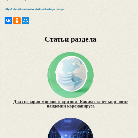
http://future24.ru/svoistva-chelovecheskogo-mozga
Статьи раздела
Два сценария мирового кризиса. Каким станет мир после
пандемии коронавируса