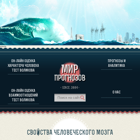
----
ОН-ЛАЙН ОЦЕНКА
ПРОГНОЗЫ И
О ПРОГРАММЕ
ХАРАКТЕРА ЧЕЛОВЕКА
АНАЛИТИКА
ТЕСТ ВОЛИКОВА
ОЦЕНКА ХАРАКТЕРA ЧЕЛОВЕКА
ОЦЕНКА ХАРАКТЕРА ВЫДАЮЩИХСЯ ЛИЧНОСТЕЙ
О ПРОГРАММЕ
· SINCE. 2004 ·
ОН-ЛАЙН ОЦЕНКА
О НАС
ТЕСТ НА СОВМЕСТИМОСТЬ ВОЛИКОВА
ВЗАИМООТНОШЕНИЙ
ПРОГНОЗЫ И АНАЛИТИКА
ТЕСТ ВОЛИКОВА
СВОЙСТВА ЧЕЛОВЕЧЕСКОГО МОЗГА