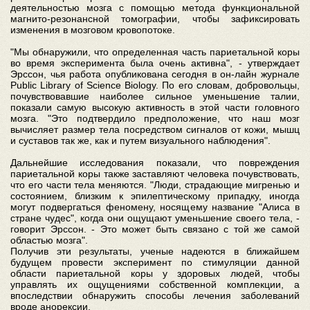
деятельностью мозга с помощью метода функциональной
магнито-резонансной томографии, чтобы зафиксировать
изменения в мозговом кровопотоке.
"Мы обнаружили, что определенная часть париетальной коры
во время эксперимента была очень активна", - утверждает
Эрссон, чья работа опубликована сегодня в он-лайн журнале
Public Library of Science Biology. По его словам, добровольцы,
почувствовавшие наиболее сильное уменьшение талии,
показали самую высокую активность в этой части головного
мозга. "Это подтвердило предположение, что наш мозг
вычисляет размер тела посредством сигналов от кожи, мышц
и суставов так же, как и путем визуального наблюдения".
Дальнейшие исследования показали, что повреждения
париетальной коры также заставляют человека почувствовать,
что его части тела меняются. "Люди, страдающие мигренью и
состоянием, близким к эпилептическому припадку, иногда
могут подвергаться феномену, носящему название "Алиса в
стране чудес", когда они ощущают уменьшение своего тела, -
говорит Эрссон. - Это может быть связано с той же самой
областью мозга".
Получив эти результаты, ученые надеются в ближайшем
будущем провести эксперимент по стимуляции данной
области париетальной коры у здоровых людей, чтобы
управлять их ощущениями собственной комплекции, а
впоследствии обнаружить способы лечения заболеваний
вроде анорексии.