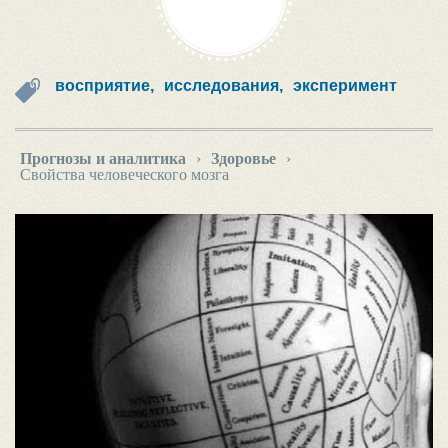
восприятие,
исследования,
эксперимент
Прогнозы и аналитика
›
Здоровье
›
Свойства человеческого мозга