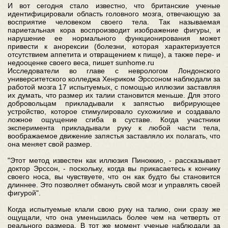
И вот сегодня стало известно, что британские ученые
идентифицировали область головного мозга, отвечающую за
восприятие человеком своего тела. Так называемая
париетальная кора воспроизводит изображение фигуры, и
нарушение ее нормального функционирования может
привести к анорексии (болезни, которая характеризуется
отсутствием аппетита и отвращением к пище), а также пере- и
недооценке своего веса, пишет sunhome.ru
Исследователи во главе с неврологом Лондонского
университетского колледжа Хенриком Эрссоном наблюдали за
работой мозга 17 испытуемых, с помощью иллюзии заставляя
их думать, что размер их талии становится меньше. Для этого
добровольцам прикладывали к запястью вибрирующее
устройство, которое стимулировало сухожилие и создавало
ложное ощущение сгиба в суставе. Когда участники
эксперимента прикладывали руку к любой части тела,
воображаемое движение запястья заставляло их полагать, что
она меняет свой размер.
"Этот метод известен как иллюзия Пиноккио, - рассказывает
доктор Эрссон, - поскольку, когда вы прикасаетесь к кончику
своего носа, вы чувствуете, что он как будто бы становится
длиннее. Это позволяет обмануть свой мозг и управлять своей
фигурой".
Когда испытуемые клали свою руку на талию, они сразу же
ощущали, что она уменьшилась более чем на четверть от
реального размера. В тот же момент ученые наблюдали за