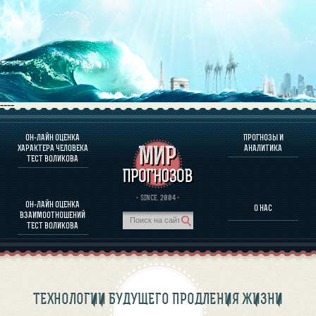
----
ОН-ЛАЙН ОЦЕНКА
ПРОГНОЗЫ И
О ПРОГРАММЕ
ХАРАКТЕРА ЧЕЛОВЕКА
АНАЛИТИКА
ТЕСТ ВОЛИКОВА
ОЦЕНКА ХАРАКТЕРA ЧЕЛОВЕКА
ОЦЕНКА ХАРАКТЕРА ВЫДАЮЩИХСЯ ЛИЧНОСТЕЙ
О ПРОГРАММЕ
· SINCE. 2004 ·
ОН-ЛАЙН ОЦЕНКА
О НАС
ТЕСТ НА СОВМЕСТИМОСТЬ ВОЛИКОВА
ВЗАИМООТНОШЕНИЙ
ПРОГНОЗЫ И АНАЛИТИКА
ТЕСТ ВОЛИКОВА
ТЕХНОЛОГИИ БУДУЩЕГО ПРОДЛЕНИЯ ЖИЗНИ