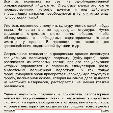
Все мы появились на свет из одной-единственной
оплодотворенной яйцеклетки. Стволовые клетки это клетки
предшественники, которые делятся и под действием
управляющих сигналов преобразуются в те или иные виды
человеческих тканей.
Уже есть возможность получить культуру клеток, какой-нибудь
ткани. Но орган это не однородная структура. Нужно
совместить отдельные клетки таким образом, чтобы
обнаружились те необходимые характеристики, которые
имеются у органа. В частности, что касается его
кровоснабжения, эндокринной функции, и др.
Современная технология выращивания органов используют
специальную полимерную подложку (губку-каркас), орган
развивается из стволовых клеток, процесс специализации
которых управляется с помощью стимуляторов роста,
выделяемых полимерной подложкой. А как только
формирующийся орган приобретает необходимую структуру и
форму, полимерная основа, которая на самом деле делается
из нестойких материалов, растворяется, не мешая клеткам
развиваться.
Ученые научились создавать и приживлять лабораторным
животным искусственные ткани с настоящей кровеносной
системой, им удалось создать сеть артерий, вен и капилляров,
которая в некоторых местах достигает толщины всего в десять
микрон. Такие ткани в ходе эксперимента успешно