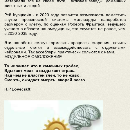
материала все на своем пути, включая заводы, домашних
животных и людей.
Рей Курцвейл - к 2020 году появится возможность поместить
внутри кровеносной системы миллиарды нанороботов
размером с клетку, по оценкам Роберта Фрайтаса, ведущего
ученого в области наномедицины, это случится не ранее, чем
в 2030-2035 году.
Эти наноботы смогут тормозить процессы старения, лечить
отдельные клетки и взаимодействовать с отдельными
нейронами. Так ассеблеры практически сольются с нами.
МОДУЛЬНОЕ ОМОЛОЖЕНИЕ.
То не живет, что в каменных гробах,
Вдыхает мрак, а выдыхает страх...
Над чем не властен тлен, то не живо.
Смерть, ожидает смерть, скорей всего.
Н.Р.Lovecraft