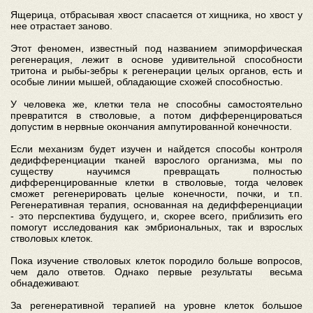
Ящерица, отбрасывая хвост спасается от хищника, но хвост у
нее отрастает заново.
Этот феномен, известный под названием эпиморфическая
регенерация, лежит в основе удивительной способности
тритона и рыбы-зебры к регенерации целых органов, есть и
особые линии мышей, обладающие схожей способностью.
У человека же, клетки тела не способны самостоятельно
превратится в стволовые, а потом дифференцироваться
допустим в нервные окончания ампутированной конечности.
Если механизм будет изучен и найдется способы контроля
дедифференциации тканей взрослого организма, мы по
существу научимся превращать полностью
дифференцированные клетки в стволовые, тогда человек
сможет регенерировать целые конечности, почки, и т.п.
Регенеративная терапия, основанная на дедифференциации
- это перспектива будущего, и, скорее всего, приблизить его
помогут исследования как эмбриональных, так и взрослых
стволовых клеток.
Пока изучение стволовых клеток породило больше вопросов,
чем дало ответов. Однако первые результаты весьма
обнадеживают.
За регенеративной терапией на уровне клеток большое