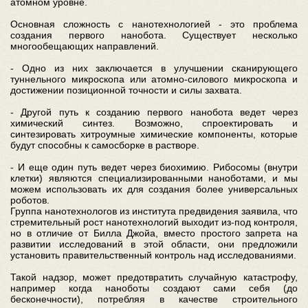
атомном уровне.
Основная сложность с нанотехнологией - это проблема
создания первого нанобота. Существует несколько
многообещающих направлений.
- Одно из них заключается в улучшении сканирующего
туннельного микроскопа или атомно-силового микроскопа и
достижении позиционной точности и силы захвата.
- Другой путь к созданию первого нанобота ведет через
химический синтез. Возможно, спроектировать и
синтезировать хитроумные химические компоненты, которые
будут способны к самосборке в растворе.
- И еще один путь ведет через биохимию. Рибосомы (внутри
клетки) являются специализированными наноботами, и мы
можем использовать их для создания более универсальных
роботов.
Группа нанотехнологов из института предвидения заявила, что
стремительный рост нанотехнологий выходит из-под контроля,
но в отличие от Билла Джойа, вместо простого запрета на
развитии исследований в этой области, они предложили
установить правительственный контроль над исследованиями.
Такой надзор, может предотвратить случайную катастрофу,
например когда наноботы создают сами себя (до
бесконечности), потребляя в качестве строительного