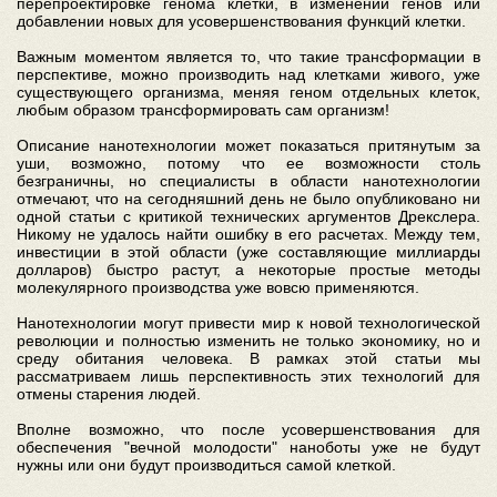
перепроектировке генома клетки, в изменении генов или
добавлении новых для усовершенствования функций клетки.
Важным моментом является то, что такие трансформации в
перспективе, можно производить над клетками живого, уже
существующего организма, меняя геном отдельных клеток,
любым образом трансформировать сам организм!
Описание нанотехнологии может показаться притянутым за
уши, возможно, потому что ее возможности столь
безграничны, но специалисты в области нанотехнологии
отмечают, что на сегодняшний день не было опубликовано ни
одной статьи с критикой технических аргументов Дрекслера.
Никому не удалось найти ошибку в его расчетах. Между тем,
инвестиции в этой области (уже составляющие миллиарды
долларов) быстро растут, а некоторые простые методы
молекулярного производства уже вовсю применяются.
Нанотехнологии могут привести мир к новой технологической
революции и полностью изменить не только экономику, но и
среду обитания человека. В рамках этой статьи мы
рассматриваем лишь перспективность этих технологий для
отмены старения людей.
Вполне возможно, что после усовершенствования для
обеспечения "вечной молодости" наноботы уже не будут
нужны или они будут производиться самой клеткой.