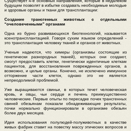
Существует 4-е основных направления, которые в недалеком
будущем позволят в избытке создавать необходимые молодые
и здоровые органы и ткани для трансплантации:
Создание трансгенных животных с отдельными
“очеловеченными” органами
Одна из бурно развивающихся биотехнологий, называется
ксенотрансплантацией. Говоря сухим языком определений -
это трансплантация человеку тканей и органов от животных.
Ученые надеются, что химеры (организмы состоящие из
генетически разнородных тканей), которых они создают,
смогут предоставить клетки, генетически идентичные клеткам
пациентов, для восстановления поврежденных органов, а
возможно, и целые органы. Конечно, не исключено иммунное
отторжение части клеток, однако это не является
непреодолимой проблемой.
Уже выращиваются свиньи, в которых течет человеческая
кровь, и овцы, чьи сердце и печень преимущественно
человеческие. Первые опыты по пересадке почек трансгенных
свиней обезьянам показали обнадеживающие результаты,
почки нормально функционировали в организме обезьян
более двух месяцев.
Идея использования полулюдей-полуживотных в качестве
живых фабрик ставит на повестку массу этических вопросов и