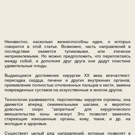
Неизвестно, насколько жизнеспособны идеи, о которых
говорится в этой статье. Возможно, часть направлений в
последствии окажется тупиковыми, или этически
неприемлемыми. Но можно предположить, что переплетаясь
между собой, и дополняя друг друга они дадут поистине
удивительные плоды.
Выдающиеся достижения хирургии XX века впечатляют:
пересадка сердца, печени и других внутренних органов,
приживление полностью отчлененных пальцев и кисти, замена
поврежденных суставов на искусственные и многое другое.
Технологии развиваются, перспективы хирургии огромны, она
движется вперед семимильными шагами, и вероятно
довольно скоро “запретные” для хирургического
вмешательства зоны исчезнут. Это позволит заменять
стареющие изношенные органы, кожу, ткани, и др. на
молодые и здоровые.
Существует целый ряд направлений, которые позволят в