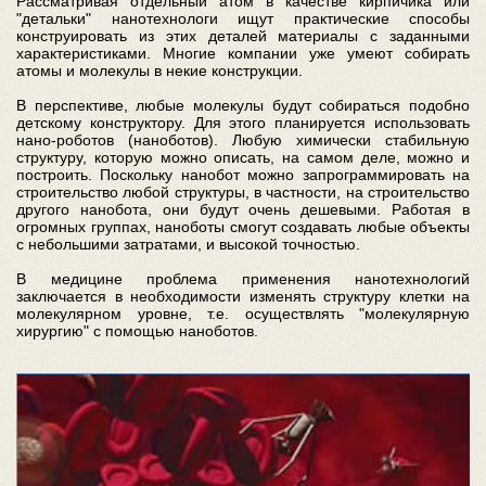
Рассматривая отдельный атом в качестве кирпичика или
"детальки" нанотехнологи ищут практические способы
конструировать из этих деталей материалы с заданными
характеристиками. Многие компании уже умеют собирать
атомы и молекулы в некие конструкции.
В перспективе, любые молекулы будут собираться подобно
детскому конструктору. Для этого планируется использовать
нано-роботов (наноботов). Любую химически стабильную
структуру, которую можно описать, на самом деле, можно и
построить. Поскольку нанобот можно запрограммировать на
строительство любой структуры, в частности, на строительство
другого нанобота, они будут очень дешевыми. Работая в
огромных группах, наноботы смогут создавать любые объекты
с небольшими затратами, и высокой точностью.
В медицине проблема применения нанотехнологий
заключается в необходимости изменять структуру клетки на
молекулярном уровне, т.е. осуществлять "молекулярную
хирургию" с помощью наноботов.