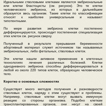
Идеальными стволовыми клетками являются эмбриональные
или клетки бластоцисты (см. рисунок). Это те клетки
человеческого эмбриона, из которых в дальнейшем
образуется весь организм. Такие клетки по классификации
относят к наиболее универсальным и называют
типотентными.
По мере развития эмбриона клетки постепенно
дифференцируются, происходит постепенная специализация
этих клеток см. рисунок сверху.
Полученный в результате прерывания беременности
абортивный материал служит источником так называемых
эмбриональных, либо фетальных, стволовых клеток.
Эти клетки нашли активное применение в клеточных
технологиях лечения различных болезней. Клетки
однодневного эмбриона способны дифференцироваться в
любой из около 220 типов клеток, образующих человеческое
тело.
Коротко о основных сложностях
Существует много методов получения и разновидности
стволовых клеток, наряду с этим существуют и проблемы.
Например, стволовые клетки могут вызвать иммунную
реакцию со стороны организма. Подобно клеткам
трансплантированных органов, они несут на своей