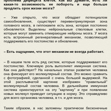
проблема дефицита клеток. Как вы думаете, есть ли
какая-то возможность ее побороть и еще больше
продлить срок жизни мозга?
– Уже открыто, что мозг обладает потенциалом
самообновления, существует перивентрикулярная зона
головного мозга, в гиппокампе есть зона, которая постоянно
обновляется. Выделены нейрональные стволовые клетки,
которые могут заменить отмирающие нейроны мозга. У мозга
есть встроенный регенеративный механизм, позволяющий
поддерживать его постоянство и обновление.
– Есть ощущение, что этот механизм не всегда работает.
– В нашем теле есть ряд систем, которые поддерживают его
постоянство. Ключевую роль выполняет иммунная система.
Как она действует? На начальных этапах развития человека
она фиксирует его молекулярный состав. Это можно сравнить
с фотографией, сделанной с очень большой выдержкой. На
этой расплывчатой картинке изображен "правильный"
молекулярный состав человека. В дальнейшем иммунная
система ориентируется на эту "картинку" и при появлении
новых молекул приводит ситуацию в норму. Это справедливо
для всего организма человека, в т.ч. и для мозга.
Таким образом, в нас заложены практически бесконечные