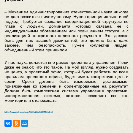
– Механизм администрирования отечественной науки никогда
не даст развиться ничему новому. Нужен принципиально иной
подход. Требуется создание координационной структуры во
главе с людьми, доминанта которых связана не с
индивидуальным обогащением или повышением статуса, а с
реализацией конкретного полезного результата. Это должно
быть для них высшей доминантой, это должно быть даже
важнее, чем безопасность. Нужен коллектив людей,
объединенный этим принципом.
У нас наука делается вне рамок проектного управления. Люди
даже не знают, что это такое. На мой взгляд, нужно создавать
не центр, а проектный офис, который будет работать по всем
правилам проектного офиса, будет иметь конкретную цель и
сроки. Сроки должны быть измеримые, достижимые,
привязанные ко времени и ориентированные на результат.
Должна быть комплексная система управления проектами,
информационная система, которая позволяет все это
мониторить и отслеживать
http://www.dni.ru/tech/2011/2/27/208099.html