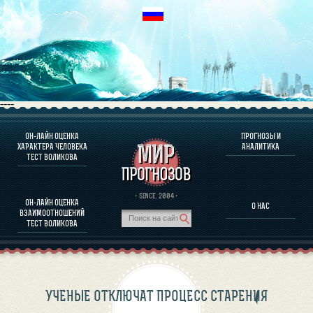
----
ОН-ЛАЙН ОЦЕНКА
ПРОГНОЗЫ И
О ПРОГРАММЕ
ХАРАКТЕРА ЧЕЛОВЕКА
АНАЛИТИКА
ТЕСТ ВОЛИКОВА
ОЦЕНКА ХАРАКТЕРA ЧЕЛОВЕКА
ОЦЕНКА ХАРАКТЕРА ВЫДАЮЩИХСЯ ЛИЧНОСТЕЙ
О ПРОГРАММЕ
· SINCE. 2004 ·
ОН-ЛАЙН ОЦЕНКА
О НАС
ТЕСТ НА СОВМЕСТИМОСТЬ ВОЛИКОВА
ВЗАИМООТНОШЕНИЙ
ПРОГНОЗЫ И АНАЛИТИКА
ТЕСТ ВОЛИКОВА
УЧЕНЫЕ ОТКЛЮЧАТ ПРОЦЕСС СТАРЕНИЯ