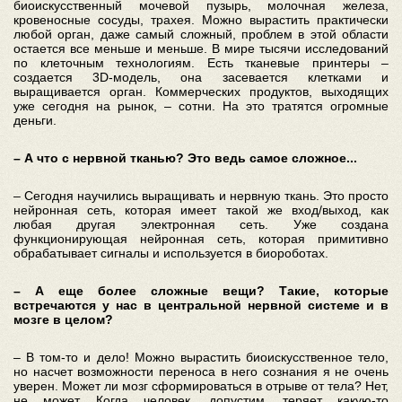
биоискусственный мочевой пузырь, молочная железа,
кровеносные сосуды, трахея. Можно вырастить практически
любой орган, даже самый сложный, проблем в этой области
остается все меньше и меньше. В мире тысячи исследований
по клеточным технологиям. Есть тканевые принтеры –
создается 3D-модель, она засевается клетками и
выращивается орган. Коммерческих продуктов, выходящих
уже сегодня на рынок, – сотни. На это тратятся огромные
деньги.
– А что с нервной тканью? Это ведь самое сложное...
– Сегодня научились выращивать и нервную ткань. Это просто
нейронная сеть, которая имеет такой же вход/выход, как
любая другая электронная сеть. Уже создана
функционирующая нейронная сеть, которая примитивно
обрабатывает сигналы и используется в биороботах.
– А еще более сложные вещи? Такие, которые
встречаются у нас в центральной нервной системе и в
мозге в целом?
– В том-то и дело! Можно вырастить биоискусственное тело,
но насчет возможности переноса в него сознания я не очень
уверен. Может ли мозг сформироваться в отрыве от тела? Нет,
не может. Когда человек, допустим, теряет какую-то