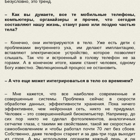
Безусловно, это тренд.
– Как вы думаете, все те мобильные телефоны,
компьютеры, органайзеры и прочее, что сегодня
составляют нашу жизнь, станут рано или поздно частью
тела?
– Конечно, они интегрируются в тело. Уже есть дети с
проблемами внутреннего уха, им делают имплантацию,
вставляют электрическое устройство, которое позволяет
слышать. Так что и встроенный в голову телефон не за
горами. А в конечном итоге, каким станет человек, одному
Богу известно. Эволюционный процесс не остановить.
– А что еще может интегрироваться в тело со временем?
– Мне кажется, что все наиболее современные и
совершенные системы. Проблема сейчас в скорости
обработки данных, эффективности хранения. Пока ничего
эффективнее, чем нейронная сеть, никто не придумал.
Человек – это совершеннейший биокомпьютер. Например, до
сих пор никто не сделал фотоэлементов, аналогичных
сетчатке глаза, с такими же свойствами, такой же скоростью и
самообновлением и чтобы работал почти 70 лет без сбоев.
Собственно, даже телефон стареет и за два-три года выходит
из строя. А мы используем организм каждый день, и он