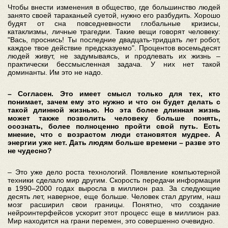
Чтобы внести изменения в общество, где большинство людей
занято своей тараканьей суетой, нужно его разбудить. Хорошо
будят от сна повседневности глобальные кризисы,
катаклизмы, личные трагедии. Такие вещи говорят человеку:
"Вась, проснись! Ты последние двадцать-тридцать лет робот,
каждое твое действие предсказуемо". Процентов восемьдесят
людей живут, не задумываясь, и продлевать их жизнь –
практически бессмысленная задача. У них нет такой
доминанты. Им это не надо.
– Согласен. Это имеет смысл только для тех, кто
понимает, зачем ему это нужно и что он будет делать с
такой длинной жизнью. Но эта более длинная жизнь
может также позволить человеку больше понять,
осознать, более полноценно пройти свой путь. Есть
мнение, что с возрастом люди становятся мудрее. А
энергии уже нет. Дать людям больше времени – разве это
не чудесно?
– Это уже дело роста технологий. Появление компьютерной
техники сделало мир другим. Скорость передачи информации
в 1990–2000 годах выросла в миллион раз. За следующие
десять лет, наверное, еще больше. Человек стал другим, наш
мозг расширил свои границы. Понятно, что создание
нейроинтерфейсов ускорит этот процесс еще в миллион раз.
Мир находится на грани перемен, это совершенно очевидно.