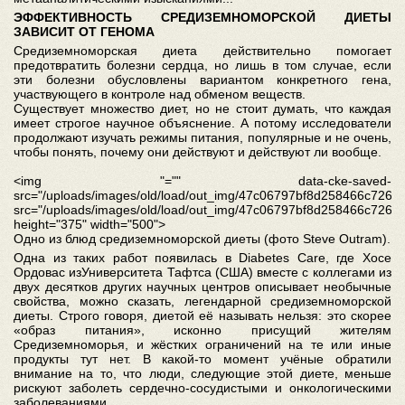
ЭФФЕКТИВНОСТЬ СРЕДИЗЕМНОМОРСКОЙ ДИЕТЫ
ЗАВИСИТ ОТ ГЕНОМА
Средиземноморская диета действительно помогает
предотвратить болезни сердца, но лишь в том случае, если
эти болезни обусловлены вариантом конкретного гена,
участвующего в контроле над обменом веществ.
Существует множество диет, но не стоит думать, что каждая
имеет строгое научное объяснение. А потому исследователи
продолжают изучать режимы питания, популярные и не очень,
чтобы понять, почему они действуют и действуют ли вообще.
<img "="" data-cke-saved-
src="/uploads/images/old/load/out_img/47c06797bf8d258466c726
src="/uploads/images/old/load/out_img/47c06797bf8d258466c726
height="375" width="500">
Одно из блюд средиземноморской диеты (фото Steve Outram).
Одна из таких работ появилась в Diabetes Care, где Хосе
Ордовас изУниверситета Тафтса (США) вместе с коллегами из
двух десятков других научных центров описывает необычные
свойства, можно сказать, легендарной средиземноморской
диеты. Строго говоря, диетой её называть нельзя: это скорее
«образ питания», исконно присущий жителям
Средиземноморья, и жёстких ограничений на те или иные
продукты тут нет. В какой-то момент учёные обратили
внимание на то, что люди, следующие этой диете, меньше
рискуют заболеть сердечно-сосудистыми и онкологическими
заболеваниями.