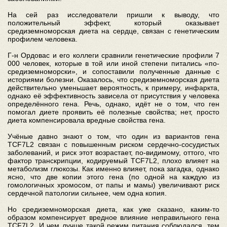
На сей раз исследователи пришли к выводу, что
положительный эффект, который оказывает
средиземноморская диета на сердце, связан с генетическим
профилем человека.
Г-н Ордовас и его коллеги сравнили генетические профили 7
000 человек, которые в той или иной степени питались «по-
средиземноморски», и сопоставили полученные данные с
историями болезни. Оказалось, что средиземноморская диета
действительно уменьшает вероятность, к примеру, инфаркта,
однако её эффективность зависела от присутствия у человека
определённого гена. Речь, однако, идёт не о том, что ген
помогал диете проявить её полезные свойства; нет, просто
диета компенсировала вредные свойства гена.
Учёные давно знают о том, что один из вариантов гена
TCF7L2 связан с повышенным риском сердечно-сосудистых
заболеваний, и риск этот возрастает, по-видимому, оттого, что
фактор транскрипции, кодируемый TCF7L2, плохо влияет на
метаболизм глюкозы. Как именно влияет, пока загадка, однако
ясно, что две копии этого гена (по одной на каждую из
гомологичных хромосом, от папы и мамы) увеличивают риск
сердечной патологии сильнее, чем одна копия.
Но средиземноморская диета, как уже сказано, каким-то
образом компенсирует вредное влияние неправильного гена
TCF7L2. И чем лучше такой режим питания соблюдался, тем