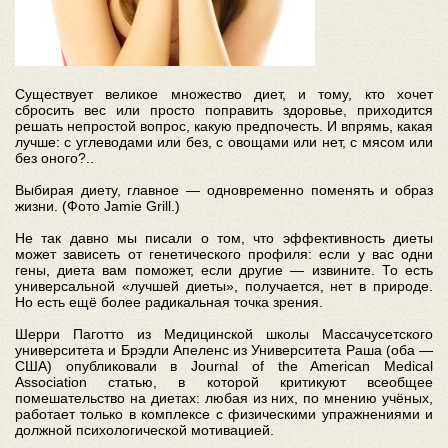
Существует великое множество диет, и тому, кто хочет
сбросить вес или просто поправить здоровье, приходится
решать непростой вопрос, какую предпочесть. И впрямь, какая
лучше: с углеводами или без, с овощами или нет, с мясом или
без оного?..
Выбирая диету, главное — одновременно поменять и образ
жизни. (Фото Jamie Grill.)
Не так давно мы писали о том, что эффективность диеты
может зависеть от генетического профиля: если у вас одни
гены, диета вам поможет, если другие — извините. То есть
универсальной «лучшей диеты», получается, нет в природе.
Но есть ещё более радикальная точка зрения.
Шерри Паготто из Медицинской школы Массачусетского
университета и Брэдли Апеленс из Университета Раша (оба —
США) опубликовали в Journal of the American Medical
Association статью, в которой критикуют всеобщее
помешательство на диетах: любая из них, по мнению учёных,
работает только в комплексе с физическими упражнениями и
должной психологической мотивацией.