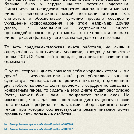
больше было у сердца шансов остаться здоровым.
Питавшиеся «по-средиземноморски» имели в крови меньше
жиров и липопротеинов низкой плотности, которые, как
считается, и обеспечивают сужение просвета сосудов и
ухудшение кровоснабжения. При этом, например, другая
диета, с уменьшенным содержанием жиров,
противодействовать гену не могла: хотя человек и ел мало
жиров, риск инфаркта у него оставался довольно высоким.
То есть средиземноморская диета работала, но лишь в
определённых генетических условиях, а когда у человека с
геном TCF7L2 было всё в порядке, она никакого влияния не
оказывала.
С одной стороны, диета показала себя с хорошей стороны, а с
другой — исследователи ещё раз убедились, что не
существует универсального режима питания, подходящего
для любого человека. Если проблемы с сердцем не связаны с
конкретным геном, то сидеть на этой диете будет бесполезно
(хотя, может быть, вам и понравится такая еда). Не
исключено, что и для всех остальных диет существуют свои
генетические профили, то есть такой набор вариантов неких
генов, при которых соответствующий режим питания может
проявить свои полезные свойства.
http://compulenta.computerra.ru/chelovek/meditsina/10008636/
http://compulenta.computerra.ru/chelovek/meditsina/10008507/