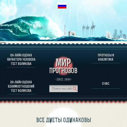
----
ОН-ЛАЙН ОЦЕНКА
ПРОГНОЗЫ И
О ПРОГРАММЕ
ХАРАКТЕРА ЧЕЛОВЕКА
АНАЛИТИКА
ТЕСТ ВОЛИКОВА
ОЦЕНКА ХАРАКТЕРA ЧЕЛОВЕКА
ОЦЕНКА ХАРАКТЕРА ВЫДАЮЩИХСЯ ЛИЧНОСТЕЙ
О ПРОГРАММЕ
· SINCE. 2004 ·
ОН-ЛАЙН ОЦЕНКА
О НАС
ТЕСТ НА СОВМЕСТИМОСТЬ ВОЛИКОВА
ВЗАИМООТНОШЕНИЙ
ПРОГНОЗЫ И АНАЛИТИКА
ТЕСТ ВОЛИКОВА
ВСЕ ДИЕТЫ ОДИНАКОВЫ