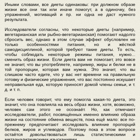
Иными словами, все диеты одинаковы: при должном образе
жизни все они так или иначе помогут, а в одиночку, без
упражнений, мотиваций и пр. ни одна не даст нужного
результата.
Исследователи согласны, что некоторые диеты (например,
вегетарианская или рыбно-вегетарианская) помогают надолго
сбросить вес, однако в этом случае эффект обусловлен не
только особенностями питания, но и жёсткой
самодисциплиной, которой требуют такие диеты. То есть,
чтобы соблюдать некоторые режимы питания, нужно...
сменить образ жизни. Если диета вам не помогает, это вовсе
не значит, что вы употребляете, например, жиры и белки не в
той пропорции, которая вам нужна. Это значит, что вы
слишком часто едите, что у вас нет времени на правильную
готовку и физические упражнения, что вас постоянно искушает
неправильная еда, которую приносят домой члены семьи, и т.
д. и т. п.
Если человек говорит, что ему помогла какая-то диета, это
значит, что она повлияла на весь образ жизни, хотя, возможно,
человек сам этого не осознаёт. Но, как отмечают
исследователи, работ, посвящённых именно влиянию образа
жизни на состояние обмена веществ, пока ещё мало: все по-
прежнему предпочитают исследовать влияние пропорций
белков, жиров и углеводов. Поэтому пока в этом вопросе
остаётся довольствоваться лишь статистическими и
метааналитическими изысканиями...