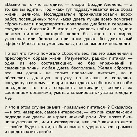
«Важно не то, что вы едите, — говорит Брэдли Апеленс, — а
то, как вы едите». Под «как» тут подразумевается весь образ
жизни, целиком. Исследователи проанализировали ворох
работ, посвящённых тому, какая диета лучше всего помогает
сбросить вес и предотвратить появление диабета и сердечно-
сосудистых болезней. В итоге не удалось найти ни одного
режима питания, который делал бы акцент на жирах,
углеводах или белках и при этом давал бы длительный
эффект. Масса тела уменьшалась, но ненамного и ненадолго.
Но вот что точно помогало сбросить вес, так это изменения в
пресловутом образе жизни. Разумеется, рацион питания —
одна из его составляющих, но без упражнений и
самодисциплины любая диета бесполезна. Желая сбросить
вес, вы должны не только правильно питаться, но и
обеспечить должную нагрузку на мышцы и сердечно-
сосудистую систему — и при этом отдавать себе отчёт в своём
поведении, то есть сохранять мотивацию, следить за
состоянием организма, уметь анализировать чувство голода и
т. д.
И что в этом случае значит «правильно питаться»? Оказалось
— и это, наверное, самое интересное, — что при комплексном
подходе вид диеты не играет никакой роли. Это может быть
низкоуглеводная, или низкожировая, или ещё какая-то диета
— любая будет кстати, любая поможет удержать вес в рамках
и предотвратить диабет.