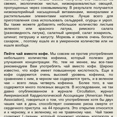
свежих, экологически чистых, низкокрахмалистых овощей,
пропущенных через соковыжималку. В результате получается
низкокалорийный насыщенный витаминами, минералами и
растительными элементами напиток. Лучше всего для
приготовления сока использовать сельдерей, огурцы и укроп.
Вы также можете добавлять небольшое количество листьев
зеленого или красного латука, римского салата
(разновидность латука), салатный цикорий, салат эскариоль,
шпинат, петрушку и капусту. Морковь и свекла очень богаты
сахаром, , поэтому ешьте их в умеренном количестве или не
ешьте вообще.
Пейте чай вместо кофе.
Мы совсем не против употребления
небольшого количества кофеина, который полезен для
улучшения концентрации. Но, тем не менее, мы все-таки
рекомендуем Вам употреблять чай вместо кофе. Широко
известно, что кофе имеет повышенную кислотность. Еще в
кофе содержится очень высокий уровень кофеина, по
сравнению с ним, в черном чае содержится треть, и в зеленом
чае – всего лишь четверть кофеина. Более того, в чае
содержится много полезных веществ. В исследовании, не так
давно опубликованном в журнале Circullation, журнал
Американской Кардиологической Ассоциации (American Heart
Association), говориться о том, что употребление хотя бы двух
чашек чая в день способствует снижению риска смерти от
сердечного приступа на 44 процента. Это открытие относится
и к черному, и к зеленому, но не травяному чаю. Чай также
содержит L-тианин, который понижает уровень кортизола и