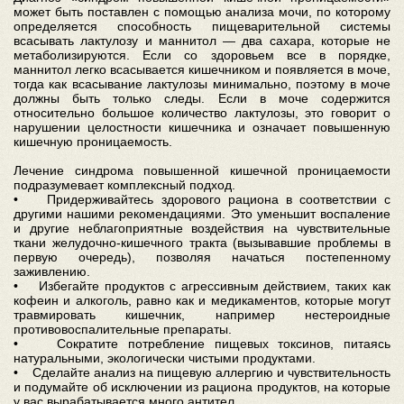
может быть поставлен с помощью анализа мочи, по которому
определяется способность пищеварительной системы
всасывать лактулозу и маннитол — два сахара, которые не
метаболизируются. Если со здоровьем все в порядке,
маннитол легко всасывается кишечником и появляется в моче,
тогда как всасывание лактулозы минимально, поэтому в моче
должны быть только следы. Если в моче содержится
относительно большое количество лактулозы, это говорит о
нарушении целостности кишечника и означает повышенную
кишечную проницаемость.
Лечение синдрома повышенной кишечной проницаемости
подразумевает комплексный подход.
• Придерживайтесь здорового рациона в соответствии с
другими нашими рекомендациями. Это уменьшит воспаление
и другие неблагоприятные воздействия на чувствительные
ткани желудочно-кишечного тракта (вызывавшие проблемы в
первую очередь), позволяя начаться постепенному
заживлению.
• Избегайте продуктов с агрессивным действием, таких как
кофеин и алкоголь, равно как и медикаментов, которые могут
травмировать кишечник, например нестероидные
противовоспалительные препараты.
• Сократите потребление пищевых токсинов, питаясь
натуральными, экологически чистыми продуктами.
• Сделайте анализ на пищевую аллергию и чувствительность
и подумайте об исключении из рациона продуктов, на которые
у вас вырабатывается много антител.