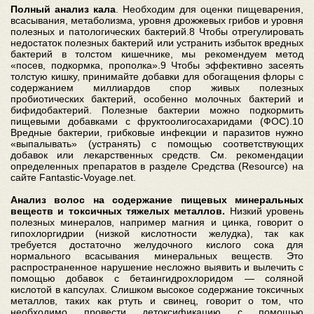
Полный анализ кала
. Необходим для оценки пищеварения,
всасывания, метаболизма, уровня дрожжевых грибов и уровня
полезных и патологических бактерий.8 Чтобы отрегулировать
недостаток полезных бактерий или устранить избыток вредных
бактерий в толстом кишечнике, мы рекомендуем метод
«посев, подкормка, прополка».9 Чтобы эффективно засеять
толстую кишку, принимайте добавки для обогащения флоры с
содержанием миллиардов спор живых полезных
пробиотических бактерий, особенно молочных бактерий и
бифидобактерий. Полезные бактерии можно подкормить
пищевыми добавками с фруктоолигосахаридами (ФОС).10
Вредные бактерии, грибковые инфекции и паразитов нужно
«выпалывать» (устранять) с помощью соответствующих
добавок или лекарственных средств. См. рекомендации
определенных препаратов в разделе Средства (Resource) на
сайте Fantastic-Voyage.net.
Анализ волос на содержание пищевых минеральных
веществ и токсичных тяжелых металлов.
Низкий уровень
полезных минералов, например магния и цинка, говорит о
гипохлоргидрии (низкой кислотности желудка), так как
требуется достаточно желудочного кислого сока для
нормального всасывания минеральных веществ. Это
распространенное нарушение несложно выявить и вылечить с
помощью добавок с бетаингидрохлоридом — соляной
кислотой в капсулах. Слишком высокое содержание токсичных
металлов, таких как ртуть и свинец, говорит о том, что
необходимо провести детоксификацию с помощью