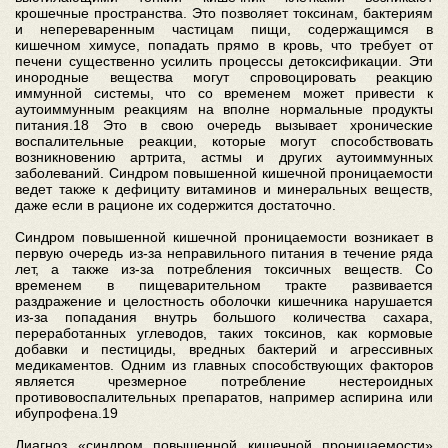
крошечные пространства. Это позволяет токсинам, бактериям
и непереваренным частицам пищи, содержащимся в
кишечном химусе, попадать прямо в кровь, что требует от
печени существенно усилить процессы детоксификации. Эти
инородные вещества могут спровоцировать реакцию
иммунной системы, что со временем может привести к
аутоиммунным реакциям на вполне нормальные продукты
питания.18 Это в свою очередь вызывает хронические
воспалительные реакции, которые могут способствовать
возникновению артрита, астмы и других аутоиммунных
заболеваний. Синдром повышенной кишечной проницаемости
ведет также к дефициту витаминов и минеральных веществ,
даже если в рационе их содержится достаточно.
Синдром повышенной кишечной проницаемости возникает в
первую очередь из-за неправильного питания в течение ряда
лет, а также из-за потребления токсичных веществ. Со
временем в пищеварительном тракте развивается
раздражение и целостность оболочки кишечника нарушается
из-за попадания внутрь большого количества сахара,
переработанных углеводов, таких токсинов, как кормовые
добавки и пестициды, вредных бактерий и агрессивных
медикаментов. Одним из главных способствующих факторов
является чрезмерное потребление нестероидных
противовоспалительных препаратов, например аспирина или
ибупрофена.19
Диагноз «синдром повышенной кишечной проницаемости»