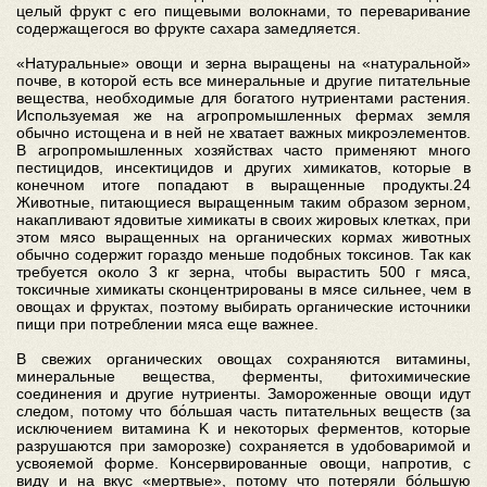
целый фрукт с его пищевыми волокнами, то переваривание
содержащегося во фрукте сахара замедляется.
«Натуральные» овощи и зерна выращены на «натуральной»
почве, в которой есть все минеральные и другие питательные
вещества, необходимые для богатого нутриентами растения.
Используемая же на агропромышленных фермах земля
обычно истощена и в ней не хватает важных микроэлементов.
В агропромышленных хозяйствах часто применяют много
пестицидов, инсектицидов и других химикатов, которые в
конечном итоге попадают в выращенные продукты.24
Животные, питающиеся выращенным таким образом зерном,
накапливают ядовитые химикаты в своих жировых клетках, при
этом мясо выращенных на органических кормах животных
обычно содержит гораздо меньше подобных токсинов. Так как
требуется около 3 кг зерна, чтобы вырастить 500 г мяса,
токсичные химикаты сконцентрированы в мясе сильнее, чем в
овощах и фруктах, поэтому выбирать органические источники
пищи при потреблении мяса еще важнее.
В свежих органических овощах сохраняются витамины,
минеральные вещества, ферменты, фитохимические
соединения и другие нутриенты. Замороженные овощи идут
следом, потому что бо́льшая часть питательных веществ (за
исключением витамина K и некоторых ферментов, которые
разрушаются при заморозке) сохраняется в удобоваримой и
усвояемой форме. Консервированные овощи, напротив, с
виду и на вкус «мертвые», потому что потеряли бо́льшую