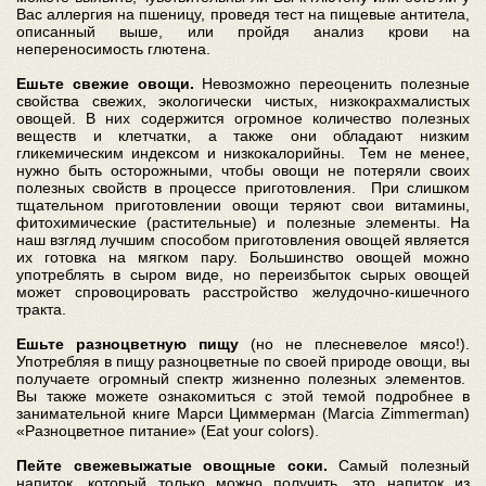
Вас аллергия на пшеницу, проведя тест на пищевые антитела,
описанный выше, или пройдя анализ крови на
непереносимость глютена.
Ешьте свежие овощи.
Невозможно переоценить полезные
свойства свежих, экологически чистых, низкокрахмалистых
овощей. В них содержится огромное количество полезных
веществ и клетчатки, а также они обладают низким
гликемическим индексом и низкокалорийны. Тем не менее,
нужно быть осторожными, чтобы овощи не потеряли своих
полезных свойств в процессе приготовления. При слишком
тщательном приготовлении овощи теряют свои витамины,
фитохимические (растительные) и полезные элементы. На
наш взгляд лучшим способом приготовления овощей является
их готовка на мягком пару. Большинство овощей можно
употреблять в сыром виде, но переизбыток сырых овощей
может спровоцировать расстройство желудочно-кишечного
тракта.
Ешьте разноцветную пищу
(но не плесневелое мясо!).
Употребляя в пищу разноцветные по своей природе овощи, вы
получаете огромный спектр жизненно полезных элементов.
Вы также можете ознакомиться с этой темой подробнее в
занимательной книге Марси Циммерман (Marcia Zimmerman)
«Разноцветное питание» (Eat your colors).
Пейте свежевыжатые овощные соки.
Самый полезный
напиток, который только можно получить, это напиток из