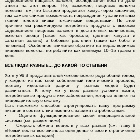
содержанием пищевых волокон; исследования пока не дали
ответа на этот вопрос. Но, возможно, пищевые волокна
полезны тем, что быстрее продвигают химус через кишечник,
тем самым снижая возможность повреждения чувствительных
тканей толстой кишки токсичными веществами. По этой
причине мы рекомендуем потреблять продукты с высоким
содержанием пищевых волокон в достаточных количествах,
включая овощи (такие как брокколи, цветная капуста и
салатная зелень) и бобовые растения (такие как бобы и
чечевица). Особенное внимание обратите на нерастворимые
пищевые волокна: потребляйте как минимум 10–15 грамм в
день.
ВСЕ ЛЮДИ РАЗНЫЕ… ДО КАКОЙ-ТО СТЕПЕНИ
Хотя у 99,8 представителей человеческого рода общий геном,
у каждого из нас свой собственный генетический профиль,
поэтому идеальный рацион у разных людей будет
различаться. К тому же у всех разные условия жизни,
потребляемые продукты или заболевания, которые влияют на
пищеварительную систему.
Есть несколько способов отрегулировать вашу программу
питания в соответствии именно с вашими потребностями:
• Оцените функционирование своей пищеварительной
системы (см. раздел ниже).
• Скорость обмена веществ у всех разная (см. главу 8
«Новый вес на всю жизнь за один день» о весе и ограничении
потребляемых калорий).