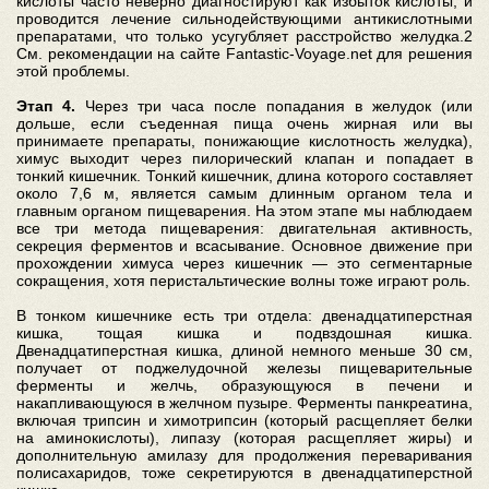
кислоты часто неверно диагностируют как избыток кислоты, и
проводится лечение сильнодействующими антикислотными
препаратами, что только усугубляет расстройство желудка.2
См. рекомендации на сайте Fantastic-Voyage.net для решения
этой проблемы.
Этап 4.
Через три часа после попадания в желудок (или
дольше, если съеденная пища очень жирная или вы
принимаете препараты, понижающие кислотность желудка),
химус выходит через пилорический клапан и попадает в
тонкий кишечник. Тонкий кишечник, длина которого составляет
около 7,6 м, является самым длинным органом тела и
главным органом пищеварения. На этом этапе мы наблюдаем
все три метода пищеварения: двигательная активность,
секреция ферментов и всасывание. Основное движение при
прохождении химуса через кишечник — это сегментарные
сокращения, хотя перистальтические волны тоже играют роль.
В тонком кишечнике есть три отдела: двенадцатиперстная
кишка, тощая кишка и подвздошная кишка.
Двенадцатиперстная кишка, длиной немного меньше 30 см,
получает от поджелудочной железы пищеварительные
ферменты и желчь, образующуюся в печени и
накапливающуюся в желчном пузыре. Ферменты панкреатина,
включая трипсин и химотрипсин (который расщепляет белки
на аминокислоты), липазу (которая расщепляет жиры) и
дополнительную амилазу для продолжения переваривания
полисахаридов, тоже секретируются в двенадцатиперстной