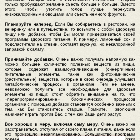
только пробуждают желание съесть больше и больше. Вместо
этого, чтобы утолить голод лучше перекусить
низкокалорийными овощами или съесть немного фруктов.
Планируйте наперед.
Если Вы собираетесь в ресторан, на
вечеринку или в путешествие, то возьмите с собой здоровую
пищу или добавки, чтобы Вы могли придерживаться своей
программы здорового питания. К примеру, лимонный сок и
подсластители на стевии, составят вкусную, но некалорийной
заправкой к салату.
Принимайте добавки
. Очень важно получать напрямую как
можно большее количество полезных веществ из пищи,
которые содержат взаимоусиливающие (синергичные)
питательные элементы, такие как фитохимические
(растительные) вещества, которые в свою очередь улучшают
метаболические процессы в организме. Тем не менее,
невозможно получить все необходимые для здоровья
элементы из пищи; стоит обратить внимание на то, что
«перепрограммирование» биохимических процессов
организма с помощью добавок становится особенно важным с
тем, как Вы становитесь старше. Помните, эволюция
начинает играть против Вас, с тем как Ваши дети растут.
Все хорошо в меру, включая саму меру.
Очень важно не
расстраиваться, отступая от своего плана питания, даже если
это произошло незапланированно. Большинство программ
полезного питания проваливаются из-за скользкой дорожки