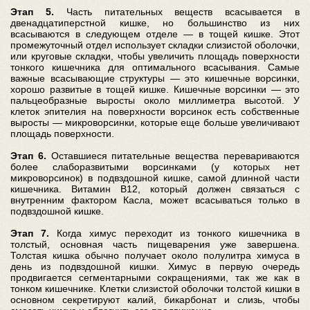
Этап 5.
Часть питательных веществ всасывается в
двенадцатиперстной кишке, но большинство из них
всасываются в следующем отделе — в тощей кишке. Этот
промежуточный отдел использует складки слизистой оболочки,
или круговые складки, чтобы увеличить площадь поверхности
тонкого кишечника для оптимального всасывания. Самые
важные всасывающие структуры — это кишечные ворсинки,
хорошо развитые в тощей кишке. Кишечные ворсинки — это
пальцеобразные выросты около миллиметра высотой. У
клеток эпителия на поверхности ворсинок есть собственные
выросты — микроворсинки, которые еще больше увеличивают
площадь поверхности.
Этап 6.
Оставшиеся питательные вещества перевариваются
более слаборазвитыми ворсинками (у которых нет
микроворсинок) в подвздошной кишке, самой длинной части
кишечника. Витамин B12, который должен связаться с
внутренним фактором Касла, может всасываться только в
подвздошной кишке.
Этап 7.
Когда химус переходит из тонкого кишечника в
толстый, основная часть пищеварения уже завершена.
Толстая кишка обычно получает около полулитра химуса в
день из подвздошной кишки. Химус в первую очередь
продвигается сегментарными сокращениями, так же как в
тонком кишечнике. Клетки слизистой оболочки толстой кишки в
основном секретируют калий, бикарбонат и слизь, чтобы