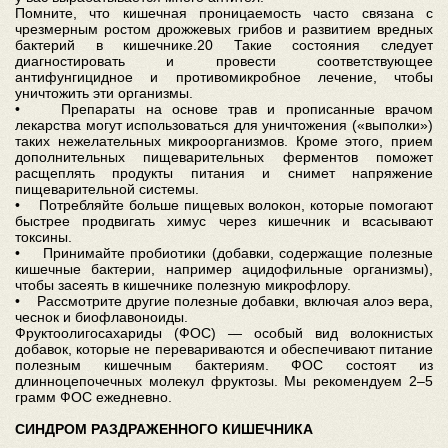
Помните, что кишечная проницаемость часто связана с
чрезмерным ростом дрожжевых грибов и развитием вредных
бактерий в кишечнике.20 Такие состояния следует
диагностировать и провести соответствующее
антифунгицидное и противомикробное лечение, чтобы
уничтожить эти организмы.
• Препараты на основе трав и прописанные врачом
лекарства могут использоваться для уничтожения («выполки»)
таких нежелательных микроорганизмов. Кроме этого, прием
дополнительных пищеварительных ферментов поможет
расщеплять продукты питания и снимет напряжение
пищеварительной системы.
• Потребляйте больше пищевых волокон, которые помогают
быстрее продвигать химус через кишечник и всасывают
токсины.
• Принимайте пробиотики (добавки, содержащие полезные
кишечные бактерии, например ацидофильные организмы),
чтобы засеять в кишечнике полезную микрофлору.
• Рассмотрите другие полезные добавки, включая алоэ вера,
чеснок и биофлавоноиды.
Фруктоолигосахариды (ФОС) — особый вид волокнистых
добавок, которые не перевариваются и обеспечивают питание
полезным кишечным бактериям. ФОС состоят из
длинноцепочечных молекул фруктозы. Мы рекомендуем 2–5
грамм ФОС ежедневно.
СИНДРОМ РАЗДРАЖЕННОГО КИШЕЧНИКА