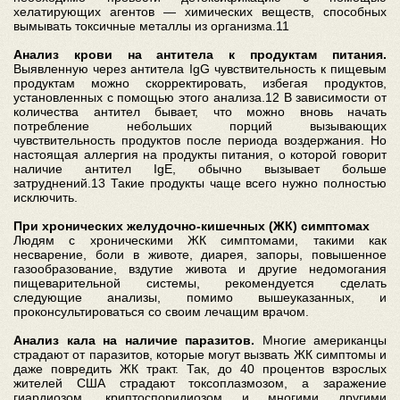
хелатирующих агентов — химических веществ, способных
вымывать токсичные металлы из организма.11
Анализ крови на антитела к продуктам питания.
Выявленную через антитела IgG чувствительность к пищевым
продуктам можно скорректировать, избегая продуктов,
установленных с помощью этого анализа.12 В зависимости от
количества антител бывает, что можно вновь начать
потребление небольших порций вызывающих
чувствительность продуктов после периода воздержания. Но
настоящая аллергия на продукты питания, о которой говорит
наличие антител IgE, обычно вызывает больше
затруднений.13 Такие продукты чаще всего нужно полностью
исключить.
При хронических желудочно-кишечных (ЖК) симптомах
Людям с хроническими ЖК симптомами, такими как
несварение, боли в животе, диарея, запоры, повышенное
газообразование, вздутие живота и другие недомогания
пищеварительной системы, рекомендуется сделать
следующие анализы, помимо вышеуказанных, и
проконсультироваться со своим лечащим врачом.
Анализ кала на наличие паразитов.
Многие американцы
страдают от паразитов, которые могут вызвать ЖК симптомы и
даже повредить ЖК тракт. Так, до 40 процентов взрослых
жителей США страдают токсоплазмозом, а заражение
гиардиозом, криптоспоридиозом и многими другими