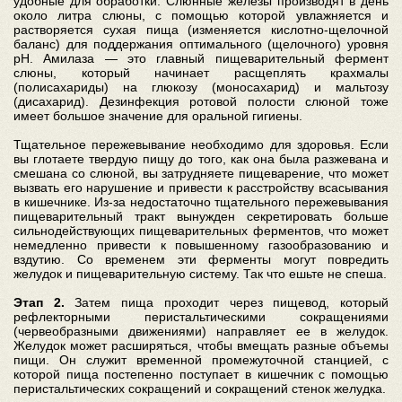
удобные для обработки. Слюнные железы производят в день
около литра слюны, с помощью которой увлажняется и
растворяется сухая пища (изменяется кислотно-щелочной
баланс) для поддержания оптимального (щелочного) уровня
pH. Амилаза — это главный пищеварительный фермент
слюны, который начинает расщеплять крахмалы
(полисахариды) на глюкозу (моносахарид) и мальтозу
(дисахарид). Дезинфекция ротовой полости слюной тоже
имеет большое значение для оральной гигиены.
Тщательное пережевывание необходимо для здоровья. Если
вы глотаете твердую пищу до того, как она была разжевана и
смешана со слюной, вы затрудняете пищеварение, что может
вызвать его нарушение и привести к расстройству всасывания
в кишечнике. Из-за недостаточно тщательного пережевывания
пищеварительный тракт вынужден секретировать больше
сильнодействующих пищеварительных ферментов, что может
немедленно привести к повышенному газообразованию и
вздутию. Со временем эти ферменты могут повредить
желудок и пищеварительную систему. Так что ешьте не спеша.
Этап 2.
Затем пища проходит через пищевод, который
рефлекторными перистальтическими сокращениями
(червеобразными движениями) направляет ее в желудок.
Желудок может расширяться, чтобы вмещать разные объемы
пищи. Он служит временной промежуточной станцией, с
которой пища постепенно поступает в кишечник с помощью
перистальтических сокращений и сокращений стенок желудка.