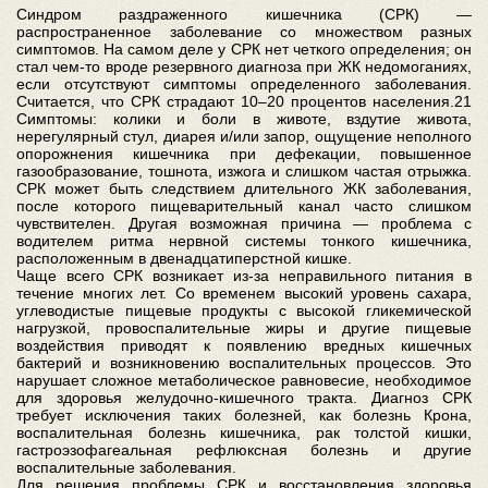
Синдром раздраженного кишечника (СРК) —
распространенное заболевание со множеством разных
симптомов. На самом деле у СРК нет четкого определения; он
стал чем-то вроде резервного диагноза при ЖК недомоганиях,
если отсутствуют симптомы определенного заболевания.
Считается, что СРК страдают 10–20 процентов населения.21
Симптомы: колики и боли в животе, вздутие живота,
нерегулярный стул, диарея и/или запор, ощущение неполного
опорожнения кишечника при дефекации, повышенное
газообразование, тошнота, изжога и слишком частая отрыжка.
СРК может быть следствием длительного ЖК заболевания,
после которого пищеварительный канал часто слишком
чувствителен. Другая возможная причина — проблема с
водителем ритма нервной системы тонкого кишечника,
расположенным в двенадцатиперстной кишке.
Чаще всего СРК возникает из-за неправильного питания в
течение многих лет. Со временем высокий уровень сахара,
углеводистые пищевые продукты с высокой гликемической
нагрузкой, провоспалительные жиры и другие пищевые
воздействия приводят к появлению вредных кишечных
бактерий и возникновению воспалительных процессов. Это
нарушает сложное метаболическое равновесие, необходимое
для здоровья желудочно-кишечного тракта. Диагноз СРК
требует исключения таких болезней, как болезнь Крона,
воспалительная болезнь кишечника, рак толстой кишки,
гастроэзофагеальная рефлюксная болезнь и другие
воспалительные заболевания.
Для решения проблемы СРК и восстановления здоровья