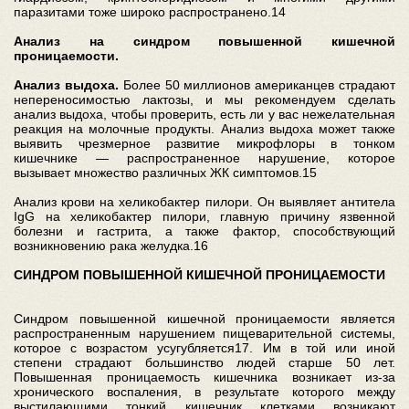
паразитами тоже широко распространено.14
Анализ на синдром повышенной кишечной
проницаемости.
Анализ выдоха.
Более 50 миллионов американцев страдают
непереносимостью лактозы, и мы рекомендуем сделать
анализ выдоха, чтобы проверить, есть ли у вас нежелательная
реакция на молочные продукты. Анализ выдоха может также
выявить чрезмерное развитие микрофлоры в тонком
кишечнике — распространенное нарушение, которое
вызывает множество различных ЖК симптомов.15
Анализ крови на хеликобактер пилори. Он выявляет антитела
IgG на хеликобактер пилори, главную причину язвенной
болезни и гастрита, а также фактор, способствующий
возникновению рака желудка.16
СИНДРОМ ПОВЫШЕННОЙ КИШЕЧНОЙ ПРОНИЦАЕМОСТИ
Синдром повышенной кишечной проницаемости является
распространенным нарушением пищеварительной системы,
которое с возрастом усугубляется17. Им в той или иной
степени страдают большинство людей старше 50 лет.
Повышенная проницаемость кишечника возникает из-за
хронического воспаления, в результате которого между
выстилающими тонкий кишечник клетками возникают