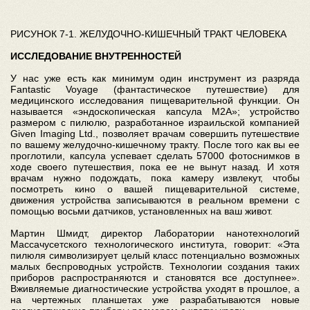
РИСУНОК 7-1. ЖЕЛУДОЧНО-КИШЕЧНЫЙ ТРАКТ ЧЕЛОВЕКА
ИССЛЕДОВАНИЕ ВНУТРЕННОСТЕЙ
У нас уже есть как минимум один инструмент из разряда
Fantastic Voyage (фантастическое путешествие) для
медицинского исследования пищеварительной функции. Он
называется «эндоскопическая капсула M2A»; устройство
размером с пилюлю, разработанное израильской компанией
Given Imaging Ltd., позволяет врачам совершить путешествие
по вашему желудочно-кишечному тракту. После того как вы ее
проглотили, капсула успевает сделать 57000 фотоснимков в
ходе своего путешествия, пока ее не вынут назад. И хотя
врачам нужно подождать, пока камеру извлекут, чтобы
посмотреть кино о вашей пищеварительной системе,
движения устройства записываются в реальном времени с
помощью восьми датчиков, установленных на ваш живот.
Мартин Шмидт, директор Лаборатории нанотехнологий
Массачусетского технологического института, говорит: «Эта
пилюля символизирует целый класс потенциально возможных
малых беспроводных устройств. Технологии создания таких
приборов распространяются и становятся все доступнее».
Вживляемые диагностические устройства уходят в прошлое, а
на чертежных планшетах уже разрабатываются новые