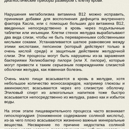
диагностические приборы размером с клетку крови.
Нарушения метаболизма витамина B12 можно исправить,
принимая добавки для восполнения дефицита внутреннего
фактора Касла, или с помощью больших доз витамина B12,
введенных непосредственно в кровь через подъязычные
таблетки или инъекции. Клетки стенок желудка вырабатывают
два вида слизи, чтобы не быть переваренными собственными
кислыми соками. Устанавливается шаткое равновесие между
этими кислотами, пепсином (который действуют только в
очень кислой среде) и защитным действием желудочной
слизи. Эти процессы могут быть нарушены из-за заражения
бактериями Хеликобактер пилори (или Х. пилори), которые
могут привести к таким серьезным повреждениям слизистой
оболочки желудка, как язвенная болезнь.
Очень мало пищи всасывается в кровь в желудке, хотя
небольшое количество моносахаридов, например глюкозы и
аминокислот, всасываются через его слизистую оболочку.
Этиловый спирт из алкогольных напитков тоже быстро
всасывается непосредственно из желудка, равно как и избыток
воды.
На этом этапе пищеварительного процесса часто возникает
гипохлоргидрия (пониженное содержание соляной кислоты),
из-за чего плохо всасываются жизненно важные минеральные
вещества. Несварение по причине недостатка соляной