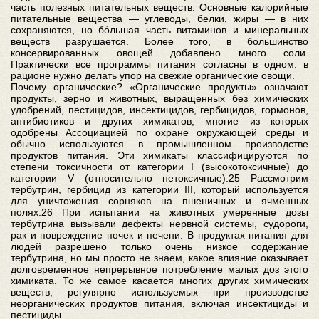
часть полезных питательных веществ. Основные калорийные
питательные вещества — углеводы, белки, жиры — в них
сохраняются, но бо́льшая часть витаминов и минеральных
веществ разрушается. Более того, в большинство
консервированных овощей добавлено много соли.
Практически все программы питания согласны в одном: в
рационе нужно делать упор на свежие органические овощи.
Почему органические? «Органические продукты» означают
продукты, зерно и животных, выращенных без химических
удобрений, пестицидов, инсектицидов, гербицидов, гормонов,
антибиотиков и других химикатов, многие из которых
одобрены Ассоциацией по охране окружающей среды и
обычно используются в промышленном производстве
продуктов питания. Эти химикаты классифицируются по
степени токсичности от категории I (высокотоксичные) до
категории V (относительно нетоксичные).25 Рассмотрим
тербутрин, гербицид из категории III, который используется
для уничтожения сорняков на пшеничных и ячменных
полях.26 При испытании на животных умеренные дозы
тербутрина вызывали дефекты нервной системы, судороги,
рак и повреждение почек и печени. В продуктах питания для
людей разрешено только очень низкое содержание
тербутрина, но мы просто не знаем, какое влияние оказывает
долговременное непрерывное потребление малых доз этого
химиката. То же самое касается многих других химических
веществ, регулярно используемых при производстве
неорганических продуктов питания, включая инсектициды и
пестициды.