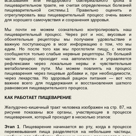
всасывания или нездорового бактериального фона в
пищеварительном тракте, не считая определенных болезней
пищеварительной системы.1 Правильно оценить и
отрегулировать ваш пищеварительный процесс очень важно
для хорошего самочувствия и сохранения здоровья.
Мы почти не можем сознательно контролировать наш
пищеварительный процесс. Через рот и нос, вкусовые и
обонятельные рецепторы мы получаем удовольствие и
важную поступающую в мозг информацию о том, что мы
едим. Но после того как мы проглотили пищу, с мозгом
сообщаются только слабые нервные рецепторы. По большей
части процесс проходит «на автопилоте» и управляется
рефлексами через локальные нервы и чувствительные
метаболические пути. Мы можем повлиять на процесс
пищеварения через пищевые добавки и, при необходимости,
через лекарства. Но здоровый рацион питания — вот что
важнее всего для поддержания и восстановления шаткого
равновесия пищеварительного процесса.
КАК РАБОТАЕТ ПИЩЕВАРЕНИЕ
Желудочно-кишечный тракт человека изображен на стр. 87, на
рисунке показаны все органы, участвующие в процессе
пищеварения, который проходит в несколько этапов:
Этап 1
. Пищеварение начинается во рту, когда в процессе
пережевывания пища разделяется на небольшие частицы,