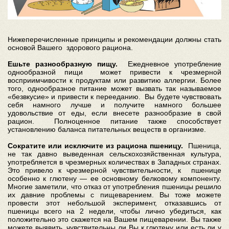
Нижеперечисленные принципы и рекомендации должны стать
основой Вашего здорового рациона.
Ешьте разнообразную пищу.
Ежедневное употребление
однообразной пищи может привести к чрезмерной
восприимчивости к продуктам или развитию аллергии. Более
того, однообразное питание может вызвать так называемое
«безвкусие» и привести к перееданию. Вы будете чувствовать
себя намного лучше и получите намного большее
удовольствие от еды, если внесете разнообразие в свой
рацион. Полноценное питание также способствует
установлению баланса питательных веществ в организме.
Сократите или исключите из рациона пшеницу.
Пшеница,
не так давно выведенная сельскохозяйственная культура,
употребляется в чрезмерных количествах в Западных странах.
Это привело к чрезмерной чувствительности, к пшенице
особенно к глютену — ее основному белковому компоненту.
Многие заметили, что отказ от употребления пшеницы решило
их давние проблемы с пищеварением. Вы тоже можете
провести этот небольшой эксперимент, отказавшись от
пшеницы всего на 2 недели, чтобы лично убедиться, как
положительно это скажется на Вашем пищеварении. Вы также
можете выявить, чувствительны ли Вы к глютену или есть ли у