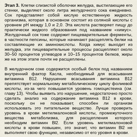
Этап 3.
Клетки слизистой оболочки желудка, выстилающие его
стенки, выделяют около литра желудочного сока ежедневно.
Сок представляет собой кислую естественную жидкость
организма, которая в основном состоит из соляной кислоты с
уровнем pH между 1,0 и 2,0. Эта кислота растворяет пищу до
практически жидкого образования под названием «химус».
Желудочный сок тоже содержит пищеварительные ферменты,
в частности пепсины, которые начинают расщеплять белки на
составляющие их аминокислоты. Когда химус выходит из
желудка, эти пищеварительные процессы расщепляют около
30–50 процентов углеводов и 10–15 процентов белков, жиры
же на этом этапе почти не расщеплены.
В желудочном соке содержится особый белок под названием
внутренний фактор Касла, необходимый для всасывания
витамина B12. Нарушение всасывания витамина B12
препятствует нормальному метаболическому циклу фолиевой
кислоты, из-за чего повышается уровень гомоцистеина (см.
главу 13). Чтобы выявить это нарушение, недостаточно просто
сделать анализ на содержание витамина B12 в крови,
поскольку он не показывает, способен ли организм
использовать это питательное вещество. Лучше проверить
уровень в крови метилмалоновой кислоты, промежуточного
вещества метаболизма, для расщепления которого
необходим витамин Bl2. Если уровень метилмалоновой
кислоты в крови повышен, это значит, что витамин Bl2 не
выполняет свою функцию, независимо от его уровня в крови.