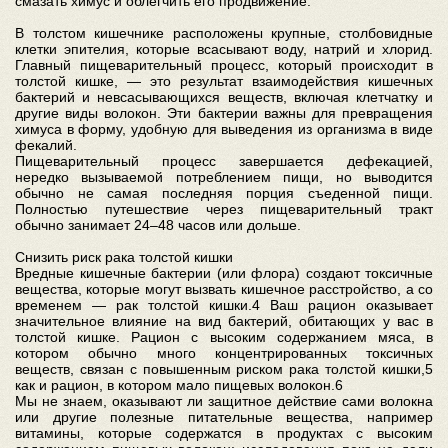
смазать химус и облегчить его продвижение.
В толстом кишечнике расположены крупные, столбовидные
клетки эпителия, которые всасывают воду, натрий и хлорид.
Главный пищеварительный процесс, который происходит в
толстой кишке, — это результат взаимодействия кишечных
бактерий и невсасывающихся веществ, включая клетчатку и
другие виды волокон. Эти бактерии важны для превращения
химуса в форму, удобную для выведения из организма в виде
фекалий.
Пищеварительный процесс завершается дефекацией,
нередко вызываемой потреблением пищи, но выводится
обычно не самая последняя порция съеденной пищи.
Полностью путешествие через пищеварительный тракт
обычно занимает 24–48 часов или дольше.
Снизить риск рака толстой кишки
Вредные кишечные бактерии (или флора) создают токсичные
вещества, которые могут вызвать кишечное расстройство, а со
временем — рак толстой кишки.4 Ваш рацион оказывает
значительное влияние на вид бактерий, обитающих у вас в
толстой кишке. Рацион с высоким содержанием мяса, в
котором обычно много концентрированных токсичных
веществ, связан с повышенным риском рака толстой кишки,5
как и рацион, в котором мало пищевых волокон.6
Мы не знаем, оказывают ли защитное действие сами волокна
или другие полезные питательные вещества, например
витамины, которые содержатся в продуктах с высоким