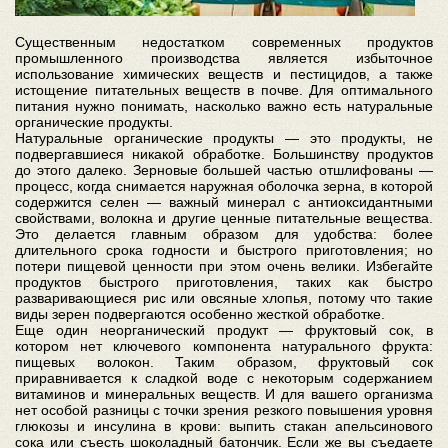
Существенным недостатком современных продуктов
промышленного производства является избыточное
использование химических веществ и пестицидов, а также
истощение питательных веществ в почве. Для оптимального
питания нужно понимать, насколько важно есть натуральные
органические продукты.
Натуральные органические продукты — это продукты, не
подвергавшиеся никакой обработке. Большинству продуктов
до этого далеко. Зерновые большей частью отшлифованы —
процесс, когда снимается наружная оболочка зерна, в которой
содержится селен — важный минерал с антиоксидантными
свойствами, волокна и другие ценные питательные вещества.
Это делается главным образом для удобства: более
длительного срока годности и быстрого приготовления; но
потери пищевой ценности при этом очень велики. Избегайте
продуктов быстрого приготовления, таких как быстро
разваривающиеся рис или овсяные хлопья, потому что такие
виды зерен подвергаются особенно жесткой обработке.
Еще один неорганический продукт — фруктовый сок, в
котором нет ключевого компонента натурального фрукта:
пищевых волокон. Таким образом, фруктовый сок
приравнивается к сладкой воде с некоторым содержанием
витаминов и минеральных веществ. И для вашего организма
нет особой разницы с точки зрения резкого повышения уровня
глюкозы и инсулина в крови: выпить стакан апельсинового
сока или съесть шоколадный батончик. Если же вы съедаете