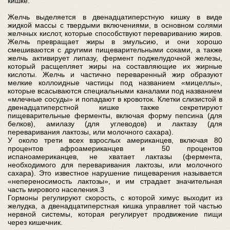
кишке.
Желчь выделяется в двенадцатиперстную кишку в виде
жидкой массы с твердыми включениями, в основном солями
желчных кислот, которые способствуют перевариванию жиров.
Желчь превращает жиры в эмульсию, и они хорошо
смешиваются с другими пищеварительными соками, а также
желчь активирует липазу, фермент поджелудочной железы,
который расщепляет жиры на составляющие их жирные
кислоты. Желчь и частично переваренный жир образуют
мелкие коллоидные частицы под названием «мицеллы»,
которые всасываются специальными каналами под названием
«млечные сосуды» и попадают в кровоток. Клетки слизистой в
двенадцатиперстной кишке также секретируют
пищеварительные ферменты, включая форму пепсина (для
белков), амилазу (для углеводов) и лактазу (для
переваривания лактозы, или молочного сахара).
У около трети всех взрослых американцев, включая 80
процентов афроамериканцев и 50 процентов
испаноамериканцев, не хватает лактазы (фермента,
необходимого для переваривания лактозы, или молочного
сахара). Это известное нарушение пищеварения называется
«непереносимость лактозы», и им страдает значительная
часть мирового населения.3
Гормоны регулируют скорость, с которой химус выходит из
желудка, а двенадцатиперстная кишка управляет той частью
нервной системы, которая регулирует продвижение пищи
через кишечник.