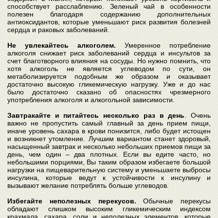
способствует расслаблению. Зеленый чай в особенности
полезен благодаря содержанию дополнительных
антиоксидантов, которые уменьшают риск развития болезней
сердца и раковых заболеваний.
Не увлекайтесь алкоголем.
Умеренное потребление
алкоголя снижает риск заболеваний сердца и инсультов за
счет благотворного влияния на сосуды. Но нужно помнить, что
хотя алкоголь не является углеводом по сути, он
метаболизируется подобным же образом и оказывает
достаточно высокую гликемическую нагрузку. Уже и до нас
было достаточно сказано об опасностях чрезмерного
употребления алкоголя и алкогольной зависимости.
Завтракайте и питайтесь несколько раз в день
. Очень
важно не пропустить самый главный за день прием пищи,
иначе уровень сахара в крови понизится, либо будет истощен
и возникнет утомление. Лучшим вариантом станет здоровый,
насыщенный завтрак и несколько небольших приемов пищи за
день, чем один – два плотных. Если вы едите часто, но
небольшими порциями, Вы таким образом избегаете большой
нагрузки на пищеварительную систему и уменьшаете выбросы
инсулина, которые ведут к устойчивости к инсулину и
вызывают желание потреблять больше углеводов.
Избегайте неполезных перекусов.
Обычные перекусы
обладают слишком высоким гликемическим индексом
крахмала, сахара, соли и неполезных элементов, которые