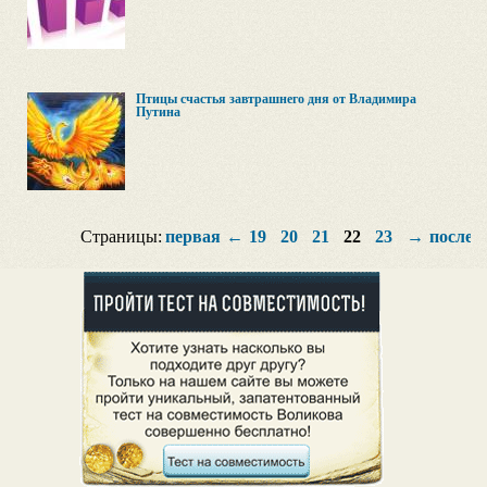
Птицы счастья завтрашнего дня от Владимира
Путина
Страницы:
первая
←
19
20
21
22
23
→
послед