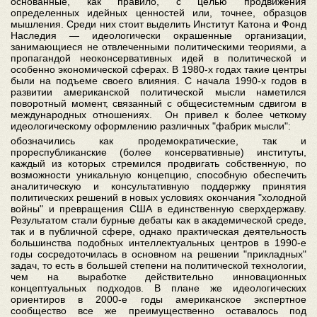
основанные, как правило, с целью продвижения
определенных идейных ценностей или, точнее, образцов
мышления. Среди них стоит выделить Институт Катона и Фонд
Наследия — идеологически окрашенные организации,
занимающиеся не отвлеченными политическими теориями, а
пропагандой неоконсервативных идей в политической и
особенно экономической сферах. В 1980-х годах такие центры
были на подъеме своего влияния. С начала 1990-х годов в
развитии американской политической мысли наметился
поворотный момент, связанный с общесистемным сдвигом в
международных отношениях. Он привел к более четкому
идеологическому оформлению различных "фабрик мысли":
обозначились как продемократические, так и
прореспубликанские (более консервативные) институты,
каждый из которых стремился продвигать собственную, по
возможности уникальную концепцию, способную обеспечить
аналитическую и консультативную поддержку принятия
политических решений в новых условиях окончания "холодной
войны" и превращения США в единственную сверхдержаву.
Результатом стали бурные дебаты как в академической среде,
так и в публичной сфере, однако практическая деятельность
большинства подобных интеллектуальных центров в 1990-е
годы сосредоточилась в основном на решении "прикладных"
задач, то есть в большей степени на политической технологии,
чем на выработке действительно инновационных
концептуальных подходов. В плане же идеологических
ориентиров в 2000-е годы американское экспертное
сообщество все же преимущественно оставалось под