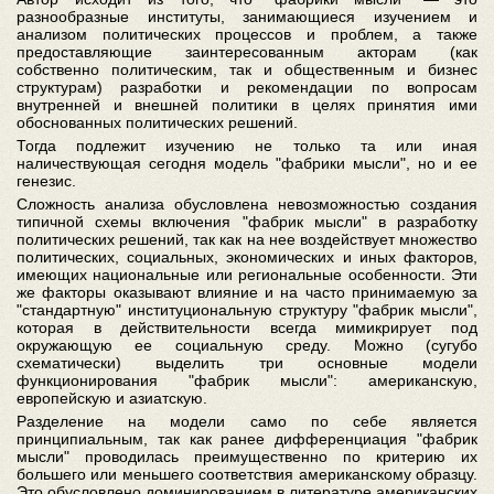
разнообразные институты, занимающиеся изучением и
анализом политических процессов и проблем, а также
предоставляющие заинтересованным акторам (как
собственно политическим, так и общественным и бизнес
структурам) разработки и рекомендации по вопросам
внутренней и внешней политики в целях принятия ими
обоснованных политических решений.
Тогда подлежит изучению не только та или иная
наличествующая сегодня модель "фабрики мысли", но и ее
генезис.
Сложность анализа обусловлена невозможностью создания
типичной схемы включения "фабрик мысли" в разработку
политических решений, так как на нее воздействует множество
политических, социальных, экономических и иных факторов,
имеющих национальные или региональные особенности. Эти
же факторы оказывают влияние и на часто принимаемую за
"стандартную" институциональную структуру "фабрик мысли",
которая в действительности всегда мимикрирует под
окружающую ее социальную среду. Можно (сугубо
схематически) выделить три основные модели
функционирования "фабрик мысли": американскую,
европейскую и азиатскую.
Разделение на модели само по себе является
принципиальным, так как ранее дифференциация "фабрик
мысли" проводилась преимущественно по критерию их
большего или меньшего соответствия американскому образцу.
Это обусловлено доминированием в литературе американских