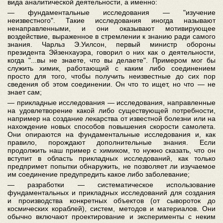
вида аналитической деятельности, а именно:
— фундаментальные исследования — "изучение
неизвестного". Такие исследования иногда называют
ненаправленными, и они оказывают мотивирующее
воздействие, выраженное в стремлении к знанию ради самого
знания. Чарльз Э.Уилсон, первый министр обороны
президента Эйзенхауэра, говорил о них как о деятельности,
когда "...вы не знаете, что вы делаете". Примером мог бы
служить химик, работающий с каким либо соединением
просто для того, чтобы получить неизвестные до сих пор
сведения об этом соединении. Он что то ищет, но что — не
знает сам;
— прикладные исследования — исследования, направленные
на удовлетворение какой либо существующей потребности,
например на создание лекарства от известной болезни или на
нахождение новых способов повышения скорости самолета.
Они опираются на фундаментальные исследования и, как
правило, порождают дополнительные знания. Если
продолжить наш пример с химиком, то нужно сказать, что он
вступит в область прикладных исследований, как только
предпримет попытки обнаружить, не позволяет ли изучаемое
им соединение предупредить какое либо заболевание;
— разработки — систематическое использование
фундаментальных и прикладных исследований для создания
и производства конкретных объектов (от сывороток до
космических кораблей), систем, методов и материалов. Они
обычно включают проектирование и эксперименты с неким