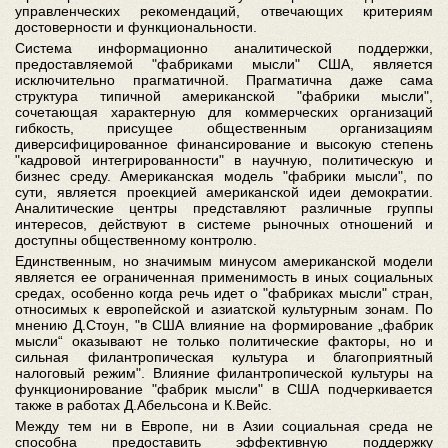
управленческих рекомендаций, отвечающих критериям
достоверности и функциональности.
Система информационно аналитической поддержки,
предоставляемой "фабриками мысли" США, является
исключительно прагматичной. Прагматична даже сама
структура типичной американской "фабрики мысли",
сочетающая характерную для коммерческих организаций
гибкость, присущее общественным организациям
диверсифицированное финансирование и высокую степень
"кадровой интегрированности" в научную, политическую и
бизнес среду. Американская модель "фабрики мысли", по
сути, является проекцией американской идеи демократии.
Аналитические центры представляют различные группы
интересов, действуют в системе рыночных отношений и
доступны общественному контролю.
Единственным, но значимым минусом американской модели
является ее ограниченная применимость в иных социальных
средах, особенно когда речь идет о "фабриках мысли" стран,
относимых к европейской и азиатской культурным зонам. По
мнению Д.Стоун, "в США влияние на формирование „фабрик
мысли“ оказывают не только политические факторы, но и
сильная филантропическая культура и благоприятный
налоговый режим". Влияние филантропической культуры на
функционирование "фабрик мысли" в США подчеркивается
также в работах Д.Абельсона и К.Вейс.
Между тем ни в Европе, ни в Азии социальная среда не
способна предоставить эффективную поддержку