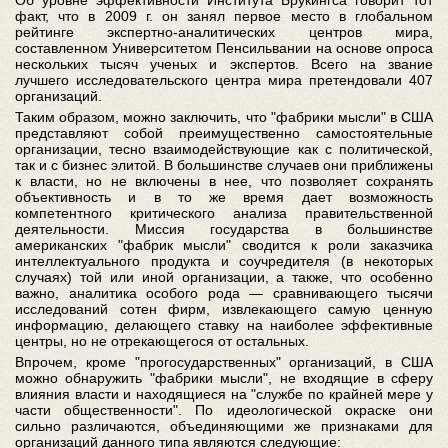
Об уровне эффективности Института Брукингса говорит тот
факт, что в 2009 г. он занял первое место в глобальном
рейтинге экспертно-аналитических центров мира,
составленном Университетом Пенсильвании на основе опроса
нескольких тысяч ученых и экспертов. Всего на звание
лучшего исследовательского центра мира претендовали 407
организаций.
Таким образом, можно заключить, что "фабрики мысли" в США
представляют собой преимущественно самостоятельные
организации, тесно взаимодействующие как с политической,
так и с бизнес элитой. В большинстве случаев они приближены
к власти, но не включены в нее, что позволяет сохранять
объективность и в то же время дает возможность
компетентного критического анализа правительственной
деятельности. Миссия государства в большинстве
американских "фабрик мысли" сводится к роли заказчика
интеллектуального продукта и соучредителя (в некоторых
случаях) той или иной организации, а также, что особенно
важно, аналитика особого рода — сравнивающего тысячи
исследований сотен фирм, извлекающего самую ценную
информацию, делающего ставку на наиболее эффективные
центры, но не отрекающегося от остальных.
Впрочем, кроме "прогосударственных" организаций, в США
можно обнаружить "фабрики мысли", не входящие в сферу
влияния власти и находящиеся на "службе по крайней мере у
части общественности". По идеологической окраске они
сильно различаются, объединяющими же признаками для
организаций данного типа являются следующие: