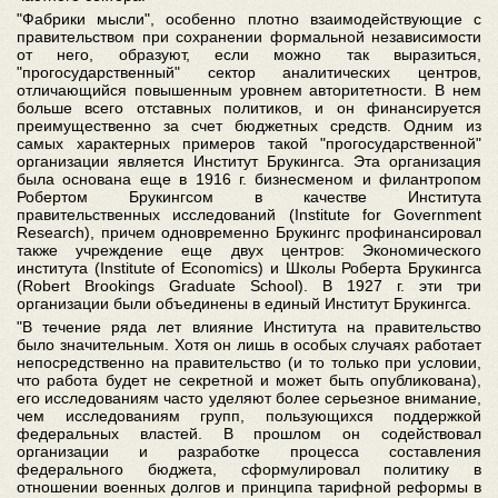
"Фабрики мысли", особенно плотно взаимодействующие с
правительством при сохранении формальной независимости
от него, образуют, если можно так выразиться,
"прогосударственный" сектор аналитических центров,
отличающийся повышенным уровнем авторитетности. В нем
больше всего отставных политиков, и он финансируется
преимущественно за счет бюджетных средств. Одним из
самых характерных примеров такой "прогосударственной"
организации является Институт Брукингса. Эта организация
была основана еще в 1916 г. бизнесменом и филантропом
Робертом Брукингсом в качестве Института
правительственных исследований (Institute for Government
Research), причем одновременно Брукингс профинансировал
также учреждение еще двух центров: Экономического
института (Institute of Economics) и Школы Роберта Брукингса
(Robert Brookings Graduate School). В 1927 г. эти три
организации были объединены в единый Институт Брукингса.
"В течение ряда лет влияние Института на правительство
было значительным. Хотя он лишь в особых случаях работает
непосредственно на правительство (и то только при условии,
что работа будет не секретной и может быть опубликована),
его исследованиям часто уделяют более серьезное внимание,
чем исследованиям групп, пользующихся поддержкой
федеральных властей. В прошлом он содействовал
организации и разработке процесса составления
федерального бюджета, сформулировал политику в
отношении военных долгов и принципа тарифной реформы в