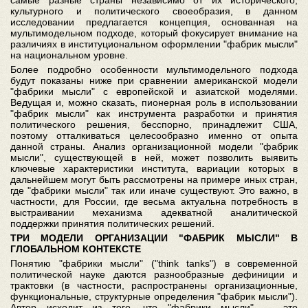
самые разные страны независимо от их исторического,
культурного и политического своеобразия, в данном
исследовании предлагается концепция, основанная на
мультимодельном подходе, который фокусирует внимание на
различиях в институциональном оформлении "фабрик мысли"
на национальном уровне.
Более подробно особенности мультимодельного подхода
будут показаны ниже при сравнении американской модели
"фабрики мысли" с европейской и азиатской моделями.
Ведущая и, можно сказать, пионерная роль в использовании
"фабрик мысли" как инструмента разработки и принятия
политического решения, бесспорно, принадлежит США,
поэтому отталкиваться целесообразно именно от опыта
данной страны. Анализ организационной модели "фабрик
мысли", существующей в ней, может позволить выявить
ключевые характеристики института, вариации которых в
дальнейшем могут быть рассмотрены на примере иных стран,
где "фабрики мысли" так или иначе существуют. Это важно, в
частности, для России, где весьма актуальна потребность в
выстраивании механизма адекватной аналитической
поддержки принятия политических решений.
ТРИ МОДЕЛИ ОРГАНИЗАЦИИ "ФАБРИК МЫСЛИ" В
ГЛОБАЛЬНОМ КОНТЕКСТЕ
Понятию "фабрики мысли" ("think tanks") в современной
политической науке даются разнообразные дефиниции и
трактовки (в частности, распространены организационные,
функциональные, структурные определения "фабрик мысли").
Автор исходит из того, что "фабрики мысли" — это