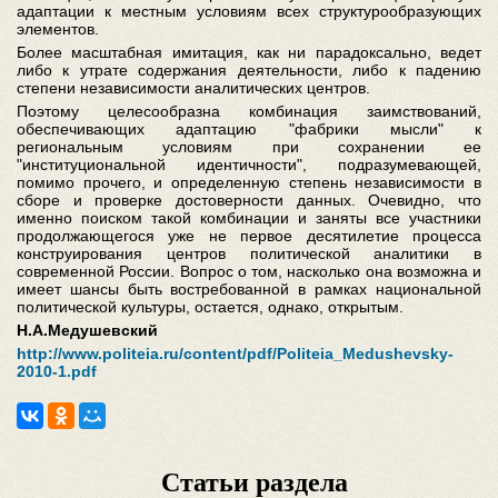
адаптации к местным условиям всех структурообразующих
элементов.
Более масштабная имитация, как ни парадоксально, ведет
либо к утрате содержания деятельности, либо к падению
степени независимости аналитических центров.
Поэтому целесообразна комбинация заимствований,
обеспечивающих адаптацию "фабрики мысли" к
региональным условиям при сохранении ее
"институциональной идентичности", подразумевающей,
помимо прочего, и определенную степень независимости в
сборе и проверке достоверности данных. Очевидно, что
именно поиском такой комбинации и заняты все участники
продолжающегося уже не первое десятилетие процесса
конструирования центров политической аналитики в
современной России. Вопрос о том, насколько она возможна и
имеет шансы быть востребованной в рамках национальной
политической культуры, остается, однако, открытым.
Н.А.Медушевский
http://www.politeia.ru/content/pdf/Politeia_Medushevsky-
2010-1.pdf
Статьи раздела