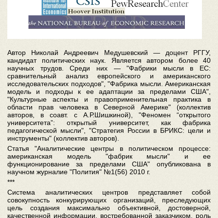
Автор Николай Андреевич Медушевский — доцент РГГУ,
кандидат политических наук. Является автором более 40
научных трудов. Среди них — "Фабрики мысли в ЕС:
сравнительный анализ европейского и американского
исследовательских подходов", "Фабрика мысли. Американская
модель и подходы к ее адаптации за пределами США",
"Культурные аспекты и правоприменительная практика в
области прав человека в Северной Америке" (коллектив
авторов, в соавт. с А.Р.Шишкиной), "Феномен “открытого
университета”: открытый университет, как фабрика
педагогической мысли", "Стратегия России в БРИКС: цели и
инструменты" (коллектив авторов).
Статья "Аналитические центры в политическом процессе:
американская модель "фабрик мысли" и ее
функционирование за пределами США" опубликована в
научном журналие "Полития" №1(56) 2010 г.
***
Система аналитических центров представляет собой
совокупность конкурирующих организаций, преследующих
цель создания максимально объективной, достоверной,
качественной информации, востребованной заказчиком, роль