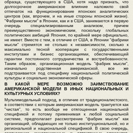
образца, существующего в США, хотя надо признать, что
долгосрочное американское влияние наложило свой
отпечаток на функционирование японских аналитических
центров (как, впрочем, и на иные стороны японской жизни).
"Фабрики мысли" в Японии, как и в США, занимаются в первую
очередь специализированным анализом, причем
преимущественно экономическим, поскольку глобальных
политических амбиций Япония, по крайней мере официально,
не имеет. Вместе с тем, в отличие от США, в Японии "фабрики
мысли" стремятся не столько к независимости, сколько к
максимально тесной кооперации с государственными
институтами и бизнес организациями, обеспечивающей
гарантии постоянного сотрудничества и востребованности.
Таким образом, организационная модель "фабрик мысли",
изначально родственная американской, все же
подстраивается под специфику национальной политической
культуры и социально экономической сферы.
В КАКОЙ МЕРЕ ВОЗМОЖНО ЗАИМСТВОВАНИЕ
АМЕРИКАНСКОЙ МОДЕЛИ В ИНЫХ НАЦИОНАЛЬНЫХ И
КУЛЬТУРНЫХ УСЛОВИЯХ?
Мультимодельный подход, в отличие от традиционалистского,
в соответствии с которым американская модель трактуется как
"чистая", то есть вообще не отягощенная национальной
спецификой и потому применимая к любой социальной
системе, предполагает рассмотрение "фабрик мысли" как
организаций, обладающих не только институциональной, но и
региональной и национальной спецификой. В свою очередь,
соотнесение инновационных и автохтонных элементов,