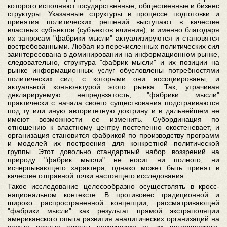
которого исполняют государственные, общественные и бизнес
структуры. Указанные структуры в процессе подготовки и
принятия политических решений выступают в качестве
властных субъектов (субъектов влияния), и именно благодаря
их запросам "фабрики мысли" актуализируются и становятся
востребованными. Любая из перечисленных политических сил
заинтересована в доминировании на информационном рынке,
следовательно, структура "фабрик мысли" и их позиции на
рынке информационных услуг обусловлены потребностями
политических сил, с которыми они ассоциированы, и
актуальной конъюнктурой этого рынка. Так, утрачивая
декларируемую непредвзятость, "фабрики мысли"
практически с начала своего существования подстраиваются
под ту или иную авторитетную доктрину и в дальнейшем не
имеют возможности ее изменить. Субординация по
отношению к властному центру постепенно окостеневает, и
организация становится фабрикой по производству программ
и моделей их построения для конкретной политической
группы. Этот довольно стандартный набор воззрений на
природу "фабрик мысли" не носит ни полного, ни
исчерпывающего характера, однако может быть принят в
качестве отправной точки настоящего исследования.
Такое исследование целесообразно осуществлять в кросс-
национальном контексте. В противовес традиционной и
широко распространенной концепции, рассматривающей
"фабрики мысли" как результат прямой экстраполяции
американского опыта развития аналитических организаций на