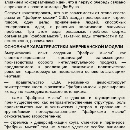
влиянием консервативных идей, что в первую очередь связано
с приходом к власти команды Дж.Буша.
Следует констатировать, что вне зависимости от этапа своего
развития "фабрики мысли" США всегда преследовали, строго
говоря, одну цель: привлечение людей, способных
генерировать идеи, к решению политически значимых
проблем. При этом виды решаемых проблем, форма
организации "фабрик мысли", заказчик, виды отчетности и т.д.,
естественно, различались.
ОСНОВНЫЕ ХАРАКТЕРИСТИКИ АМЕРИКАНСКОЙ МОДЕЛИ
Американский опыт создания "фабрик мысли" как
специализированных организаций, занимающихся
производством особого интеллектуального продукта —
предлагаемого к реализации заказчиком политического
решения, характеризуется несколькими основополагающими
чертами:
— правительство США неизменно демонстрирует
заинтересованность в развитии "фабрик мысли" и расширении
их научно исследовательского потенциала;
— сами "фабрики мысли" создаются и функционируют
преимущественно как неправительственные структуры, роль
правительственных аналитических центров в сравнении с
крупнейшими негосударственными "фабриками мысли"
относительно второстепенна;
— стремясь к диверсификации круга клиентов и партнеров,
"фабрики мысли" тем не менее уделяют особое внимание