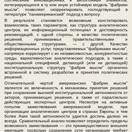
интегрирующихся в ту или иную устойчивую модель "фабрики
мысли", позволяет скорректировать господствующий в
литературе "панамериканский" подход к вопросу.
В результате становится возможным констатировать
взаимосвязь таких параметров, как структура аналитических
центров, их информационный потенциал и достоверность
рекомендаций, с одной стороны, и качество политических
решений, принимаемых правительственными и
общественными структурами, — с другой. Качество
информационных услуг, представляемых "фабриками мысли",
напрямую коррелирует с их независимостью, конкурентностью
среды, вариативностью аналитических подходов, а также с
национальной спецификой, делающей (или не делающей)
институциональную структуру "фабрик мысли" органично
встроенной в систему разработки и принятия политических
решений.
Отличительной чертой американских "фабрик мысли"
является их включенность в механизмы принятия решений
при сохранении высокой институциональной автономности от
акторов, принимающих решения, а также от параллельно
действующих экспертных центров. Несмотря на активные
попытки заимствования американской модели, при
организации аналитических центров в странах Европы и тем
более Азии такой автономности удается достичь далеко не
всегда. Сравнительный анализ позволяет определить пределы
возможного заимствования — это преимущественно внешняя
имитация, поскольку сохранение сути организации требует