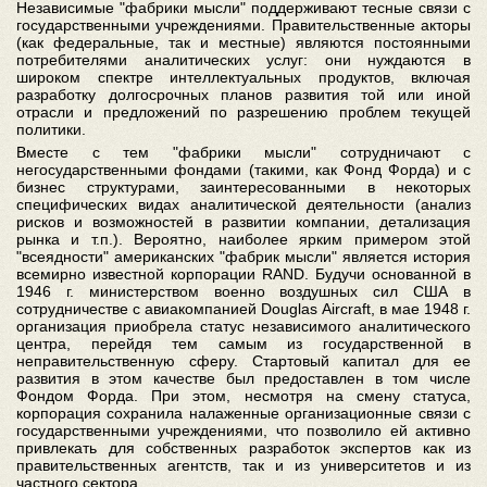
Независимые "фабрики мысли" поддерживают тесные связи с
государственными учреждениями. Правительственные акторы
(как федеральные, так и местные) являются постоянными
потребителями аналитических услуг: они нуждаются в
широком спектре интеллектуальных продуктов, включая
разработку долгосрочных планов развития той или иной
отрасли и предложений по разрешению проблем текущей
политики.
Вместе с тем "фабрики мысли" сотрудничают с
негосударственными фондами (такими, как Фонд Форда) и с
бизнес структурами, заинтересованными в некоторых
специфических видах аналитической деятельности (анализ
рисков и возможностей в развитии компании, детализация
рынка и т.п.). Вероятно, наиболее ярким примером этой
"всеядности" американских "фабрик мысли" является история
всемирно известной корпорации RAND. Будучи основанной в
1946 г. министерством военно воздушных сил США в
сотрудничестве с авиакомпанией Douglas Aircraft, в мае 1948 г.
организация приобрела статус независимого аналитического
центра, перейдя тем самым из государственной в
неправительственную сферу. Стартовый капитал для ее
развития в этом качестве был предоставлен в том числе
Фондом Форда. При этом, несмотря на смену статуса,
корпорация сохранила налаженные организационные связи с
государственными учреждениями, что позволило ей активно
привлекать для собственных разработок экспертов как из
правительственных агентств, так и из университетов и из
частного сектора.