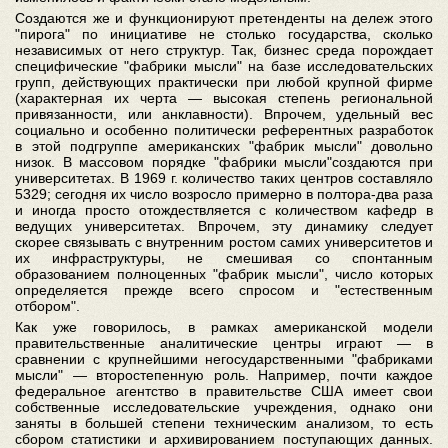
Создаются же и функционируют претенденты на дележ этого
"пирога" по инициативе не столько государства, сколько
независимых от него структур. Так, бизнес среда порождает
специфические "фабрики мысли" на базе исследовательских
групп, действующих практически при любой крупной фирме
(характерная их черта — высокая степень региональной
привязанности, или анклавности). Впрочем, удельный вес
социально и особенно политически референтных разработок
в этой подгруппе американских "фабрик мысли" довольно
низок. В массовом порядке "фабрики мысли"создаются при
университетах. В 1969 г. количество таких центров составляло
5329; сегодня их число возросло примерно в полтора-два раза
и иногда просто отождествляется с количеством кафедр в
ведущих университетах. Впрочем, эту динамику следует
скорее связывать с внутренним ростом самих университетов и
их инфраструктуры, не смешивая со спонтанным
образованием полноценных "фабрик мысли", число которых
определяется прежде всего спросом и "естественным
отбором".
Как уже говорилось, в рамках американской модели
правительственные аналитические центры играют — в
сравнении с крупнейшими негосударственными "фабриками
мысли" — второстепенную роль. Например, почти каждое
федеральное агентство в правительстве США имеет свои
собственные исследовательские учреждения, однако они
заняты в большей степени техническим анализом, то есть
сбором статистики и архивированием поступающих данных.