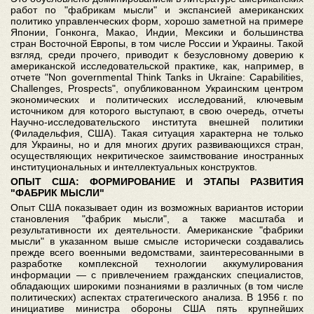
работ по "фабрикам мысли" и экспансией американских
политико управленческих форм, хорошо заметной на примере
Японии, Гонконга, Макао, Индии, Мексики и большинства
стран Восточной Европы, в том числе России и Украины. Такой
взгляд, среди прочего, приводит к безусловному доверию к
американской исследовательской практике, как, например, в
отчете "Non governmental Think Tanks in Ukraine: Capabilities,
Challenges, Prospects", опубликованном Украинским центром
экономических и политических исследований, ключевым
источником для которого выступают, в свою очередь, отчеты
Научно-исследовательского института внешней политики
(Филадельфия, США). Такая ситуация характерна не только
для Украины, но и для многих других развивающихся стран,
осуществляющих некритическое заимствование иностранных
институциональных и интеллектуальных конструктов.
ОПЫТ США: ФОРМИРОВАНИЕ И ЭТАПЫ РАЗВИТИЯ
"ФАБРИК МЫСЛИ"
Опыт США показывает один из возможных вариантов истории
становления "фабрик мысли", а также масштаба и
результативности их деятельности. Американские "фабрики
мысли" в указанном выше смысле исторически создавались
прежде всего военными ведомствами, заинтересованными в
разработке комплексной технологии аккумулирования
информации — с привлечением гражданских специалистов,
обладающих широкими познаниями в различных (в том числе
политических) аспектах стратегического анализа. В 1956 г. по
инициативе министра обороны США пять крупнейших