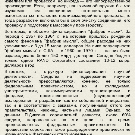
изделием или процессом, но никогда — его непосредственное
производство. Если, например, наш химик обнаружил бы, что
изучаемое им соединение потенциально может
использоваться в качестве противомалярийного препарата, то
тогда разработки включали бы в себя очистку соединения, его
проверку и подготовку к массовому производству.
Во-вторых, в объеме финансирования "фабрик мысли". За
период с 1957 по 1964 г., на который пришлось рождение
самого феномена "фабрик мысли", общие расходы на них
увеличились с 3 до 15 млрд. долларов. На пике популярности
"фабрик мысли" в США — с 1960 по 1970 г. — на них было
израсходовано более 150 млрд. долларов. Сегодня бюджет
только одной RAND Corporation составляет 10-12 млрд.
долларов в год.
В-третьих, в структуре финансирования научной
деятельности. Средства на поддержание научной
деятельности предоставляются, конечно, не только
федеральным правительством, но и колледжами,
университетами, некоммерческими организациями и
фондами, промышленностью (осуществляющей
исследования и разработки как по собственной инициативе,
так и в соответствии с заказами, полученными оттого же
правительства), наконец, частными лицами. Однако, по
данным П.Диксона сорокалетней давности, около 60%
средств, направленных на эти цели, в то время
предоставлялось федеральным правительством. По
прошествии сорока лет такое распределение практически не
изменилось и фактически стало модельным.