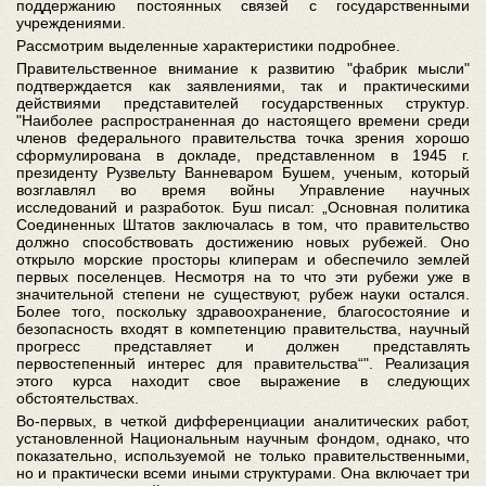
поддержанию постоянных связей с государственными
учреждениями.
Рассмотрим выделенные характеристики подробнее.
Правительственное внимание к развитию "фабрик мысли"
подтверждается как заявлениями, так и практическими
действиями представителей государственных структур.
"Наиболее распространенная до настоящего времени среди
членов федерального правительства точка зрения хорошо
сформулирована в докладе, представленном в 1945 г.
президенту Рузвельту Ванневаром Бушем, ученым, который
возглавлял во время войны Управление научных
исследований и разработок. Буш писал: „Основная политика
Соединенных Штатов заключалась в том, что правительство
должно способствовать достижению новых рубежей. Оно
открыло морские просторы клиперам и обеспечило землей
первых поселенцев. Несмотря на то что эти рубежи уже в
значительной степени не существуют, рубеж науки остался.
Более того, поскольку здравоохранение, благосостояние и
безопасность входят в компетенцию правительства, научный
прогресс представляет и должен представлять
первостепенный интерес для правительства“". Реализация
этого курса находит свое выражение в следующих
обстоятельствах.
Во-первых, в четкой дифференциации аналитических работ,
установленной Национальным научным фондом, однако, что
показательно, используемой не только правительственными,
но и практически всеми иными структурами. Она включает три