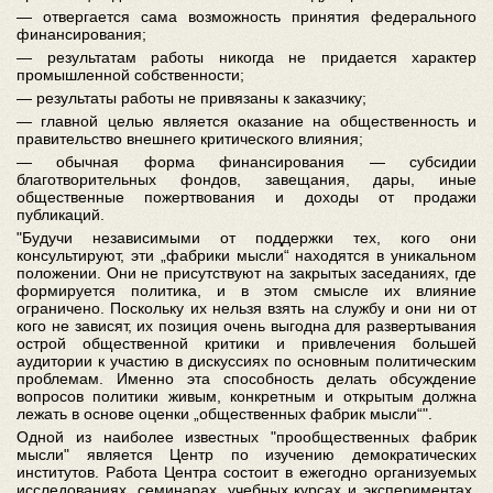
— отвергается сама возможность принятия федерального
финансирования;
— результатам работы никогда не придается характер
промышленной собственности;
— результаты работы не привязаны к заказчику;
— главной целью является оказание на общественность и
правительство внешнего критического влияния;
— обычная форма финансирования — субсидии
благотворительных фондов, завещания, дары, иные
общественные пожертвования и доходы от продажи
публикаций.
"Будучи независимыми от поддержки тех, кого они
консультируют, эти „фабрики мысли“ находятся в уникальном
положении. Они не присутствуют на закрытых заседаниях, где
формируется политика, и в этом смысле их влияние
ограничено. Поскольку их нельзя взять на службу и они ни от
кого не зависят, их позиция очень выгодна для развертывания
острой общественной критики и привлечения большей
аудитории к участию в дискуссиях по основным политическим
проблемам. Именно эта способность делать обсуждение
вопросов политики живым, конкретным и открытым должна
лежать в основе оценки „общественных фабрик мысли“".
Одной из наиболее известных "прообщественных фабрик
мысли" является Центр по изучению демократических
институтов. Работа Центра состоит в ежегодно организуемых
исследованиях, семинарах, учебных курсах и экспериментах.