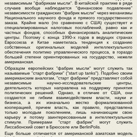
независимым "фабрикам мысли". В китайской практике в ряде
случаев вообще наблюдается "финансовое подавление"
независимости гражданских "фабрик мысли" через механизмы
Национального научного фонда и прямого государственного
заказа. Крайне мало (по сравнению с США) существует и
специализированных налоговых послаблений, равно как и
частных фондов, способных финансировать аналитические
центры. Поэтому с конца 1990-х годов в ведущих странах
Евросоюза и Китае наметилась тенденция к созданию
собственных оригинальных моделей интеллектуального
обеспечения политико управленческого процесса, в гораздо
большей степени ориентированных на государство, нежели
американская.
Образцом европейских "фабрик мысли" могут служить так
называемые "старт фабрики" ("start up tanks"). Подобно своим
американским аналогам, "старт фабрики" представляют собой
независимые научно-исследовательские центры,
деятельность которых направлена на поддержку принятия
политических решений. Однако, в отличие от США, они
создаются не гибким взаимодействием власти, науки и
бизнеса, а их изначально жестко формализованной
кооперацией, причем власть, как правило, представлена
только молодым поколением, лишь начинающим свою
карьеру и потому заинтересованным в интеллектуальном
стимуле. Примерами "старт фабрик" могут служить
Лиссабонский совет в Брюсселе или BerlinPolis.
Еще больше отличается от американской азиатская модель