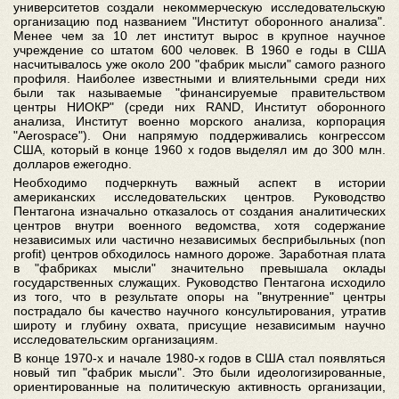
университетов создали некоммерческую исследовательскую
организацию под названием "Институт оборонного анализа".
Менее чем за 10 лет институт вырос в крупное научное
учреждение со штатом 600 человек. В 1960 е годы в США
насчитывалось уже около 200 "фабрик мысли" самого разного
профиля. Наиболее известными и влиятельными среди них
были так называемые "финансируемые правительством
центры НИОКР" (среди них RAND, Институт оборонного
анализа, Институт военно морского анализа, корпорация
"Aerospace"). Они напрямую поддерживались конгрессом
США, который в конце 1960 х годов выделял им до 300 млн.
долларов ежегодно.
Необходимо подчеркнуть важный аспект в истории
американских исследовательских центров. Руководство
Пентагона изначально отказалось от создания аналитических
центров внутри военного ведомства, хотя содержание
независимых или частично независимых бесприбыльных (non
profit) центров обходилось намного дороже. Заработная плата
в "фабриках мысли" значительно превышала оклады
государственных служащих. Руководство Пентагона исходило
из того, что в результате опоры на "внутренние" центры
пострадало бы качество научного консультирования, утратив
широту и глубину охвата, присущие независимым научно
исследовательским организациям.
В конце 1970-х и начале 1980-х годов в США стал появляться
новый тип "фабрик мысли". Это были идеологизированные,
ориентированные на политическую активность организации,