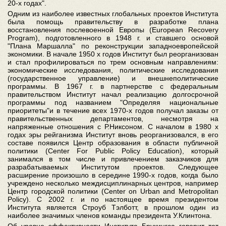
20-х годах".
Одним из наиболее известных глобальных проектов Института
была помощь правительству в разработке плана
восстановления послевоенной Европы (European Recovery
Program), подготовленного в 1948 г. и ставшего основой
"Плана Маршалла" по реконструкции западноевропейской
экономики. В начале 1950 х годов Институт был реорганизован
и стал профилироваться по трем основным направлениям:
экономические исследования, политические исследования
(государственное управление) и внешнеполитические
программы. В 1967 г. в партнерстве с федеральным
правительством Институт начал реализацию долгосрочной
программы под названием "Определяя национальные
приоритеты"и в течение всех 1970-х годов получал заказы от
правительственных департаментов, несмотря на
напряженные отношения с Р.Никсоном. С началом в 1980 х
годах эры рейганизма Институт вновь реорганизовался, в его
составе появился Центр образования в области публичной
политики (Center For Public Policy Education), который
занимался в том числе и привлечением заказчиков для
разрабатываемых Институтом проектов. Следующее
расширение произошло в середине 1990-х годов, когда было
учреждено несколько междисциплинарных центров, например
Центр городской политики (Center on Urban and Metropolitan
Policy). С 2002 г. и по настоящее время президентом
Института является Строуб Тэлботт, в прошлом один из
наиболее значимых членов команды президента У.Клинтона.