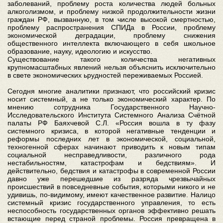
заболеваний, проблему роста количества людей больных
алкоголизмом, и проблему низкой продолжительности жизни
граждан РФ, вызванную, в том числе высокой смертностью,
проблему распространения СПИДа в России, проблему
экономической деградации, проблему снижения
общественного интеллекта включающего в себя школьное
образование, науку, идеологию и искусство.
Существование такого количества негативных
крупномасштабных явлений нельзя объяснить исключительно
в свете экономических ьрудностей переживаемых Россией.
Сегодня многие аналитики признают, что российский кризис
носит системный, а не только экономический характер. По
мнению сотрудника Государственного Научно-
Исследовательского Института Системного Анализа Счётной
палаты РФ Баяхчевой С.Л. «Россия вошла в ту фазу
системного кризиса, в которой негативные тенденции и
реформы последних лет в экономической, социальной,
техногенной сферах начинают приводить к новым типам
социальной несправедливости, различного рода
нестабильностям, катастрофам и бедствиям». И
действительно, бедствия и катастрофы в современной России
давно уже перешедшие из разряда чрезвычайных
происшествий в повседневные события, которыми никого и не
удивишь, по-видимому, имеют качественное развитие. Налицо
системный кризис государственного управления, то есть
неспособность государственных органов эффективно решать
встающие перед страной проблемы. Россия превращена в