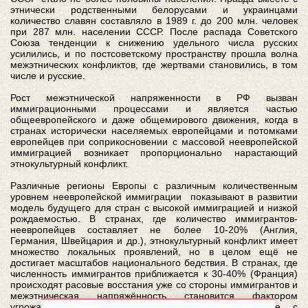
этнически родственными белорусами и украинцами
количество славян составляло в 1989 г. до 200 млн. человек
при 287 млн. населении СССР. После распада Советского
Союза тенденции к снижению удельного числа русских
усилились, и по постсоветскому пространству прошла волна
межэтнических конфликтов, где жертвами становились, в том
числе и русские.
Рост межэтнической напряженности в РФ вызван
иммиграционными процессами и является частью
общеевропейского и даже общемирового движения, когда в
странах исторически населяемых европейцами и потомками
европейцев при соприкосновении с массовой неевропейской
иммиграцией возникает пропорционально нарастающий
этнокультурный конфликт.
Различные регионы Европы с различным количественным
уровнем неевропейской иммиграции показывают в развитии
модель будущего для стран с высокой иммиграцией и низкой
рождаемостью. В странах, где количество иммигрантов-
неевропейцев составляет не более 10-20% (Англия,
Германия, Швейцария и др.), этнокультурный конфликт имеет
множество локальных проявлений, но в целом ещё не
достигает масштабов национального бедствия. В странах, где
численность иммигрантов приближается к 30-40% (Франция)
происходят расовые восстания уже со стороны иммигрантов и
межэтническая напряжённость становится фактором
угрожающим национальной безопасности. В регионе, с