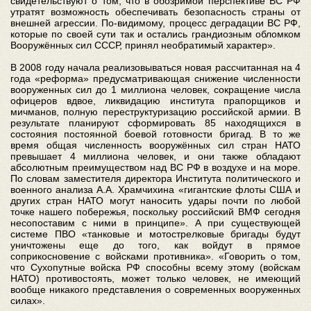
свидетельствуют о том, что в обозримой перспективе ВС РФ
утратят возможность обеспечивать безопасность страны от
внешней агрессии. По-видимому, процесс деградации ВС РФ,
которые по своей сути так и остались грандиозным обломком
Вооружённых сил СССР, принял необратимый характер».
В 2008 году начала реализовываться новая рассчитанная на 4
года «реформа» предусматривающая снижение численности
вооруженных сил до 1 миллиона человек, сокращение числа
офицеров вдвое, ликвидацию института прапорщиков и
мичманов, полную переструктуризацию российской армии. В
результате планируют сформировать 85 находящихся в
состояния постоянной боевой готовности бригад. В то же
время общая численность вооружённых сил стран НАТО
превышает 4 миллиона человек, и они также обладают
абсолютным преимуществом над ВС РФ в воздухе и на море.
По словам заместителя директора Института политического и
военного анализа А.А. Храмчихина «гигантские флоты США и
других стран НАТО могут наносить удары почти по любой
точке нашего побережья, поскольку российский ВМФ сегодня
несопоставим с ними в принципе». А при существующей
системе ПВО «танковые и мотострелковые бригады будут
уничтожены еще до того, как войдут в прямое
соприкосновение с войсками противника». «Говорить о том,
что Сухопутные войска РФ способны всему этому (войскам
НАТО) противостоять, может только человек, не имеющий
вообще никакого представления о современных вооруженных
силах».