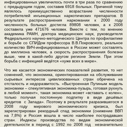
инфицированных увеличилось почти в три раза по сравнению
с предыдущим годом, составив 6918 больных. Причиной тому
являлось преимущественно возрастание численности
потребителей инъекционных наркотических препаратов. В
результате распространения наркомании к 2000 году
численность больных достигла 89808 человек, а к 2008
составила уже 471676 человек. Вместе с тем, по мнению
академика РАМН, доктора медицинских наук, руководителя
Федерального научно-методического Центра по профилактике
и борьбе со СПИДом профессора В.В.Покровского, реальное
количество ВИЧ-инфицированных в России может составлять
до миллиона человек, а скорость распространения болезни
выше, чем в какой-либо другом регионе Земли. При этом
борьба с инфекцией ведётся «хуже всех в мире».
Что же касается экономических показателей развития, то нет
сомнений, что экономика, ориентированная на обслуживание
сырьевых интересов цивилизованных стран обречена на
отсталость и недоразвитость. «Выстроенная Путиным модель
экономики – спекулятивная экономика-пузырь, готовая рухнуть
в любой момент», такая экономика может «вставать с колен»,
только получая постоянную подпитку в виде дешёвых
кредитов с Запада». Поэтому в результате разразившегося в
2008 году мирового экономического кризиса, был
зарегистрирован рекордный спад экономики (снижение ВВП
на 7,8%) и Россия вошла в число наиболее пострадавших
стран. Индексы производства по видам экономической
деятельности в период с 1992 по 2008 год незначительно