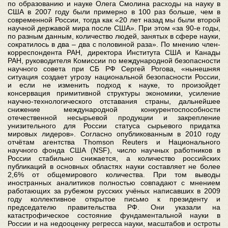
по образованию и науке Олега Смолина расходы на науку в
США в 2007 году были примерно в 100 раз больше, чем в
современной России, тогда как «20 лет назад мы были второй
научной державой мира после США». При этом «за 90-е годы,
по разным данным, количество людей, занятых в сфере науки,
сократилось в два – два с половиной раза». По мнению член-
корреспондента РАН, директора Института США и Канады
РАН, руководителя Комиссии по международной безопасности
научного совета при СБ РФ Сергей Рогова, «нынешняя
ситуация создает угрозу национальной безопасности России,
и если не изменить подход к науке, то произойдет
консервация примитивной структуры экономики, усиление
научно-технологического отставания страны, дальнейшее
снижение международной конкурентоспособности
отечественной несырьевой продукции и закрепление
унизительного для России статуса сырьевого придатка
мировых лидеров». Согласно опубликованным в 2010 году
отчётам агентства Thomson Reuters и Национального
научного фонда США (NSF), число научных работников в
России стабильно снижается, а количество российских
публикаций в основных областях науки составляет не более
2,6% от общемирового количества. При том выводы
иностранных аналитиков полностью совпадают с мнением
работающих за рубежом русских учёных написавших в 2009
году коллективное открытое письмо к президенту и
председателю правительства РФ. Они указали на
катастрофическое состояние фундаментальной науки в
России и на недооценку регресса науки, масштабов и остроты