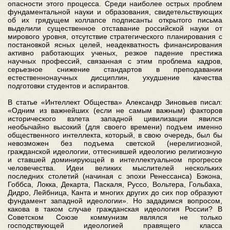
опасности этого процесса. Среди наиболее острых проблем
фундаментальной науки и образования, свидетельствующих
об их грядущем коллапсе подписанты открытого письма
выделили существенное отставание российской науки от
мирового уровня, отсутствие стратегического планирования с
постановкой ясных целей, неадекватность финансирования
активно работающих ученых, резкое падение престижа
научных профессий, связанная с этим проблема кадров,
серьезное снижение стандартов в преподавании
естественнонаучных дисциплин, ухудшение качества
подготовки студентов и аспирантов.
В статье «Интеллект Общества» Александр Зиновьев писал:
«Одним из важнейших (если не самым важным) факторов
исторического взлета западной цивилизации явился
необычайно высокий (для своего времени) подъем именно
общественного интеллекта, который, в свою очередь, был бы
невозможен без подъема светской (нерелигиозной,
гражданской идеологии, оттеснившей идеологию религиозную
и ставшей доминирующей в интеллектуальном прогрессе
человечества. Идеи великих мыслителей нескольких
последних столетий (начиная с эпохи Ренессанса) Бэкона,
Гоббса, Локка, Декарта, Паскаля, Руссо, Вольтера, Гольбаха,
Дидро, Лейбница, Канта и многих других до сих пор образуют
фундамент западной идеологии». Но зададимся вопросом,
какова в таком случае гражданская идеология России? В
Советском Союзе коммунизм являлся не только
господствующей идеологией правящего класса