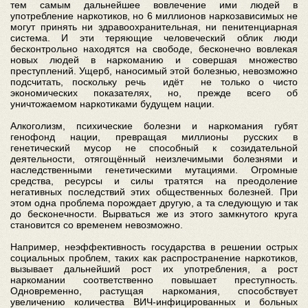
тем самым дальнейшее вовлечение ими людей в
употребление наркотиков, но 6 миллионов наркозависимых не
могут принять ни здравоохранительная, ни пенитенциарная
система. И эти теряющие человеческий облик люди
бесконтрольно находятся на свободе, бесконечно вовлекая
новых людей в наркоманию и совершая множество
преступлений. Ущерб, наносимый этой болезнью, невозможно
подсчитать, поскольку речь идёт не только о чисто
экономических показателях, но, прежде всего об
уничтожаемом наркотиками будущем нации.
Алкоголизм, психические болезни и наркомания губят
генофонд нации, превращая миллионы русских в
генетический мусор не способный к созидательной
деятельности, отягощённый неизлечимыми болезнями и
наследственными генетическими мутациями. Огромные
средства, ресурсы и силы тратятся на преодоление
негативных последствий этих общественных болезней. При
этом одна проблема порождает другую, а та следующую и так
до бесконечности. Вырваться же из этого замкнутого круга
становится со временем невозможно.
Например, неэффективность государства в решении острых
социальных проблем, таких как распространение наркотиков,
вызывает дальнейший рост их употребления, а рост
наркомании соответственно повышает преступность.
Одновременно, растущая наркомания, способствует
увеличению количества ВИЧ-инфицированных и больных