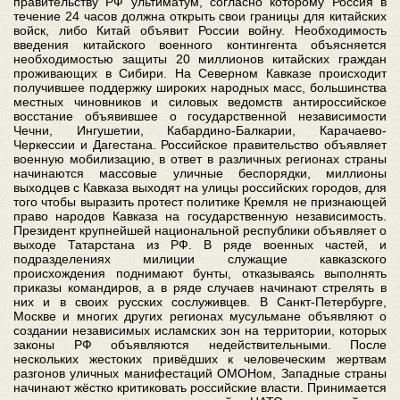
правительству РФ ультиматум, согласно которому Россия в
течение 24 часов должна открыть свои границы для китайских
войск, либо Китай объявит России войну. Необходимость
введения китайского военного контингента объясняется
необходимостью защиты 20 миллионов китайских граждан
проживающих в Сибири. На Северном Кавказе происходит
получившее поддержку широких народных масс, большинства
местных чиновников и силовых ведомств антироссийское
восстание объявившее о государственной независимости
Чечни, Ингушетии, Кабардино-Балкарии, Карачаево-
Черкессии и Дагестана. Российское правительство объявляет
военную мобилизацию, в ответ в различных регионах страны
начинаются массовые уличные беспорядки, миллионы
выходцев с Кавказа выходят на улицы российских городов, для
того чтобы выразить протест политике Кремля не признающей
право народов Кавказа на государственную независимость.
Президент крупнейшей национальной республики объявляет о
выходе Татарстана из РФ. В ряде военных частей, и
подразделениях милиции служащие кавказского
происхождения поднимают бунты, отказываясь выполнять
приказы командиров, а в ряде случаев начинают стрелять в
них и в своих русских сослуживцев. В Санкт-Петербурге,
Москве и многих других регионах мусульмане объявляют о
создании независимых исламских зон на территории, которых
законы РФ объявляются недействительными. После
нескольких жестоких привёдших к человеческим жертвам
разгонов уличных манифестаций ОМОНом, Западные страны
начинают жёстко критиковать российские власти. Принимается