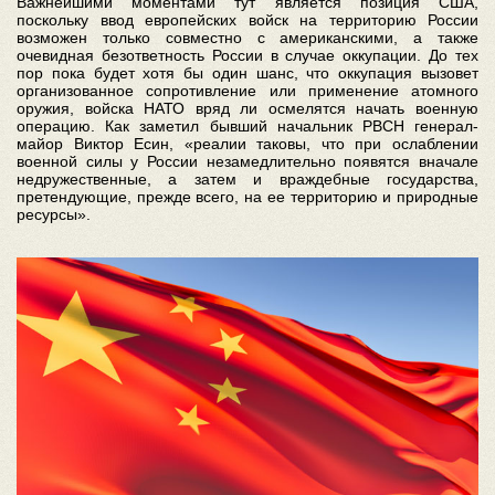
Важнейшими моментами тут является позиция США,
поскольку ввод европейских войск на территорию России
возможен только совместно с американскими, а также
очевидная безответность России в случае оккупации. До тех
пор пока будет хотя бы один шанс, что оккупация вызовет
организованное сопротивление или применение атомного
оружия, войска НАТО вряд ли осмелятся начать военную
операцию. Как заметил бывший начальник РВСН генерал-
майор Виктор Есин, «реалии таковы, что при ослаблении
военной силы у России незамедлительно появятся вначале
недружественные, а затем и враждебные государства,
претендующие, прежде всего, на ее территорию и природные
ресурсы».