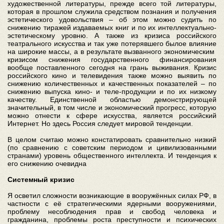
художественной литературы, прежде всего той литературы,
которая в прошлом служила средством познания и получения
эстетического удовольствия – об этом можно судить по
снижению тиражей издаваемых книг и по их интеллектуально-
эстетическому уровню. А также из кризиса российского
театрального искусства и так уже потерявшего былое влияние
на широкие массы, а в результате вызванного экономическим
кризисом снижения государственного финансирования
вообще поставленного сегодня на грань выживания. Кризис
российского кино и телевидения также можно выявить по
снижению количественных и качественных показателей – по
снижению выпуска кино- и теле-продукции и по их низкому
качеству. Единственной областью демонстрирующей
значительный, в том числе и экономический прогресс, которую
можно отнести к сфере искусства, является российский
Интернет. Но здесь Россия следует мировой тенденции.
В целом считаю можно констатировать сравнительно низкий
(по сравнению с советским периодом и цивилизованными
странами) уровень общественного интеллекта. И тенденция к
его снижению очевидна
Системный кризис
Я осветил сложности возникающие в вооружённых силах РФ, в
частности с её стратегическими ядерными вооружениями,
проблему несоблюдения прав и свобод человека и
гражданина, проблемы роста преступности и психических