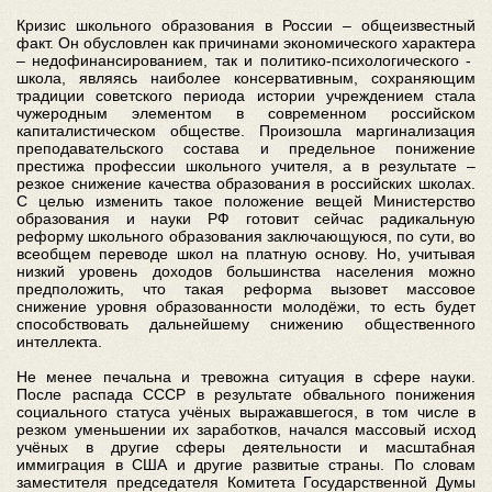
Кризис школьного образования в России – общеизвестный
факт. Он обусловлен как причинами экономического характера
– недофинансированием, так и политико-психологического -
школа, являясь наиболее консервативным, сохраняющим
традиции советского периода истории учреждением стала
чужеродным элементом в современном российском
капиталистическом обществе. Произошла маргинализация
преподавательского состава и предельное понижение
престижа профессии школьного учителя, а в результате –
резкое снижение качества образования в российских школах.
С целью изменить такое положение вещей Министерство
образования и науки РФ готовит сейчас радикальную
реформу школьного образования заключающуюся, по сути, во
всеобщем переводе школ на платную основу. Но, учитывая
низкий уровень доходов большинства населения можно
предположить, что такая реформа вызовет массовое
снижение уровня образованности молодёжи, то есть будет
способствовать дальнейшему снижению общественного
интеллекта.
Не менее печальна и тревожна ситуация в сфере науки.
После распада СССР в результате обвального понижения
социального статуса учёных выражавшегося, в том числе в
резком уменьшении их заработков, начался массовый исход
учёных в другие сферы деятельности и масштабная
иммиграция в США и другие развитые страны. По словам
заместителя председателя Комитета Государственной Думы