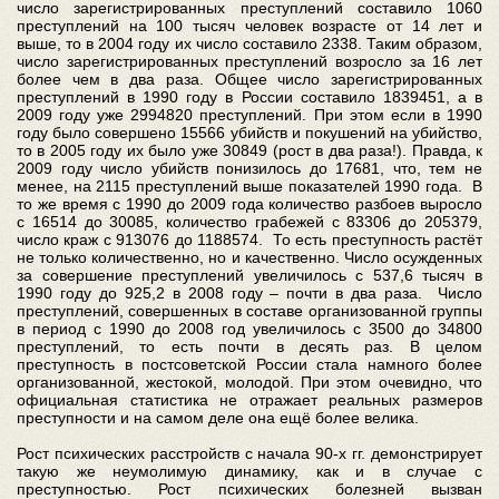
число зарегистрированных преступлений составило 1060
преступлений на 100 тысяч человек возрасте от 14 лет и
выше, то в 2004 году их число составило 2338. Таким образом,
число зарегистрированных преступлений возросло за 16 лет
более чем в два раза. Общее число зарегистрированных
преступлений в 1990 году в России составило 1839451, а в
2009 году уже 2994820 преступлений. При этом если в 1990
году было совершено 15566 убийств и покушений на убийство,
то в 2005 году их было уже 30849 (рост в два раза!). Правда, к
2009 году число убийств понизилось до 17681, что, тем не
менее, на 2115 преступлений выше показателей 1990 года. В
то же время с 1990 до 2009 года количество разбоев выросло
с 16514 до 30085, количество грабежей с 83306 до 205379,
число краж с 913076 до 1188574. То есть преступность растёт
не только количественно, но и качественно. Число осужденных
за совершение преступлений увеличилось с 537,6 тысяч в
1990 году до 925,2 в 2008 году – почти в два раза. Число
преступлений, совершенных в составе организованной группы
в период с 1990 до 2008 год увеличилось с 3500 до 34800
преступлений, то есть почти в десять раз. В целом
преступность в постсоветской России стала намного более
организованной, жестокой, молодой. При этом очевидно, что
официальная статистика не отражает реальных размеров
преступности и на самом деле она ещё более велика.
Рост психических расстройств с начала 90-х гг. демонстрирует
такую же неумолимую динамику, как и в случае с
преступностью. Рост психических болезней вызван