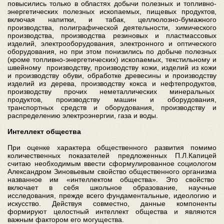
повысились только в областях добычи полезных и топливно-
энергетических полезных ископаемых, пищевых продуктов,
включая напитки, и табак, целлюлозно-бумажного
производства, полиграфической деятельности, химического
производства, производства резиновых и пластмассовых
изделий, электрооборудования, электронного и оптического
оборудования, но при этом понизились по добыче полезных
(кроме топливно-энергетических) ископаемых, текстильному и
швейному производству, производству кожи, изделий из кожи
и производству обуви, обработке древесины и производству
изделий из дерева, производству кокса и нефтепродуктов,
производству прочих неметаллических минеральных
продуктов, производству машин и оборудования,
транспортных средств и оборудования, производству и
распределению электроэнергии, газа и воды.
Интеллект общества
При оценке характера общественного развития помимо
количественных показателей предложенных П.Л.Капицей
считаю необходимым ввести сформулированное социологом
Александром Зиновьевым свойство общественного организма
названное им «интеллектом общества». Это свойство
включает в себя школьное образование, научные
исследования, прежде всего фундаментальные, идеологию и
искусство. Действуя совместно, данные компоненты
формируют целостный интеллект общества и являются
важным фактором его могущества.