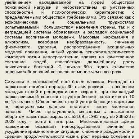
увеличением накладываемой на людей обществом
психической нагрузки и несоответствием их умственных
способностей и психологических характеристик с
предъявляемыми обществом требованиями. Это связано как с
экономическими и социальными трудностями
испытываемыми большинством населения страны, так и с
деградацией системы образования и распадом социальной
системы воспитания молодёжи. Массовые наркомания и
алкоголизм, всеобщая необразованность, снижение
физического здоровья, распространение асоциальных
моделей поведения, низкий уровень психофизиологического
комфорта жизни непосредственно влияют на качественное
состояние людей, способствуя дальнейшему росту
психических болезней. С начала 90-х годов количество
нервных заболеваний возросло не менее чем в два раза.
Ситуация с наркоманией ещё более сложная. Ежегодно от
наркотиков погибает порядка 30 тысяч россиян – в основном
молодых людей в репродуктивном возрасте, при том каждый
наркозависимый вовлекает в употребление наркотиков от 10
до 15 человек. Общее число людей употребляющих наркотики
по официальным данным достигает шести миллионов
человек. Число преступлений, связанных с незаконным
оборотом наркотиков выросло с 53169 в 1993 году до 238523 в
2009 году – почти в пять раз. Многомиллионная армия
наркоманов оказывает непосредственное влияние на
ухудшение криминогенной ситуации, снижение рождаемости и
средней продолжительности жизни, рост нервных болезней и