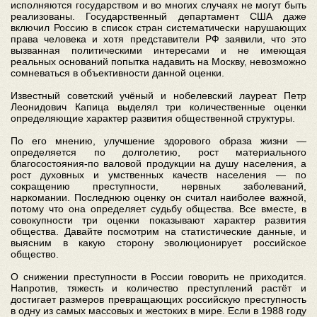
исполняются государством и во многих случаях не могут быть
реализованы. Государственный департамент США даже
включил Россию в список стран систематически нарушающих
права человека и хотя представители РФ заявили, что это
вызванная политическими интересами и не имеющая
реальных оснований попытка надавить на Москву, невозможно
сомневаться в объективности данной оценки.
Известный советский учёный и нобелевский лауреат Петр
Леонидович Капица выделял три количественные оценки
определяющие характер развития общественной структуры.
По его мнению, улучшение здорового образа жизни —
определяется по долголетию, рост материального
благосостояния-по валовой продукции на душу населения, а
рост духовных и умственных качеств населения — по
сокращению преступности, нервных заболеваний,
наркомании. Последнюю оценку он считал наиболее важной,
потому что она определяет судьбу общества. Все вместе, в
совокупности три оценки показывают характер развития
общества. Давайте посмотрим на статистические данные, и
выясним в какую сторону эволюционирует российское
общество.
О снижении преступности в России говорить не приходится.
Напротив, тяжесть и количество преступлений растёт и
достигает размеров превращающих российскую преступность
в одну из самых массовых и жестоких в мире. Если в 1988 году