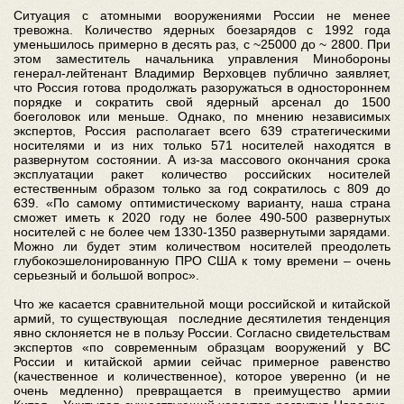
Ситуация с атомными вооружениями России не менее
тревожна. Количество ядерных боезарядов с 1992 года
уменьшилось примерно в десять раз, с ~25000 до ~ 2800. При
этом заместитель начальника управления Минобороны
генерал-лейтенант Владимир Верховцев публично заявляет,
что Россия готова продолжать разоружаться в одностороннем
порядке и сократить свой ядерный арсенал до 1500
боеголовок или меньше. Однако, по мнению независимых
экспертов, Россия располагает всего 639 стратегическими
носителями и из них только 571 носителей находятся в
развернутом состоянии. А из-за массового окончания срока
эксплуатации ракет количество российских носителей
естественным образом только за год сократилось с 809 до
639. «По самому оптимистическому варианту, наша страна
сможет иметь к 2020 году не более 490-500 развернутых
носителей с не более чем 1330-1350 развернутыми зарядами.
Можно ли будет этим количеством носителей преодолеть
глубокоэшелонированную ПРО США к тому времени – очень
серьезный и большой вопрос».
Что же касается сравнительной мощи российской и китайской
армий, то существующая последние десятилетия тенденция
явно склоняется не в пользу России. Согласно свидетельствам
экспертов «по современным образцам вооружений у ВС
России и китайской армии сейчас примерное равенство
(качественное и количественное), которое уверенно (и не
очень медленно) превращается в преимущество армии