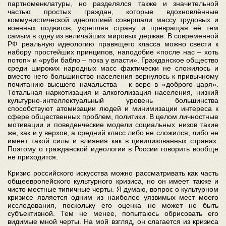
партноменклатуры, но разделялся также и значительной
частью простых граждан, которые вдохновлённые
коммунистической идеологией совершали массу трудовых и
военных подвигов, укрепляя страну и превращая её тем
самым в одну из величайших мировых держав. В современной
РФ реальную идеологию правящего класса можно свести к
набору простейших принципов, наподобие «после нас – хоть
потоп» и «руби бабло – пока у власти». Гражданское общество
среди широких народных масс фактически не сложилось и
вместо него большинство населения вернулось к привычному
почитанию высшего начальства – к вере в «доброго царя».
Тотальная наркотизация и алкоголизация населения, низкий
культурно-интеллектуальный уровень большинства
способствуют атомизации людей и минимизации интереса к
сфере общественных проблем, политики. В целом личностные
мотивации и поведенческие модели социальных низов такие
же, как и у верхов, а средний класс либо не сложился, либо не
имеет такой силы и влияния как в цивилизованных странах.
Поэтому о гражданской идеологии в России говорить вообще
не приходится.
Кризис российского искусства можно рассматривать как часть
общеевропейского культурного кризиса, но он имеет также и
чисто местные типичные черты. Я думаю, вопрос о культурном
кризисе является одним из наиболее уязвимых мест моего
исследования, поскольку его оценка не может не быть
субъективной. Тем не менее, попытаюсь обрисовать его
видимые мной черты. На мой взгляд, он слагается из кризиса