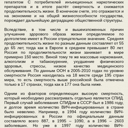
гепатитом С потребителей инъекционных наркотических
препаратов и в итоге растёт смертность и снижается
продолжительность жизни. В конечном счете, это отражается и
на экономике и на общей жизнеспособности государства,
порождает дальнейшую деградацию общественной структуры.
Вследствие, в том числе и вышеизложенных причин
улучшение здорового образа жизни определяемое по
долголетию имеет в России отрицательное значение. Средняя
продолжительность жизни по разным данным составляет от 55
до 65 лет, тогда как в Европе в среднем превышает 80 лет.
Россия по продолжительности жизни занимает в мире
примерно 150 место. Виной тому те же массовые наркомания,
алкоголизм и табакокурение, ухудшение физического
здоровья, стрессы, низкое качество медицинского
обслуживания. По данным ООН в 2005-2010 годах по уровню
смертности Россия находилась на 18 месте среди 195 стран
мира, то есть смертность выше российской была отмечена
только в 17 странах, тогда как в 177 она была ниже.
Одним из факторов определяющих высокую смертность,
который необходимо рассматривать отдельно является СПИД.
Первый случай заболевания СПИДом в СССР был в 1986 году,
и долгое время количество ВИЧ-инфицированных в стране
было невелико. Например, в 1994 году количество ВИЧ-
инфицированных в России по официальным данным
составляло всего 887, в 1995 – 1090, а в 1996 – 2603
заболевших. Но уже в 1997 году количество ВИЧ-