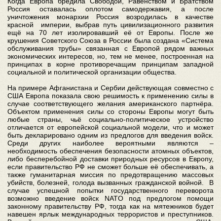
Когда Европа бредила Свободой, Равенством и Братством
Россия оставалась оплотом самодержавия, а после
уничтожения монархии Россия возродилась в качестве
красной империи, выбрав путь цивилизационного развития
ещё на 70 лет изолировавший её от Европы. После же
крушения Советского Союза в России была создана «Система
обслуживания трубы» связанная с Европой рядом важных
экономических интересов, но, тем не менее, построенная на
принципах в корне противоречащим принципам западной
социальной и политической организации общества.
На примере Афганистана и Сербии действующая совместно с
США Европа показала свою решимость к применению силы в
случае соответствующего желания американского партнёра.
Объектом применения силы со стороны Европы могут быть
любые страны, чьё социально-политическое устройство
отличается от европейской социальной модели, что и может
быть декларировано одним из предлогов для введения войск.
Среди других наиболее вероятными являются –
необходимость обеспечения безопасности атомных объектов,
либо бесперебойной доставки природных ресурсов в Европу,
если правительство РФ не сможет больше её обеспечивать, а
также гуманитарная миссия по предотвращению массовых
убийств, болезней, голода вызванных гражданской войной. В
случае успешной попытки государственного переворота
возможно введение войск NATO под предлогом помощи
законному правительству РФ, тогда как на мятежников будет
навешен ярлык международных террористов и преступников.