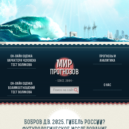
----
ОН-ЛАЙН ОЦЕНКА
ПРОГНОЗЫ И
О ПРОГРАММЕ
ХАРАКТЕРА ЧЕЛОВЕКА
АНАЛИТИКА
ТЕСТ ВОЛИКОВА
ОЦЕНКА ХАРАКТЕРA ЧЕЛОВЕКА
ОЦЕНКА ХАРАКТЕРА ВЫДАЮЩИХСЯ ЛИЧНОСТЕЙ
О ПРОГРАММЕ
· SINCE. 2004 ·
ОН-ЛАЙН ОЦЕНКА
О НАС
ТЕСТ НА СОВМЕСТИМОСТЬ ВОЛИКОВА
ВЗАИМООТНОШЕНИЙ
ПРОГНОЗЫ И АНАЛИТИКА
ТЕСТ ВОЛИКОВА
БОБРОВ Д.В. 2025. ГИБЕЛЬ РОССИИ?