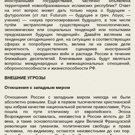
иностранными государствами, частично объявлена
территорией новообразованных исламских республик? Ответ
на этот вопрос может дать только наука о будущем –
футурология (от лат. Futurum — будущее и греч. Λόγος —
учение) — «наука прогнозирования будущего, в том числе
путём экстраполяции существующих технологических,
экономических или социальных тенденций или попытками
предсказания будущих тенденций». Давайте взглянем на
тенденции сегодняшнего дня, на ситуацию в соответствующих
сферах и попробуем понять, велика ли на самом деле
вероятность осуществления сценариев иностранной
интервенции, гражданских войн и распада России в течение
ближайших десятилетий. Ключевыми здесь будут являться
вопросы международных и межнациональных отношений,
обороноспособности и жизнеспособности РФ.
ВНЕШНИЕ УГРОЗЫ
Отношения с западным миром
Отношения России с западным миром никогда не были
абсолютно ровными. Ещё в первом тысячелетии христианской
эры избрав качестве национальной религии православие, Русь
пошла по пути отличному от европейского. Эпоха
Возрождения оставалась, неизвестна в России вплоть до 18
века, а такие основополагающие идеи Великой Французской
революции как гуманизм, политические свободы и права
человека, по-видимому, остаются неизвестными до сих пор.