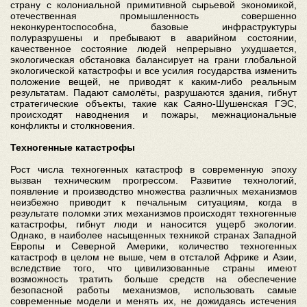
страну с колониальной примитивной сырьевой экономикой,
отечественная промышленность совершенно
неконкурентоспособна, базовые инфраструктуры
полуразрушены и пребывают в аварийном состоянии,
качественное состояние людей непрерывно ухудшается,
экологическая обстановка балансирует на грани глобальной
экологической катастрофы и все усилия государства изменить
положение вещей, не приводят к каким-либо реальным
результатам. Падают самолёты, разрушаются здания, гибнут
стратегические объекты, такие как Саяно-Шушенская ГЭС,
происходят наводнения и пожары, межнациональные
конфликты и столкновения.
Техногенные катастрофы
Рост числа техногенных катастроф в современную эпоху
вызван техническим прогрессом. Развитие технологий,
появление и производство множества различных механизмов
неизбежно приводит к печальным ситуациям, когда в
результате поломки этих механизмов происходят техногенные
катастрофы, гибнут люди и наносится ущерб экологии.
Однако, в наиболее насыщенных техникой странах Западной
Европы и Северной Америки, количество техногенных
катастроф в целом не выше, чем в отсталой Африке и Азии,
вследствие того, что цивилизованные страны имеют
возможность тратить больше средств на обеспечение
безопасной работы механизмов, использовать самые
современные модели и менять их, не дожидаясь истечения