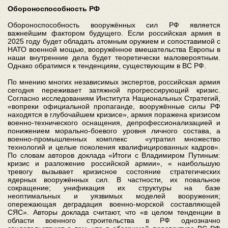
Обороноспособность РФ
Обороноспособность вооружённых сил РФ является
важнейшим фактором будущего. Если российская армия в
2025 году будет обладать атомным оружием и сопоставимой с
НАТО военной мощью, вооружённое вмешательства Европы в
наши внутренние дела будет теоретически маловероятным.
Однако обратимся к тенденциям, существующим в ВС РФ.
По мнению многих независимых экспертов, российская армия
сегодня переживает затяжной прогрессирующий кризис.
Согласно исследованиям Института Национальных Стратегий,
«вопреки официальной пропаганде, вооружённые силы РФ
находятся в глубочайшем кризисе», армия поражена кризисом
военно-технического оснащения, депрофессионализацией и
понижением морально-боевого уровня личного состава, а
военно-промышленных комплекс «утратил множество
технологий и целые поколения квалифицированных кадров».
По словам авторов доклада «Итоги с Владимиром Путиным:
кризис и разложение российской армии», « наибольшую
тревогу вызывает кризисное состояние стратегических
ядерных вооружённых сил. В частности, их повальное
сокращение; унификация их структуры на базе
неоптимальных и уязвимых моделей вооружения;
опережающая деградация военно-морской составляющей
СЯС». Авторы доклада считают, что «в целом тенденции в
области военного строительства в РФ однозначно