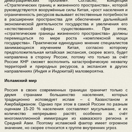
демографических проблем». Согласно, концепции
«Стратегических границ и жизненного пространства», которой
руководствуются вооружённые силы Китая, «рост населения и
ограниченность ресурсов вызывает естественные потребности
в расширении пространства для обеспечения дальнейшей
экономической деятельности государства и увеличения его
«естественной сферы существования». При этом,
«стратегические границы жизненного пространства» должны
перемещаться по мере роста «комплексной мощи
государства». Практически единодушно мнение специалистов
занимающихся изучением Китая, согласно которому
предположительная китайская экспансия, скорее всего, будет
направлена в сторону России, потому что только за счёт
России КНР сможет восполнить катастрофическую нехватку
территорий и природных ресурсов, а экспансия в других
направлениях (Индия и Индокитай) маловероятна.
Исламский мир
Россия в своих современных границах граничит только с
двумя странами большинство населения, которых
традиционно исповедует ислам – с Казахстаном и
Азербайджаном. Однако при этом в самой России по разным
оценкам 15-20 % населения составляют мусульмане, и их
количество непрерывно растёт, особенно за счёт
многомиллионной иммиграции из кавказского региона и
Средней Азии. Поэтому исламский фактор имеет огромное
значение, но скорее относится к группе внутренних угроз.