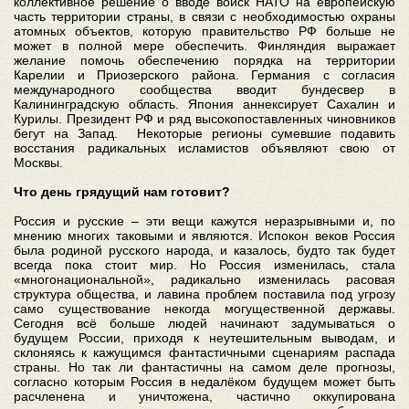
коллективное решение о вводе войск НАТО на европейскую
часть территории страны, в связи с необходимостью охраны
атомных объектов, которую правительство РФ больше не
может в полной мере обеспечить. Финляндия выражает
желание помочь обеспечению порядка на территории
Карелии и Приозерского района. Германия с согласия
международного сообщества вводит бундесвер в
Калининградскую область. Япония аннексирует Сахалин и
Курилы. Президент РФ и ряд высокопоставленных чиновников
бегут на Запад. Некоторые регионы сумевшие подавить
восстания радикальных исламистов объявляют свою от
Москвы.
Что день грядущий нам готовит?
Россия и русские – эти вещи кажутся неразрывными и, по
мнению многих таковыми и являются. Испокон веков Россия
была родиной русского народа, и казалось, будто так будет
всегда пока стоит мир. Но Россия изменилась, стала
«многонациональной», радикально изменилась расовая
структура общества, и лавина проблем поставила под угрозу
само существование некогда могущественной державы.
Сегодня всё больше людей начинают задумываться о
будущем России, приходя к неутешительным выводам, и
склоняясь к кажущимся фантастичными сценариям распада
страны. Но так ли фантастичны на самом деле прогнозы,
согласно которым Россия в недалёком будущем может быть
расчленена и уничтожена, частично оккупирована