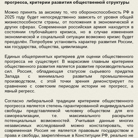
прогресса, критерии развития общественной структуры
Можно принять за аксиому то, что обороноспособность РФ в
2025 году будет непосредственно зависеть от уровня общей
жизнеспособности страны, от положения в экономической и
других сферах. Современная российская армия находится в
состоянии глубочайшего кризиса, но в случае изменения
экономической и социальной ситуации возможно кризис будет
преодолён. Попробуем установить характер развития России,
как государства, общества, цивилизации.
Единых общепринятых критериев для оценки общественного
прогресса не существует. В марксизме главным критерием
общественного развития является развитие производительных
сил. Россия, обладающая статусом сырьевого придатка
Запада с минимально развитым промышленным
производством, с этой точки зрения демонстрирует по
сравнению с советским периодом истории не прогресс, а
явный регресс.
Согласно либеральной традиции критерием общественного
прогресса является степень гарантированной индивидуальной
свободы представляемой человеку обществом для его
самореализации, т.е. максимального раскрытия
потенциальных возможностей. Учитывая данные многих
независимых исследований можно констатировать, что
современная Россия не является правовым государством и
права и свободы, закреплённые в Конституции РФ, реально не