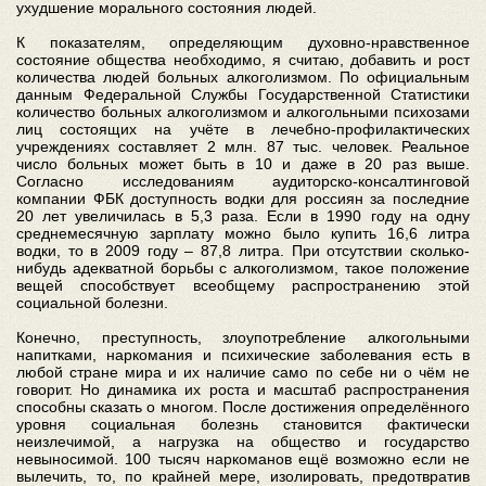
ухудшение морального состояния людей.
К показателям, определяющим духовно-нравственное
состояние общества необходимо, я считаю, добавить и рост
количества людей больных алкоголизмом. По официальным
данным Федеральной Службы Государственной Статистики
количество больных алкоголизмом и алкогольными психозами
лиц состоящих на учёте в лечебно-профилактических
учреждениях составляет 2 млн. 87 тыс. человек. Реальное
число больных может быть в 10 и даже в 20 раз выше.
Согласно исследованиям аудиторско-консалтинговой
компании ФБК доступность водки для россиян за последние
20 лет увеличилась в 5,3 раза. Если в 1990 году на одну
среднемесячную зарплату можно было купить 16,6 литра
водки, то в 2009 году – 87,8 литра. При отсутствии сколько-
нибудь адекватной борьбы с алкоголизмом, такое положение
вещей способствует всеобщему распространению этой
социальной болезни.
Конечно, преступность, злоупотребление алкогольными
напитками, наркомания и психические заболевания есть в
любой стране мира и их наличие само по себе ни о чём не
говорит. Но динамика их роста и масштаб распространения
способны сказать о многом. После достижения определённого
уровня социальная болезнь становится фактически
неизлечимой, а нагрузка на общество и государство
невыносимой. 100 тысяч наркоманов ещё возможно если не
вылечить, то, по крайней мере, изолировать, предотвратив