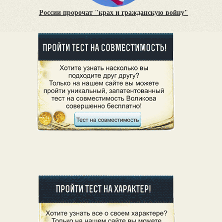
России пророчат "крах и гражданскую войну"