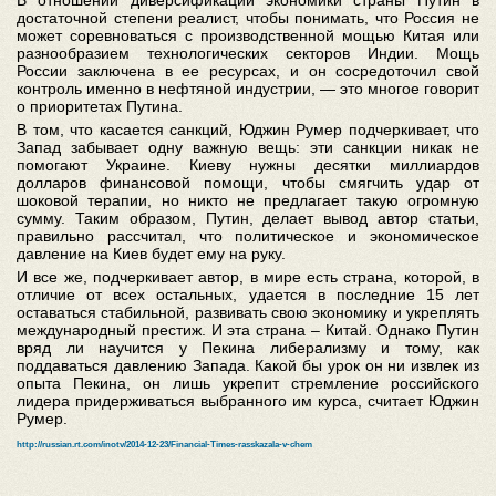
В отношении диверсификации экономики страны Путин в
достаточной степени реалист, чтобы понимать, что Россия не
может соревноваться с производственной мощью Китая или
разнообразием технологических секторов Индии. Мощь
России заключена в ее ресурсах, и он сосредоточил свой
контроль именно в нефтяной индустрии, — это многое говорит
о приоритетах Путина.
В том, что касается санкций, Юджин Румер подчеркивает, что
Запад забывает одну важную вещь: эти санкции никак не
помогают Украине. Киеву нужны десятки миллиардов
долларов финансовой помощи, чтобы смягчить удар от
шоковой терапии, но никто не предлагает такую огромную
сумму. Таким образом, Путин, делает вывод автор статьи,
правильно рассчитал, что политическое и экономическое
давление на Киев будет ему на руку.
И все же, подчеркивает автор, в мире есть страна, которой, в
отличие от всех остальных, удается в последние 15 лет
оставаться стабильной, развивать свою экономику и укреплять
международный престиж. И эта страна – Китай. Однако Путин
вряд ли научится у Пекина либерализму и тому, как
поддаваться давлению Запада. Какой бы урок он ни извлек из
опыта Пекина, он лишь укрепит стремление российского
лидера придерживаться выбранного им курса, считает Юджин
Румер.
http://russian.rt.com/inotv/2014-12-23/Financial-Times-rasskazala-v-chem