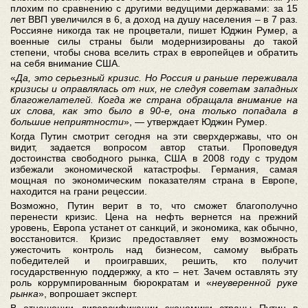
плохим по сравнению с другими ведущими державами: за 15
лет ВВП увеличился в 6, а доход на душу населения – в 7 раз.
Россияне никогда так не процветали, пишет Юджин Румер, а
военные силы страны были модернизированы до такой
степени, чтобы снова вселить страх в европейцев и обратить
на себя внимание США.
«
Да
,
это
серьезный
кризис
.
Но
Россия
и
раньше
переживала
кризисы
и
оправлялась
от
них
,
не
следуя
советам
западных
благожелателей
.
Когда
же
страна
обращала
внимание
на
их
слова
,
как
это
было
в
90-
е
,
она
только
попадала
в
большие
неприятности
», — утверждает Юджин Румер.
Когда Путин смотрит сегодня на эти сверхдержавы, что он
видит, задается вопросом автор статьи. Проповедуя
достоинства свободного рынка, США в 2008 году с трудом
избежали экономической катастрофы. Германия, самая
мощная по экономическим показателям страна в Европе,
находится на грани рецессии.
Возможно, Путин верит в то, что сможет благополучно
перенести кризис. Цена на нефть вернется на прежний
уровень, Европа устанет от санкций, и экономика, как обычно,
восстановится. Кризис предоставляет ему возможность
ужесточить контроль над бизнесом, самому выбрать
победителей и проигравших, решить, кто получит
государственную поддержку, а кто – нет. Зачем оставлять эту
роль коррумпированным бюрократам и «
неуверенной
руке
рынка
», вопрошает эксперт.