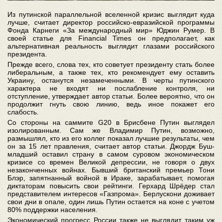
Из путинской параллельной вселенной кризис выглядит куда
лучше, считает директор российско-евразийской программы
Фонда Карнеги «За международный мир» Юджин Румер. В
своей статье для Financial Times он предполагает, как
альтернативная реальность выглядит глазами российского
президента.
Прежде всего, слова тех, кто советует президенту стать более
либеральным, а также тех, кто рекомендует ему оставить
Украину, останутся незамеченными. В черты путинского
характера не входят ни послабление контроля, ни
отступление, утверждает автор статьи. Более вероятно, что он
продолжит гнуть свою линию, ведь иное покажет его
слабость.
Со стороны на саммите G20 в Брисбене Путин выглядел
изолированным. Сам же Владимир Путин, возможно,
размышлял, кто из его коллег показал лучшие результаты, чем
он за 15 лет правления, считает автор статьи. Джордж Буш-
младший оставил страну в самом суровом экономическом
кризисе со времен Великой депрессии, не говоря о двух
незаконченных войнах. Бывший британский премьер Тони
Блэр, запятнанный войной в Ираке, зарабатывает, помогая
диктаторам повысить свои рейтинги. Герхард Шрёдер стал
представителем интересов «Газпрома». Берлускони доживает
свои дни в опале, один лишь Путин остается на коне с учетом
80% поддержки населения.
Экономический прогресс России также не выглядит таким уж