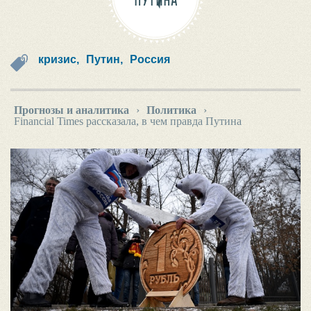
ПУТИНА
кризис,
Путин,
Россия
Прогнозы и аналитика
›
Политика
›
Financial Times рассказала, в чем правда Путина