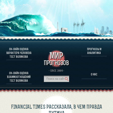
----
ОН-ЛАЙН ОЦЕНКА
ПРОГНОЗЫ И
О ПРОГРАММЕ
ХАРАКТЕРА ЧЕЛОВЕКА
АНАЛИТИКА
ТЕСТ ВОЛИКОВА
ОЦЕНКА ХАРАКТЕРA ЧЕЛОВЕКА
ОЦЕНКА ХАРАКТЕРА ВЫДАЮЩИХСЯ ЛИЧНОСТЕЙ
О ПРОГРАММЕ
· SINCE. 2004 ·
ОН-ЛАЙН ОЦЕНКА
О НАС
ТЕСТ НА СОВМЕСТИМОСТЬ ВОЛИКОВА
ВЗАИМООТНОШЕНИЙ
ПРОГНОЗЫ И АНАЛИТИКА
ТЕСТ ВОЛИКОВА
FINANCIAL TIMES РАССКАЗАЛА, В ЧЕМ ПРАВДА