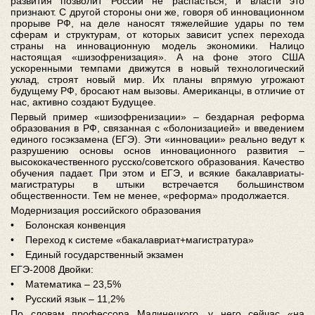
развития позволит России не распасться, и власти это
признают. С другой стороны они же, говоря об инновационном
прорыве РФ, на деле наносят тяжелейшие удары по тем
сферам и структурам, от которых зависит успех перехода
страны на инновационную модель экономики. Налицо
настоящая «шизофренизация». А на фоне этого США
ускоренными темпами движутся в новый технологический
уклад, строят новый мир. Их планы впрямую угрожают
будущему РФ, бросают нам вызовы. Американцы, в отличие от
нас, активно создают Будущее.
Первый пример «шизофренизации» – бездарная реформа
образования в РФ, связанная с «болонизацией» и введением
единого госэкзамена (ЕГЭ). Эти «инновации» реально ведут к
разрушению основы основ инновационного развития –
высококачественного русско/советского образования. Качество
обучения падает. При этом и ЕГЭ, и всякие бакалавриаты-
магистратуры в штыки встречается большинством
общественности. Тем не менее, «реформа» продолжается.
Модернизация российского образования
• Болонская конвенция
• Переход к системе «бакалавриат+магистратура»
• Единый государственный экзамен
ЕГЭ-2008 Двойки:
• Математика – 23,5%
• Русский язык – 11,2%
По словам профессора Малинецкого, у него сейчас «на