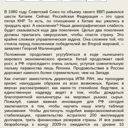
В 1980 году Советский Союз по объему своего ВВП равнялся
шести Китаям. Сейчас Российская Федерация – это одна
пятая КНР. То есть, по отношению к Китаю мы ужались в
тридцать крат. А население? Наша демографическая слабость
будет сказываться еще два поколения. Целых два поколения
должны прилагать сверхусилия, чтобы спасти страну. Это
крайне сложная управленческая задача. Она сложнее той, что
стояла перед поколением победителей во Второй мировой, –
заявляет Георгий Малинецкий.
Положение продолжает усугубляться в ходе нынешнего
мирового экономического кризиса. Китай продолжает свой
рост, а РФ «проседает» очень сильно, уступая сомнительную
пальму первенства лишь Японии. Продовольствие в России
дорожает намного более стремительно, чем на Западе.
Как считает заместитель директора ИПМ РАН, мы проходим
кризис наихудшим образом из всех возможных. Кризис в
верхах рассматривают, как какое-то стихийное бедствие, а
единственную надежду видят в том, чтобы дождаться
благоприятной конъюнктуры на мировых рынках сырья.
Пожалуй, самая важная инновация для РФ сегодня
заключается в том, чтобы научить нашу элиту таблице
умножения. Чтобы достигнуть подобия макроэкономической
стабилизации, правительство истратило 200 миллиардов
долларов, треть финансовых резервов страны. И все равно
безработица к концу 2009-го ожидается на уровне 10