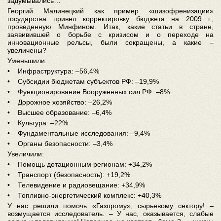
задумывались…
Георгий Малинецкий как пример «шизофренизации»
государства привел корректировку бюджета на 2009 г.,
проведенную Минфином. Итак, какие статьи в стране,
заявивившей о борьбе с кризисом и о переходе на
инновационные рельсы, были сокращены, а какие –
увеличены?
Уменьшили:
• Инфраструктура: –56,4%
• Субсидии бюджетам субъектов РФ: –19,9%
• Функционирование Вооруженных сил РФ: –8%
• Дорожное хозяйство: –26,2%
• Высшее образование: –6,4%
• Культура: –22%
• Фундаментальные исследования: –9,4%
• Органы безопасности: –3,4%
Увеличили:
• Помощь дотационным регионам: +34,2%
• Транспорт (безопасность): +19,2%
• Телевидение и радиовещание: +34,9%
• Топливно-энергетический комплекс: +40,3%
У нас решили помочь «Газпрому», сырьевому сектору! –
возмущается исследователь. – У нас, оказывается, слабые