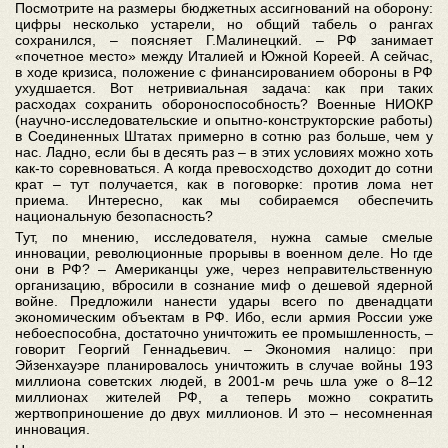
Посмотрите на размеры бюджетных ассигнований на оборону:
цифры несколько устарели, но общий табель о рангах
сохранился, – поясняет Г.Малинецкий. – РФ занимает
«почетное место» между Италией и Южной Кореей. А сейчас,
в ходе кризиса, положение с финансированием обороны в РФ
ухудшается. Вот нетривиальная задача: как при таких
расходах сохранить обороноспособность? Военные НИОКР
(научно-исследовательские и опытно-конструкторские работы)
в Соединенных Штатах примерно в сотню раз больше, чем у
нас. Ладно, если бы в десять раз – в этих условиях можно хоть
как-то соревноваться. А когда превосходство доходит до сотни
крат – тут получается, как в поговорке: против лома нет
приема. Интересно, как мы собираемся обеспечить
национальную безопасность?
Тут, по мнению, исследователя, нужна самые смелые
инновации, революционные прорывы в военном деле. Но где
они в РФ? – Американцы уже, через неправительственную
организацию, вбросили в сознание миф о дешевой ядерной
войне. Предложили нанести удары всего по двенадцати
экономическим объектам в РФ. Ибо, если армия России уже
небоеспособна, достаточно уничтожить ее промышленность, –
говорит Георгий Геннадьевич. – Экономия налицо: при
Эйзенхауэре планировалось уничтожить в случае войны 193
миллиона советских людей, в 2001-м речь шла уже о 8–12
миллионах жителей РФ, а теперь можно сократить
жертвоприношение до двух миллионов. И это – несомненная
инновация.