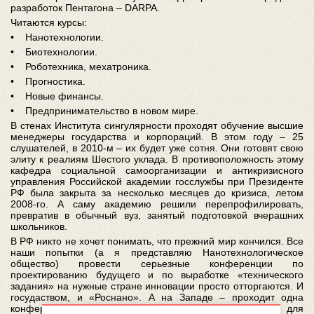
разработок Пентагона – DARPA.
Читаются курсы:
• Нанотехнологии.
• Биотехнологии.
• Роботехника, мехатроника.
• Прогностика.
• Новые финансы.
• Предпринимательство в новом мире.
В стенах Института сингулярности проходят обучение высшие
менеджеры государства и корпораций. В этом году – 25
слушателей, в 2010-м – их будет уже сотня. Они готовят свою
элиту к реалиям Шестого уклада. В противоположность этому
кафедра социальной самоорганизации и антикризисного
управления Российской академии госслужбы при Президенте
РФ была закрыта за несколько месяцев до кризиса, летом
2008-го. А саму академию решили перепрофилировать,
превратив в обычный вуз, занятый подготовкой вчерашних
школьников.
В РФ никто не хочет понимать, что прежний мир кончился. Все
наши попытки (а я представляю Нанотехнологическое
общество) провести серьезные конференции по
проектированию будущего и по выработке «технического
задания» на нужные стране инновации просто отторгаются. И
госудаством, и «Роснано». А на Западе – проходит одна
конференция за другой… Малинецкий убежден, что для