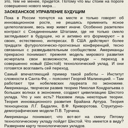
это, тем не менее, придется. Потому что мы стоим на пороге
совершенно нового мира…
ЗАОКЕАНСКОЕ УПРАВЛЕНИЕ БУДУЩИМ
Пока в России топчутся на месте и только говорят об
инновационном росте, не решаясь применить ясное
целеполагание, весь мир живет иначе. Особенно разителен
контраст с Соединенными Штатами, где не только смело
заглядывают в будущее, но и активно его формируют – в
своих, естественно, интересах. В США действуют более
тридцати футурологическо-прогнозных конференций, тесно
связанных с разведывательным сообществом. Американцы
прекрасно понимают: прежняя модель мирового развития
исчерпала свои возможности, впереди – переход в
совершенно новый (Шестой) технологический уклад. И они
готовятся возглавить сей переход.
Самый впечатляющий пример такой работы – Институт
сложности в Санта-Фе, – поясняет Георгий Малинецкий. – Там
работают три нобелевских лауреата по экономике.
Американцы, творчески развив теорию Николая Кондратьева о
больших волнах в экономике, создают цивилизацию Шестого
уклада. Что у них есть? Назовем лишь некоторые теории.
Теория инновационного развития Брайана Артура. Теория
техноценоза Л.Г. Бадалян, В.Ф. Криворотова. Структурно-
демографические модели П.В. Турчина.
Американцы понимают, что вот-вот на смену Пятому
технологическому укладу пойдет Шестой. Что имеется в виду?
Развернем карту технологических укладов.