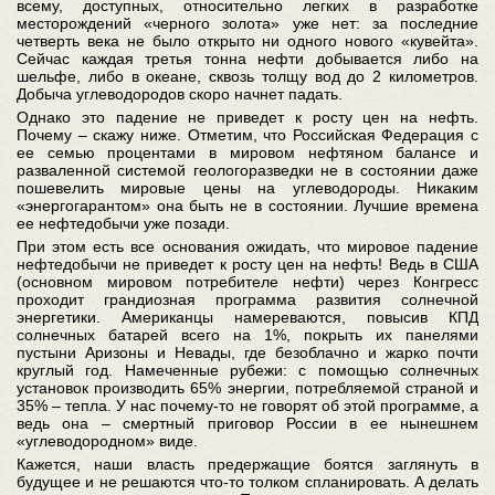
всему, доступных, относительно легких в разработке
месторождений «черного золота» уже нет: за последние
четверть века не было открыто ни одного нового «кувейта».
Сейчас каждая третья тонна нефти добывается либо на
шельфе, либо в океане, сквозь толщу вод до 2 километров.
Добыча углеводородов скоро начнет падать.
Однако это падение не приведет к росту цен на нефть.
Почему – скажу ниже. Отметим, что Российская Федерация с
ее семью процентами в мировом нефтяном балансе и
разваленной системой геологоразведки не в состоянии даже
пошевелить мировые цены на углеводороды. Никаким
«энергогарантом» она быть не в состоянии. Лучшие времена
ее нефтедобычи уже позади.
При этом есть все основания ожидать, что мировое падение
нефтедобычи не приведет к росту цен на нефть! Ведь в США
(основном мировом потребителе нефти) через Конгресс
проходит грандиозная программа развития солнечной
энергетики. Американцы намереваются, повысив КПД
солнечных батарей всего на 1%, покрыть их панелями
пустыни Аризоны и Невады, где безоблачно и жарко почти
круглый год. Намеченные рубежи: с помощью солнечных
установок производить 65% энергии, потребляемой страной и
35% – тепла. У нас почему-то не говорят об этой программе, а
ведь она – смертный приговор России в ее нынешнем
«углеводородном» виде.
Кажется, наши власть предержащие боятся заглянуть в
будущее и не решаются что-то толком спланировать. А делать