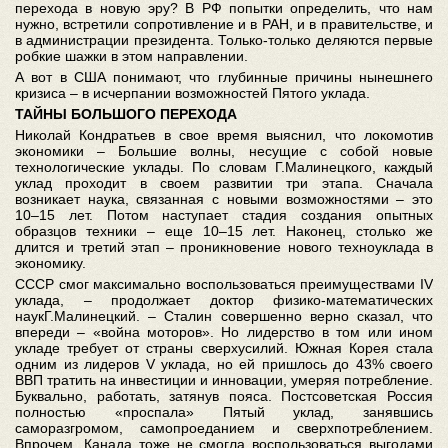
перехода в новую эру? В РФ попытки определить, что нам
нужно, встретили сопротивление и в РАН, и в правительстве, и
в администрации президента. Только-только деляются первые
робкие шажки в этом направлении.
А вот в США понимают, что глубинные причины нынешнего
кризиса – в исчерпании возможностей Пятого уклада.
ТАЙНЫ БОЛЬШОГО ПЕРЕХОДА
Николай Кондратьев в свое время выяснил, что локомотив
экономики – Большие волны, несущие с собой новые
технологические уклады. По словам Г.Малинецкого, каждый
уклад проходит в своем развитии три этапа. Сначала
возникает наука, связанная с новыми возможностями – это
10–15 лет. Потом наступает стадия создания опытных
образцов техники – еще 10–15 лет. Наконец, столько же
длится и третий этап – проникновение нового техноуклада в
экономику.
СССР смог максимально воспользоваться преимуществами IV
уклада, – продолжает доктор физико-математических
наукГ.Малинецкий. – Сталин совершенно верно сказал, что
впереди – «война моторов». Но лидерство в том или ином
укладе требует от страны сверхусилий. Южная Корея стала
одним из лидеров V уклада, но ей пришлось до 43% своего
ВВП тратить на инвестиции и инновации, умеряя потребление.
Буквально, работать, затянув пояса. Постсоветская Россия
полностью «проспала» Пятый уклад, занявшись
саморазгромом, самопроеданием и сверхпотреблением.
Впрочем, Канада тоже не смогла воспользоваться выгодами