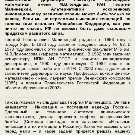
математики имени М.В.Келдыша РАН Георгий
Малинецкий. Альтернативой ускоренному
инновационному развитию страны может быть только ее
распад. Если мы не переломим нынешних тенденций, по
колеям коих скользит Российская Федерация, нас уже
ничто не спасет. РФ не сможет быть даже сырьевым
придатком развитого мира.
Георгий Геннадьевич Малинецкий родился в 1956 году в
городе Уфе. В 1973 году закончил среднюю школу № 62. В
1979 году закончил с отличием физический факультет МГУ им.
М.В.Ломоносова (кафедра математики). В 1982 году закончил
аспирантуру ИПМ АН СССР и защитил кандидатскую
диссертацию, в 1990 году докторскую. С 1982 года и по
настоящее время работает в ИПМ. С 2000 года в должности
заместителя директора по науке. Профессор, доктор физико-
математических наук, лауреат премии Ленинского комсомола
(1985) и премии Правительства Российской Федерации в
области образования.(2002
)
-----------------------------------------------------------------------------------
---------------------------------
Такова главная мысль доклада Георгия Малинецкого. Он так и
называется: «Инновация – последняя надежда России».
Сделанный на семинаре Института динамического
консерватизма, доклад произвел эффект разорвавшейся
бомбы. (Семинар проходил под заглавием: «Реальные
инновации и их имитации в России»). Какие же вызовы стоят
перед нами – и какие задачи придется решать нашему