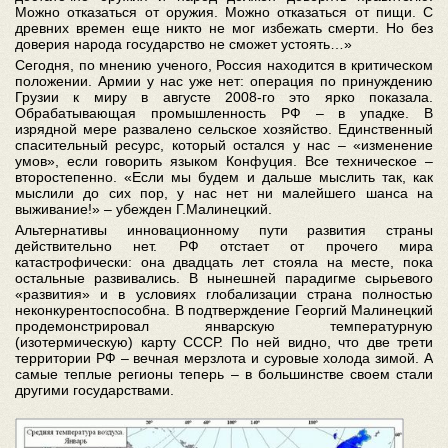
Можно отказаться от оружия. Можно отказаться от пищи. С
древних времен еще никто не мог избежать смерти. Но без
доверия народа государство не сможет устоять…»
Сегодня, по мнению ученого, Россия находится в критическом
положении. Армии у нас уже нет: операция по принуждению
Грузии к миру в августе 2008-го это ярко показала.
Обрабатывающая промышленность РФ – в упадке. В
изрядной мере развалено сельское хозяйство. Единственный
спасительный ресурс, который остался у нас – «изменение
умов», если говорить языком Конфуция. Все техническое –
второстепенно. «Если мы будем и дальше мыслить так, как
мыслили до сих пор, у нас нет ни малейшего шанса на
выживание!» – убежден Г.Малинецкий.
Альтернативы инновационному пути развития страны
действительно нет. РФ отстает от прочего мира
катастрофически: она двадцать лет стояла на месте, пока
остальные развивались. В нынешней парадигме сырьевого
«развития» и в условиях глобализации страна полностью
неконкурентоспособна. В подтверждение Георгий Малинецкий
продемонстрировал январскую температурную
(изотермическую) карту СССР. По ней видно, что две трети
территории РФ – вечная мерзлота и суровые холода зимой. А
самые теплые регионы теперь – в большинстве своем стали
другими государствами.