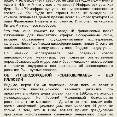
радио и телевидение! Наверное, не хватает «Дома-2» – нужны
«Дом-3, 4,5…» А кто у нас в «отстое»? Инфраструктура. Как
будто бы в РФ инфраструктура – не в угрожающе изношенном
состоянии. Как будто все страны мира не выходили из
кризиса, вкладывая деньги прежде всего в инфраструктуру! Вы
опыт Франклина Рузвельта вспомните. Или опыт нынешнего
Китая. А у нас – все наоборот.
Что там еще сажают на голодный финансовый паек?
Важнейшие для инноватики сферы: Вооруженные силы,
высшее образование, фундаментальные исследования,
культуру. Чистейшей воды шизофренизация: новая Стратегия
нацбезопасности – в одну сторону тянет, бюджет – в другую…
По мнению исследователя, без создания нового
инновационного механизма, без подъема отечественной
перерабатывающей индустрии и без ликвидации шизофрении
в политике государства все разговоры об инновационном
развитии РФ – пустые словеса.
ОБ УГЛЕВОДОРОДНОЙ «СВЕРХДЕРЖАВЕ» – БЕЗ
ИЛЛЮЗИЙ
Видимо, верхи РФ «в подкорке» сами пока не верят в
возможность инновационного варианта развития, по-
прежнему в глубине души уповая, как и в 1991-м, на экспорт
углеводородов. Но Георгий Малинецкий безжалостно
развенчивает эти мечтания: – Давайте не лгать самим себе:
время «нефтяной цивилизации» заканчивается. И дело не
только в том, что в США вот-вот примут грандиозную
программу использования солнечной энергетики. Судя по