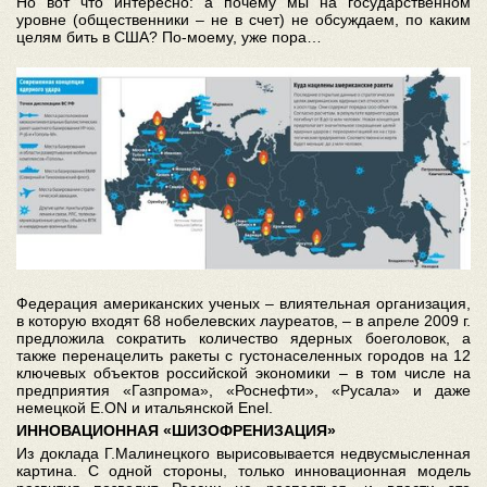
Но вот что интересно: а почему мы на государственном
уровне (общественники – не в счет) не обсуждаем, по каким
целям бить в США? По-моему, уже пора…
Федерация американских ученых – влиятельная организация,
в которую входят 68 нобелевских лауреатов, – в апреле 2009 г.
предложила сократить количество ядерных боеголовок, а
также перенацелить ракеты с густонаселенных городов на 12
ключевых объектов российской экономики – в том числе на
предприятия «Газпрома», «Роснефти», «Русала» и даже
немецкой E.ON и итальянской Enel.
ИННОВАЦИОННАЯ «ШИЗОФРЕНИЗАЦИЯ»
Из доклада Г.Малинецкого вырисовывается недвусмысленная
картина. С одной стороны, только инновационная модель