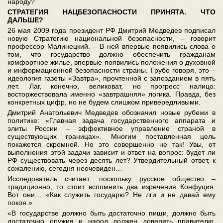
народу?
СТРАТЕГИЯ НАЦБЕЗОПАСНОСТИ ПРИНЯТА. ЧТО
ДАЛЬШЕ?
26 мая 2009 года президент РФ Дмитрий Медведев подписал
новую Стратегию национальной безопасности, – говорит
профессор Малинецкий. – В ней впервые появились слова о
том, что государство должно обеспечить гражданам
комфортное жилье, впервые появились положения о духовной
и информационной безопасности страны. Грубо говоря, это –
идеология газеты «Завтра», прочтенной с запозданием в пять
лет. Лаг, конечно, великоват, но прогресс налицо:
восторжествовала именно «завтрашняя» логика. Правда, без
конкретных цифр, но не будем слишком привередливыми.
Дмитрий Анатольевич Медведев обозначил новые рубежи в
политике: «Главная задача государственного аппарата и
элиты России – эффективное управление страной в
существующих границах». Многим поставленная цель
покажется скромной. Но это совершенно не так! Увы, от
выполнения этой задачи зависит и ответ на вопрос: будет ли
РФ существовать через десять лет? Утвердительный ответ, к
сожалению, сегодня неочевиден…
Исследователь считает: поскольку русское общество –
традиционно, то стоит вспомнить два изречения Конфуция.
Вот они… «Как служить государю? Не лги и не давай ему
покоя.»
«В государстве должно быть достаточно пищи, должно быть
достаточно оружия и народ должен доверять правителю.