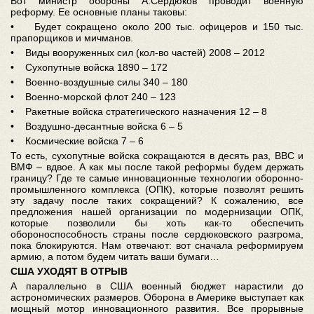
Вот министр обороны А.Сердюков проводит военную
реформу. Ее основные планы таковы:
• Будет сокращено около 200 тыс. офицеров и 150 тыс.
прапорщиков и мичманов.
• Виды вооруженных сил (кол-во частей) 2008 – 2012
• Сухопутные войска 1890 – 172
• Военно-воздушные силы 340 – 180
• Военно-морской флот 240 – 123
• Ракетные войска стратегического назначения 12 – 8
• Воздушно-десантные войска 6 – 5
• Космические войска 7 – 6
То есть, сухопутные войска сокращаются в десять раз, ВВС и
ВМФ – вдвое. А как мы после такой реформы будем держать
границу? Где те самые инновационные технологии оборонно-
промышленного комплекса (ОПК), которые позволят решить
эту задачу после таких сокращений? К сожалению, все
предложения нашей организации по модернизации ОПК,
которые позволили бы хоть как-то обеспечить
обороноспособность страны после сердюковского разгрома,
пока блокируются. Нам отвечают: вот сначала реформируем
армию, а потом будем читать ваши бумаги…
США УХОДЯТ В ОТРЫВ
А параллельно в США военный бюджет нарастили до
астрономических размеров. Оборона в Америке выступает как
мощный мотор инновационного развития. Все прорывные