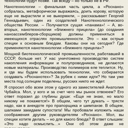
технологии будут позже. Так всюду – но только не в РФ.
Нанотехнологии – финальная часть цикла, а «Роснано»
собралась, метафорически выражаясь, доить корову, которую
еще не вырастили и не выкормили, – рассказывает Георгий
Геннадьевич, один из создателей Нанотехнологического
общества России. – Получается сущая «панама»! – А, во-
вторых, нанотехнологии «ближнего прицела» (до создания
наноассемблеров-сборщиков) должны применяться в
имеющихся отраслях промышленности. Это – как острые
специи к основным блюдам. Каковы они на сегодня? Где
применяются нанотехнологии «ближнего прицела»?
Мощной биотехнологической промышленности, работавшей в
СССР, больше нет. У нас уничтожено производство систем
накопления информации и полупроводников, не делаются
новые материалы. Производство полимеров еле теплится. Ну,
и где мы будем использовать технологии, что собирается
создавать «Роснанотех»? За рубеж с ними идти? Но там уже
места под солнцем поделены, русских никто не ждет.
Я спросил обо всем этом у одного из заместителей Анатолия
Чубайса. Мол, у кого и за счет чего мы рынок отвоюем? Его
ответ поразил до глубины души: «Еще не знаю, но мало
никому не покажется!» В общем, чего тут думать – трясти
надо, как в анекдоте про прапорщика и шимпанзе. В общем,
шапками закидаем супостата! Мы пробовали изложить наши
соображения другим руководителям «Роснано». Мол, вы
специи хотите делать – но для какого блюда? В ответ слышим:
«Это надо осмыслить…» Они об этом даже не