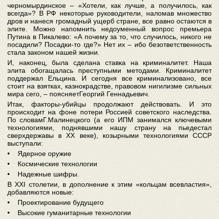
черномырдинское – «Хотели, как лучше, а получилось, как
всегда»? В РФ некоторые руководители, наломав множество
дров и нанеся громадный ущерб стране, все равно остаются в
элите. Можно напомнить недоуменный вопрос премьера
Путина в Пикалево: «А почему за то, что случилось, никого не
посадили? Посадки-то где?» Нет их – ибо безответственность
стала законом нашей жизни.
И, наконец, была сделана ставка на криминалитет. Наша
элита обогащалась преступными методами. Криминалитет
поддержал Ельцина. И сегодня все криминализовано, все
стоит на взятках, казнокрадстве, правовом нигилизме сильных
мира сего, – поясняетГеоргий Геннадьевич.
Итак, факторы-убийцы продолжают действовать. И это
происходит на фоне потери Россией советского наследства.
По словамГ.Малинецкого (а его ИПМ занимался ключевыми
технологиями, поднявшими нашу страну на пьедестал
сверхдержавы в ХХ веке), козырными технологиями СССР
выступали:
• Ядерное оружие
• Космические технологии
• Надежные шифры.
В XXI столетии, в дополнение к этим «кольцам всевластия»,
добавляются новые:
• Проектирование будущего
• Высокие гуманитарные технологии