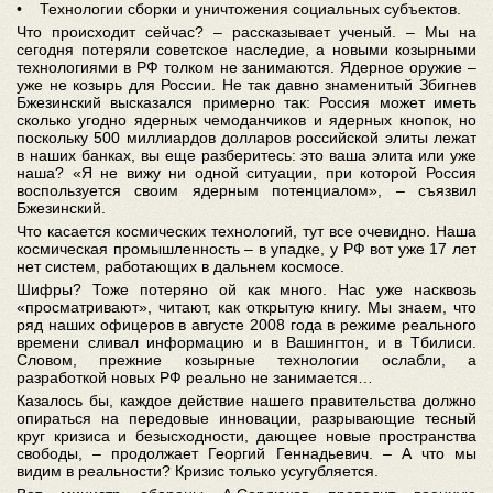
• Технологии сборки и уничтожения социальных субъектов.
Что происходит сейчас? – рассказывает ученый. – Мы на
сегодня потеряли советское наследие, а новыми козырными
технологиями в РФ толком не занимаются. Ядерное оружие –
уже не козырь для России. Не так давно знаменитый Збигнев
Бжезинский высказался примерно так: Россия может иметь
сколько угодно ядерных чемоданчиков и ядерных кнопок, но
поскольку 500 миллиардов долларов российской элиты лежат
в наших банках, вы еще разберитесь: это ваша элита или уже
наша? «Я не вижу ни одной ситуации, при которой Россия
воспользуется своим ядерным потенциалом», – съязвил
Бжезинский.
Что касается космических технологий, тут все очевидно. Наша
космическая промышленность – в упадке, у РФ вот уже 17 лет
нет систем, работающих в дальнем космосе.
Шифры? Тоже потеряно ой как много. Нас уже насквозь
«просматривают», читают, как открытую книгу. Мы знаем, что
ряд наших офицеров в августе 2008 года в режиме реального
времени сливал информацию и в Вашингтон, и в Тбилиси.
Словом, прежние козырные технологии ослабли, а
разработкой новых РФ реально не занимается…
Казалось бы, каждое действие нашего правительства должно
опираться на передовые инновации, разрывающие тесный
круг кризиса и безысходности, дающее новые пространства
свободы, – продолжает Георгий Геннадьевич. – А что мы
видим в реальности? Кризис только усугубляется.