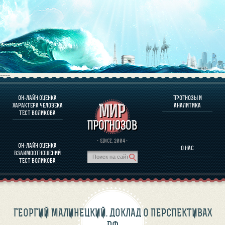
----
ОН-ЛАЙН ОЦЕНКА
ПРОГНОЗЫ И
О ПРОГРАММЕ
ХАРАКТЕРА ЧЕЛОВЕКА
АНАЛИТИКА
ТЕСТ ВОЛИКОВА
ОЦЕНКА ХАРАКТЕРA ЧЕЛОВЕКА
ОЦЕНКА ХАРАКТЕРА ВЫДАЮЩИХСЯ ЛИЧНОСТЕЙ
О ПРОГРАММЕ
· SINCE. 2004 ·
ОН-ЛАЙН ОЦЕНКА
О НАС
ТЕСТ НА СОВМЕСТИМОСТЬ ВОЛИКОВА
ВЗАИМООТНОШЕНИЙ
ПРОГНОЗЫ И АНАЛИТИКА
ТЕСТ ВОЛИКОВА
ГЕОРГИЙ МАЛИНЕЦКИЙ. ДОКЛАД О ПЕРСПЕКТИВАХ