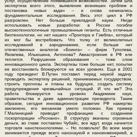
услуг, осуществление появившихся возможностей. Затем шла
экспертиза всего этого, выявление возникших проблем и
постановка новых задач – и снова начинались
фундаментальные исследования. Весь этот цикл в РФ
разгромлен. Нет больше прикладной науки. Негде
использовать новые разработки: в России погибли
высокотехнологичные промышленные гиганты. Есть отличные
биотехнологии, но нет нашего «Проктора и Гэмбла», который
их мог бы востребовать. Что толку от великолепных
исследований в аэродинамике, если больше нет
отечественных аналогов «Боинга» – фирм Туполева,
Яковлева, Ильюшина, Антонова? Авиастроение в РФ еле
теплится. Разрушение образования – тоже слом
инновационного цикла. Экспертизы тоже больше нет, попытки
ее восстановить блокируются на всех уровнях. Еще в 2001
году президент В.Путин поставил перед наукой задачу:
проводить экспертизу решений, принимаемых государством,
строить прогнозы и планы на будущее, создать систему
предупреждения чрезвычайных ситуаций. И что же? Эта
работа блокируется на уровнях Академиии наук,
правительства и даже администрации президента. Таким
образом, сегодня инновационное развитие РФ намертво
заклинено, его механизм умело поломан. Как пример
Г.Малинецкий приводит профанацию с созданием
госкорпорации «Роснано». В структуру вкачаны огромные
деньги, во главе поставлен Чубайс, все ждут, когда начнется
торговля нанотехнологиями. – Но позвольте! Во всем мире
занимаются прежде всего нанонаукой и наноинженерией, а