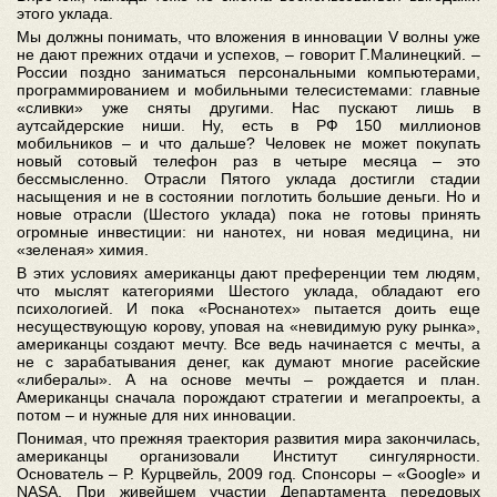
этого уклада.
Мы должны понимать, что вложения в инновации V волны уже
не дают прежних отдачи и успехов, – говорит Г.Малинецкий. –
России поздно заниматься персональными компьютерами,
программированием и мобильными телесистемами: главные
«сливки» уже сняты другими. Нас пускают лишь в
аутсайдерские ниши. Ну, есть в РФ 150 миллионов
мобильников – и что дальше? Человек не может покупать
новый сотовый телефон раз в четыре месяца – это
бессмысленно. Отрасли Пятого уклада достигли стадии
насыщения и не в состоянии поглотить большие деньги. Но и
новые отрасли (Шестого уклада) пока не готовы принять
огромные инвестиции: ни нанотех, ни новая медицина, ни
«зеленая» химия.
В этих условиях американцы дают преференции тем людям,
что мыслят категориями Шестого уклада, обладают его
психологией. И пока «Роснанотех» пытается доить еще
несуществующую корову, уповая на «невидимую руку рынка»,
американцы создают мечту. Все ведь начинается с мечты, а
не с зарабатывания денег, как думают многие расейские
«либералы». А на основе мечты – рождается и план.
Американцы сначала порождают стратегии и мегапроекты, а
потом – и нужные для них инновации.
Понимая, что прежняя траектория развития мира закончилась,
американцы организовали Институт сингулярности.
Основатель – Р. Курцвейль, 2009 год. Спонсоры – «Google» и
NASA. При живейшем участии Департамента передовых