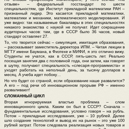
отзыве» – федеральный госстандарт по шести
специальностям, где Институт прикладной математики РАН –
признанный лидер. Это касается прикладной математики,
математики и механики, математического моделирования. И
уже видно: так называемые бакалавры в этих специальностях
никакого знакомства с наукой не получат. Идет сокращение
аудиторных часов: там, где в СССР было 36 часов, новый
стандарт оставляет 27.
То, что творится сейчас – симуляция, имитация образования,
– рассказывает заместитель директора ИПМ. – Читая лекции в
МГТУ имени Баумана, в Физтехе и МИФИ, я это отлично вижу.
Студенты не учатся, как в СССР, пять-шесть лет. Реально
посещая занятия два с половиной года, они затем, как говорят
в шутку, получают специальность «слесаря-программиста» и
уходят работать на неполный день, за тысячу долларов в
месяц. А учеба идет побоку…
Но что будет со страной, если образование наше развалится?
А его – под речи об инновационном прорыве РФ – именно
разваливают!
СЛОМАННЫЙ ЦИКЛ
Вторая игнорируемая властью проблема – слом
инновационного цикла. Каким он был в СССР? Сначала –
фундаментальные исследования, условно говоря – на рубль.
Потом – прикладные исследования, уже – 10 рублей. Далее
шло создание технологий и вывод их на рынок – это уже 100
рублей затрат. Потом следовала реализация новых товаров и