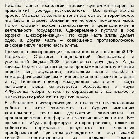
Никаких тайных технологий, никаких суперкомпьютеров не
применяли! – убежден исследователь. – Все принципиально
просто. Сначала вываляли в грязи все святое и героическое,
что было в стране, объявили ее историю помойной ямой.
Потом сломали всякое планирование и целеполагание в
деятельности государства. Одновременно пустили в ход
эффект «шизофренизации»: это когда часть элиты делает
одно, а другая часть – совершенно противоположное,
дискредитируя первую часть элиты.
Примеров шизофренизации полным-полно и в нынешней РФ.
Например, Стратегия национальной безопасности и
уточненный бюджет-2009 противоречат друг другу. А до
кризиса бюджеты противоречили программным выступлениям
первых лиц государства, излагавших планы борьбы с
демографическим кризисом, инновационного развития страны
и т.д. Типичный пример «раздвоения сознания» – когда
нынешний глава министерства образования и науки
А.Фурсенко говорит о том, что образование у нас плохое, а
министерство работает из рук вон плохо.
В обстановке шизофренизации и отказа от целеполагания
работа в элите заменяется на бурную имитацию
деятельности, реальные достижения заменяются на
пропагандистские фанфары и телевизионные картинки. Все
время что-нибудь реформируют и перестраивают, толком не
добившись нормального результата от вчерашних
преобразований. При этом руководители не несут никакой
личной ответственности за провалы. Помните