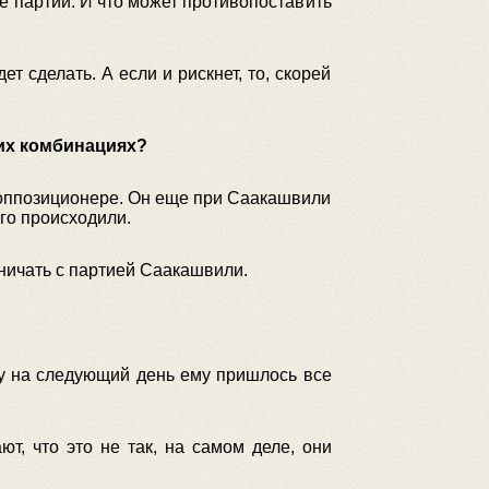
е партии. И что может противопоставить
т сделать. А если и рискнет, то, скорей
ких комбинациях?
б оппозиционере. Он еще при Саакашвили
его происходили.
дничать с партией Саакашвили.
му на следующий день ему пришлось все
т, что это не так, на самом деле, они