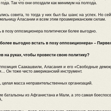
е года. Так что они опоздали как минимум на полгода.
ись совета, то тогда у них был бы шанс на успех. Но се
а мельницу Аласании и всем этим проамериканским силам.
ь в позу оппозиционера политически более выгодно.
более выгодно встать в позу оппозиционера» – Пирве
ев на руках, чтобы провести свою политику?
ппозиция Саакашвили, Аласания и его «Свободные демокр
ии… Он тоже чисто американский инструмент.
ы, целая масса неправительственных организаций.
ие батальоны из Афганистана и Мали, а это самая боеспосо
А.