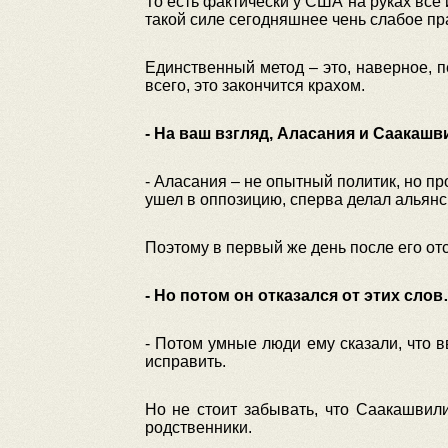
То есть фактически у США на руках все
такой силе сегодняшнее чень слабое п
Единственный метод – это, наверное, пе
всего, это закончится крахом.
- На ваш взгляд, Аласания и Саакаш
- Аласания – не опытный политик, но п
ушел в оппозицию, сперва делал альянс 
Поэтому в первый же день после его отс
- Но потом он отказался от этих сло
- Потом умные люди ему сказали, что 
исправить.
Но не стоит забывать, что Саакашвили
родственники.