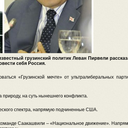
звестный грузинский политик Леван Пирвели рассказа
овести себя Россия.
оваться «Грузинской мечте» от ультралиберальных парт
а природу, на суть нынешнего конфликта.
ческого спектра, напрямую подчиненные США.
й команде Саакашвили – «Национальное движение». Напрям