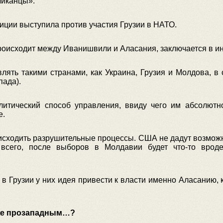
ликанцы».
иции выступила против участия Грузии в НАТО.
происходит между Иванишвили и Аласания, заключается в и
ять такими странами, как Украина, Грузия и Молдова, в
пада).
литический способ управления, ввиду чего им абсолют
е.
оисходить разрушительные процессы. США не дадут возмож
всего, после выборов в Молдавии будет что-то врод
 в Грузии у них идея привести к власти именно Аласанию,
оже прозападным…?