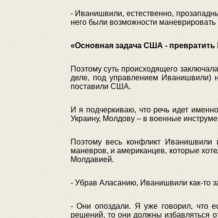
- Иванишвили, естественно, прозападный
него были возможности маневрировать в
«Основная задача США - превратить 
Поэтому суть происходящего заключала
деле, под управлением Иванишвили) н
поставили США.
И я подчеркиваю, что речь идет именно
Украину, Молдову – в военные инструмен
Поэтому весь конфликт Иванишвили и
маневров, и американцев, которые хоте
Молдавией.
- Убрав Аласанию, Иванишвили как-то 
- Они опоздали. Я уже говорил, что 
решений, то они должны избавляться о