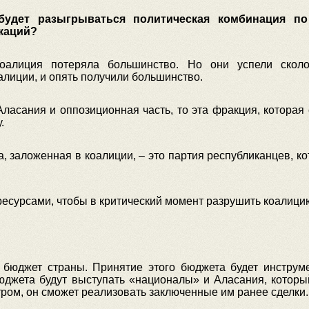
 будет разыгрываться политическая комбинация 
каций?
оалиция потеряла большинство. Но они успели ско
алиции, и опять получили большинство.
Аласания и оппозиционная часть, то эта фракция, которая 
.
ба, заложенная в коалиции, – это партия республиканцев, 
сурсами, чтобы в критический момент разрушить коалици
 бюджет страны. Принятие этого бюджета будет инстру
бюджета будут выступать «националы» и Аласания, которы
ром, он сможет реализовать заключенные им ранее сделки.