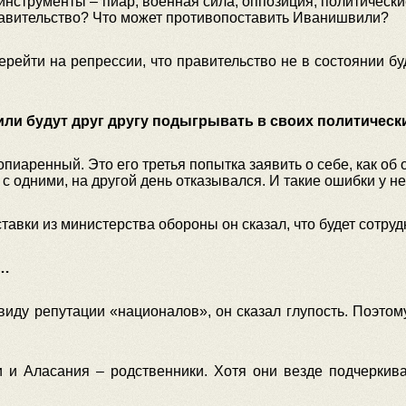
 инструменты – пиар, военная сила, оппозиция, политически
равительство? Что может противопоставить Иванишвили?
рейти на репрессии, что правительство не в состоянии буде
вили будут друг другу подыгрывать в своих политичес
ропиаренный. Это его третья попытка заявить о себе, как о
с одними, на другой день отказывался. И такие ошибки у н
тавки из министерства обороны он сказал, что будет сотру
в…
ввиду репутации «националов», он сказал глупость. Поэто
 и Аласания – родственники. Хотя они везде подчеркиваю