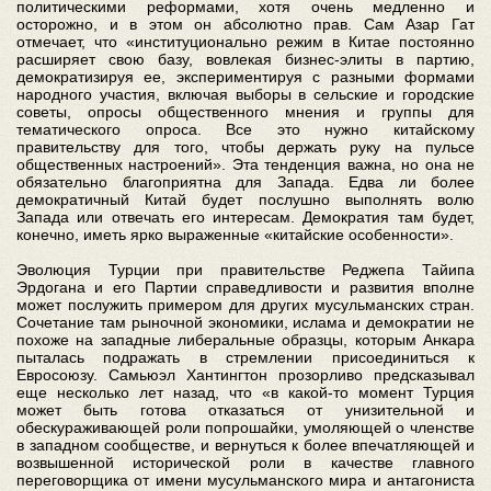
политическими реформами, хотя очень медленно и
осторожно, и в этом он абсолютно прав. Сам Азар Гат
отмечает, что «институционально режим в Китае постоянно
расширяет свою базу, вовлекая бизнес-элиты в партию,
демократизируя ее, экспериментируя с разными формами
народного участия, включая выборы в сельские и городские
советы, опросы общественного мнения и группы для
тематического опроса. Все это нужно китайскому
правительству для того, чтобы держать руку на пульсе
общественных настроений». Эта тенденция важна, но она не
обязательно благоприятна для Запада. Едва ли более
демократичный Китай будет послушно выполнять волю
Запада или отвечать его интересам. Демократия там будет,
конечно, иметь ярко выраженные «китайские особенности».
Эволюция Турции при правительстве Реджепа Тайипа
Эрдогана и его Партии справедливости и развития вполне
может послужить примером для других мусульманских стран.
Сочетание там рыночной экономики, ислама и демократии не
похоже на западные либеральные образцы, которым Анкара
пыталась подражать в стремлении присоединиться к
Евросоюзу. Самьюэл Хантингтон прозорливо предсказывал
еще несколько лет назад, что «в какой-то момент Турция
может быть готова отказаться от унизительной и
обескураживающей роли попрошайки, умоляющей о членстве
в западном сообществе, и вернуться к более впечатляющей и
возвышенной исторической роли в качестве главного
переговорщика от имени мусульманского мира и антагониста