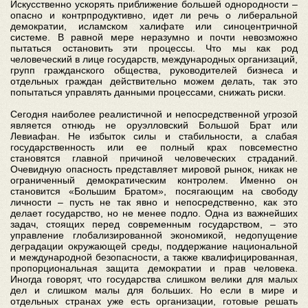
Искусственно ускорять приближение большей однородности –
опасно и контрпродуктивно, идет ли речь о либеральной
демократии, исламском халифате или синоцентричной
системе. В равной мере неразумно и почти невозможно
пытаться остановить эти процессы. Что мы как род
человеческий в лице государств, международных организаций,
групп гражданского общества, руководителей бизнеса и
отдельных граждан действительно можем делать, так это
попытаться управлять данными процессами, снижать риски.
Сегодня наиболее реалистичной и непосредственной угрозой
является отнюдь не оруэлловский Большой Брат или
Левиафан. Не избыток силы и стабильности, а слабая
государственность или ее полный крах повсеместно
становятся главной причиной человеческих страданий.
Очевидную опасность представляет мировой рынок, никак не
ограниченный демократическим контролем. Именно он
становится «Большим Братом», посягающим на свободу
личности – пусть не так явно и непосредственно, как это
делает государство, но не менее подло. Одна из важнейших
задач, стоящих перед современным государством, – это
управление глобализированной экономикой, недопущение
деградации окружающей среды, поддержание национальной
и международной безопасности, а также квалифицированная,
пропорциональная защита демократии и прав человека.
Иногда говорят, что государства слишком велики для малых
дел и слишком малы для больших. Но если в мире и
отдельных странах уже есть организации, готовые решать