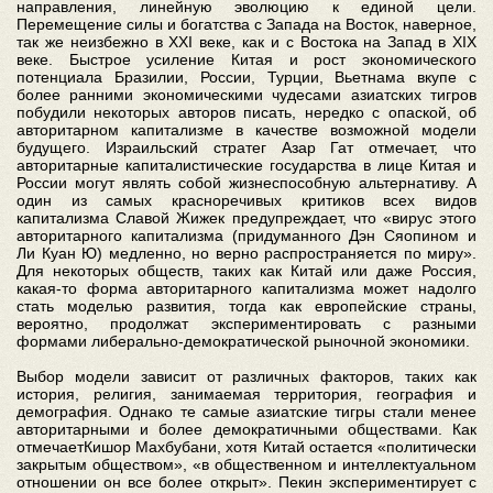
направления, линейную эволюцию к единой цели.
Перемещение силы и богатства с Запада на Восток, наверное,
так же неизбежно в XXI веке, как и с Востока на Запад в XIX
веке. Быстрое усиление Китая и рост экономического
потенциала Бразилии, России, Турции, Вьетнама вкупе с
более ранними экономическими чудесами азиатских тигров
побудили некоторых авторов писать, нередко с опаской, об
авторитарном капитализме в качестве возможной модели
будущего. Израильский стратег Азар Гат отмечает, что
авторитарные капиталистические государства в лице Китая и
России могут являть собой жизнеспособную альтернативу. А
один из самых красноречивых критиков всех видов
капитализма Славой Жижек предупреждает, что «вирус этого
авторитарного капитализма (придуманного Дэн Сяопином и
Ли Куан Ю) медленно, но верно распространяется по миру».
Для некоторых обществ, таких как Китай или даже Россия,
какая-то форма авторитарного капитализма может надолго
стать моделью развития, тогда как европейские страны,
вероятно, продолжат экспериментировать с разными
формами либерально-демократической рыночной экономики.
Выбор модели зависит от различных факторов, таких как
история, религия, занимаемая территория, география и
демография. Однако те самые азиатские тигры стали менее
авторитарными и более демократичными обществами. Как
отмечаетКишор Махбубани, хотя Китай остается «политически
закрытым обществом», «в общественном и интеллектуальном
отношении он все более открыт». Пекин экспериментирует с