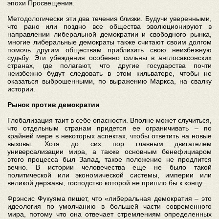
эпохи Просвещения.
Методологически эти два течения близки. Будучи уверенными,
что рано или поздно все общества эволюционируют в
направлении либеральной демократии и свободного рынка,
многие либеральные демократы также считают своим долгом
помочь другим обществам приблизить свою неизбежную
судьбу. Эти убеждения особенно сильны в англосаксонских
странах, где полагают, что другие государства почти
неизбежно будут следовать в этом кильватере, чтобы не
оказаться выброшенными, по выражению Маркса, на свалку
истории.
Рынок против демократии
Глобализация таит в себе опасности. Вполне может случиться,
что отдельным странам придется ее ограничивать – по
крайней мере в некоторых аспектах, чтобы ответить на новые
вызовы. Хотя до сих пор главным двигателем
универсализации мира, а также основным бенефициаром
этого процесса был Запад, такое положение не продлится
вечно. В истории человечества еще не было такой
политической или экономической системы, империи или
великой державы, господство которой не пришло бы к концу.
Фрэнсис Фукуяма пишет, что «либеральная демократия – это
идеология по умолчанию в большей части современного
мира, потому что она отвечает стремлениям определенных