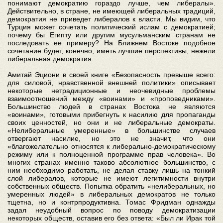
понимают демократию гораздо лучше, чем либералы».
Действительно, в стране, не имеющей либеральных традиций,
демократия не приведет либералов к власти. Мы видим, что
Турция может сочетать политический ислам с демократией;
почему бы Египту или другим мусульманским странам не
последовать ее примеру? На Ближнем Востоке подобное
сочетание будет, конечно, иметь лучшие перспективы, нежели
либеральная демократия.
Амитай Эциони в своей книге «Безопасность превыше всего:
для силовой, нравственной внешней политики» описывает
некоторые нетрадиционные и неочевидные проблемы
взаимоотношений между «воинами» и «проповедниками».
Большинство людей в странах Востока не являются
«воинами», готовыми прибегнуть к насилию для пропаганды
своих ценностей, но они и не либеральные демократы.
«Нелиберальные умеренные» в большинстве случаев
отвергают насилие, но это не значит, что они
«благожелательно относятся к либерально-демократическому
режиму или к полноценной программе прав человека». Во
многих странах именно таково абсолютное большинство, с
ним необходимо работать, не делая ставку лишь на тонкий
слой либералов, которые не имеют легитимности внутри
собственных обществ. Попытка обратить «нелиберальных, но
умеренных людей» в либеральных демократов не только
тщетна, но и контрпродуктивна. Томас Фридман однажды
задал неудобный вопрос по поводу демократизации
некоторых обществ, оставив его без ответа: «Был ли Ирак той