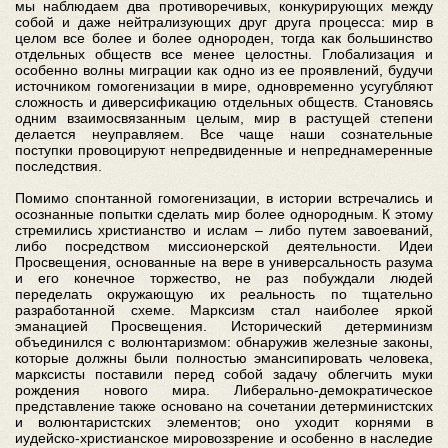
мы наблюдаем два противоречивых, конкурирующих между
собой и даже нейтрализующих друг друга процесса: мир в
целом все более и более однороден, тогда как большинство
отдельных обществ все менее целостны. Глобализация и
особенно волны миграции как одно из ее проявлений, будучи
источником гомогенизации в мире, одновременно усугубляют
сложность и диверсификацию отдельных обществ. Становясь
одним взаимосвязанным целым, мир в растущей степени
делается неуправляем. Все чаще наши сознательные
поступки провоцируют непредвиденные и непреднамеренные
последствия.
Помимо спонтанной гомогенизации, в истории встречались и
осознанные попытки сделать мир более однородным. К этому
стремились христианство и ислам – либо путем завоеваний,
либо посредством миссионерской деятельности. Идеи
Просвещения, основанные на вере в универсальность разума
и его конечное торжество, не раз побуждали людей
переделать окружающую их реальность по тщательно
разработанной схеме. Марксизм стал наиболее яркой
эманацией Просвещения. Исторический детерминизм
объединился с волюнтаризмом: обнаружив железные законы,
которые должны были полностью эмансипировать человека,
марксисты поставили перед собой задачу облегчить муки
рождения нового мира. Либерально-демократическое
представление также основано на сочетании детерминистских
и волюнтаристских элементов; оно уходит корнями в
иудейско-христианское мировоззрение и особенно в наследие