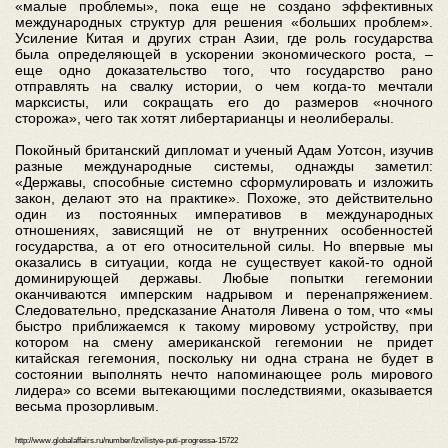
«малые проблемы», пока еще не создано эффективных
международных структур для решения «больших проблем».
Усиление Китая и других стран Азии, где роль государства
была определяющей в ускорении экономического роста, –
еще одно доказательство того, что государство рано
отправлять на свалку истории, о чем когда-то мечтали
марксисты, или сокращать его до размеров «ночного
сторожа», чего так хотят либертарианцы и неолибералы.
Покойный британский дипломат и ученый Адам Уотсон, изучив
разные международные системы, однажды заметил:
«Державы, способные системно сформулировать и изложить
закон, делают это на практике». Похоже, это действительно
один из постоянных императивов в международных
отношениях, зависящий не от внутренних особенностей
государства, а от его относительной силы. Но впервые мы
оказались в ситуации, когда не существует какой-то одной
доминирующей державы. Любые попытки гегемонии
оканчиваются имперским надрывом и перенапряжением.
Следовательно, предсказание Анатоля Ливена о том, что «мы
быстро приближаемся к такому мировому устройству, при
котором на смену американской гегемонии не придет
китайская гегемония, поскольку ни одна страна не будет в
состоянии выполнять нечто напоминающее роль мирового
лидера» со всеми вытекающими последствиями, оказывается
весьма прозорливым.
http://www.globalaffairs.ru/number/Izvilistye-puti-progressa-15722