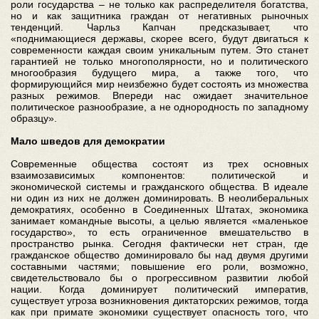
роли государства – не только как распределителя богатства,
но и как защитника граждан от негативных рыночных
тенденций. Чарльз Капчан предсказывает, что
«поднимающиеся державы, скорее всего, будут двигаться к
современности каждая своим уникальным путем. Это станет
гарантией не только многополярности, но и политического
многообразия будущего мира, а также того, что
формирующийся мир неизбежно будет состоять из множества
разных режимов. Впереди нас ожидает значительное
политическое разнообразие, а не однородность по западному
образцу».
Мало шведов для демократии
Современные общества состоят из трех основных
взаимозависимых компонентов: политической и
экономической системы и гражданского общества. В идеале
ни один из них не должен доминировать. В неолиберальных
демократиях, особенно в Соединенных Штатах, экономика
занимает командные высоты, а целью является «маленькое
государство», то есть ограниченное вмешательство в
пространство рынка. Сегодня фактически нет стран, где
гражданское общество доминировало бы над двумя другими
составными частями; повышение его роли, возможно,
свидетельствовало бы о прогрессивном развитии любой
нации. Когда доминирует политический императив,
существует угроза возникновения диктаторских режимов, тогда
как при примате экономики существует опасность того, что