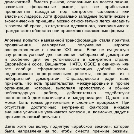
демократией. Вместо рынков, основанных на власти закона,
возникают феодальные рынки, где все прибыльные
предприятия находятся под контролем силовиков или
властных лидеров. Хотя формально западные политические и
экономические принципы можно относительно легко насадить
в восточной среде, в отсутствии адекватного, восприимчивого
гражданского общества они принимают искаженные формы.
Апогеем попыток навязанной трансформации стала практика
продвижения демократии, получившая широкое
распространение в начале XXI века. Если не существует
внутренних условий для появления либеральной демократии
и особенно для ее устойчивости в конкретной стране,
Европейский союз, Вашингтон, НАТО, ОБСЕ в одиночку или
все сообща, сформировав «коалицию доброй воли»,
поддерживают «прогрессивные» режимы, направляя их к
либеральной демократии. Справедливости ради надо
признать, что есть правительства, международные и прочие
организации, которые, выполняя кропотливую и обычно
неблагодарную работу, действительно содействуют
постепенной демократизации и модернизации. Однако это
может быть только длительным и сложным процессом. При
отсутствии достаточных внутренних факторов никакие
внешние усилия не увенчаются успехом, а, возможно, дадут и
противоположный результат.
Взять хотя бы волну, поднятую «арабской весной», которая
была направлена на то, чтобы смести прежние режимы.