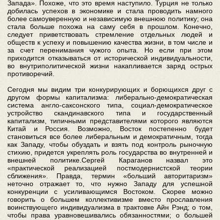
Запада». Похоже, что это время наступило. Турция не только
добилась успехов в экономике и стала проводить намного
более самоуверенную и независимую внешнюю политику; она
стала больше похожа на саму себя в прошлом. Конечно,
следует приветствовать стремление отдельных людей и
обществ к успеху и повышению качества жизни, в том числе и
за счет перенимания чужого опыта. Но если при этом
приходится отказываться от исторической индивидуальности,
во внутриполитической жизни накапливается заряд острых
противоречий.
Сегодня мы видим три конкурирующих и борющихся друг с
другом формы капитализма: либерально-демократическая
система англо-саксонского типа, социал-демократическое
устройство скандинавского типа и государственный
капитализм, типичными представителями которого являются
Китай и Россия. Возможно, Восток постепенно будет
становиться все более либеральным и демократичным, тогда
как Западу, чтобы обуздать и взять под контроль рыночную
стихию, придется укреплять роль государства во внутренней и
внешней политике.Сергей Караганов назвал это
«практической реализацией постмодернистской теории
сближения». Правда, термин «больший авторитаризм»
неточно отражает то, что нужно Западу для успешной
конкуренции с усиливающимся Востоком. Скорее можно
говорить о большем коллективизме вместо прославления
воинствующего индивидуализма в трактовке Айн Рэнд; о том,
чтобы права уравновешивались обязанностями; о большей