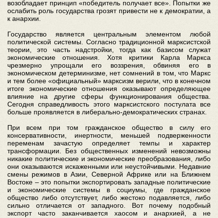
возобладает принцип «победитель получает все». Попытки же
ослабить роль государства грозят привести не к демократии, а
к анархии.
Государство является центральным элементом любой
политической системы. Согласно традиционной марксистской
теории, это часть надстройки, тогда как базисом служат
экономические отношения. Хотя критики Карла Маркса
чрезмерно упрощали его воззрения, обвиняя его в
экономическом детерминизме, нет сомнений в том, что Маркс
и тем более «официальный» марксизм верили, что в конечном
итоге экономические отношения оказывают определяющее
влияние на другие сферы функционирования общества.
Сегодня справедливость этого марксистского постулата все
больше проявляется в либерально-демократических странах.
При всем при том гражданское общество в силу его
консервативности, инертности, меньшей подверженности
переменам зачастую определяет темпы и характер
трансформации. Без общественных изменений невозможны
никакие политические и экономические преобразования, либо
они оказываются искаженными или неустойчивыми. Недавние
смены режимов в Азии, Северной Африке или на Ближнем
Востоке – это попытки экспортировать западные политические
и экономические системы в социумы, где гражданское
общество либо отсутствует, либо жестоко подавляется, либо
сильно отличается от западного. Вот почему подобный
экспорт часто заканчивается хаосом и анархией, а не