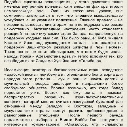
Подобно «цветным революциям», у этого движения также
имелись внутренние причины, хотя внешние факторы играли
немаловажную роль. Один из «весенних» уроков, вне
сомнения, заключается в том, что внешнее вмешательство
усугубляет, а не улучшает положение. Главное правило – не
покровительствовать диктаторам, но и не подрывать их режим
искусственно. Антизападные настроения часто становятся
реакцией на политику самих стран Запада, направленную на
поддержку угодных ему сил. Так было раньше: Куба Фиделя
Кастро и Иран под руководством аятолл – это реакция на
поддержку Вашингтоном режимов Батисты и Резы Пехлеви.
Точно так же не стоит обольщаться, что потом будет иначе:
народы Ирака и Афганистана едва ли тепло вспомнят тех, кто
освободил их от Саддама Хусейна или «Талибана».
Исламизация некоторых ближневосточных стран вследствие
«арабской весны» неизбежна и потенциально благотворна для
народов этого региона – лучше раньше начать долгий и
мучительный процесс эволюции в направлении более
свободного общества. Вполне возможно, что когда Запад
перестанет учить Восток, как ему жить, и поможет
беспристрастно разрешить израильско-палестинский
конфликт, который многие считают лакмусовой бумажкой для
отношений между Западом и Востоком, западные и
мусульманские страны смогут развить добрососедские и
равноправные отношения. После первого раунда
парламентских выборов в Египте Бобби Гош выступил с
интересным комментарием: «Оказалось, что исламисты