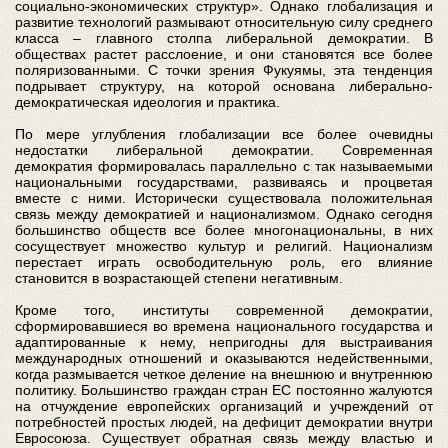
социально-экономических структур». Однако глобализация и
развитие технологий размывают относительную силу среднего
класса – главного столпа либеральной демократии. В
обществах растет расслоение, и они становятся все более
поляризованными. С точки зрения Фукуямы, эта тенденция
подрывает структуру, на которой основана либерально-
демократическая идеология и практика.
По мере углубления глобализации все более очевидны
недостатки либеральной демократии. Современная
демократия формировалась параллельно с так называемыми
национальными государствами, развиваясь и процветая
вместе с ними. Исторически существовала положительная
связь между демократией и национализмом. Однако сегодня
большинство обществ все более многонациональны, в них
сосуществует множество культур и религий. Национализм
перестает играть освободительную роль, его влияние
становится в возрастающей степени негативным.
Кроме того, институты современной демократии,
сформировавшиеся во времена национального государства и
адаптированные к нему, непригодны для выстраивания
международных отношений и оказываются недейственными,
когда размывается четкое деление на внешнюю и внутреннюю
политику. Большинство граждан стран ЕС постоянно жалуются
на отчуждение европейских организаций и учреждений от
потребностей простых людей, на дефицит демократии внутри
Евросоюза. Существует обратная связь между властью и