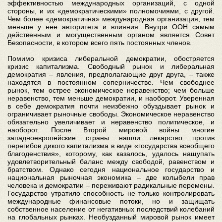
эффективностью международных организаций, с одной
стороны, и их «демократическими» полномочиями, с другой.
Чем более «демократична» международная организация, тем
меньше у нее авторитета и влияния. Внутри ООН самым
действенным и могущественным органом является Совет
Безопасности, в котором всего пять постоянных членов.
Помимо кризиса либеральной демократии, обостряется
кризис капитализма. Свободный рынок и либеральная
демократия – явления, предполагающие друг друга, – также
находятся в постоянном соперничестве. Чем свободнее
рынок, тем острее экономическое неравенство; чем больше
неравенство, тем меньше демократии, и наоборот. Уверенная
в себе демократия почти неизбежно обуздывает рынок и
ограничивает рыночные свободы. Экономическое неравенство
обязательно увеличивает и неравенство политическое, и
наоборот. После Второй мировой войны многие
западноевропейские страны нашли лекарство против
перегибов дикого капитализма в виде «государства всеобщего
благоденствия», которому, как казалось, удалось нащупать
удовлетворительный баланс между свободой, равенством и
братством. Однако сегодня национальное государство и
национальная рыночная экономика – две колыбели прав
человека и демократии – переживают радикальные перемены.
Государство утратило способность не только контролировать
международные финансовые потоки, но и защищать
собственное население от негативных последствий колебаний
на глобальных рынках. Необузданный мировой рынок имеет