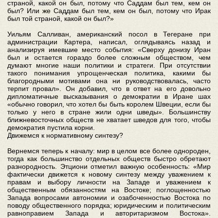
страной, какой он был, потому что Саддам был тем, кем он
был? Или же Саддам был тем, кем он был, потому что Ирак
был той страной, какой он был?»
Уильям Салливан, американский посол в Тегеране при
администрации Картера, написал, оглядываясь назад и
анализируя имевшие место события: «Сверху донизу Иран
был и остается гораздо более сложным обществом, чем
думают многие наши политики и стратеги. При отсутствии
такого понимания упрощенческая политика, какими бы
благородными мотивами она ни руководствовалась, часто
терпит провал». Он добавил, что в ответ на его довольно
дипломатичные высказывания о демократии в Иране шах
«обычно говорил, что хотел бы быть королем Швеции, если бы
только у него в стране жили одни шведы». Большинству
ближневосточных обществ не хватает шведов для того, чтобы
демократия пустила корни.
Движемся к нормативному синтезу?
Вернемся теперь к началу: мир в целом все более однороден,
тогда как большинство отдельных обществ быстро обретают
разнородность. Этциони отметил важную особенность: «Мир
фактически движется к новому синтезу между уважением к
правам и выбору личности на Западе и уважением к
общественным обязанностям на Востоке; поглощенностью
Запада вопросами автономии и озабоченностью Востока по
поводу общественного порядка; юридическим и политическим
равноправием Запада и авторитаризмом Востока».