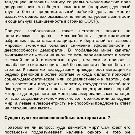
тенденцию низводить защиту социально-экономических прав
до уровня низшего общего знаменателя (например, дешевый
труд и более продолжительный рабочий день во многих
азиатских обществах оказывают влияние на уровень занятости
и социальную защищенность в странах ОЭСР).
Процесс глобализации также негативно влияет на
политические права. Неспособность демократически
избранных правительств защищать избирателей от вызовов
мировой экономики означает снижение эффективности и
дееспособности демократии. В глобальном мире капитал
выигрывает от «гонки на дно», то есть перемещается в места
с самой низкой стоимостью труда, тем самым приводя к
ослаблению систем социальной безопасности в более богатых
странах. К таким же последствиям приводит рост миграции из
бедных регионов в более богатые. А когда к власти приходят
социал-демократические или социалистические партии, они
не в состоянии продолжать политику государства всеобщего
благоденствия. Идеи правых и правоцентристских партий,
которые до недавнего времени рекламировались как панацея
от всех социально-экономических зол, обанкротили западный
мир, а левые и левоцентристы не способны предложить ответ
на сегодняшние вызовы.
Существуют ли жизнеспособные альтернативы?
Правомочен ли вопрос: куда движется мир? Сам факт его
постановки подразумевает наличие одного и того же