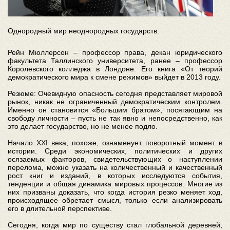
Однородный мир неоднородных государств.
Рейн Мюллерсон – профессор права, декан юридического
факультета Таллинского университета, ранее – профессор
Королевского колледжа в Лондоне. Его книга «От теорий
демократического мира к смене режимов» выйдет в 2013 году.
Резюме: Очевидную опасность сегодня представляет мировой
рынок, никак не ограниченный демократическим контролем.
Именно он становится «Большим братом», посягающим на
свободу личности – пусть не так явно и непосредственно, как
это делает государство, но не менее подло.
Начало XXI века, похоже, ознаменует поворотный момент в
истории. Среди экономических, политических и других
осязаемых факторов, свидетельствующих о наступлении
перелома, можно указать на количественный и качественный
рост книг и изданий, в которых исследуются события,
тенденции и общая динамика мировых процессов. Многие из
них призваны доказать, что когда история резко меняет ход,
происходящее обретает смысл, только если анализировать
его в длительной перспективе.
Сегодня, когда мир по существу стал глобальной деревней,