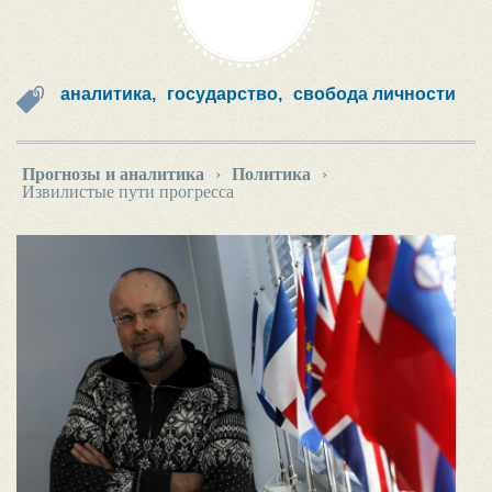
аналитика,
государство,
свобода личности
Прогнозы и аналитика
›
Политика
›
Извилистые пути прогресса