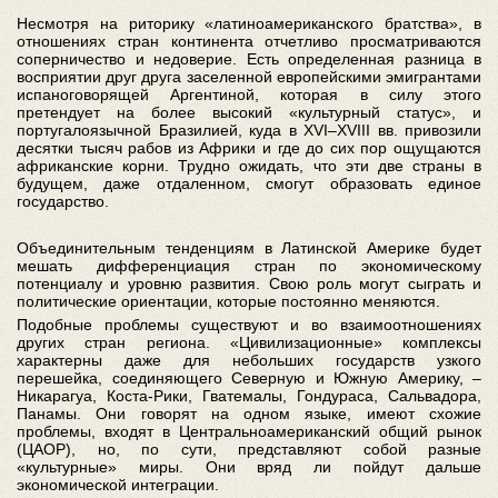
Несмотря на риторику «латиноамериканского братства», в
отношениях стран континента отчетливо просматриваются
соперничество и недоверие. Есть определенная разница в
восприятии друг друга заселенной европейскими эмигрантами
испаноговорящей Аргентиной, которая в силу этого
претендует на более высокий «культурный статус», и
португалоязычной Бразилией, куда в XVI–XVIII вв. привозили
десятки тысяч рабов из Африки и где до сих пор ощущаются
африканские корни. Трудно ожидать, что эти две страны в
будущем, даже отдаленном, смогут образовать единое
государство.
Объединительным тенденциям в Латинской Америке будет
мешать дифференциация стран по экономическому
потенциалу и уровню развития. Свою роль могут сыграть и
политические ориентации, которые постоянно меняются.
Подобные проблемы существуют и во взаимоотношениях
других стран региона. «Цивилизационные» комплексы
характерны даже для небольших государств узкого
перешейка, соединяющего Северную и Южную Америку, –
Никарагуа, Коста-Рики, Гватемалы, Гондураса, Сальвадора,
Панамы. Они говорят на одном языке, имеют схожие
проблемы, входят в Центральноамериканский общий рынок
(ЦАОР), но, по сути, представляют собой разные
«культурные» миры. Они вряд ли пойдут дальше
экономической интеграции.