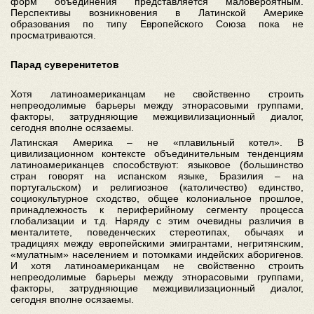
форм объединения представляется маловероятным.
Перспективы возникновения в Латинской Америке
образования по типу Европейского Союза пока не
просматриваются.
Парад суверенитетов
Хотя латиноамериканцам не свойственно строить
непреодолимые барьеры между этнорасовыми группами,
факторы, затрудняющие межцивилизационный диалог,
сегодня вполне осязаемы.
Латинская Америка – не «плавильный котел». В
цивилизационном контексте объединительным тенденциям
латиноамериканцев способствуют: языковое (большинство
стран говорят на испанском языке, Бразилия – на
португальском) и религиозное (католичество) единство,
социокультурное сходство, общее колониальное прошлое,
принадлежность к периферийному сегменту процесса
глобализации и т.д. Наряду с этим очевидны различия в
менталитете, поведенческих стереотипах, обычаях и
традициях между европейскими эмигрантами, негритянским,
«мулатным» населением и потомками индейских аборигенов.
И хотя латиноамериканцам не свойственно строить
непреодолимые барьеры между этнорасовыми группами,
факторы, затрудняющие межцивилизационный диалог,
сегодня вполне осязаемы.