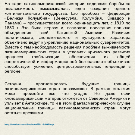
На заре латиноамериканской истории лидерами борьбы за
независимость высказывалась идея создания единого
континентального государства. Его прообраз – федерация
«Великая Колумбия» (Венесуэла, Колумбия, Эквадор и
Панама) – просуществовал всего одиннадцать лет, с 1819 по
1830 г. Это была первая и, возможно, последняя попытка
объединения всей Латинской Америки. Различия
политического, экономического и культурного характера
объективно ведут к укреплению национальных суверенитетов.
Вместе с тем необходимость решения проблем выживаемости
латиноамериканских стран в условиях кризисного развития
процесса глобализации, обеспечения их общей
энергетической и информационной безопасности объективно
способствует усилению центростремительных тенденций в
регионе.
Сегодня прогнозировать будущие границы
латиноамериканских стран невозможно. В рамках столетия
может произойти все, что угодно. Но даже если
южноамериканский материк отколется от Северной Америки и
уплывет к Антарктиде, то и в этом фантасмагорическом случае
национальные границы латиноамериканских стран могут
остаться прежними.
http://russiancouncil.ru/inner/?id_4=602#top