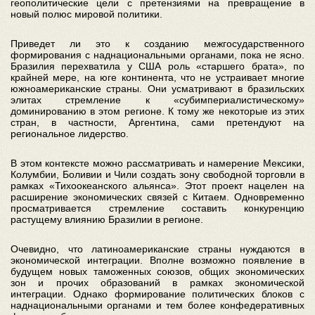
геополитические цели с претензиями на превращение в
новый полюс мировой политики.
Приведет ли это к созданию межгосударственного
формирования с наднациональными органами, пока не ясно.
Бразилия перехватила у США роль «старшего брата», по
крайней мере, на юге континента, что не устраивает многие
южноамериканские страны. Они усматривают в бразильских
элитах стремление к «субимпериалистическому»
доминированию в этом регионе. К тому же некоторые из этих
стран, в частности, Аргентина, сами претендуют на
региональное лидерство.
В этом контексте можно рассматривать и намерение Мексики,
Колумбии, Боливии и Чили создать зону свободной торговли в
рамках «Тихоокеанского альянса». Этот проект нацелен на
расширение экономических связей с Китаем. Одновременно
просматривается стремление составить конкуренцию
растущему влиянию Бразилии в регионе.
Очевидно, что латиноамериканские страны нуждаются в
экономической интеграции. Вполне возможно появление в
будущем новых таможенных союзов, общих экономических
зон и прочих образований в рамках экономической
интеграции. Однако формирование политических блоков с
наднациональными органами и тем более конфедеративных