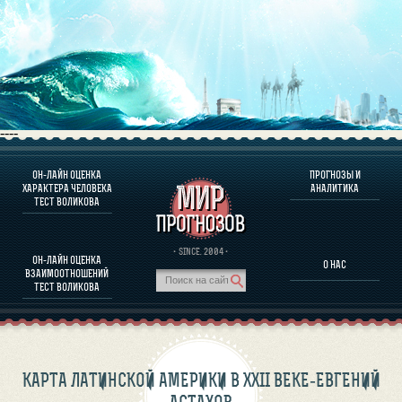
----
ОН-ЛАЙН ОЦЕНКА
ПРОГНОЗЫ И
О ПРОГРАММЕ
ХАРАКТЕРА ЧЕЛОВЕКА
АНАЛИТИКА
ТЕСТ ВОЛИКОВА
ОЦЕНКА ХАРАКТЕРA ЧЕЛОВЕКА
ОЦЕНКА ХАРАКТЕРА ВЫДАЮЩИХСЯ ЛИЧНОСТЕЙ
О ПРОГРАММЕ
· SINCE. 2004 ·
ОН-ЛАЙН ОЦЕНКА
О НАС
ТЕСТ НА СОВМЕСТИМОСТЬ ВОЛИКОВА
ВЗАИМООТНОШЕНИЙ
ПРОГНОЗЫ И АНАЛИТИКА
ТЕСТ ВОЛИКОВА
КАРТА ЛАТИНСКОЙ АМЕРИКИ В XXII ВЕКЕ-ЕВГЕНИЙ