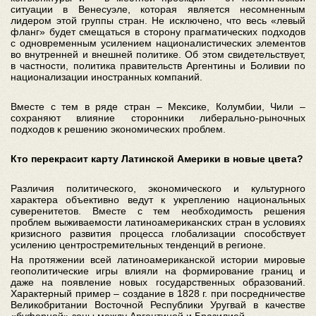
ситуации в Венесуэле, которая является несомненным
лидером этой группы стран. Не исключено, что весь «левый
фланг» будет смещаться в сторону прагматических подходов
с одновременным усилением националистических элементов
во внутренней и внешней политике. Об этом свидетельствует,
в частности, политика правительств Аргентины и Боливии по
национализации иностранных компаний.
Вместе с тем в ряде стран – Мексике, Колумбии, Чили –
сохраняют влияние сторонники либерально-рыночных
подходов к решению экономических проблем.
Кто перекрасит карту Латинской Америки в новые цвета?
Различия политического, экономического и культурного
характера объективно ведут к укреплению национальных
суверенитетов. Вместе с тем необходимость решения
проблем выживаемости латиноамериканских стран в условиях
кризисного развития процесса глобализации способствует
усилению центростремительных тенденций в регионе.
На протяжении всей латиноамериканской истории мировые
геополитические игры влияли на формирование границ и
даже на появление новых государственных образований.
Характерный пример – создание в 1828 г. при посредничестве
Великобритании Восточной Республики Уругвай в качестве
«буферной» зоны между Аргентиной и Бразилией.