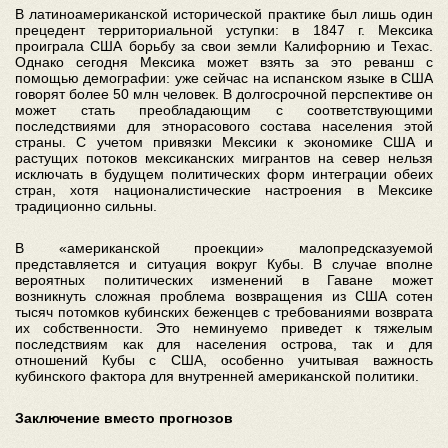
В латиноамериканской исторической практике был лишь один
прецедент территориальной уступки: в 1847 г. Мексика
проиграла США борьбу за свои земли Калифорнию и Техас.
Однако сегодня Мексика может взять за это реванш с
помощью демографии: уже сейчас на испанском языке в США
говорят более 50 млн человек. В долгосрочной перспективе он
может стать преобладающим с соответствующими
последствиями для этнорасового состава населения этой
страны. С учетом привязки Мексики к экономике США и
растущих потоков мексиканских мигрантов на север нельзя
исключать в будущем политических форм интеграции обеих
стран, хотя националистические настроения в Мексике
традиционно сильны.
В «американской проекции» малопредсказуемой
представляется и ситуация вокруг Кубы. В случае вполне
вероятных политических изменений в Гаване может
возникнуть сложная проблема возвращения из США сотен
тысяч потомков кубинских беженцев с требованиями возврата
их собственности. Это неминуемо приведет к тяжелым
последствиям как для населения острова, так и для
отношений Кубы с США, особенно учитывая важность
кубинского фактора для внутренней американской политики.
Заключение вместо прогнозов