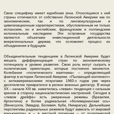
Свою специфику имеет карибская зона. Относящиеся к ней
страны отличаются от собственно Латинской Америки как по
экономическим, так и по лингвокультурным и
цивилизационным характеристикам, обусловленным не только
испанским, но и английским, французским и голландским
колониальным наследием. Эти островные государства
являются объектами инвестиционной деятельности
внерегиональных держав, что осложняет процесс их
объединения в будущем.
Объединительным тенденциям в Латинской Америке будет
мешать дифференциация стран по экономическому
потенциалу и уровню развития. Свою роль могут сыграть и
политические ориентации, которые постоянно меняются.
Колебания «политического маятника» – определяющий
фактор в истории Латинской Америки. «Пылающий континент»
с антиамериканскими лозунгами 1960-х годов уже через
десятилетие превратился в регион военных диктатур. В конце
ХХ – начале ХХI вв. наметилась «левая» тенденция с сильным
креном в сторону националистических настроений. Сегодня в
«левом дрейфе» есть умеренные режимы (Бразилия,
Аргентина) и более радикальная «боливарианская ось»
(Венесуэла, Эквадор, Боливия, Куба, Никарагуа). Дальнейшие
перспективы радикальных режимов будут зависеть от мировой
конъюнктуры и – в местной проекции – от политической