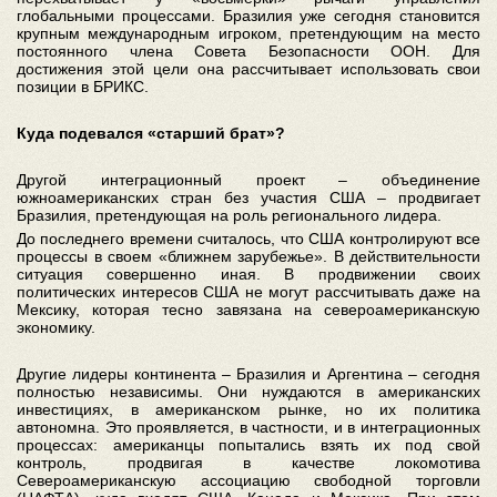
глобальными процессами. Бразилия уже сегодня становится
крупным международным игроком, претендующим на место
постоянного члена Совета Безопасности ООН. Для
достижения этой цели она рассчитывает использовать свои
позиции в БРИКС.
Куда подевался «старший брат»?
Другой интеграционный проект – объединение
южноамериканских стран без участия США – продвигает
Бразилия, претендующая на роль регионального лидера.
До последнего времени считалось, что США контролируют все
процессы в своем «ближнем зарубежье». В действительности
ситуация совершенно иная. В продвижении своих
политических интересов США не могут рассчитывать даже на
Мексику, которая тесно завязана на североамериканскую
экономику.
Другие лидеры континента – Бразилия и Аргентина – сегодня
полностью независимы. Они нуждаются в американских
инвестициях, в американском рынке, но их политика
автономна. Это проявляется, в частности, и в интеграционных
процессах: американцы попытались взять их под свой
контроль, продвигая в качестве локомотива
Североамериканскую ассоциацию свободной торговли