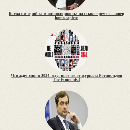
Битва империй за многополярность: на стыке времен - конец
homo sapiens
Что ждет мир в 2024 году: прогноз от журнала Ротшильдов
The Economist!