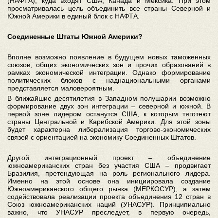
(НАФТА), куда входят США, Канада и Мексика. При этом
просматривалась цель объединить все страны Северной и
Южной Америки в единый блок с НАФТА.
Соединенные Штаты Южной Америки?
Вполне возможно появление в будущем новых таможенных
союзов, общих экономических зон и прочих образований в
рамках экономической интеграции. Однако формирование
политических блоков с наднациональными органами
представляется маловероятным.
В ближайшие десятилетия в Западном полушарии возможно
формирование двух зон интеграции – северной и южной. В
первой зоне лидером останутся США, к которым тяготеют
страны Центральной и Карибской Америки. Для этой зоны
будет характерна либерализация торгово-экономических
связей с ориентацией на экономику Соединенных Штатов.
Другой интеграционный проект – объединение
южноамериканских стран без участия США – продвигает
Бразилия, претендующая на роль регионального лидера.
Именно на этой основе она инициировала создание
Южноамериканского общего рынка (МЕРКОСУР), а затем
содействовала реализации проекта объединения 12 стран в
Союз южноамериканских наций (УНАСУР). Принципиально
важно, что УНАСУР преследует, в первую очередь,