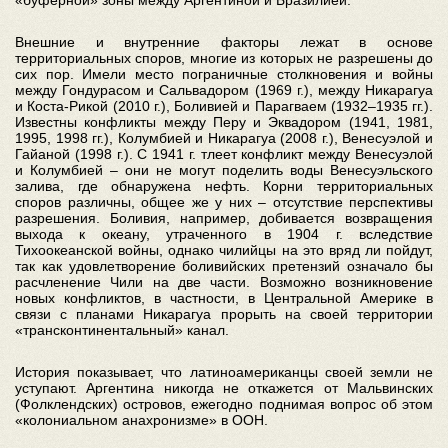
Внешние и внутренние факторы лежат в основе
территориальных споров, многие из которых не разрешены до
сих пор. Имели место пограничные столкновения и войны
между Гондурасом и Сальвадором (1969 г.), между Никарагуа
и Коста-Рикой (2010 г.), Боливией и Парагваем (1932–1935 гг.).
Известны конфликты между Перу и Эквадором (1941, 1981,
1995, 1998 гг.), Колумбией и Никарагуа (2008 г.), Венесуэлой и
Гайаной (1998 г.). С 1941 г. тлеет конфликт между Венесуэлой
и Колумбией – они не могут поделить воды Венесуэльского
залива, где обнаружена нефть. Корни территориальных
споров различны, общее же у них – отсутствие перспективы
разрешения. Боливия, например, добивается возвращения
выхода к океану, утраченного в 1904 г. вследствие
Тихоокеанской войны, однако чилийцы на это вряд ли пойдут,
так как удовлетворение боливийских претензий означало бы
расчленение Чили на две части. Возможно возникновение
новых конфликтов, в частности, в Центральной Америке в
связи с планами Никарагуа прорыть на своей территории
«трансконтинентальный» канал.
История показывает, что латиноамериканцы своей земли не
уступают. Аргентина никогда не откажется от Мальвинских
(Фолклендских) островов, ежегодно поднимая вопрос об этом
«колониальном анахронизме» в ООН.