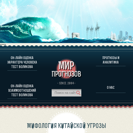
----
ОН-ЛАЙН ОЦЕНКА
ПРОГНОЗЫ И
О ПРОГРАММЕ
ХАРАКТЕРА ЧЕЛОВЕКА
АНАЛИТИКА
ТЕСТ ВОЛИКОВА
ОЦЕНКА ХАРАКТЕРA ЧЕЛОВЕКА
ОЦЕНКА ХАРАКТЕРА ВЫДАЮЩИХСЯ ЛИЧНОСТЕЙ
О ПРОГРАММЕ
· SINCE. 2004 ·
ОН-ЛАЙН ОЦЕНКА
О НАС
ТЕСТ НА СОВМЕСТИМОСТЬ ВОЛИКОВА
ВЗАИМООТНОШЕНИЙ
ПРОГНОЗЫ И АНАЛИТИКА
ТЕСТ ВОЛИКОВА
МИФОЛОГИЯ КИТАЙСКОЙ УГРОЗЫ