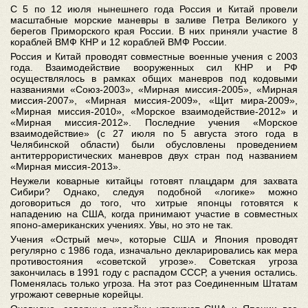
С 5 по 12 июля нынешнего года Россия и Китай провели
масштабные морские маневры в заливе Петра Великого у
берегов Приморского края России. В них приняли участие 8
кораблей ВМФ КНР и 12 кораблей ВМФ России.
Россия и Китай проводят совместные военные учения с 2003
года. Взаимодействие вооруженных сил КНР и РФ
осуществлялось в рамках общих маневров под кодовыми
названиями «Союз-2003», «Мирная миссия-2005», «Мирная
миссия-2007», «Мирная миссия-2009», «Щит мира-2009»,
«Мирная миссия-2010», «Морское взаимодействие-2012» и
«Мирная миссия-2012». Последние учения «Морское
взаимодействие» (с 27 июля по 5 августа этого года в
Челябинской области) были обусловлены проведением
антитеррористических маневров двух стран под названием
«Мирная миссия-2013».
Неужели коварные китайцы готовят плацдарм для захвата
Сибири? Однако, следуя подобной «логике» можно
договориться до того, что хитрые японцы готовятся к
нападению на США, когда принимают участие в совместных
японо-американских учениях. Увы, но это не так.
Учения «Острый меч», которые США и Япония проводят
регулярно с 1986 года, изначально декларировались как мера
противостояния «советской угрозе». Советская угроза
закончилась в 1991 году с распадом СССР, а учения остались.
Поменялась только угроза. На этот раз Соединенным Штатам
угрожают северные корейцы.