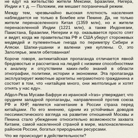
не едут на жительство жители Мексики, Бразилии, Нигера,
Индии и т. д. — Положим, им мешает пограничный режим.
Между тем, чрезвычайно высокая плотность населения
наблюдается не только в Бомбее или Пекине. Да, не только
жители перенаселенного Китая (1359 млн), но и жители
перенаселенной Индии (1221 млн), а также Индонезии,
Пакистана, Бразилии, Нигерии и пр. оказывается просто спят
и видят, когда же правительства РФ и США уберут сторожевых
медведей и пулементные гнезда по периметру Сибири и
Аляски. Шапки-ушанки и валенки уже куплены. О, это
Заполярье, земля обетованная!
Короче говоря, антикитайская пропаганда отличается явной
бредовостью и рассчитана на людей с низкими способностями
к анализу и отсутствием каких-либо знаний в области
этнографии, политики, истории и экономики. Эта пропаганда
эксплуатирует животные архетипы неграмотного гражданина и
состоит в том, что «китайцев много, они желтолицые и хотят
отнять у нас еду».
Абдол-Реза Мусави-Бафруи из иранской «Iras» утверждает, что
орудием западной пропаганды, направленной против союза
РФ и КНР, является нагнетание в России страха перед
китайцами. По его мнению, одним из устойчивых доводов
пессимистического взгляда на развитие отношений Москвы и
Пекина стало убеждение относительно возможности захвата
Китаем, самой населенной страной в мире, малонаселенных
районов России, богатых природными ресурсами.
Что же происходит в действительности?