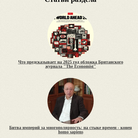
Что предсказывает на 2025 год обложка Британского
журнала "The Economist"
Битва империй за многополярность: на стыке времен - конец
homo sapiens