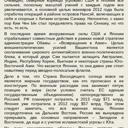
Очевидно, северные корейцы угрожают США и Японии все
сильнее, поскольку масштаб учений с каждым годом все
увеличивается, а основной целью маневров 2012 года была
отработка операций в районе островов Нансэй, включающих в
себя и спорные с Китаем острова Сэнкаку. Непонятно, с каких
пор Ким Чен Ын стал предъявлять права на Сенкаку, но что
есть, то есть.
В последнее время вооруженные силы США и Японии
отрабатывают совместные действия в рамках новой стратегии
администрации Обамы – «Возвращение в Азию». Целью
внешнеполитических усилий Вашингтона является
сколачивание широкого антикитайского военно-политического
блока, в который дядя Сэм пытается затащить Австралию,
Индию, Республику Корею, Вьетнам и некоторые страны Юго-
Восточной Азии. Что касается Японии, то она давно уже стоит
навытяжку перед звездно-полосатым флагом.
Дело в том, что Страна Восходящего солнца вовсе не
является мирным государством, как это прописано в ее
конституции. По военным расходам она занимает пятую
позицию в мире (если условно считать ЕС единым
государственным объединением) непосредственно за
Россией. РФ планирует потратить в 2013 году $71 млрд,
Япония уже потратила в 2012 году $57 млрд. При этом
следует заметить, что вся военная мощь Японии
сосредоточена на Дальнем Востоке, России же вынуждена
прикрывать два основных направления – Западное и
Восточное, да еще и с учетом исламистской угрозы с Юга.