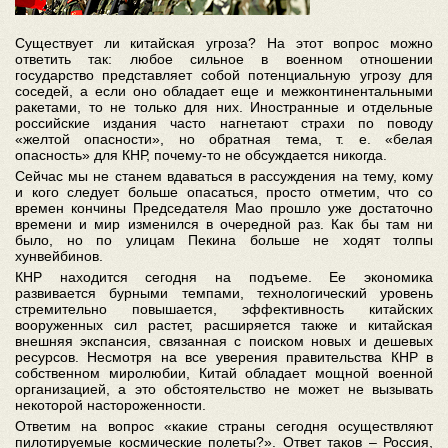
Существует ли китайская угроза? На этот вопрос можно
ответить так: любое сильное в военном отношении
государство представляет собой потенциальную угрозу для
соседей, а если оно обладает еще и межконтинентальными
ракетами, то не только для них. Иностранные и отдельные
российские издания часто нагнетают страхи по поводу
«желтой опасности», но обратная тема, т. е. «белая
опасность» для КНР, почему-то не обсуждается никогда.
Сейчас мы не станем вдаваться в рассуждения на тему, кому
и кого следует больше опасаться, просто отметим, что со
времен кончины Председателя Мао прошло уже достаточно
времени и мир изменился в очередной раз. Как бы там ни
было, но по улицам Пекина больше не ходят толпы
хунвейбинов.
КНР находится сегодня на подъеме. Ее экономика
развивается бурными темпами, технологический уровень
стремительно повышается, эффективность китайских
вооруженных сил растет, расширяется также и китайская
внешняя экспансия, связанная с поиском новых и дешевых
ресурсов. Несмотря на все уверения правительства КНР в
собственном миролюбии, Китай обладает мощной военной
организацией, а это обстоятельство не может не вызывать
некоторой настороженности.
Ответим на вопрос «какие страны сегодня осуществляют
пилотируемые космические полеты?». Ответ таков – Россия,