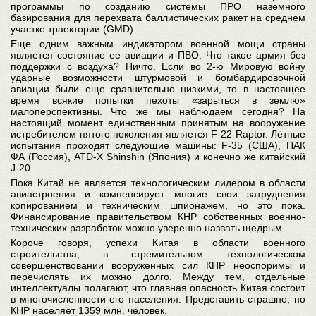
программы по созданию системы ПРО наземного
базирования для перехвата баллистических ракет на среднем
участке траектории (GMD).
Еще одним важным индикатором военной мощи страны
является состояние ее авиации и ПВО. Что такое армия без
поддержки с воздуха? Ничто. Если во 2-ю Мировую войну
ударные возможности штурмовой и бомбардировочной
авиации были еще сравнительно низкими, то в настоящее
время всякие попытки пехоты «зарыться в землю»
малоперспективны. Что же мы наблюдаем сегодня? На
настоящий момент единственным принятым на вооружение
истребителем пятого поколения является F-22 Raptor. Лётные
испытания проходят следующие машины: F-35 (США), ПАК
ФА (Россия), ATD-X Shinshin (Япония) и конечно же китайский
J-20.
Пока Китай не является технологическим лидером в области
авиастроения и компенсирует многие свои затруднения
копированием и техническим шпионажем, но это пока.
Финансирование правительством КНР собственных военно-
технических разработок можно уверенно назвать щедрым.
Короче говоря, успехи Китая в области военного
строительства, в стремительном технологическом
совершенствовании вооруженных сил КНР неоспоримы и
перечислять их можно долго. Между тем, отдельные
интеллектуалы полагают, что главная опасность Китая состоит
в многочисленности его населения. Представить страшно, но
КНР населяет 1359 млн. человек.