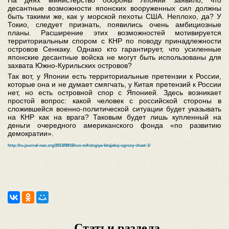
На днях министерство обороны Японии заявило, что
десантные возможности японских вооруженных сил должны
быть такими же, как у морской пехоты США. Неплохо, да? У
Токио, следует признать, появились очень амбициозные
планы. Расширение этих возможностей мотивируется
территориальным спором с КНР по поводу принадлежности
островов Сенкаку. Однако кто гарантирует, что усиленные
японские десантные войска не могут быть использованы для
захвата Южно-Курильских островов?
Так вот, у Японии есть территориальные претензии к России,
которые она и не думает смягчать, у Китая претензий к России
нет, но есть островной спор с Японией. Здесь возникает
простой вопрос: какой человек с российской стороны в
сложившейся военно-политической ситуации будет указывать
на КНР как на врага? Таковым будет лишь купленный на
деньги очередного американского фонда «по развитию
демократии».
http://ru.journal-neo.org/2013/08/16/rus-mifologiya-kitajskoj-ugrozy-chast-1/
Статьи раздела