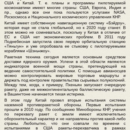
США и Китай. Т. е. планы и программы пилотируемой
космонавтики имеют многие страны: США, Европа, Индия и
пр., однако все они пока пользуются услугами NASA,
Роскосмоса и Национального космического управления КНР.
Китай имеет собственную навигационную систему «Бэйдоу»,
которая еще не стала глобальной, но к 2020 году станет. В
этом можно не сомневаться, поскольку у Китая в отличие от
ЕС и США нет экономических проблем. В 2011 году
Поднебесная запустила свою первую орбитальную станцию
«Тяньгун» и уже опробовала ее стыковку с пилотируемыми
кораблями «Шэньчжоу».
Ракетная техника сегодня является основным средством
доставки ядерного оружия. Успехи в этой области являются
индикатором военной мощи страны, претендующей на
ведение самостоятельной политики. С помощью авианосцев
можно контролировать мировые торговые маршруты и
держать под контролем правительства сырьевых полуколоний.
Между тем, когда, к примеру, Пхеньян запускает очередную
ракету, даже не межконтинентальную баллистическую ракету,
в Вашингтоне начинается тихая истерика.
В этом году Китай провел вторые испытания системы
наземной противоракетной обороны. Первые испытания
прошли в 2010 году. По сообщению Минобороны КНР, учения
по перехвату ракет с земли имеют исключительно
оборонительный характер и не направлены против какой-либо
страны. Любопытно, что они совпали по времени с
испытаниями в США ракеты-перехватчика в рамках