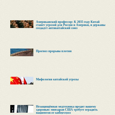
Американский профессор: К 2035 году Китай
станет угрозой для России и Америки, и державы
создадут антикитайский союз
Прогноз прорыва плотин
Мифология китайской угрозы
Незащищённая медтехника вредит вашему
здоровью: минздрав США требует оградить
пациентов от киберугроз