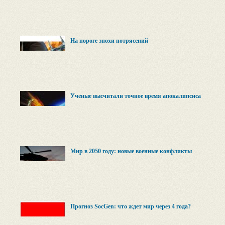
На пороге эпохи потрясений
Ученые высчитали точное время апокалипсиса
Мир в 2050 году: новые военные конфликты
Прогноз SocGen: что ждет мир через 4 года?