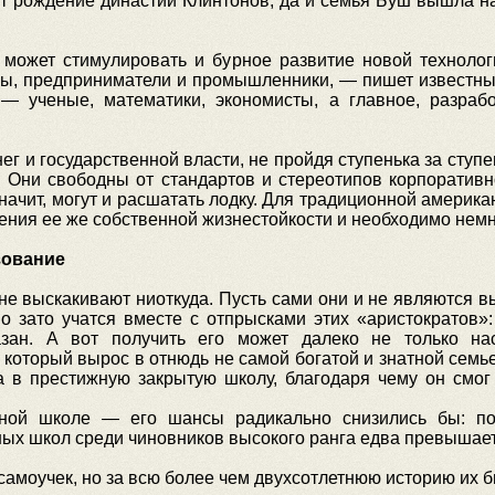
т рождение династии Клинтонов, да и семья Буш вышла на
может стимулировать и бурное развитие новой технолог
ьцы, предприниматели и промышленники, — пишет известны
— ученые, математики, экономисты, а главное, разрабо
г и государственной власти, не пройдя ступенька за сту
. Они свободны от стандартов и стереотипов корпоративн
начит, могут и расшатать лодку. Для традиционной америка
анения ее же собственной жизнестойкости и необходимо немн
зование
не выскакивают ниоткуда. Пусть сами они и не являются в
о зато учатся вместе с отпрысками этих «аристократов»
казан. А вот получить его может далеко не только н
который вырос в отнюдь не самой богатой и знатной семь
 в престижную закрытую школу, благодаря чему он смог
нной школе — его шансы радикально снизились бы: по 
ных школ среди чиновников высокого ранга едва превышае
амоучек, но за всю более чем двухсотлетнюю историю их б