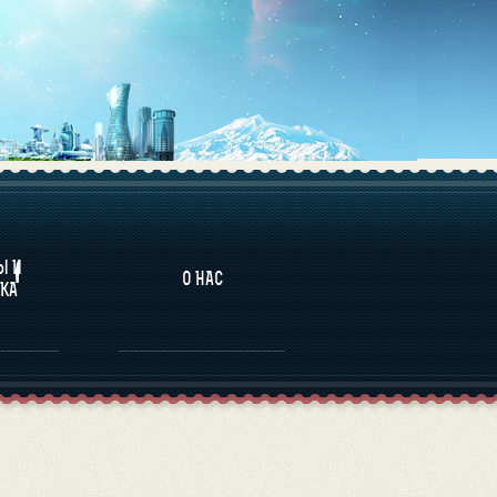
НАЛИТИКА
Ы И
О НАС
КА