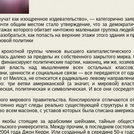
учат как изощренное издевательство», — категорично зая
очти общим местом стало утверждение, что за демократ
тажах которого обитает ничтожно маленькая группка люде
азобраться, как попасть на верхние этажи этого здания и п
ровой политики
 крохотной группы членов высшего капиталистического
ась далеко за пределы их собственного закрытого мирка.
е финансируют политические партии, наконец, им же, хозя
ская власть над мышлением всех остальных классо
зни, ценности и социальные связи — все передается от од
чие от Миллса, не относится к радикально левому направле
: три ветви американской (а значит, и мировой) влас
ческая, политическая и символическая. И все они сосредо
ого мирового правительства. Конспирологи отличаются от
стоянно ищут следы реально существующей структуры в т
во всем масонов, с уставов которых была списана америка
, якобы стоящие за арабскими шейхами, тайные общест
льского университета. Между прочим, в последнем состоя
2004 года Джон Керри. Или созданный в середине 50-х год