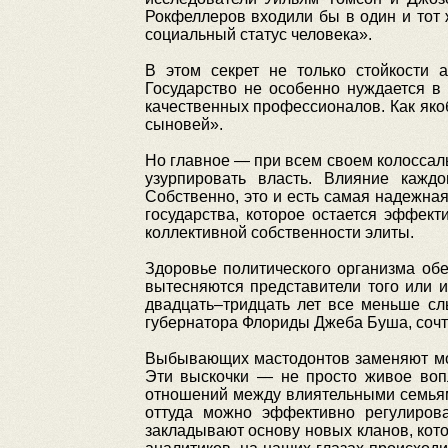
Рокфеллеров входили бы в один и тот ж
социальный статус человека».
В этом секрет не только стойкости а
Государство не особенно нуждается в 
качественных профессионалов. Как яко
сыновей».
Но главное — при всем своем колоссаль
узурпировать власть. Влияние каждо
Собственно, это и есть самая надежна
государства, которое остается эффек
коллективной собственности элиты.
Здоровье политического организма обе
вытесняются представители того или и
двадцать–тридцать лет все меньше сл
губернатора Флориды Джеба Буша, сочт
Выбывающих мастодонтов заменяют мол
Эти выскочки — не просто живое вопл
отношений между влиятельными семьями
оттуда можно эффективно регулирова
закладывают основу новых кланов, кот