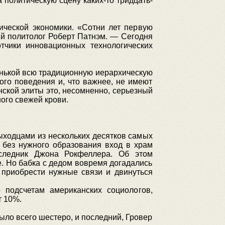
 политическую сцену каких-то тридцать-
ической экономики. «Сотни лет первую
й политолог Роберт Патнэм. — Сегодня
тчики инновационных технологических
пенькой всю традиционную иерархическую
ого поведения и, что важнее, не имеют
нской элиты это, несомненно, серьезный
ого свежей крови.
ыходцами из нескольких десятков самых
: без нужного образования вход в храм
аследник Джона Рокфеллера. Об этом
е. Но бабка с дедом вовремя догадались
 приобрести нужные связи и двинуться
подсчетам американских социологов,
т 10%.
ыло всего шестеро, и последний, Гровер