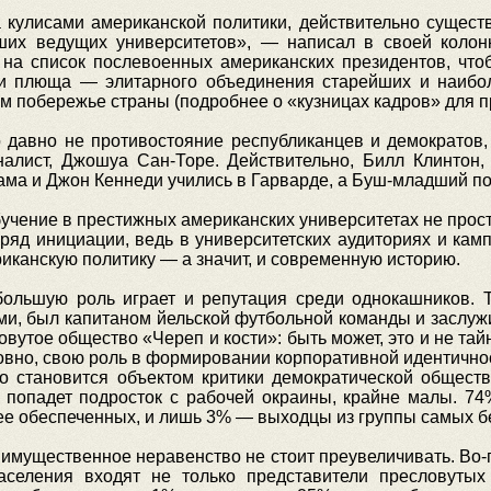
 кулисами американской политики, действительно существу
ших ведущих университетов», — написал в своей колон
 на список послевоенных американских президентов, что
ги плюща — элитарного объединения старейших и наибо
 побережье страны (подробнее о «кузницах кадров» для пр
давно не противостояние республиканцев и демократов
налист, Джошуа Сан-Торе. Действительно, Билл Клинто
бама и Джон Кеннеди учились в Гарварде, а Буш-младший по
учение в престижных американских университетах не прос
ряд инициации, ведь в университетских аудиториях и камп
иканскую политику — а значит, и современную историю.
 большую роль играет и репутация среди однокашников.
и, был капитаном йельской футбольной команды и заслужи
овутое общество «Череп и кости»: быть может, это и не т
вно, свою роль в формировании корпоративной идентичност
о становится объектом критики демократической обществ
 попадет подросток с рабочей окраины, крайне малы. 7
лее обеспеченных, и лишь 3% — выходцы из группы самых б
имущественное неравенство не стоит преувеличивать. Во-п
аселения входят не только представители пресловутых