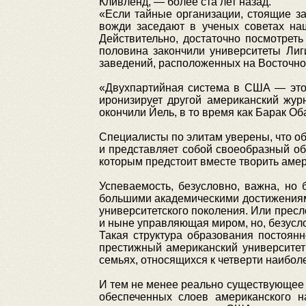
Кливленд, — более ста лет назад.
«Если тайные организации, стоящие за
вожди заседают в ученых советах на
Действительно, достаточно посмотреть
половина закончили университеты Ли
заведений, расположенных на Восточном
«Двухпартийная система в США — это 
иронизирует другой американский жур
окончили Йель, в то время как Барак О
Специалисты по элитам уверены, что об
и представляет собой своеобразный об
которым предстоит вместе творить амер
Успеваемость, безусловно, важна, но
большими академическими достижениям
университетского поколения. Или пресл
и ныне управляющая миром, но, безусло
Такая структура образования постоянн
престижный американский университет
семьях, относящихся к четверти наибо
И тем не менее реально существующее 
обеспеченных слоев американского н