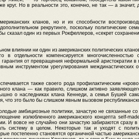
е круг. Но в реальности это, конечно, не так — а значит, 
мериканских кланов, но и их способности воспроизвод
дополнительном рекрутинге, поскольку политические сем
бы сказал один из первых Рокфеллеров, «секрет сохранени
ном влиянии ни один из американских политических кланов
го в отдельности компенсируется многочисленностью о
я гарантия от превращения неформальной аристократии в
тивным инструментом урегулирования междинастических от
спечивается также своего рода профилактическим «крово
ного клана — как правило, слишком активно заявляющего
ышно о наследниках клана Кеннеди, а семья Бушей сама
я, что это было бы слишком явным вызовом республиканско
одые амбициозные политики, зачастую не связанные со
ощение излюбленного американского концепта self-mad
. И вовсе не случайно они зачастую забираются сразу в п
ть систему в целом. Некоторые так и уходят с полит
орые постепенно становятся органичной частью американск