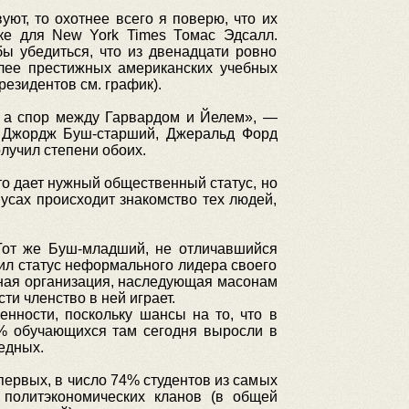
ют, то охотнее всего я поверю, что их
ке для New York Times Томас Эдсалл.
бы убедиться, что из двенадцати ровно
лее престижных американских учебных
езидентов см. график).
, а спор между Гарвардом и Йелем», —
н, Джордж Буш-старший, Джеральд Форд
лучил степени обоих.
то дает нужный общественный статус, но
усах происходит знакомство тех людей,
 Тот же Буш-младший, не отличавшийся
л статус неформального лидера своего
айная организация, наследующая масонам
и членство в ней играет.
енности, поскольку шансы на то, что в
4% обучающихся там сегодня выросли в
едных.
ервых, в число 74% студентов из самых
 политэкономических кланов (в общей