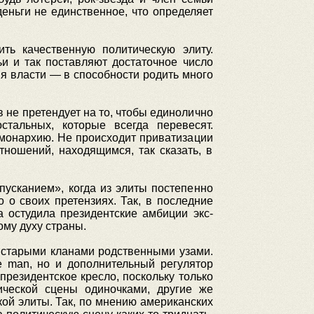
деньги не единственное, что определяет
ить качественную политическую элиту.
ьи и так поставляют достаточное число
я власти — в способности родить много
 не претендует на то, чтобы единолично
стальных, которые всегда перевесят.
 монархию. Не происходит приватизации
ношений, находящимся, так сказать, в
пусканием», когда из элиты постепенно
 о своих претензиях. Так, в последние
 остудила президентские амбиции экс-
му духу страны.
 старыми кланами родственными узами.
e man, но и дополнительный регулятор
резидентское кресло, поскольку только
ической сцены одиночками, другие же
ой элиты. Так, по мнению американских