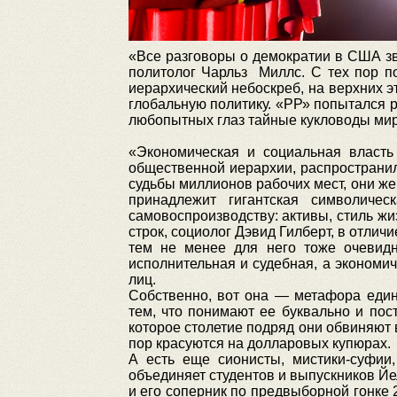
«Все разговоры о демократии в США зв
политолог Чарльз Миллс. С тех пор п
иерархический небоскреб, на верхних э
глобальную политику. «РР» попытался р
любопытных глаз тайные кукловоды ми
«Экономическая и социальная власть
общественной иерархии, распространил
судьбы миллионов рабочих мест, они ж
принадлежит гигантская символиче
самовоспроизводству: активы, стиль жи
строк, социолог Дэвид Гилберт, в отли
тем не менее для него тоже очевидно
исполнительная и судебная, а экономи
лиц.
Собственно, вот она — метафора един
тем, что понимают ее буквально и по
которое столетие подряд они обвиняют 
пор красуются на долларовых купюрах.
А есть еще сионисты, мистики-суфии
объединяет студентов и выпускников Йе
и его соперник по предвыборной гонке 