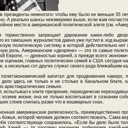
в президенты немногого: чтобы ему было не меньше 35 лет
ьно. А реально шансы неизмеримо выше, если вам посчаст
тойное место в американской политической элите (см. «Аме
я торжественно запрещает дарование каких-либо дво
-то из тамошних журналистов давно уже пустил в ход выраж
скую политическую систему, в которой действительно нет 
ьную роль. Американские «дворяне» — это те самые полити
ной Европе, — древностью корней, а прежде всего эконом
ым оценкам, главных политических семей в США сегодня на
и, а несколько сот других служат своего рода ближайшим 
 политэкономический капитал для продвижения наверх, 
дело здесь не только и не столько в банальном блате, 
х аристократических семьях.
т, испытывал к элите презрение, периодически переходивше
их хозяев жизни, она не только воспитывает в сознании соб
зших слоев снилась разве что в кошмарных снах.
ционная американская религиозность, преимущественно про
ь божья, которой человек должен соответствовать. Сама вер
ебя соответствующе сохранилось. «Если бы дело было тол
ф Хикей, — то торговец кокаином, победитель какой-ниб