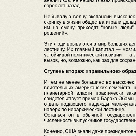
аналитиков, на наших глазах происходи
сорок лет назад.
Небывалую волну экспансии выскочек 
скрипку в жизни общества играли дел
им на смену приходят “новые люди” 
решений».
Эти люди врываются в мир больших дене
лестницу. Их главный капитал — мозги
устойчивой политической позиции — а з
вызов, но, возможно, как раз для сохр
Ступень вторая: «правильное» обра
И тем не менее большинство выскочек 
влиятельных американских семейств, н
планетарной власти практически за
свидетельствует пример Барака Обамы, 
отдать подающего надежды мальчугана
наверх по иерархической лестнице.
Останься он в обычной государстве
численность выпускников государствен
Конечно, США знали даже президентов-с