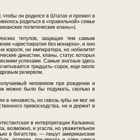
, чтобы он родился в Штатах и прожил в
ливилось родиться в «правильной» семье
риканские политические кланы»).
рянских титулов, защищая тем самым
ение «аристократия без монарха», и оно
ни короля, ни императора, но нобилитет
ческие династии, кланы, статус которых
ическими успехами. Самые знатные здесь
считывается тридцать–сорок, еще около
кадровым резервом.
получаемый человеком при рождении и
как можно было бы подумать, сколько в
е в ненависть, но сквозь зубы не мог не
ственного превосходства, но и держит в
тестантская в интерпретации Кальвина:
а, возможно, и угасла, но уважительное
ько в богатстве, — пишут американские
удь лотереи, рок-звезда и член семьи