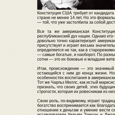
Конституция США требует от кандидата 
стране не менее 14 лет. Но это формал
— той, что уже застолбила за собой дос
Все та же американская Конституци
республиканский дух нации. Однако кто
довольно точно характеризует американ
присутствует и играет весьма значител
определяется не так, как в старорежим
— самые богатые, и наоборот. По разн
сотни — это их боковые и младшие ветв
Итак, происхождение — это значимый
остающийся с ним до конца жизни. Но 
особенностях воспитания в американски
Тот же Чарльз Миллс, как истый марксис
признать, что своих детей, этих будущ
строгости, которая их ровесникам из ни
Свою роль, по-видимому, играет тради
богатство воспринимается как благодат
отношение к деньгам и умение вести с
исследователи Уильям Томсон и Джозе