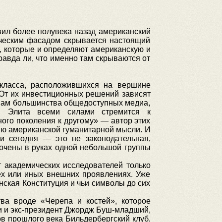
вил более полувека назад американский
ическим фасадом скрывается настоящий
й, которые и определяют американскую и
равда ли, что именно там скрываются от
 класса, расположившихся на вершине
 От их инвестиционных решений зависят
евам большинства общедоступных медиа,
в. Элита всеми силами стремится к
ного поколения к другому» — автор этих
нию американской гуманитарной мысли. И
ти сегодня — это не законодательная,
точены в руках одной небольшой группы
 академических исследователей только
ех или иных внешних проявлениях. Уже
нская Конституция и чьи символы до сих
ва вроде «Черепа и костей», которое
ли и экс-президент Джордж Буш-младший,
ов прошлого века Бильдербергский клуб,