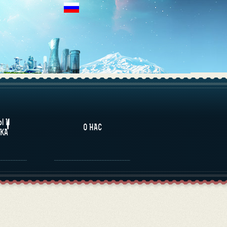
НАЛИТИКА
Ы И
О НАС
КА