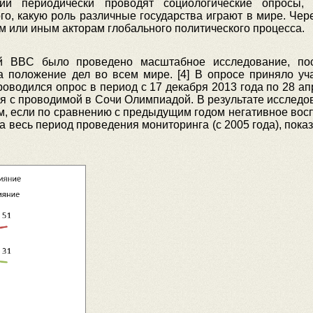
нии периодически проводят социологические опросы,
го, какую роль различные государства играют в мире. Чер
ем или иным акторам глобального политического процесса.
й BBC было проведено масштабное исследование, пос
 положение дел во всем мире. [4] В опросе приняло уча
роводился опрос в период с 17 декабря 2013 года по 28 апр
ая с проводимой в Сочи Олимпиадой. В результате исследо
, если по сравнению с предыдущим годом негативное восп
а весь период проведения мониторинга (с 2005 года), пока