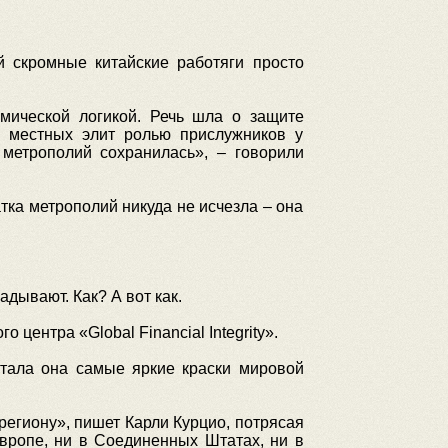
й скромные китайские работяги просто
мической логикой. Речь шла о защите
ти местных элит ролью прислужников у
 метрополий сохранилась», – говорили
ка метрополий никуда не исчезла – она
дывают. Как? А вот как.
центра «Global Financial Integrity».
итала она самые яркие краски мировой
гиону», пишет Карли Курцио, потрясая
вропе, ни в Соединенных Штатах, ни в