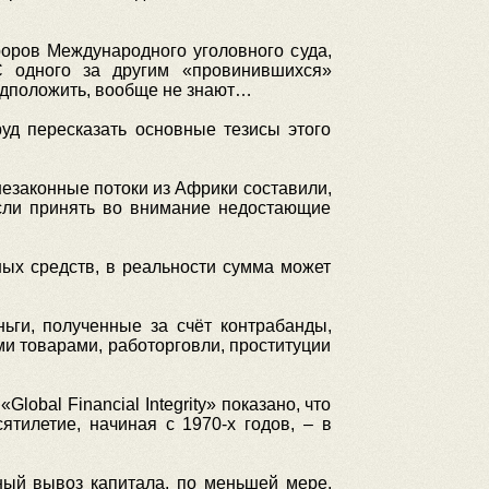
роров Международного уголовного суда,
 одного за другим «провинившихся»
редположить, вообще не знают…
руд пересказать основные тезисы этого
 незаконные потоки из Африки составили,
сли принять во внимание недостающие
ых средств, в реальности сумма может
ьги, полученные за счёт контрабанды,
и товарами, работорговли, проституции
obal Financial Integrity» показано, что
тилетие, начиная c 1970-х годов, – в
ный вывоз капитала, по меньшей мере,