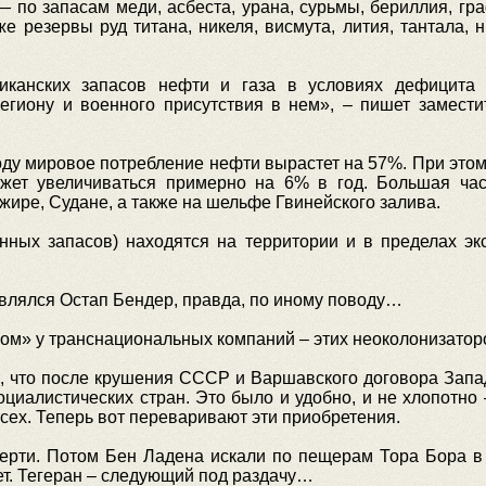
по запасам меди, асбеста, урана, сурьмы, бериллия, гра
же резервы руд титана, никеля, висмута, лития, тантала,
иканских запасов нефти и газа в условиях дефицита 
егиону и военного присутствия в нем», – пишет замест
году мировое потребление нефти вырастет на 57%. При это
жет увеличиваться примерно на 6% в год. Большая ча
жире, Судане, а также на шельфе Гвинейского залива.
нных запасов) находятся на территории и в пределах эк
ивлялся Остап Бендер, правда, по иному поводу…
ком» у транснациональных компаний – этих неоколонизаторо
ы, что после крушения СССР и Варшавского договора Запад
циалистических стран. Это было и удобно, и не хлопотно
всех. Теперь вот переваривают эти приобретения.
ерти. Потом Бен Ладена искали по пещерам Тора Бора в
ет. Тегеран – следующий под раздачу…