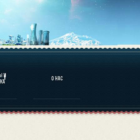
НАЛИТИКА
Ы И
О НАС
КА