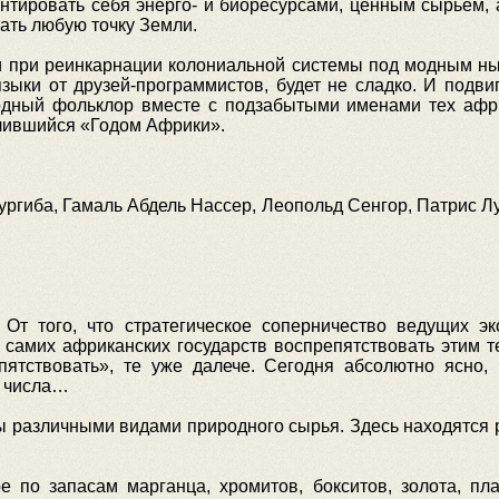
антировать себя энерго- и биоресурсами, ценным сырьем,
тать любую точку Земли.
и при реинкарнации колониальной системы под модным н
зыки от друзей-программистов, будет не сладко. И подви
одный фольклор вместе с подзабытыми именами тех африк
нчившийся «Годом Африки».
ургиба, Гамаль Абдель Нассер, Леопольд Сенгор, Патрис Л
 От того, что стратегическое соперничество ведущих 
 самих африканских государств воспрепятствовать этим те
пятствовать», те уже далече. Сегодня абсолютно ясно,
ь числа…
ы различными видами природного сырья. Здесь находятся 
 по запасам марганца, хромитов, бокситов, золота, плат