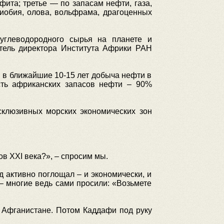
фита; третье — по запасам нефти, газа,
 ниобия, олова, вольфрама, драгоценных
углеводородного сырья на планете и
итель директора Института Африки РАН
м в ближайшие 10-15 лет добыча нефти в
сть африканских запасов нефти – 90%
склюзивных морских экономических зон
в ХХI века?», – спросим мы.
 активно поглощал – и экономически, и
 – многие ведь сами просили: «Возьмете
 Афганистане. Потом Каддафи под руку