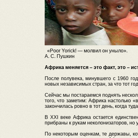
«Poor Yorick! — молвил он уныло».
А. С. Пушкин
Африка меняется – это факт, это – и
После полувека, минувшего с 1960 год
новых независимых стран, за что тот го
Сейчас мы постараемся поднять несколь
того, что заметим: Африка настолько «
закончилась ровно в тот день, когда ту
В XXI веке Африка остается единстве
прибраны к рукам неколонизаторов, но 
По некоторым оценкам, те державы, к