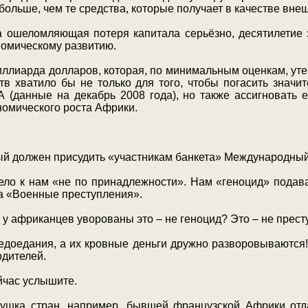
 больше, чем те средства, которые получает в качестве вн
та ошеломляющая потеря капитала серьёзно, десятилетие 
омическому развитию.
лиарда долларов, которая, по минимальным оценкам, утекл
ств хватило бы не только для того, чтобы погасить зна
 (данные на декабрь 2008 года), но также ассигновать
омического роста Африки.
рый должен присудить «участникам банкета» Международны
ело к нам «не по принадлежности». Нам «геноцид» подава
а «Военные преступления».
, у африканцев уворованы это – не геноцид? Это – не прес
едоедания, а их кровные деньги дружно разворовываются! 
дителей.
йчас услышите.
хушка стран, например, бывшей французской Африки отд