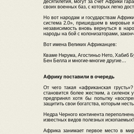
десятилетия, могут за счет Африки гар
своих военных баз, с которых легко дос
Но вот народам и государствам Африк
система 2.0», пришедшем в мировые я
независимость вновь вернуться в нар
народы на бой с колонизаторами, зако
Вот имена Великих Африканцев:
Кваме Нкрума, Агостиньо Нето, Хабиб Б
Бен Белла и многие-многие другие…
Африку поставили в очередь
От чего такая «африканская грусть»?
становится более жестким, а силенок у
предпринял хотя бы попытку «воспре
защитить свои богатства, которым нест
Недра Черного континента переполнен
известных видов полезных ископаемых!
Африка занимает первое место в мире