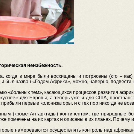
сторическая неизбежность.
а, когда в мире были восхищены и потрясены (кто – как
д и был назван «Годом Африки», можно, наверно, подвести 
ко «больных тем», касающихся процессов развития африка
вкусное» для Европы, а теперь уже и для США, пространс
да прибыли первые колонизаторы, и с тех пор никогда не во
нным (кроме Антарктиды) континентом, где природные бо
уже помечены на их картах и описаны в их планах. Почему
оторые намереваются осуществлять контроль над африка