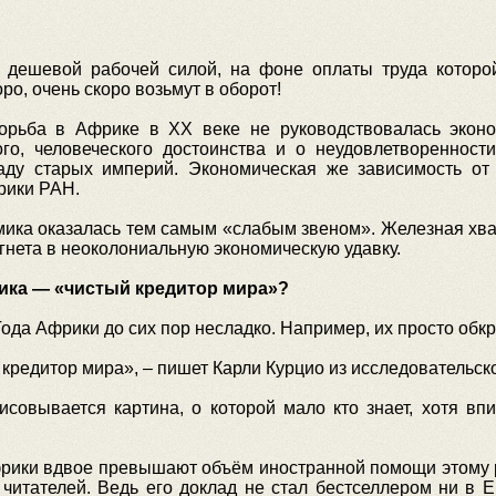
 дешевой рабочей силой, на фоне оплаты труда которо
ро, очень скоро возьмут в оборот!
борьба в Африке в ХХ веке не руководствовалась эконо
ого, человеческого достоинства и о неудовлетвореннос
аду старых империй. Экономическая же зависимость от
рики РАН.
мика оказалась тем самым «слабым звеном». Железная хват
гнета в неоколониальную экономическую удавку.
рика — «чистый кредитор мира»?
ода Африки до сих пор несладко. Например, их просто обкра
редитор мира», – пишет Карли Курцио из исследовательского 
исовывается картина, о которой мало кто знает, хотя вп
рики вдвое превышают объём иностранной помощи этому ре
читателей. Ведь его доклад не стал бестселлером ни в Е