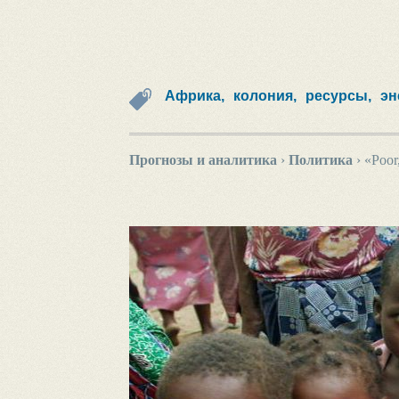
Африка,
колония,
ресурсы,
эн
Прогнозы и аналитика
›
Политика
›
«Poor,