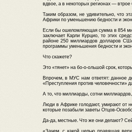
вдвое, а в некоторых регионах — втрое
Таким образом, не удивительно, что э
Африки по уменьшению бедности и экон
Если бы ошеломляющая сумма в 854 мил
заключает Карли Курцио, то этих сред
районе 250 миллиардов долларов США
программы уменьшения бедности и экон
Что скажете?
Это «тянет» на бо-о-ольшой срок, кото
Впрочем, в МУС нам ответят: данное д
«Преступления против человечности» д
А то, что миллиарды, сотни миллиардов
Люди в Африке голодают, умирают от н
которые позабыли заветы Отцов-Освобо
Да-да, местные. Что же они делают? Се
«Зачем, с какой целью правящая вер