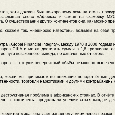
ртов, хотя должен был по-хорошему лечь на столы проку
 заслышав слово «Африка» и сажая на скамейку МУС
та. О существовании других континентов они, как можно п
ио, скажем так, «нешироко известен», возьмем на себя т
тра «Global Financial Integrity», между 1970 и 2008 годами
ларов США и могли достигать суммы в 1,8 триллиона, е
гие пути незаконного вывода, не охваченные отчётом.
олларов — это уже невероятный объём незаконно вывезенн
а, «если мы принимаем во внимание неподотчётные ден
твенности, торговли наркотиками и другими контрабандным
еструктивная проблема в африканских странах. В отчёте «Gl
ег с континента продолжали увеличиваться каждое деся
 кредитор мира: она дает западному миру через незакон