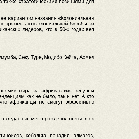
 а также стратегическими позициями для
ыне вариантом названия «Колониальная
ги времен антиколониальной борьбы за
анских лидеров, кто в 50-х годах вел
умумба, Секу Type, Модибо Кейта, Ахмед
экономик мира за африканские ресурсы
нденциям как не было, так и нет. А кто
 что африканцы не смогут эффективно
разведанные месторождения почти всех
иноидов, кобальта, ванадия, алмазов,