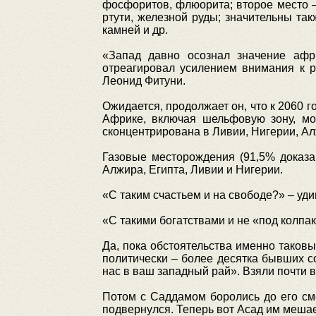
фосфоритов, флюорита; второе место — 
ртути, железной руды; значительны так
камней и др.
«Запад давно осознал значение афр
отреагировал усилением внимания к р
Леонид Фитуни.
Ожидается, продолжает он, что к 2060 
Африке, включая шельфовую зону, мо
сконцентрирована в Ливии, Нигерии, Ал
Газовые месторождения (91,5% доказа
Алжира, Египта, Ливии и Нигерии.
«С таким счастьем и на свободе?» – уд
«С такими богатствами и не «под колпа
Да, пока обстоятельства именно таков
политически – более десятка бывших со
нас в ваш западный рай». Взяли почти 
Потом с Саддамом боролись до его см
подвернулся. Теперь вот Асад им меша