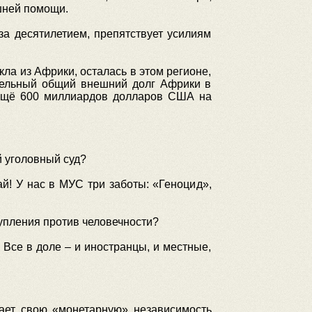
ешней помощи.
за десятилетием, препятствует усилиям
а из Африки, осталась в этом регионе,
чительный общий внешний долг Африки в
 ещё 600 миллиардов долларов США на
й уголовный суд?
й! У нас в МУС три заботы: «Геноцид»,
тупления против человечности?
Все в доле – и иностранцы, и местные,
ает свою «монетарную» независимость