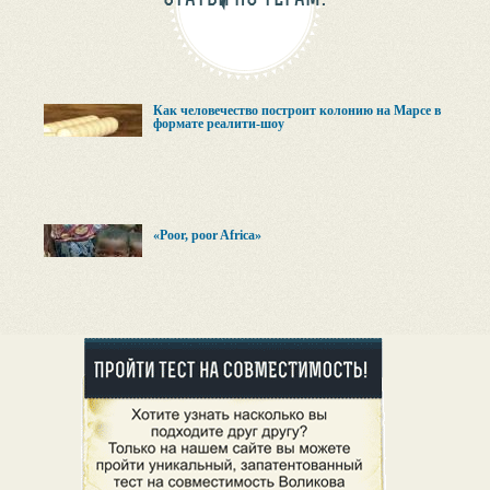
Как человечество построит колонию на Марсе в
формате реалити-шоу
«Poor, poor Africa»