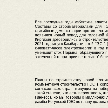
Все последние годы узбекские власти
Составы со стройматериалами для ГЭ
стихийные демонстрации против плотин
появился новый повод для головной б
Киргизия договорились о строительст
2021 год запуск Камбаратинской ГЭС-1 
киловатт-часов электроэнергии в год
уменьшит сток Нарына, образующего п
заселенной территории не только Узбеки
Планы по строительству новой плоти
Комментируя строительство ГЭС в сопр
согласие всех стран, живущих на побер
такой степени, что есть вероятность, ч
Гиннесса, но мы говорим о миллионах л
дамбы Рогунской ГЭС по плану должна с