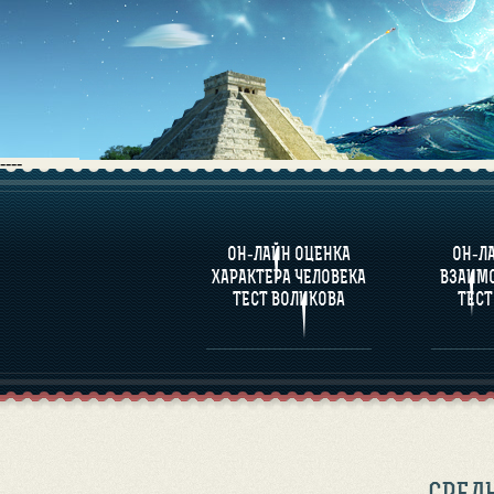
----
О ПРОГРАММЕ
О 
ОН-ЛАЙН ОЦЕНКА
ОН-Л
ОЦЕНКА ХАРАКТЕРA
ЧЕЛОВЕКА
СОВ
ХАРАКТЕРА ЧЕЛОВЕКА
ВЗАИМ
В
ТЕСТ ВОЛИКОВА
ТЕСТ
ОЦЕНКА ХАРАКТЕРА
ВЫДАЮЩИХСЯ
ЛИЧНОСТЕЙ
СРЕД