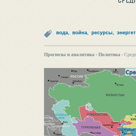
вода,
война,
ресурсы,
энергет
Прогнозы и аналитика
›
Политика
›
Средн