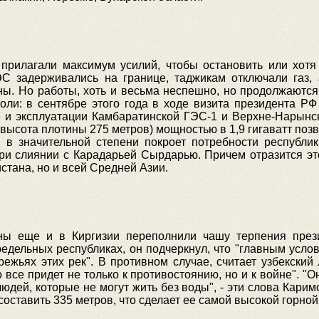
 прилагали максимум усилий, чтобы остановить или хотя 
С задерживались на границе, таджикам отключали газ,
ы. Но работы, хоть и весьма неспешно, но продолжаются.
оли: в сентябре этого года в ходе визита президента Р
ве и эксплуатации Камбаратинской ГЭС-1 и Верхне-Нарынс
(высота плотины 275 метров) мощностью в 1,9 гигаватт по
 и в значительной степени покроет потребности республи
ри слиянии с Карадарьей Сырдарью. Причем отразится это
стана, но и всей Средней Азии.
ны еще и в Киргизии переполнили чашу терпения през
едельных республиках, он подчеркнул, что "главным услов
ежьях этих рек". В противном случае, считает узбекский
то все придет не только к противостоянию, но и к войне". "
юдей, которые не могут жить без воды", - эти слова Карим
оставить 335 метров, что сделает ее самой высокой горной