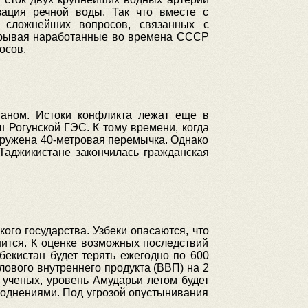
ация речной воды. Так что вместе с
х сложнейших вопросов, связанных с
азрывая наработанные во времена СССР
осов.
аном. Истоки конфликта лежат еще в
ш Рогунской ГЭС. К тому времени, когда
оружена 40-метровая перемычка. Однако
 Таджикистане закончилась гражданская
ого государства. Узбеки опасаются, что
шится. К оценке возможных последствий
бекистан будет терять ежегодно по 600
ового внутреннего продукта (ВВП) на 2
 ученых, уровень Амударьи летом будет
аводнениями. Под угрозой опустынивания