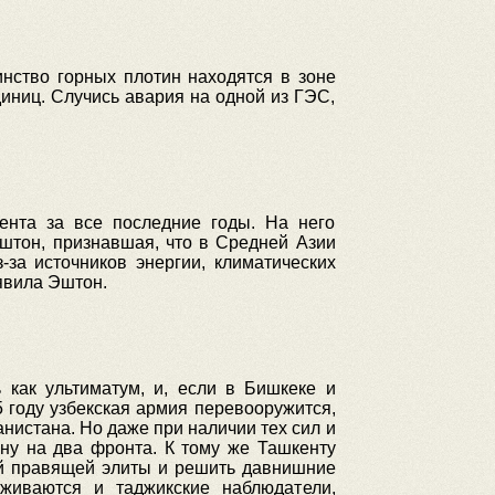
нство горных плотин находятся в зоне
диниц. Случись авария на одной из ГЭС,
ента за все последние годы. На него
штон, признавшая, что в Средней Азии
за источников энергии, климатических
явила Эштон.
 как ультиматум, и, если в Бишкеке и
5 году узбекская армия перевооружится,
анистана. Но даже при наличии тех сил и
йну на два фронта. К тому же Ташкенту
ей правящей элиты и решить давнишние
рживаются и таджикские наблюдатели,