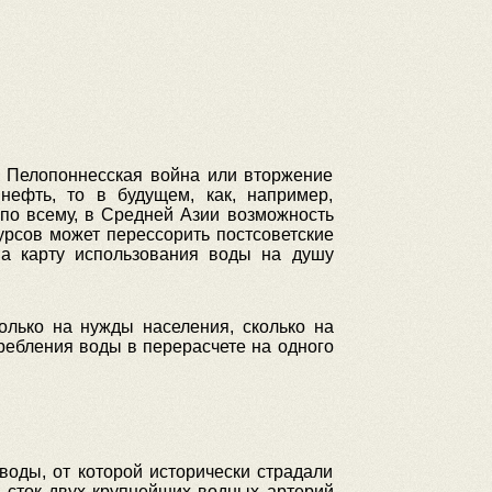
о Пелопоннесская война или вторжение
ефть, то в будущем, как, например,
я по всему, в Средней Азии возможность
урсов может перессорить постсоветские
на карту использования воды на душу
лько на нужды населения, сколько на
требления воды в перерасчете на одного
воды, от которой исторически страдали
; сток двух крупнейших водных артерий