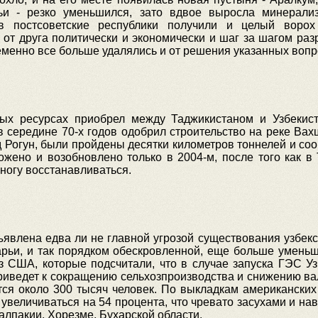
и - резко уменьшился, зато вдвое выросла минерализ
в постсоветские республики получили и целый воро
г от друга политически и экономически и шаг за шагом р
еменно все больше удалялись и от решения указанных вопр
ых ресурсах приобрел между Таджикистаном и Узбекист
 середине 70-х годов одобрил строительство на реке Вах
д Рогун, были пройдены десятки километров тоннелей и со
ожено и возобновлено только в 2004-м, после того как в
ногу восстанавливаться.
влена едва ли не главной угрозой существования узбекск
дарьи, и так порядком обескровленной, еще больше умень
 США, которые подсчитали, что в случае запуска ГЭС Уз
риведет к сокращению сельхозпроизводства и снижению вал
тся около 300 тысяч человек. По выкладкам американских
- увеличиваться на 54 процента, что чревато засухами и н
алпакии, Хорезме, Бухарской области.