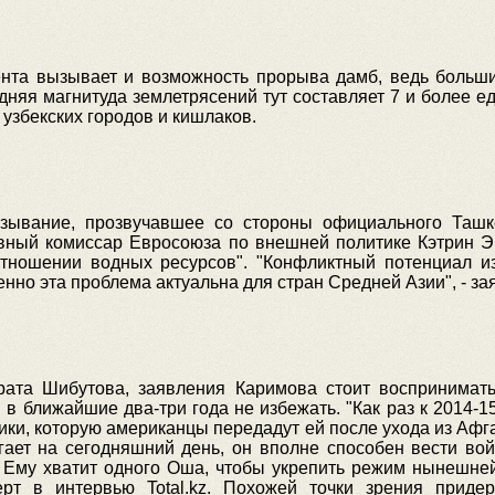
ента вызывает и возможность прорыва дамб, ведь больши
дняя магнитуда землетрясений тут составляет 7 и более е
 узбекских городов и кишлаков.
азывание, прозвучавшее со стороны официального Ташк
вный комиссар Евросоюза по внешней политике Кэтрин Э
тношении водных ресурсов". "Конфликтный потенциал из-
нно эта проблема актуальна для стран Средней Азии", - за
ата Шибутова, заявления Каримова стоит воспринимать
в ближайшие два-три года не избежать. "Как раз к 2014-1
хники, которую американцы передадут ей после ухода из Афг
гает на сегодняшний день, он вполне способен вести во
 Ему хватит одного Оша, чтобы укрепить режим нынешн
ерт в интервью Total.kz. Похожей точки зрения приде