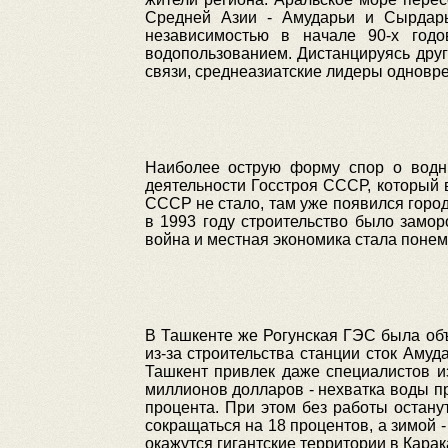
Средней Азии - Амударьи и Сырдарь
независимостью в начале 90-х годо
водопользованием. Дистанцируясь дру
связи, среднеазиатские лидеры одновр
Наиболее острую форму спор о водн
деятельности Госстроя СССР, который в
СССР не стало, там уже появился горо
в 1993 году строительство было замор
война и местная экономика стала понем
В Ташкенте же Рогунская ГЭС была объя
из-за строительства станции сток Аму
Ташкент привлек даже специалистов из
миллионов долларов - нехватка воды п
процента. При этом без работы остану
сокращаться на 18 процентов, а зимой 
окажутся гигантские территории в Карак