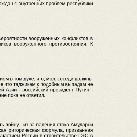
раждан с внутренних проблем республики
 вероятности вооруженных конфликтов в
ников вооруженного противостояния. К
ем в том духе, что, мол, соседи должны
ее что таджикам к подобным выпадам не
 Азии - российский президент Путин -
ие пока не ответил.
ь войну - из-за падения стока Амударьи
акая риторическая формула, призванная
участием России в строительстве ГЭС в