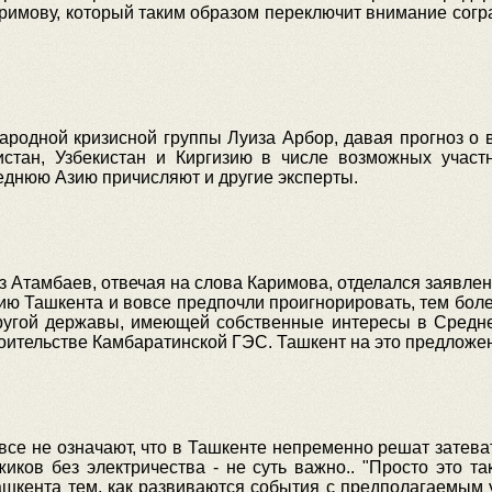
аримову, который таким образом переключит внимание сог
ародной кризисной группы Луиза Арбор, давая прогноз о
стан, Узбекистан и Киргизию в числе возможных участ
днюю Азию причисляют и другие эксперты.
з Атамбаев, отвечая на слова Каримова, отделался заявлени
ию Ташкента и вовсе предпочли проигнорировать, тем бол
другой державы, имеющей собственные интересы в Средней
роительстве Камбаратинской ГЭС. Ташкент на это предложен
се не означают, что в Ташкенте непременно решат затеват
жиков без электричества - не суть важно.. "Просто это т
ашкента тем, как развиваются события с предполагаемым 