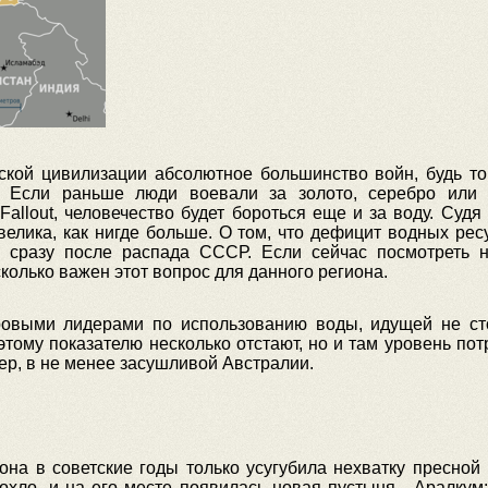
ской цивилизации абсолютное большинство войн, будь т
. Если раньше люди воевали за золото, серебро или н
allout, человечество будет бороться еще и за воду. Суд
велика, как нигде больше. О том, что дефицит водных рес
и сразу после распада СССР. Если сейчас посмотреть 
колько важен этот вопрос для данного региона.
ровыми лидерами по использованию воды, идущей не сто
этому показателю несколько отстают, но и там уровень по
ер, в не менее засушливой Австралии.
на в советские годы только усугубила нехватку пресной 
охло, и на его месте появилась новая пустыня - Аралкум