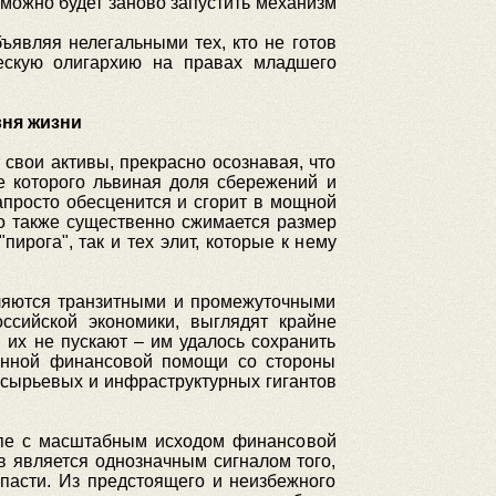
можно будет заново запустить механизм
ъявляя нелегальными тех, кто не готов
ескую олигархию на правах младшего
вня жизни
свои активы, прекрасно осознавая, что
е которого львиная доля сбережений и
апросто обесценится и сгорит в мощной
но также существенно сжимается размер
рога", так и тех элит, которые к нему
вляются транзитными и промежуточными
ссийской экономики, выглядят крайне
 их не пускают – им удалось сохранить
енной финансовой помощи со стороны
х сырьевых и инфраструктурных гигантов
упе с масштабным исходом финансовой
 является однозначным сигналом того,
пасти. Из предстоящего и неизбежного