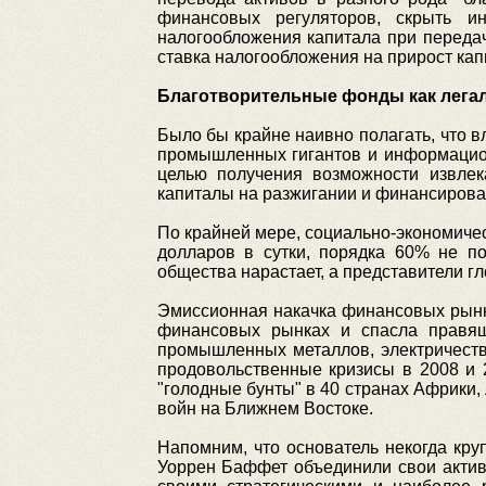
финансовых регуляторов, скрыть и
налогообложения капитала при передач
ставка налогообложения на прирост кап
Благотворительные фонды как лега
Было бы крайне наивно полагать, что 
промышленных гигантов и информацион
целью получения возможности извлек
капиталы на разжигании и финансирова
По крайней мере, социально-экономиче
долларов в сутки, порядка 60% не п
общества нарастает, а представители г
Эмиссионная накачка финансовых рынко
финансовых рынках и спасла правящ
промышленных металлов, электричеств
продовольственные кризисы в 2008 и 
"голодные бунты" в 40 странах Африки,
войн на Ближнем Востоке.
Напомним, что основатель некогда кру
Уоррен Баффет объединили свои актив