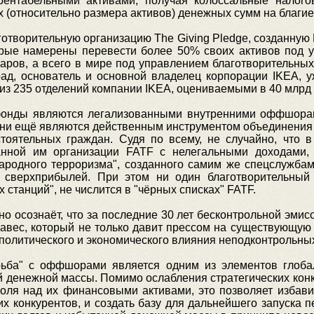
рентабельными активами, получая колоссальные налог
(относительно размера активов) денежных сумм на благие
творительную организацию The Giving Pledge, созданную 
орые намерены перевести более 50% своих активов под
ларов, а всего в мире под управлением благотворительны
ад, основатель и основной владелец корпорации IKEA, 
7 из 235 отделений компании IKEA, оцениваемыми в 40 млрд
 фонды являются легализованными внутренними оффшора
они ещё являются действенным инструментом объединения 
тоятельных граждан. Судя по всему, не случайно, что в
данной им организации FATF с нелегальными доходами
ародного терроризма", созданного самим же спецслужба
а сверхприбылей. При этом ни один благотворительный
станций", не числится в "чёрных списках" FATF.
о осознаёт, что за последние 30 лет бесконтрольной эми
авес, который не только давит прессом на существующую 
олитического и экономического влияния неподконтрольных
рьба" с оффшорами является одним из элементов глоба
й денежной массы. Помимо ослабления стратегических конк
оля над их финансовыми активами, это позволяет избави
х конкурентов, и создать базу для дальнейшего запуска 