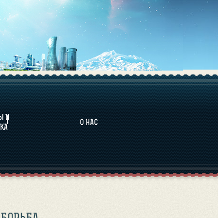
НАЛИТИКА
Ы И
О НАС
КА
 БОРЬБА