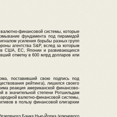
 валютно-финансовой системы, которые
размывание фундамента под пирамидой
игналом усиления борьбы разных групп
роны агентства S&P, вслед за которым
 в США, ЕС, Японии и развивающихся
ивший отметку в 600 млрд долларов или
арма, поставивший свою подпись под
ествования рейтинга), лишился своего
снима реакция американской финансово-
ой в значительной степени Ротшильдам
ународной валютно-финансовой системы,
ктивов в пользу финансовой олигархии
Резервного Банка Нью-Йорка (ключевого