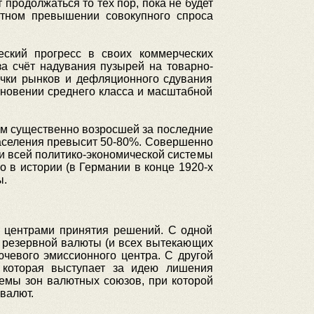
продолжаться то тех пор, пока не будет
атном превышении совокупного спроса
еский прогресс в своих коммерческих
за счёт надувания пузырей на товарно-
чки рынков и дефляционного сдувания
зновении среднего класса и масштабной
том существенно возросшей за последние
населения превысит 50-80%. Совершенно
ии всей политико-экономической системы
о в истории (в Германии в конце 1920-х
ы.
 центрами принятия решений. С одной
й резервной валюты (и всех вытекающих
чевого эмиссионного центра. С другой
 которая выступает за идею лишения
темы зон валютных союзов, при которой
валют.