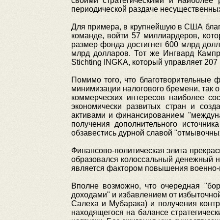
своими стратегическими и наиболее 
периодической раздаче несущественных 
Для примера, в крупнейшую в США благо
команде, войти 57 миллиардеров, кот
размер фонда достигнет 600 млрд дол
млрд долларов. Тот же Ингвард Кампр
Stichting INGKA, который управляет 20
Помимо того, что благотворительные
минимизации налогового бремени, так 
коммерческих интересов наиболее сос
экономически развитых стран и соз
активами и финансированием "междун
получения дополнительного источник
обзавестись дурной славой "отмывочных 
Финансово-политическая элита прекрасн
образовался колоссальный денежный н
является фактором повышения военно-п
Вполне возможно, что очередная "бо
доходами" и избавлением от избыточно
Салеха и Мубарака) и получения контр
находящегося на балансе стратегически