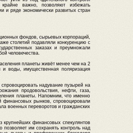
 крайне важно, позволяют избежать
ии и ряде экономически развитых стран
иционных фондов, сырьевых корпораций,
аже столетий подавляли конкуренцию с
сударственных заказах и преумножали
бой человечества.
аселения планеты живёт менее чем на 2
я и воды, имущественная поляризация
а спровоцировать надувание пузырей на
жания продовольствия, нефти, газа,
еления планеты. Напомним, что именно
ой финансовых рынков, спровоцировали
чала военных переворотов и гражданских
 из крупнейших финансовых спекулянтов
 позволяет им сохранять контроль над