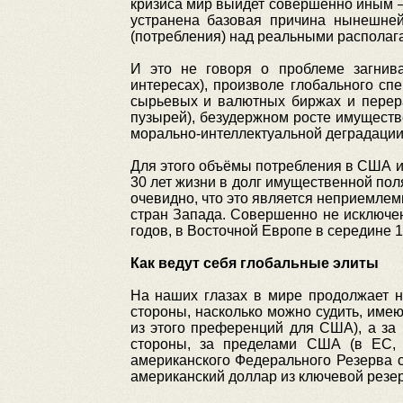
кризиса мир выйдет совершенно иным – 
устранена базовая причина нынешней
(потребления) над реальными распола
И это не говоря о проблеме загнива
интересах), произволе глобального сп
сырьевых и валютных биржах и перер
пузырей), безудержном росте имуществ
морально-интеллектуальной деградации
Для этого объёмы потребления в США и 
30 лет жизни в долг имущественной по
очевидно, что это является неприемлем
стран Запада. Совершенно не исключено
годов, в Восточной Европе в середине 
Как ведут себя глобальные элиты
На наших глазах в мире продолжает 
стороны, насколько можно судить, име
из этого преференций для США), а за
стороны, за пределами США (в ЕС, 
американского Федерального Резерва с
американский доллар из ключевой резер