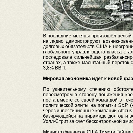
В последние месяцы произошёл целый 
наглядно демонстрируют возникновен
долговых обязательств США и неогран
глобального управляющего класса ста
последовала сильнейшая разбаланси
странах, а также масштабный переток 
3,8% ВВП.
Мировая экономика идет к новой фа
По удивительному стечению обстоят
пересмотром в сторону понижения кре
поста вместе со своей командой в теч
политической элиты на попытки S&P (
через инвестиционные компании Atticu
базирующейся на пирамиде долгов и в
Уолл-Стрит за счёт бесконтрольной эми
Министр финансов США Тимоти Гайтнер,