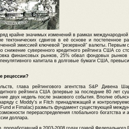
ряд крайне значимых изменений в рамках международной
ие тектонических сдвигов в её основе и постепенное 
иченной эмиссией ключевой "резервной" валюты. Первым с
ло снижение суверенного кредитного рейтинга США со сто
ровка финансовых рынков, 25% обвал фондовых рынков
спекулятивного капитала в долговые бумаги США, превыс
зе рецессии?
ельств, глава рейтингового агентства S&P Дивена Ш
дитного рейтинга США (впервые за последние 80 лет сущ
ение двух недель после знакового события. Вполне объя
наряду с Moddy’s и Fitch принадлежащей и контролируем
s Fund и Fimalac) размыть фундамент существующей межд
озможности перераспределения глобального богатства и а
ссии доллара.
 проработавший в 2003-2008 годах главой Федерального 