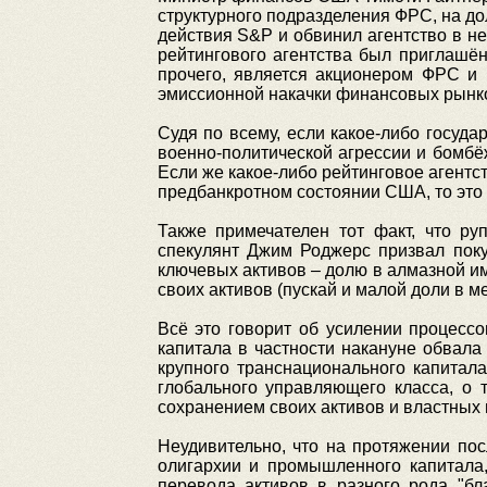
структурного подразделения ФРС, на до
действия S&P и обвинил агентство в н
рейтингового агентства был приглашён
прочего, является акционером ФРС и
эмиссионной накачки финансовых рынко
Судя по всему, если какое-либо госуда
военно-политической агрессии и бомбёж
Если же какое-либо рейтинговое агентс
предбанкротном состоянии США, то это 
Также примечателен тот факт, что р
спекулянт Джим Роджерс призвал поку
ключевых активов – долю в алмазной и
своих активов (пускай и малой доли в м
Всё это говорит об усилении процесс
капитала в частности накануне обвала
крупного транснационального капита
глобального управляющего класса, о 
сохранением своих активов и властных 
Неудивительно, что на протяжении по
олигархии и промышленного капитала
перевода активов в разного рода "бл