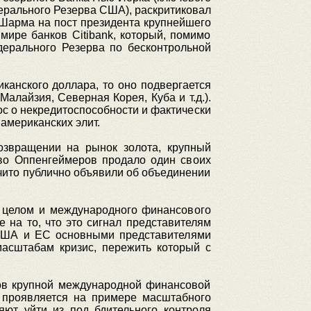
дерального Резерва США), раскритиковал
 Шарма на пост президента крупнейшего
мире банков Citibank, который, помимо
ерального Резерва по бесконтрольной
иканского доллара, то оно подвергается
алайзия, Северная Корея, Куба и т.д.).
ос о некредитоспособности и фактически
американских элит.
озвращении на рынок золота, крупный
тво Оппенгеймеров продало один своих
чито публично объявили об объединении
в целом и международного финансового
 на то, что это сигнал представителям
 США и ЕС основными представителями
масштабам кризис, пережить который с
вов крупной международной финансовой
 проявляется на примере масштабного
яют уйти из под бдительного контроля