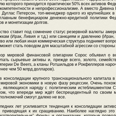
лю которого приходится практически 50% всех активов Фе
екомпетентности и непрофессионализме. А вместо Дивена
 Дуглас Петерсон, топ-менеджер одного из крупнейших в 
 главным бенефициаром денежно-кредитной политики Фед
в и монетизации долгов.
рство ставит под сомнение статус резервной валюты амер
кам (Ирак, Ливия и т.д.) или санкциям и давлению (Иран, М
тво или любая иная коммерческая структура поднимет вопр
может стать поводом для масштабной агрессии со стороны 
упор мировой финансовой олигархии Сорос объявил о в
пать сырьевые активы и, прежде всего, золото, семейс
мперии De Beers, а кланы Ротшильдов и Рокфеллеров наро
енее чем 50 млрд долларов).
ов консолидации крупного транснационального капитала 
 мировой экономики в новую фазу рецессии. Очень похоже
ла, являющихся наряду с политическим истеблишментом
том, что впереди мир ждёт беспрецедентный по своим 
полномочий смогут далеко не все.
следних лет усиливается тенденция к консолидации акти
, приводящая к их сращиванию. Наиболее наглядно это
аготворительные" фонды и организации, которые позвол