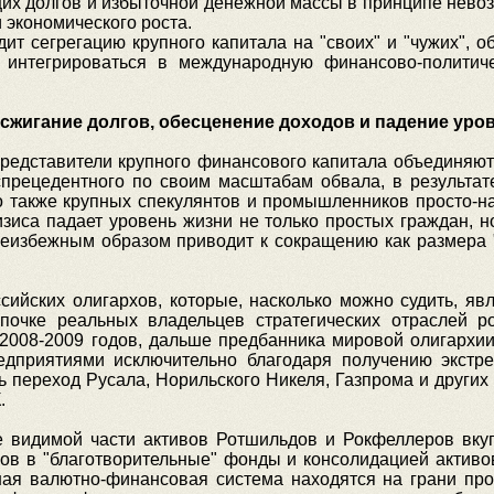
щих долгов и избыточной денежной массы в принципе невоз
 экономического роста.
т сегрегацию крупного капитала на "своих" и "чужих", об
и интегрироваться в международную финансово-политич
жигание долгов, обесценение доходов и падение уро
представители крупного финансового капитала объединяют 
спрецедентного по своим масштабам обвала, в результат
о также крупных спекулянтов и промышленников просто-н
зиса падает уровень жизни не только простых граждан, 
еизбежным образом приводит к сокращению как размера "пи
ссийских олигархов, которые, насколько можно судить, я
почке реальных владельцев стратегических отраслей ро
 2008-2009 годов, дальше предбанника мировой олигархии
едприятиями исключительно благодаря получению экстр
ть переход Русала, Норильского Никеля, Газпрома и други
.
е видимой части активов Ротшильдов и Рокфеллеров вк
ов в "благотворительные" фонды и консолидацией активов
ая валютно-финансовая система находятся на грани про