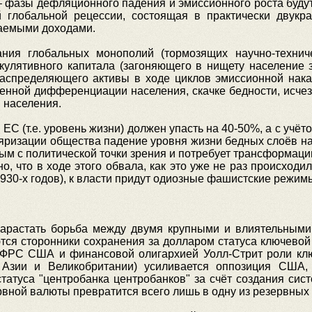
фазы дефляционного падения и эмиссионного роста будут 
 глобальной рецессии, состоящая в практически двукр
гаемыми доходами.
ния глобальных монополий (тормозящих научно-технич
екулятивного капитала (загоняющего в нищету население 
аспределяющего активы в ходе циклов эмиссионной нака
енной дифференциации населения, скачке бедности, исче
 населения.
ЕС (т.е. уровень жизни) должен упасть на 40-50%, а с учё
ляризации общества падение уровня жизни бедных слоёв 
ым с политической точки зрения и потребует трансформац
, что в ходе этого обвала, как это уже не раз происходил
1930-х годов), к власти придут одиозные фашистские режим
нарастать борьба между двумя крупными и влиятельными
ются сторонники сохранения за долларом статуса ключево
 ФРС США и финансовой олигархией Уолл-Стрит роли клю
Азии и Великобритании) усиливается оппозиция США,
татуса "центробанка центробанков" за счёт создания сис
вной валюты превратится всего лишь в одну из резервных 