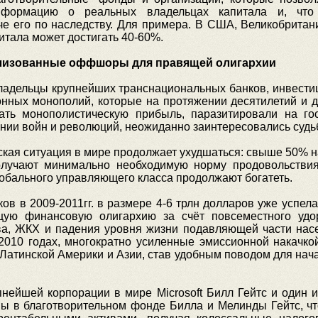
нформацию о реальных владельцах капитала и, что
е его по наследству. Для примера. В США, Великобритан
итала может достигать 40-60%.
лизованные оффшоры для правящей олигархии
владельцы крупнейших транснациональных банков, инвест
ных монополий, которые на протяжении десятилетий и д
ать монополистическую прибыль, паразитировали на го
нии войн и революций, неожиданно заинтересовались судь
ская ситуация в мире продолжает ухудшаться: свыше 50% н
олучают минимально необходимую норму продовольстви
лобального управляющего класса продолжают богатеть.
в в 2009-2011гг. в размере 4-6 трлн долларов уже успел
ую финансовую олигархию за счёт повсеместного удоро
а, ЖКХ и падения уровня жизни подавляющей части нас
2010 годах, многократно усиленные эмиссионной накачк
 Латинской Америки и Азии, став удобным поводом для на
пнейшей корпорации в мире Microsoft Билл Гейтс и один
ы в благотворительном фонде Билла и Мелинды Гейтс, что