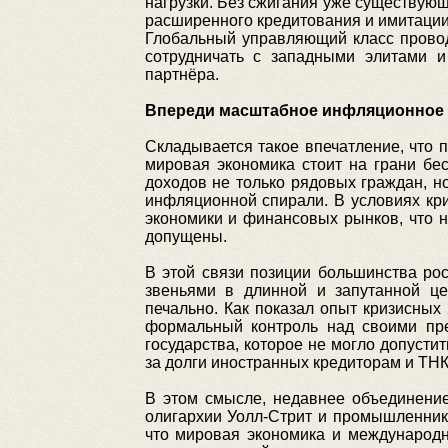
нагрузки. Без сжигания уже существую
расширенного кредитования и имитации
Глобальный управляющий класс проводи
сотрудничать с западными элитами 
партнёра.
Впереди масштабное инфляционное с
Складывается такое впечатление, что 
мировая экономика стоит на грани бе
доходов не только рядовых граждан, н
инфляционной спирали. В условиях кри
экономики и финансовых рынков, что н
допущены.
В этой связи позиции большинства ро
звеньями в длинной и запутанной це
печально. Как показал опыт кризисных
формальный контроль над своими пр
государства, которое не могло допусти
за долги иностранных кредиторам и ТНК
В этом смысле, недавнее объединени
олигархии Уолл-Стрит и промышленник
что мировая экономика и международн