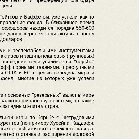
овые льготы и преференции благодаря
 цели.
Гейтсом и Баффетом, уже успели, как по
 управление фонда. В ближайшее время
х оффшоров находится порядка 550-600
уже давно перевёл свои активы в фонд
 долларов.
ми и респектабельными инструментами
активов и защиты клановых (групповых)
 последние годы усиливается "борьба"
, оффшорными гаванями, преступными
ми США и ЕС с целью передела мира и
 фонд, многие из которых уже успели
ссии основных "резервных" валют в мире
валютно-финансовую систему, но также
 западным элитам стран.
льной игры по борьбе с "нетрудовыми
урентов (по примеру Хусейна, Каддафи,
ться от избыточного денежного навеса,
печатного станка и расширения долговой