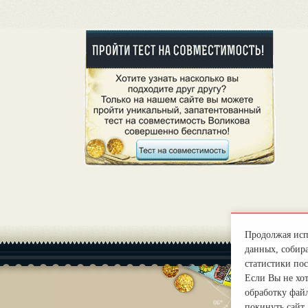
Продолжая испо
данных, собира
статистики пос
Если Вы не хо
обработку файл
покинуть сайт