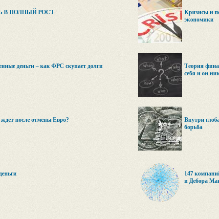
Ь В ПОЛНЫЙ РОСТ
Кризисы и п
экономики
нные деньги – как ФРС скупает долги
Теория фина
себя и он ни
 ждет после отмены Евро?
Внутри глоб
борьба
деньги
147 компани
и Дебора Ма