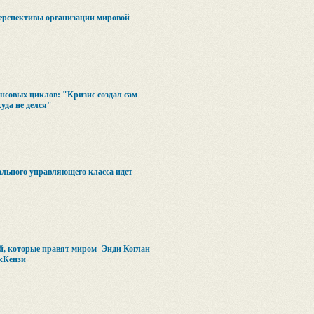
ерспективы организации мировой
нсовых циклов: "Кризис создал сам
куда не делся"
ального управляющего класса идет
й, которые правят миром- Энди Коглан
кКензи