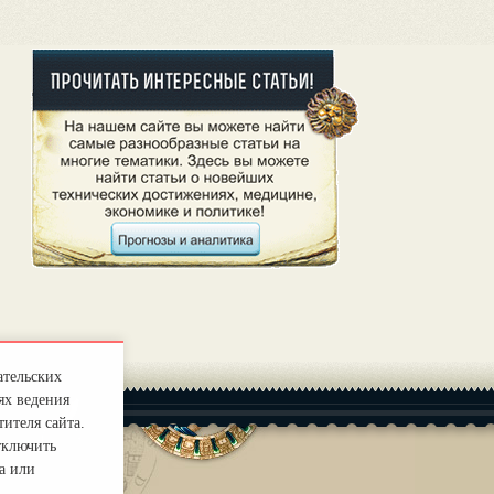
ательских
ях ведения
ителя сайта.
тключить
а или