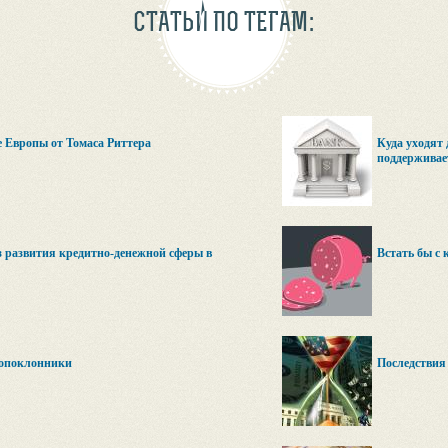
СТАТЬИ ПО ТЕГАМ:
 Европы от Томаса Риттера
Куда уходят 
поддерживае
 развития кредитно-денежной сферы в
Встать бы с 
опоклонники
Последствия