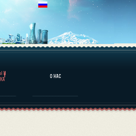
НАЛИТИКА
Ы И
О НАС
КА