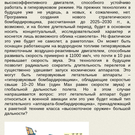
высокоэффективного двигателя, способного устойчиво
работать в гиперзвуковом режиме. На прежних технологиях в
будущее уже не уедешь, а новых, к сожалению, нет.
Программа создания нового стратегического
бомбардировщика, рассчитанная до 2025–2030 гг., а,
возможно, и на более длительный период, будет в основном
носить концептуальный, исследовательский характер и
коснется лишь возможного облика «самолета». Но фактически
это уже будет не самолет, а ракетоплан. Он может быть
оснащен работающим на водородном топливе гиперзвуковым
прямоточным воздушно-реактивным двигателем, способным
развивать скорость примерно в 11000 км/ч, что почти в 10 раз
превышает скорость звука. Эта технология в будущем
позволит радикально сократить длительность перелетов и
существенно удешевит запуск космических аппаратов. Это
могут быть гиперзвуковые летательные аппараты –
«гиперзвуковые бомбардировщики», обладающие скоростью
свыше 10–20 Мах (один Мах равен скорости звука) и
глобальной дальностью полета. Но в этом случае
напрашивается вопрос: этот летательный аппарат будет
относиться к военной авиации или это уже будет новый тип
летательного «аппарата-бомбардировщика», принадлежащий
к ракетной технике класса «высокоточное оружие» большой
дальности?