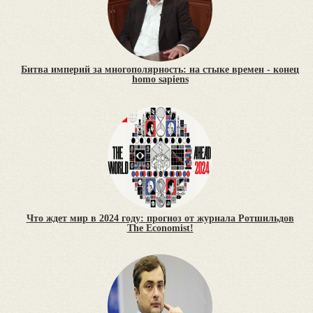
Битва империй за многополярность: на стыке времен - конец
homo sapiens
Что ждет мир в 2024 году: прогноз от журнала Ротшильдов
The Economist!