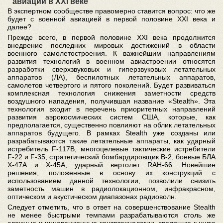
авиации в ХХI веке
В экспертном сообществе правомерно ставится вопрос: что же
будет с военной авиацией в первой половине ХХI века и
далее?
Прежде всего, в первой половине ХХI века продолжится
внедрение последних мировых достижений в области
военного самолетостроения. К важнейшим направлениям
развития технологий в военном авиастроении относятся
разработки сверхзвуковых и гиперзвуковых летательных
аппаратов (ЛА), беспилотных летательных аппаратов,
самолетов четвертого и пятого поколений. Будет развиваться
комплексная технология снижения заметности средств
воздушного нападения, получившая название «Stealth». Эта
технология входит в перечень приоритетных направлений
развития аэрокосмических систем США, которые, как
предполагается, существенно повлияют на облик летательных
аппаратов будущего. В рамках Stealth уже созданы или
разрабатываются такие летательные аппараты, как ударный
истребитель F-117В, многоцелевые тактические истребители
F-22 и F-35, стратегический бомбардировщик В-2, боевые БЛА
Х-47А и Х-45А, ударный вертолет RAH-66. Новейшие
решения, положенные в основу их конструкций с
использованием данной технологии, позволили снизить
заметность машин в радиолокационном, инфракрасном,
оптическом и акустическом диапазонах радиоволн.
Следует отметить, что в ответ на совершенствование Stealth
не менее быстрыми темпами разрабатываются столь же
сложные и инновационные контртехнологии, сводящие к нулю