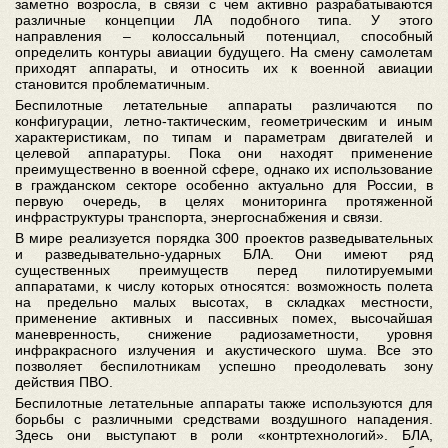
заметно возросла, в связи с чем активно разрабатываются
различные концепции ЛА подобного типа. У этого
направления – колоссальный потенциал, способный
определить контуры авиации будущего. На смену самолетам
приходят аппараты, и относить их к военной авиации
становится проблематичным.
Беспилотные летательные аппараты различаются по
конфигурации, летно-тактическим, геометрическим и иным
характеристикам, по типам и параметрам двигателей и
целевой аппаратуры. Пока они находят применение
преимущественно в военной сфере, однако их использование
в гражданском секторе особенно актуально для России, в
первую очередь, в целях мониторинга протяженной
инфраструктуры транспорта, энергоснабжения и связи.
В мире реализуется порядка 300 проектов разведывательных
и разведывательно-ударных БЛА. Они имеют ряд
существенных преимуществ перед пилотируемыми
аппаратами, к числу которых относятся: возможность полета
на предельно малых высотах, в складках местности,
применение активных и пассивных помех, высочайшая
маневренность, снижение радиозаметности, уровня
инфракрасного излучения и акустического шума. Все это
позволяет беспилотникам успешно преодолевать зону
действия ПВО.
Беспилотные летательные аппараты также используются для
борьбы с различными средствами воздушного нападения.
Здесь они выступают в роли «контртехнологий». БЛА,