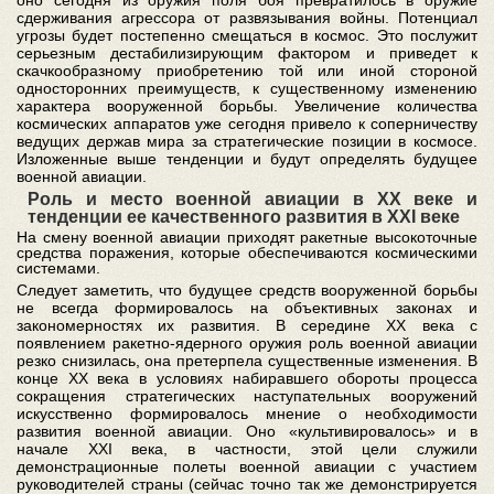
сдерживания агрессора от развязывания войны. Потенциал
угрозы будет постепенно смещаться в космос. Это послужит
серьезным дестабилизирующим фактором и приведет к
скачкообразному приобретению той или иной стороной
односторонних преимуществ, к существенному изменению
характера вооруженной борьбы. Увеличение количества
космических аппаратов уже сегодня привело к соперничеству
ведущих держав мира за стратегические позиции в космосе.
Изложенные выше тенденции и будут определять будущее
военной авиации.
Роль и место военной авиации в ХХ веке и
тенденции ее качественного развития в XXI веке
На смену военной авиации приходят ракетные высокоточные
средства поражения, которые обеспечиваются космическими
системами.
Следует заметить, что будущее средств вооруженной борьбы
не всегда формировалось на объективных законах и
закономерностях их развития. В середине ХХ века с
появлением ракетно-ядерного оружия роль военной авиации
резко снизилась, она претерпела существенные изменения. В
конце ХХ века в условиях набиравшего обороты процесса
сокращения стратегических наступательных вооружений
искусственно формировалось мнение о необходимости
развития военной авиации. Оно «культивировалось» и в
начале XXI века, в частности, этой цели служили
демонстрационные полеты военной авиации с участием
руководителей страны (сейчас точно так же демонстрируется