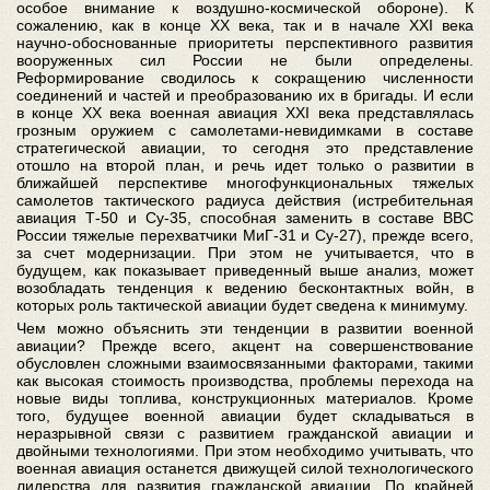
особое внимание к воздушно-космической обороне). К
сожалению, как в конце XX века, так и в начале XXI века
научно-обоснованные приоритеты перспективного развития
вооруженных сил России не были определены.
Реформирование сводилось к сокращению численности
соединений и частей и преобразованию их в бригады. И если
в конце XX века военная авиация XXI века представлялась
грозным оружием с самолетами-невидимками в составе
стратегической авиации, то сегодня это представление
отошло на второй план, и речь идет только о развитии в
ближайшей перспективе многофункциональных тяжелых
самолетов тактического радиуса действия (истребительная
авиация Т-50 и Су-35, способная заменить в составе ВВС
России тяжелые перехватчики МиГ-31 и Су-27), прежде всего,
за счет модернизации. При этом не учитывается, что в
будущем, как показывает приведенный выше анализ, может
возобладать тенденция к ведению бесконтактных войн, в
которых роль тактической авиации будет сведена к минимуму.
Чем можно объяснить эти тенденции в развитии военной
авиации? Прежде всего, акцент на совершенствование
обусловлен сложными взаимосвязанными факторами, такими
как высокая стоимость производства, проблемы перехода на
новые виды топлива, конструкционных материалов. Кроме
того, будущее военной авиации будет складываться в
неразрывной связи с развитием гражданской авиации и
двойными технологиями. При этом необходимо учитывать, что
военная авиация останется движущей силой технологического
лидерства для развития гражданской авиации. По крайней