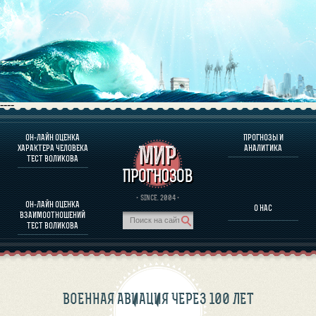
----
ОН-ЛАЙН ОЦЕНКА
ПРОГНОЗЫ И
О ПРОГРАММЕ
ХАРАКТЕРА ЧЕЛОВЕКА
АНАЛИТИКА
ТЕСТ ВОЛИКОВА
ОЦЕНКА ХАРАКТЕРA ЧЕЛОВЕКА
ОЦЕНКА ХАРАКТЕРА ВЫДАЮЩИХСЯ ЛИЧНОСТЕЙ
О ПРОГРАММЕ
· SINCE. 2004 ·
ОН-ЛАЙН ОЦЕНКА
О НАС
ТЕСТ НА СОВМЕСТИМОСТЬ ВОЛИКОВА
ВЗАИМООТНОШЕНИЙ
ПРОГНОЗЫ И АНАЛИТИКА
ТЕСТ ВОЛИКОВА
ВОЕННАЯ АВИАЦИЯ ЧЕРЕЗ 100 ЛЕТ