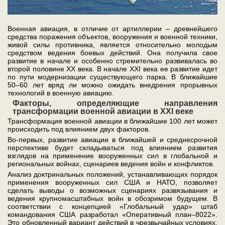
Военная авиация, в отличие от артиллерии – древнейшего
средства поражения объектов, вооружения и военной техники,
живой силы противника, является относительно молодым
средством ведения боевых действий. Она получила свое
развитие в начале и особенно стремительно развивалась во
второй половине ХХ века. В начале ХХI века ее развитие идет
по пути модернизации существующего парка. В ближайшие
50–60 лет вряд ли можно ожидать внедрения прорывных
технологий в военную авиацию.
Факторы, определяющие направления
трансформации военной авиации в ХХI веке
Трансформация военной авиации в ближайшие 100 лет может
происходить под влиянием двух факторов.
Во-первых, развитие авиации в ближайшей и среднесрочной
перспективе будет складываться под влиянием развития
взглядов на применение вооруженных сил в глобальной и
региональных войнах, сценариев ведения войн и конфликтов.
Анализ доктринальных положений, устанавливающих порядок
применения вооруженных сил США и НАТО, позволяет
сделать выводы о возможных сценариях развязывания и
ведения крупномасштабных войн в обозримом будущем. В
соответствии с концепцией «Глобальный удар» штаб
командования США разработал «Оперативный план–8022».
Это обновленный вариант действий в чрезвычайных условиях,