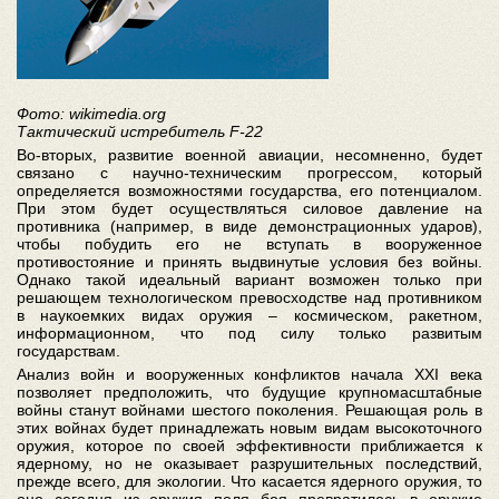
Фото: wikimedia.org
Тактический истребитель F-22
Во-вторых, развитие военной авиации, несомненно, будет
связано с научно-техническим прогрессом, который
определяется возможностями государства, его потенциалом.
При этом будет осуществляться силовое давление на
противника (например, в виде демонстрационных ударов),
чтобы побудить его не вступать в вооруженное
противостояние и принять выдвинутые условия без войны.
Однако такой идеальный вариант возможен только при
решающем технологическом превосходстве над противником
в наукоемких видах оружия – космическом, ракетном,
информационном, что под силу только развитым
государствам.
Анализ войн и вооруженных конфликтов начала XXI века
позволяет предположить, что будущие крупномасштабные
войны станут войнами шестого поколения. Решающая роль в
этих войнах будет принадлежать новым видам высокоточного
оружия, которое по своей эффективности приближается к
ядерному, но не оказывает разрушительных последствий,
прежде всего, для экологии. Что касается ядерного оружия, то
оно сегодня из оружия поля боя превратилось в оружие