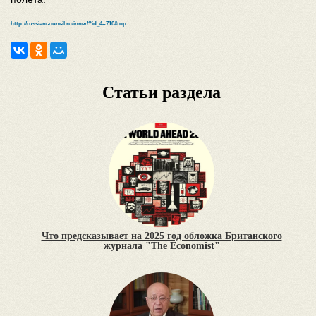
http://russiancouncil.ru/inner/?id_4=710#top
Статьи раздела
Что предсказывает на 2025 год обложка Британского
журнала "The Economist"