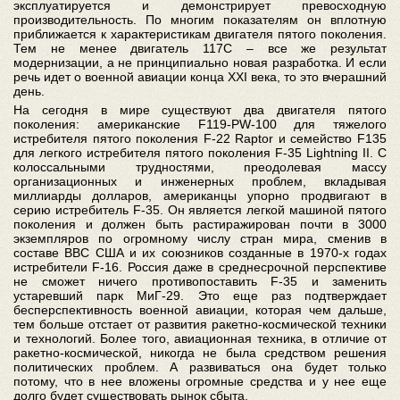
эксплуатируется и демонстрирует превосходную
производительность. По многим показателям он вплотную
приближается к характеристикам двигателя пятого поколения.
Тем не менее двигатель 117С – все же результат
модернизации, а не принципиально новая разработка. И если
речь идет о военной авиации конца ХХI века, то это вчерашний
день.
На сегодня в мире существуют два двигателя пятого
поколения: американские F119-PW-100 для тяжелого
истребителя пятого поколения F-22 Raptor и семейство F135
для легкого истребителя пятого поколения F-35 Lightning II. С
колоссальными трудностями, преодолевая массу
организационных и инженерных проблем, вкладывая
миллиарды долларов, американцы упорно продвигают в
серию истребитель F-35. Он является легкой машиной пятого
поколения и должен быть растиражирован почти в 3000
экземпляров по огромному числу стран мира, сменив в
составе ВВС США и их союзников созданные в 1970-х годах
истребители F-16. Россия даже в среднесрочной перспективе
не сможет ничего противопоставить F-35 и заменить
устаревший парк МиГ-29. Это еще раз подтверждает
бесперспективность военной авиации, которая чем дальше,
тем больше отстает от развития ракетно-космической техники
и технологий. Более того, авиационная техника, в отличие от
ракетно-космической, никогда не была средством решения
политических проблем. А развиваться она будет только
потому, что в нее вложены огромные средства и у нее еще
долго будет существовать рынок сбыта.