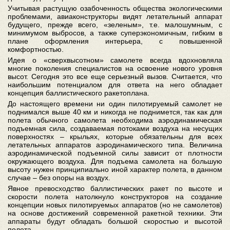
Учитывая растущую озабоченность общества экологическими
проблемами, авиаконструкторы видят летательный аппарат
будущего, прежде всего, «зеленым», т.е. малошумным, с
минимумом выбросов, а также суперэкономичным, гибким в
плане оформления интерьера, с повышенной
комфортностью.
Идея о «сверхвысотном» самолете всегда вдохновляла
многие поколения специалистов на освоение нового уровня
высот. Сегодня это все еще серьезный вызов. Считается, что
наибольшим потенциалом для ответа на него обладает
концепция баллистического ракетоплана.
До настоящего времени ни один пилотируемый самолет не
поднимался выше 40 км и никогда не поднимется, так как для
полета обычного самолета необходима аэродинамическая
подъемная сила, создаваемая потоками воздуха на несущих
поверхностях – крыльях, которые обязательны для всех
летательных аппаратов аэродинамического типа. Величина
аэродинамической подъемной силы зависит от плотности
окружающего воздуха. Для подъема самолета на большую
высоту нужен принципиально иной характер полета, в данном
случае – без опоры на воздух.
Явное превосходство баллистических ракет по высоте и
скорости полета натолкнуло конструкторов на создание
концепции новых пилотируемых аппаратов (но не самолетов)
на основе достижений современной ракетной техники. Эти
аппараты будут обладать большой скоростью и высотой
полета.