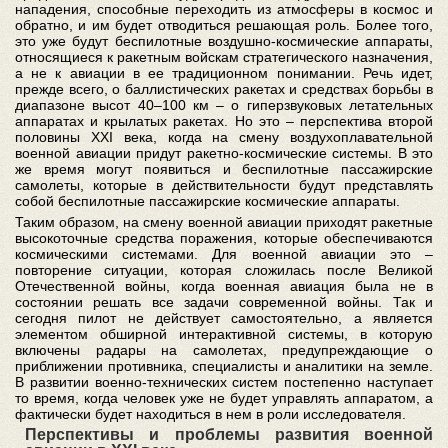
нападения, способные переходить из атмосферы в космос и
обратно, и им будет отводиться решающая роль. Более того,
это уже будут беспилотные воздушно-космические аппараты,
относящиеся к ракетным войскам стратегического назначения,
а не к авиации в ее традиционном понимании. Речь идет,
прежде всего, о баллистических ракетах и средствах борьбы в
диапазоне высот 40–100 км – о гиперзвуковых летательных
аппаратах и крылатых ракетах. Но это – перспектива второй
половины XXI века, когда на смену воздухоплавательной
военной авиации придут ракетно-космические системы. В это
же время могут появиться и беспилотные пассажирские
самолеты, которые в действительности будут представлять
собой беспилотные пассажирские космические аппараты.
Таким образом, на смену военной авиации приходят ракетные
высокоточные средства поражения, которые обеспечиваются
космическими системами. Для военной авиации это –
повторение ситуации, которая сложилась после Великой
Отечественной войны, когда военная авиация была не в
состоянии решать все задачи современной войны. Так и
сегодня пилот не действует самостоятельно, а является
элементом обширной интерактивной системы, в которую
включены радары на самолетах, предупреждающие о
приближении противника, специалисты и аналитики на земле.
В развитии военно-технических систем постепенно наступает
то время, когда человек уже не будет управлять аппаратом, а
фактически будет находиться в нем в роли исследователя.
Перспективы и проблемы развития военной