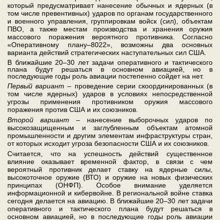
который предусматривает нанесение обычных и ядерных (в
том числе превентивных) ударов по органам государственного
и военного управления, группировкам войск (сил), объектам
ПВО, а также местам производства и хранения оружия
массового поражения вероятного противника. Согласно
«Оперативному плану–8022», возможны два основных
варианта действий стратегических наступательных сил США.
В ближайшие 20–30 лет задачи оперативного и тактического
плана будут решаться в основном авиацией, но в
последующие годы роль авиации постепенно сойдет на нет.
Первый вариант
– проведение серии скоординированных (в
том числе ядерных) ударов в условиях непосредственной
угрозы применения противником оружия массового
поражения против США и их союзников.
Второй вариант
– нанесение выборочных ударов по
высокозащищенным и заглубленным объектам атомной
промышленности и другим элементам инфраструктуры стран,
от которых исходит угроза безопасности США и их союзников.
Считается, что на успешность действий существенное
влияние оказывает временной фактор, в связи с чем
вероятный противник делает ставку на ядерные силы,
высокоточное оружие (ВТО) и оружие на новых физических
принципах (ОНФП). Особое внимание уделяется
информационной и кибервойне. В региональной войне ставка
сегодня делается на авиацию. В ближайшие 20–30 лет задачи
оперативного и тактического плана будут решаться в
основном авиацией, но в последующие годы роль авиации