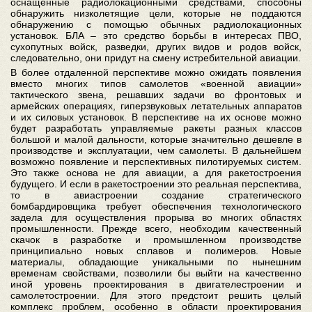
оснащенные радиолокационными средствами, способны
обнаружить низколетящие цели, которые не поддаются
обнаружению с помощью обычных радиолокационных
установок. БЛА – это средство борьбы в интересах ПВО,
сухопутных войск, разведки, других видов и родов войск,
следовательно, они придут на смену истребительной авиации.
В более отдаленной перспективе можно ожидать появления
вместо многих типов самолетов «военной авиации»
тактического звена, решавших задачи во фронтовых и
армейских операциях, гиперзвуковых летательных аппаратов
и их силовых установок. В перспективе на их основе можно
будет разработать управляемые ракеты разных классов
большой и малой дальности, которые значительно дешевле в
производстве и эксплуатации, чем самолеты. В дальнейшем
возможно появление и перспективных пилотируемых систем.
Это также основа не для авиации, а для ракетостроения
будущего. И если в ракетостроении это реальная перспектива,
то в авиастроении создание стратегического
бомбардировщика требует обеспечения технологического
задела для осуществления прорыва во многих областях
промышленности. Прежде всего, необходим качественный
скачок в разработке и промышленном производстве
принципиально новых сплавов и полимеров. Новые
материалы, обладающие уникальными по нынешним
временам свойствами, позволили бы выйти на качественно
иной уровень проектирования в двигателестроении и
самолетостроении. Для этого предстоит решить целый
комплекс проблем, особенно в области проектирования