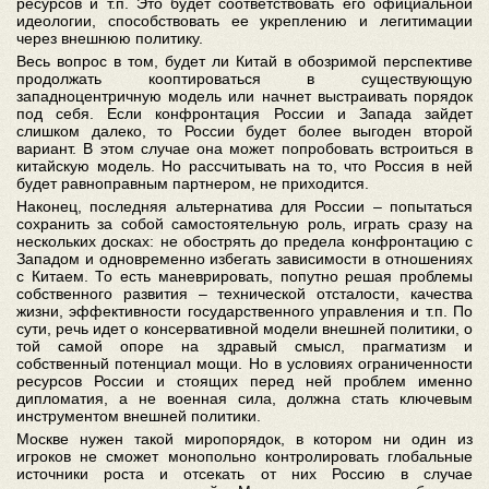
ресурсов и т.п. Это будет соответствовать его официальной
идеологии, способствовать ее укреплению и легитимации
через внешнюю политику.
Весь вопрос в том, будет ли Китай в обозримой перспективе
продолжать кооптироваться в существующую
западноцентричную модель или начнет выстраивать порядок
под себя. Если конфронтация России и Запада зайдет
слишком далеко, то России будет более выгоден второй
вариант. В этом случае она может попробовать встроиться в
китайскую модель. Но рассчитывать на то, что Россия в ней
будет равноправным партнером, не приходится.
Наконец, последняя альтернатива для России – попытаться
сохранить за собой самостоятельную роль, играть сразу на
нескольких досках: не обострять до предела конфронтацию с
Западом и одновременно избегать зависимости в отношениях
с Китаем. То есть маневрировать, попутно решая проблемы
собственного развития – технической отсталости, качества
жизни, эффективности государственного управления и т.п. По
сути, речь идет о консервативной модели внешней политики, о
той самой опоре на здравый смысл, прагматизм и
собственный потенциал мощи. Но в условиях ограниченности
ресурсов России и стоящих перед ней проблем именно
дипломатия, а не военная сила, должна стать ключевым
инструментом внешней политики.
Москве нужен такой миропорядок, в котором ни один из
игроков не сможет монопольно контролировать глобальные
источники роста и отсекать от них Россию в случае