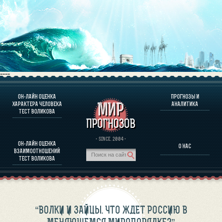
----
ОН-ЛАЙН ОЦЕНКА
ПРОГНОЗЫ И
О ПРОГРАММЕ
ХАРАКТЕРА ЧЕЛОВЕКА
АНАЛИТИКА
ТЕСТ ВОЛИКОВА
ОЦЕНКА ХАРАКТЕРA ЧЕЛОВЕКА
ОЦЕНКА ХАРАКТЕРА ВЫДАЮЩИХСЯ ЛИЧНОСТЕЙ
О ПРОГРАММЕ
· SINCE. 2004 ·
ОН-ЛАЙН ОЦЕНКА
О НАС
ТЕСТ НА СОВМЕСТИМОСТЬ ВОЛИКОВА
ВЗАИМООТНОШЕНИЙ
ПРОГНОЗЫ И АНАЛИТИКА
ТЕСТ ВОЛИКОВА
“ВОЛКИ И ЗАЙЦЫ. ЧТО ЖДЕТ РОССИЮ В