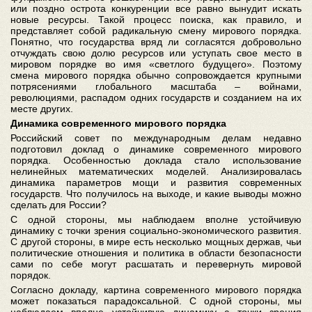
или поздно острота конкуренции все равно вынудит искать
новые ресурсы. Такой процесс поиска, как правило, и
представляет собой радикальную смену мирового порядка.
Понятно, что государства вряд ли согласятся добровольно
отчуждать свою долю ресурсов или уступать свое место в
мировом порядке во имя «светлого будущего». Поэтому
смена мирового порядка обычно сопровождается крупными
потрясениями глобального масштаба – войнами,
революциями, распадом одних государств и созданием на их
месте других.
Динамика современного мирового порядка
Российский совет по международным делам недавно
подготовил доклад о динамике современного мирового
порядка. Особенностью доклада стало использование
нелинейных математических моделей. Анализировалась
динамика параметров мощи и развития современных
государств. Что получилось на выходе, и какие выводы можно
сделать для России?
С одной стороны, мы наблюдаем вполне устойчивую
динамику с точки зрения социально-экономического развития.
С другой стороны, в мире есть несколько мощных держав, чьи
политические отношения и политика в области безопасности
сами по себе могут расшатать и перевернуть мировой
порядок.
Согласно докладу, картина современного мирового порядка
может показаться парадоксальной. С одной стороны, мы