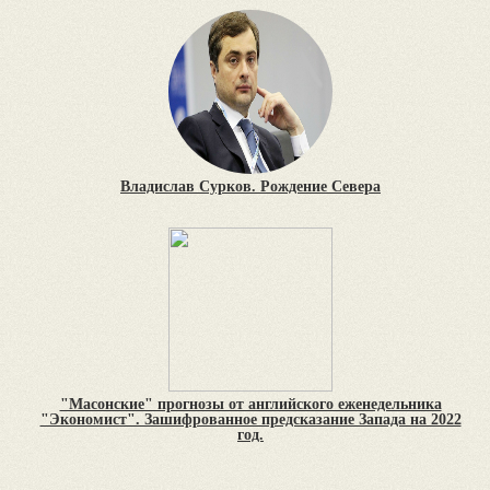
Владислав Сурков. Рождение Севера
"Масонские" прогнозы от английского еженедельника
"Экономист". Зашифрованное предсказание Запада на 2022
год.