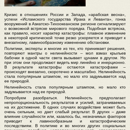
Кризис в отношениях России и Запада, «арабская весна»,
успехи «Исламского государства Ирака и Леванта», гонка
вооружений в Азиатско-Тихоокеанском регионе сигнализируют
о возможной встряске мирового порядка. Подобная встряска,
как правило, носит характер катастрофы: плавное изменение
в некоторой критической точке резко ускоряется и приводит к
внезапному, лавинообразному изменению обстановки.
Политики, эксперты и многие из тех, кто принимает решения,
повторяют мантры о нелинейности – мол взмах крыльев
бабочки в одной части света вызывает цунами в другом. Но
при этом они продолжают видеть мир линейно и инерционно.
В результате катастрофы остаются катастрофами –
происходят внезапно, скоротечно и масштабно. Нелинейность
стала популярным штампом, но мало кто задумывается над
ее природой.
Нелинейность стала популярным штампом, но мало кто
задумывается над ее природой.
Попробуем разобраться. Нелинейность предполагает
непропорциональность результатов и усилий, затрачиваемых
на их достижение. В одних случаях воздействие может быть
очень сильным, но дает слабый результат. В других – даже
влияние случайности или, казалось бы, незначимых факторов
приводит к лавинообразным и катастрофическим
последствиям. В политике и во многих других социальных