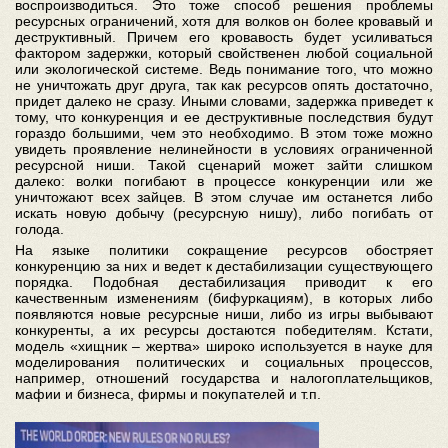
воспроизводиться. Это тоже способ решения проблемы
ресурсных ограничений, хотя для волков он более кровавый и
деструктивный. Причем его кровавость будет усиливаться
фактором задержки, который свойственен любой социальной
или экологической системе. Ведь понимание того, что можно
не уничтожать друг друга, так как ресурсов опять достаточно,
придет далеко не сразу. Иными словами, задержка приведет к
тому, что конкуренция и ее деструктивные последствия будут
гораздо большими, чем это необходимо. В этом тоже можно
увидеть проявление нелинейности в условиях ограниченной
ресурсной ниши. Такой сценарий может зайти слишком
далеко: волки погибают в процессе конкуренции или же
уничтожают всех зайцев. В этом случае им останется либо
искать новую добычу (ресурсную нишу), либо погибать от
голода.
На языке политики сокращение ресурсов обостряет
конкуренцию за них и ведет к дестабилизации существующего
порядка. Подобная дестабилизация приводит к его
качественным изменениям (бифуркациям), в которых либо
появляются новые ресурсные ниши, либо из игры выбывают
конкуренты, а их ресурсы достаются победителям. Кстати,
модель «хищник – жертва» широко используется в науке для
моделирования политических и социальных процессов,
например, отношений государства и налогоплательщиков,
мафии и бизнеса, фирмы и покупателей и т.п.