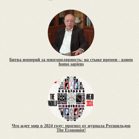
Битва империй за многополярность: на стыке времен - конец
homo sapiens
Что ждет мир в 2024 году: прогноз от журнала Ротшильдов
The Economist!