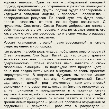
хорошо знакомы. Один из них – либеральный западный
подход, предполагающий сохранение и развитие имеющейся
модели глобализации. Другой подход будет апеллировать к
издержкам западной модели, к проблеме неравенства и
распределения ресурсов. По своей сути это будет левый
проект, независимо от того, как он будет называться. С
крушением Советского Союза Россия добровольно сняла с
себя лидерство в этом проекте, и она не сможет вернуть его
как в силу отсутствия ресурсов, так и в силу жесткого разрыва
с левыми идеями как таковыми.
Россия становится страной, заинтересованной в смене
существующего миропорядка.
Кто возьмет на себя роль лидера глобального левого проекта?
Ответ очевиден. Это будет Китай. До настоящего времени
китайская внешняя политика отличается осторожностью и
сдержанностью. Страна избегает явно заявлять о своих
глобальных амбициях. Но подспудно этот процесс идет, и
рано или поздно Китай может выступить со своим проектом
мироустройства. В недалеком будущем мы вполне можем
увидеть интересную картину. Коммунистический Китай
адаптирует целый ряд элементов капиталистической
экономики и инструментов демократии (именно инструментов,
а не принципов – предсказуемая и отлаженная смена
верховной власти, гибкость власти на региональном уровне). А
на международной арене он может заявить о себе с точки
зрения левых принципов – решения проблемы отчуждения от
сердцевины к периферии, равенства в распределении