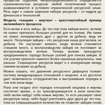
процессах подобная непропорциональность определяется
ограниченностью ресурсов: любой политический процесс
разворачивается в условиях ограниченной ресурсной ниши.
Речь идет о самом широком наборе ресурсов – от кадров до
финансов и технологий.
Модель «хищник – жертва» – хрестоматийный пример
нелинейного процесса
Есть волки и есть зайцы. До тех пор пока зайцев много, волкам
не нужно прилагать больших усилий для их отлова. Им также
не нужно конкурировать друг с другом за добычу, ведь ее
много. Популяция зайцев – это ресурсная ниша для волков, их
добыча. Но наступает момент, когда волков становится
слишком много, а воспроизводство зайцев не поспевает за
воспроизводством волков. Теперь волкам приходится
предпринимать гораздо больше усилий для поиска зайцев. И
эти усилия приносят намного более скромные результаты, чем
раньше. Сокращение ресурсов ведет и к конкуренции между
самими волками за добычу.
Можно сказать, что давление ресурсного дефицита толкает
систему международных отношений к анархии, а их достаток
дает возможность сотрудничества и выстраивания порядка в
том или ином виде.
Рано или поздно этот порядок отношений хищника и жертвы
постигнет кризис, и он трансформируется в иное качество:
либо волки найдут себе новые жертвы, то есть расширят свою
ресурсную нишу, либо будут уничтожать друг друга до тех пор,
пока их сокращающееся количество не позволит зайцам снова