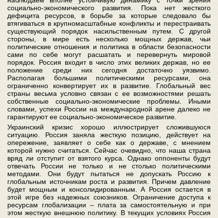
наблюдаем вполне устойчивую динамику с точки зрения
социально-экономического развития. Пока нет жесткого
дефицита ресурсов, в борьбе за которые следовало бы
втягиваться в крупномасштабные конфликты и перестраивать
существующий порядок насильственным путем. С другой
стороны, в мире есть несколько мощных держав, чьи
политические отношения и политика в области безопасности
сами по себе могут расшатать и перевернуть мировой
порядок. Россия входит в число этих великих держав, но ее
положение среди них сегодня достаточно уязвимо.
Располагая большими политическими ресурсами, она
ограниченно конвертирует их в развитие. Глобальный вес
страны весьма условно связан с ее возможностями решать
собственные социально-экономические проблемы. Иными
словами, успехи России на международной арене далеко не
гарантируют ее социально-экономическое развитие.
Украинский кризис хорошо иллюстрирует сложившуюся
ситуацию. Россия заняла жесткую позицию, действует на
опережение, заявляет о себе как о державе, с мнением
которой нужно считаться. Сейчас очевидно, что наша страна
вряд ли отступит от взятого курса. Однако оппоненты будут
отвечать России не только и не столько политическими
методами. Они будут пытаться не допускать Россию к
глобальным источникам роста и развития. Причем давление
будет мощным и консолидированным. А Россия остается в
этой игре без надежных союзников. Ограничение доступа к
ресурсам глобализации – плата за самостоятельную и при
этом жесткую внешнюю политику. В текущих условиях Россия