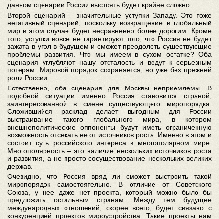
данном сценарии России выстоять будет крайне сложно.
Второй сценарий – значительные уступки Западу. Это тоже
негативный сценарий, поскольку возвращение в глобальный
мир в этом случае будет несравненно более дорогим. Кроме
того, уступки вовсе не гарантируют того, что Россия не будет
зажата в угол в будущем и сможет преодолеть существующие
проблемы развития. Что мы имеем в сухом остатке? Оба
сценария углубляют нашу отсталость и ведут к серьезным
потерям. Мировой порядок сохраняется, но уже без прежней
роли России.
Естественно, оба сценария для Москвы неприемлемы. В
подобной ситуации именно Россия становится страной,
заинтересованной в смене существующего миропорядка.
Сложившийся расклад делает выгодным для России
выстраивание такого глобального мира, в котором
внешнеполитические оппоненты будут иметь ограниченную
возможность отсекать ее от источников роста. Именно в этом и
состоит суть российского интереса в многополярном мире.
Многополярность – это наличие нескольких источников роста
и развития, а не просто сосуществование нескольких великих
держав.
Очевидно, что Россия вряд ли сможет выстроить такой
миропорядок самостоятельно. В отличие от Советского
Союза, у нее даже нет проекта, который можно было бы
предложить остальным странам. Между тем будущее
международных отношений, скорее всего, будет связано с
конкуренцией проектов мироустройства. Такие проекты нам