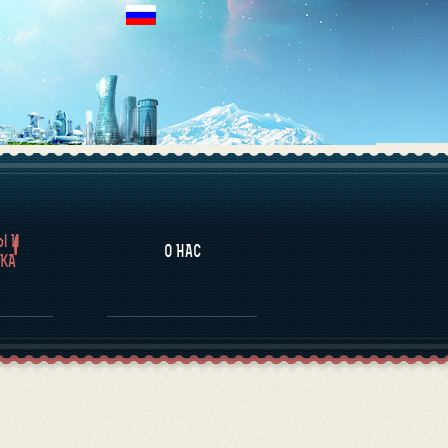
НАЛИТИКА
Ы И
О НАС
КА