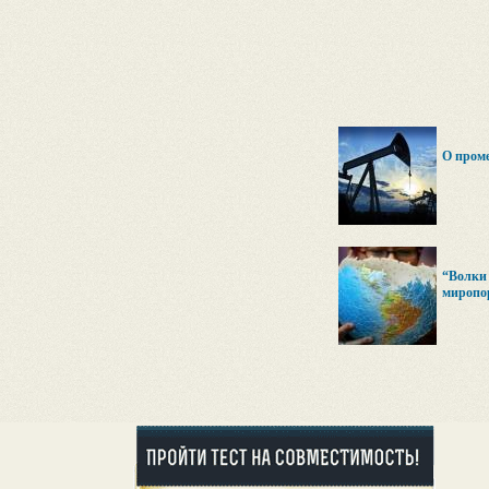
О пром
“Волки 
миропо