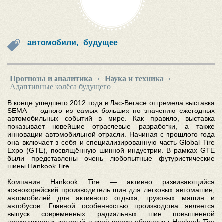
автомобили,
будущее
Прогнозы и аналитика
›
Наука и техника
›
Адаптивные колёса будущего
В конце ушедшего 2012 года в Лас-Вегасе отгремела выставка
SEMA — одного из самых больших по значению ежегодных
автомобильных событий в мире. Как правило, выставка
показывает новейшие отраслевые разработки, а также
инновации автомобильной отрасли. Начиная с прошлого года
она включает в себя и специализированную часть Global Tire
Expo (GTE), посвящённую шинной индустрии. В рамках GTE
были представлены очень любопытные футуристические
шины Hankook Tire.
Компания Hankook Tire — активно развивающийся
южнокорейский производитель шин для легковых автомашин,
автомобилей для активного отдыха, грузовых машин и
автобусов. Главной особенностью производства является
выпуск современных радиальных шин повышенной
проходимости, который в своё время обеспечил Hankook Tire