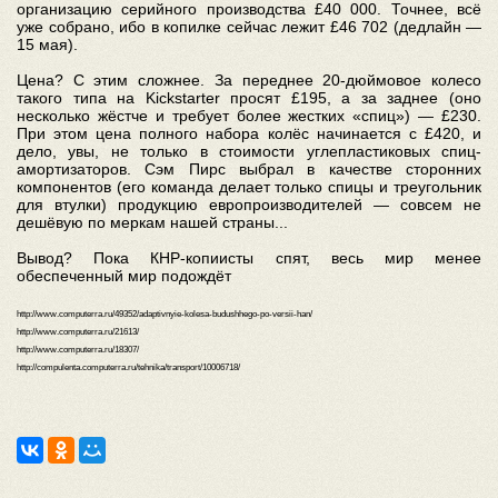
организацию серийного производства £40 000. Точнее, всё
уже собрано, ибо в копилке сейчас лежит £46 702 (дедлайн —
15 мая).
Цена? С этим сложнее. За переднее 20-дюймовое колесо
такого типа на Kickstarter просят £195, а за заднее (оно
несколько жёстче и требует более жестких «спиц») — £230.
При этом цена полного набора колёс начинается с £420, и
дело, увы, не только в стоимости углепластиковых спиц-
амортизаторов. Сэм Пирс выбрал в качестве сторонних
компонентов (его команда делает только спицы и треугольник
для втулки) продукцию европроизводителей — совсем не
дешёвую по меркам нашей страны...
Вывод? Пока КНР-копиисты спят, весь мир менее
обеспеченный мир подождёт
http://www.computerra.ru/49352/adaptivnyie-kolesa-budushhego-po-versii-han/
http://www.computerra.ru/21613/
http://www.computerra.ru/18307/
http://compulenta.computerra.ru/tehnika/transport/10006718/