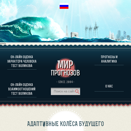
----
ОН-ЛАЙН ОЦЕНКА
ПРОГНОЗЫ И
О ПРОГРАММЕ
ХАРАКТЕРА ЧЕЛОВЕКА
АНАЛИТИКА
ТЕСТ ВОЛИКОВА
ОЦЕНКА ХАРАКТЕРA ЧЕЛОВЕКА
ОЦЕНКА ХАРАКТЕРА ВЫДАЮЩИХСЯ ЛИЧНОСТЕЙ
О ПРОГРАММЕ
· SINCE. 2004 ·
ОН-ЛАЙН ОЦЕНКА
О НАС
ТЕСТ НА СОВМЕСТИМОСТЬ ВОЛИКОВА
ВЗАИМООТНОШЕНИЙ
ПРОГНОЗЫ И АНАЛИТИКА
ТЕСТ ВОЛИКОВА
АДАПТИВНЫЕ КОЛЁСА БУДУЩЕГО