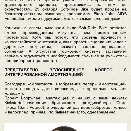
транспортного средства, прокатившись на нем по
окрестностям. 29 октября Soft-Ride Bike будет продан на
благотворительном аукционе, проводимом Elton John AIDS
Foundation вместе с другими эксклюзивными велосипедами.
Конечно, в своем нынешнем виде Soft-Ride Bike остается
скорее произведением искусства, чем промышленным
прототипом. Хотя бы, потому что уровень прочности и
износостойкости конструкции, как и уровень сцепления колес с
дорожным покрытием, вызывают вполне оправданные
сомнения. А отсутствие тормозной системы заставляет
серьезно задуматься о необходимости садиться за руль столь
неординарного транспорта.
ПРЕДСТАВЛЕНО ВЕЛОСИПЕДНОЕ КОЛЕСО С
ИНТЕГРИРОВАННОЙ АМОРТИЗАЦИЕЙ
Благодаря компактности изобретения теперь амортизацией
можно оснащать даже велосипеды с предельно малыми
колёсами.
Проект Loopwheel, мечтающее о наших с вами деньгах
Kickstarter-начинание британского промдизайнера Сэма
Пирса (Sam Pearce), в очередной раз переизобретает колесо
и велосипед, причём, что бывает нечасто, одновременно.