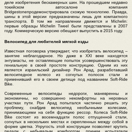
деле изобретения бескамерных шин. На прошедшем недавно
токийском автосалоне компания
Bridgestoneпродемонстрировала схожую технологию. Правда,
шины в этой версии предназначены лишь для компактного
транспорта. В том же направлении движется и Michelin:
первые образцы Michelin Tweel были представлены в 2007
году. Коммерческую версию обещают выпустить в 2015 году.
Велосипед для любителей мягкой езды
Известная поговорка утверждает, что изобретать велосипед –
занятие неблагодарное. Но даже в XXI веке находятся
энтузиасты, не оставляющие попыток усовершенствовать эту
гениальную в своей простоте конструкцию. Одним из них
является израильский дизайнер Рон Арад, разработавший
велосипедное колесо из согнутых полосок стали и
применивший его в своем детище под названием Soft-Ride
Bike.
Современные велосипеды недороги, маневренны и
экономичны, но совершенно некомфортны на неровных
участках пути. Рон Арад попытался частично решить эту
проблему, снабдив велосипед необычными колесами,
принимающими на себя функцию рессор. Колеса Soft-Ride
Bike состоят из восемнадцати полос отпущенной стали,
согнутых в нескольких местах и скрепленных между собой в
форме цветка. Упругость этой конструкции позволяет крутить
педали с небывалым комфортом, причем испытатели