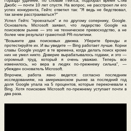
Гораздо удачнее, по словам Гейтса, подобрал время Стив
Джобс — почти 10 лет спустя. На вопрос, не расстроил ли его
успех конкурента, Гейтс ответил так: "Я ведь не бедствовал,
так зачем расстраиваться?"
Успел Гейтс "проехаться" и по другому сопернику, Google.
Основатель Microsoft заявил, что лидерство Google на
поисковом рынке — это не техническое превосходство, а не
более чем результат грамотной PR-политики.
"Возьмите два поисковых движка. Уберите бренды и
протестируйте их. И вы увидите — Bing работает лучше. Корни
славы Google уходят в те времена, когда делать поиск кроме
них не умел никто. Доверие вырабатывалось годами, и это —
огромный труд, который я очень уважаю. Теперь все
изменилось, но вера в людях по-прежнему сильна", —
убежден основатель Microsoft.
Впрочем, работа явно ведется: согласно последним
исследованиям, на американском рынке за последний год
доля Google упала на 5 процентов, которые перекочевали к
Bing. Хотя поисковик Microsoft по-прежнему уступает почти в
два раза.