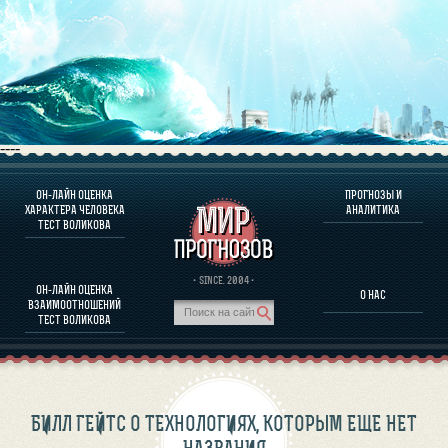
----
ОН-ЛАЙН ОЦЕНКА
ПРОГНОЗЫ И
О ПРОГРАММЕ
ХАРАКТЕРА ЧЕЛОВЕКА
АНАЛИТИКА
ТЕСТ ВОЛИКОВА
ОЦЕНКА ХАРАКТЕРA ЧЕЛОВЕКА
ОЦЕНКА ХАРАКТЕРА ВЫДАЮЩИХСЯ ЛИЧНОСТЕЙ
О ПРОГРАММЕ
· SINCE. 2004 ·
ОН-ЛАЙН ОЦЕНКА
О НАС
ТЕСТ НА СОВМЕСТИМОСТЬ ВОЛИКОВА
ВЗАИМООТНОШЕНИЙ
ПРОГНОЗЫ И АНАЛИТИКА
ТЕСТ ВОЛИКОВА
БИЛЛ ГЕЙТС О ТЕХНОЛОГИЯХ, КОТОРЫМ ЕЩЕ НЕТ