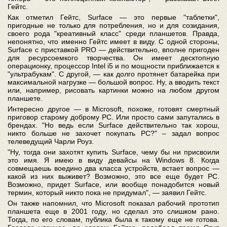
Гейтс.
Как отметил Гейтс, Surface — это первые "таблетки",
пригодные не только для потребления, но и для созидания,
своего рода "креативный класс" среди планшетов. Правда,
непонятно, что именно Гейтс имеет в виду. С одной стороны,
Surface с приставкой PRO — действительно, вполне пригоден
для ресурсоемкого творчества. Он имеет десктопную
операционку, процессор Intel i5 и по мощности приближается к
"ультрабукам". С другой, — как долго протянет батарейка при
максимальной нагрузке — большой вопрос. Ну, а вводить текст
или, например, рисовать картинки можно на любом другом
планшете.
Интересно другое — в Microsoft, похоже, готовят смертный
приговор старому доброму PC. Или просто сами запутались в
брендах. "Но ведь если Surface действительно так хорош,
никто больше не захочет покупать PC?" – задал вопрос
телеведущий Чарли Роуз.
"Ну, тогда они захотят купить Surface, чему бы ни присвоили
это имя. Я имею в виду девайсы на Windows 8. Когда
совмещаешь воедино два класса устройств, встает вопрос —
какой из них выживет? Возможно, это все еще будет PC.
Возможно, придет Surface, или вообще понадобится новый
термин, который никто пока не придумал", — заявил Гейтс.
Он также напомнил, что Microsoft показал рабочий прототип
планшета еще в 2001 году, но сделал это слишком рано.
Тогда, по его словам, публика была к такому еще не готова.