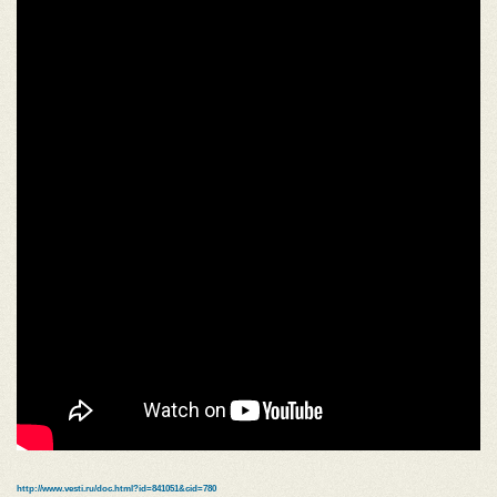
http://www.vesti.ru/doc.html?id=841051&cid=780